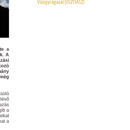
Vízügyi ágazat (VSZOÁSZ)
te a
k. A
zási
kozó
mány
 még
ásoló
glévő
mazás
íti a
aikat
kat a