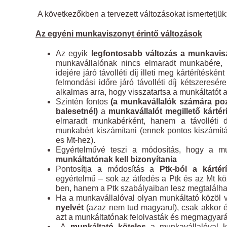
A következőkben a tervezett változásokat ismertetjük
Az egyéni munkaviszonyt érintő változások
Az egyik
legfontosabb változás a munkavisz
munkavállalónak nincs elmaradt munkabére, m
idejére járó távolléti díj illeti meg kártérítésk
felmondási időre járó távolléti díj kétszeresé
alkalmas arra, hogy visszatartsa a munkáltatót
Szintén fontos
(a munkavállalók számára poz
balesetnél)
a
munkavállalót megillető kártér
elmaradt munkabérként, hanem a távolléti d
munkabért kiszámítani (ennek pontos kiszámítá
es Mt-hez).
Egyértelművé teszi a módosítás, hogy a m
munkáltatónak kell bizonyítania
Pontosítja a módosítás a
Ptk-ból a kártérí
egyértelmű – sok az átfedés a Ptk és az Mt kö
ben, hanem a Ptk szabályaiban lesz megtalálha
Ha a munkavállalóval olyan munkáltató közöl va
nyelvét
(azaz nem tud magyarul), csak akkor é
azt a munkáltatónak felolvasták és megmagyará
A
munkáltató köteles
a munkavállalóval kö