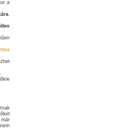
kor a
kára
.
tlen
lműen
intva
ezhet
.
őkre
oznak
lőket
y már
anem