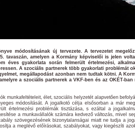
yve módosításának új tervezete. A tervezetet megelőz
5. tavaszán, amelyen a Kormány képviselői is jelen volta
om éves gyakorlata során felmerült értelmezési, alkalma
essen. A szociális partnerek több gyakorlati problémát o
 figyelmet, megállapodást azonban nem tudtak kötni. A Kor
, amelyre a szociális partnerek a VKF-ben és az OKÉT-ban
k munkafeltételeit, élet, szociális helyzetét alapvetően befoly
nyeges módosítását. A jogalkotó célja elsősorban a már me
rült értelmezési problémák tisztázása, s ezáltal a jogalkal
esítése a munkavállalók számára kedvező változás, mivel seg
abály szövegezésének bizonytalanságai miatt ne tudja a jog
sítja a meglévő előírásokat, szabályokat, vagy kiegészíti azo