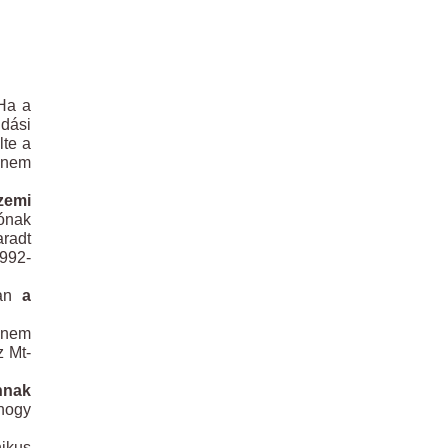
Ha a
ndási
lte a
e nem
zemi
lónak
radt
1992-
ban
a
 nem
 Mt-
nnak
 hogy
nikus