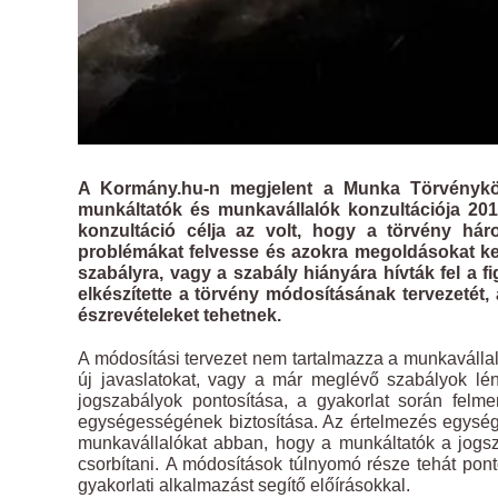
A Kormány.hu-n megjelent a Munka Törvénykön
munkáltatók és munkavállalók konzultációja 201
konzultáció célja az volt, hogy a törvény hár
problémákat felvesse és azokra megoldásokat ker
szabályra, vagy a szabály hiányára hívták fel a
elkészítette a törvény módosításának tervezetét
észrevételeket tehetnek.
A módosítási tervezet nem tartalmazza a munkavállaló
új javaslatokat, vagy a már meglévő szabályok lé
jogszabályok pontosítása, a gyakorlat során felme
egységességének biztosítása. Az értelmezés egység
munkavállalókat abban, hogy a munkáltatók a jogsz
csorbítani. A módosítások túlnyomó része tehát ponto
gyakorlati alkalmazást segítő előírásokkal.