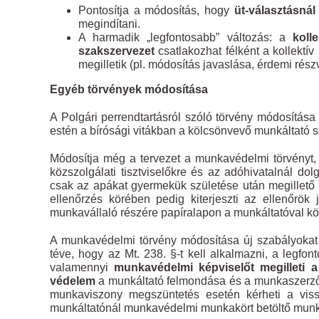
Pontosítja a módosítás, hogy
üt-választásná
megindítani.
A harmadik „legfontosabb” változás: a
koll
szakszervezet
csatlakozhat félként a kollektív
megilletik (pl. módosítás javaslása, érdemi rés
Egyéb törvények módosítása
A Polgári perrendtartásról szóló törvény módosítása
estén a bírósági vitákban a kölcsönvevő munkáltató s
Módosítja még a tervezet a munkavédelmi törvényt, 
közszolgálati tisztviselőkre és az adóhivatalnál d
csak az apákat gyermekük születése után megillető
ellenőrzés körében pedig kiterjeszti az ellenőrök
munkavállaló részére papíralapon a munkáltatóval kö
A munkavédelmi törvény módosítása új szabályokat á
téve, hogy az Mt. 238. §-t kell alkalmazni, a legfo
valamennyi
munkavédelmi képviselőt megilleti a
védelem
a munkáltató felmondása és a munkaszerződé
munkaviszony megszüntetés esetén kérheti a viss
munkáltatónál munkavédelmi munkakört betöltő munk