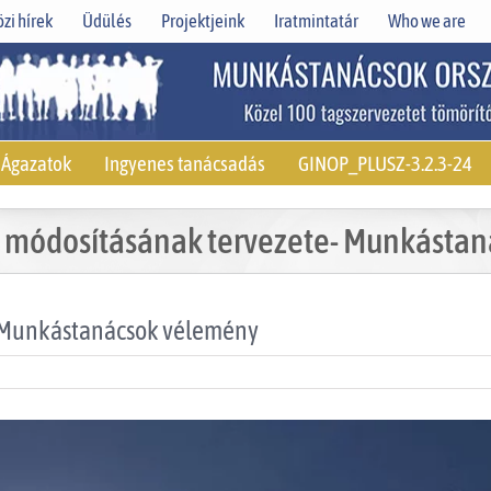
zi hírek
Üdülés
Projektjeink
Iratmintatár
Who we are
Ágazatok
Ingyenes tanácsadás
GINOP_PLUSZ-3.2.3-24
t módosításának tervezete- Munkásta
- Munkástanácsok vélemény