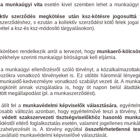
l a munkaügyi vita
esetén kivel szemben lehet a munkaügyi 
ektív szerződés megkötése után ksz-kötésre jogosulttá 
 szerződéshez, s ezután a kollektív szerződést kötő felek jogai 
zvétel a ksz-és ksz-módosító tárgyalásokon).
 körében rendelkezik arról a tervezet, hogy
munkaerő-kölcsö
zékhelye szerinti munkaügyi bíróságnak kell eljárnia.
a munkaügyi ellenőrzésről szóló törvényt, a közalkalmazottak
olgozókra vonatkozó törvényeket is. Ez utóbbi háromnál lénye
 munkaidő-kedvezméyre vonatkozó szabályt vezeti át. A munk
 jogkörét annak vizsgálatára is, hogy öt napon belül átadtá
tött megállapodást (pl. a munkaszerződést).
llít fel a
munkavédelmi képviselők választására
, egyérte
ntosabb változás azonban, hogy egyértelművé teszi a törvény,
 védett szakszervezeti tisztségviselőkhöz
hasonló munka
stől eltérő foglalkoztatás esetén, valamint jogellenes munkál
zahelyezését is. A törvény egyúttal
összeférhetetlenné tes
avállaló munkavédelmi képviselővé választását.