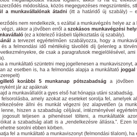
szerződés módosítása, közös megegyezéses megszüntetés, stb
ül a munkavállalónak átadni
(itt a határidő új szabály) – 
rződés nem rendelkezik, s ezáltal a munkavégzés helye az a 
 végzi, akkor a jövőben erről a
szokásos munkavégzési helyr
nkavállaló
(ez a kötelező írásbeli tájékoztatás új szabály).
sánál
a tervezet egyértelműen szabályozza, hogy a munkavál
és a felmondási idő mértékéig távolléti díj (jelenleg a törvé
következményekre, de csak a paragrafusok megjelölésével, am
a).
 ha a munkáltató szüntetni meg jogellenesen a munkaviszonyt, 
ban az esetben is, ha a felmondás alapja a munkáltató
joggal
szerepelt)
gillető korábbi 5 munkanap pótszabadság
a jövőben
yként jár az apáknak
majd a munkavállalót a gyes első hat hónapja utáni szabadság.
felsorolásba, amely azokat az eseteket sorolja fel, amelyek al
elkezésére állni és munkát végezni (ez alapvetően (a munk
n lenne, hiszen a szabadság céljával, intézményével egyérte
 jogosult teljesen a pihenéssel tölteni, a munkáltatók az
óikat a szabadság alatt is a „rendelkezésre állásra.”. Ezen l
lehetne sorolni ebben körben.
ja fel a munkáltató a munkaviszonyt (felmondási tilalom), ha 