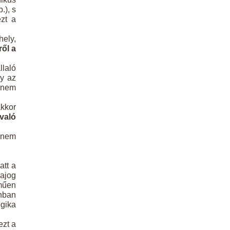
.), s
ezt a
hely,
ől a
laló
ny az
i nem
akkor
 való
 nem
att a
ajog
lműen
onban
ogika
ezt a