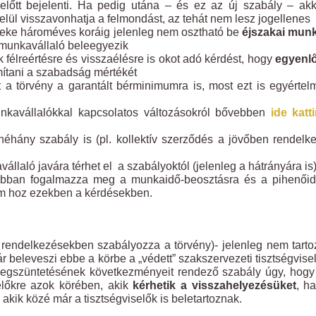
lőtt bejelenti. Ha pedig utána – és ez az új szabály – ak
elül visszavonhatja a felmondást, az tehát nem lesz jogellenes
eke hároméves koráig jelenleg nem osztható be
éjszakai mun
 munkavállaló beleegyezik
 félreértésre és visszaélésre is okot adó kérdést, hogy
egyenlő
ítani a szabadság mértékét
a törvény a garantált bérminimumra is, most ezt is egyérte
kavállalókkal kapcsolatos változásokról bővebben
ide katt
éhány szabály is (pl. kollektív szerződés a jövőben rendelk
állaló javára térhet el a szabályoktól (jelenleg a hátrányára is)
sabban fogalmazza meg a munkaidő-beosztásra és a pihenőid
nem hoz ezekben a kérdésekben.
 rendelkezésekben szabályozza a törvény)- jelenleg nem tart
r beleveszi ebbe a körbe a „védett” szakszervezeti tisztségvise
 megszüntetésének következményeit rendező szabály úgy, hog
selőkre azok körében, akik
kérhetik a visszahelyezésüket
, h
akik közé már a tisztségviselők is beletartoznak.