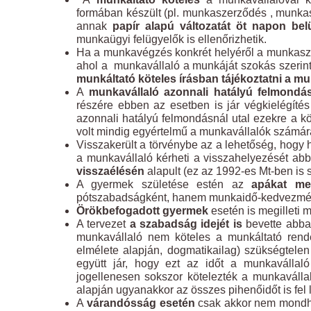
formában készült (pl. munkaszerződés , munka
annak
papír alapú változatát öt napon bel
munkaügyi felügyelők is ellenőrizhetik.
Ha a munkavégzés konkrét helyéről a munkasze
ahol a munkavállaló a munkáját szokás szerint
munkáltató köteles írásban tájékoztatni a mu
A
munkavállaló azonnali hatályú felmondá
részére ebben az esetben is jár végkielégítés 
azonnali hatályú felmondásnál utal ezekre a 
volt mindig egyértelmű a munkavállalók számár
Visszakerült a törvénybe az a lehetőség, hogy
a munkavállaló kérheti a visszahelyezését ab
visszaélésén
alapult (ez az 1992-es Mt-ben is 
A gyermek születése estén az
apákat me
pótszabadságként, hanem munkaidő-kedvezmén
Örökbefogadott gyermek
esetén is megilleti 
A tervezet
a szabadság idejét is
bevette abba 
munkavállaló nem köteles a munkáltató rend
elmélete alapján, dogmatikailag) szükségtele
együtt jár, hogy ezt az időt a munkavállaló
jogellenesen sokszor kötelezték a munkavállal
alapján ugyanakkor az összes pihenőidőt is fel 
A
várandósság esetén
csak akkor nem mondhat