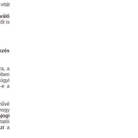
vitát
váló
őt is
nzés
ra, a
gében
aügyi
k-e a
lművé
 hogy
jogi
tatói
zi
a