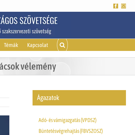
Facebook
Emai
Témák
Kapcsolat
nácsok vélemény
Ágazatok
Adó- és vámigazgatás (VPDSZ)
Büntetésvégrehajtás (FBVSZOSZ)