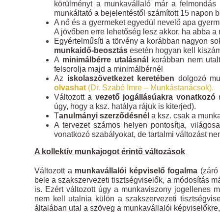
körülményt a munkavállaló már a felmondás e
munkáltató a bejelentéstől számított 15 napon b
A nő és a gyermeket egyedül nevelő apa gyerm
A jövőben erre lehetőség lesz akkor, ha abba a
Egyértelműsíti a törvény a korábban nagyon sok
munkaidő-beosztás
esetén hogyan kell kiszám
A
minimálbérre utalásnál
korábban nem utalt 
felsorolja majd a minimálbérnél
Az
iskolaszövetkezet keretében
dolgozó mun
olvashat
(Dr. Szabó Imre – Munkástanácsok).
Változott a
vezető jogállásúakra vonatkozó
n
úgy, hogy a ksz. hatálya rájuk is kiterjed).
T
anulmányi szerződésnél
a ksz. csak a munkav
A tervezet számos helyen pontosítja, világo
vonatkozó szabályokat, de tartalmi változást 
A kollektív munkajogot érintő változások
Változott a
munkavállalói képviselő fogalma
(záró
bele a szakszervezeti tisztségviselők, a módosítás má
is. Ezért változott úgy a munkaviszony jogellenes
nem kell utalnia külön a szakszervezeti tisztségvi
általában utal a szöveg a munkavállalói képviselőkre, 