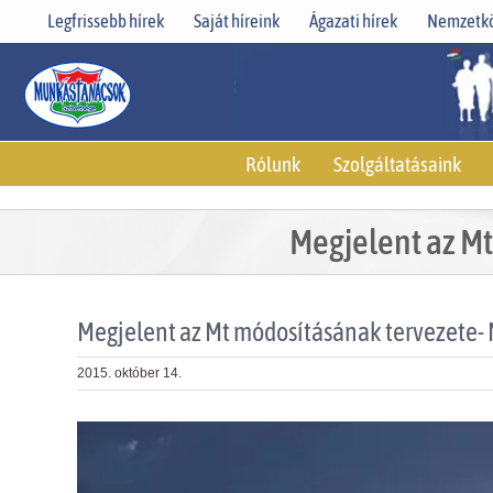
Skip
Legfrissebb hírek
Saját híreink
Ágazati hírek
Nemzetkö
to
content
Rólunk
Szolgáltatásaink
Megjelent az M
Megjelent az Mt módosításának tervezete
2015. október 14.
View
Larger
Image