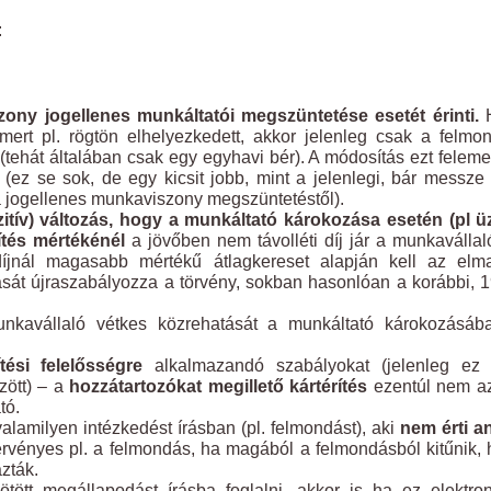
:
ony jogellenes munkáltatói megszüntetése esetét érinti.
ert pl. rögtön elhelyezkedett, akkor jelenleg csak a felmo
ént (tehát általában csak egy egyhavi bér). A módosítás ezt feleme
re (ez se sok, de egy kicsit jobb, mint a jelenlegi, bár messz
 a jogellenes munkaviszony megszüntetéstől).
itív) változás, hogy a munkáltató károkozása esetén (pl ü
ítés mértékénél
a jövőben nem távolléti díj jár a munkaválla
íjnál magasabb mértékű átlagkereset alapján kell az elma
sát újraszabályozza a törvény, sokban hasonlóan a korábbi, 
unkavállaló vétkes közrehatását a munkáltató károkozásá
tési felelősségre
alkalmazandó szabályokat (jelenleg ez
zött) – a
hozzátartozókat megillető kártérítés
ezentúl nem az
tó.
lamilyen intézkedést írásban (pl. felmondást), aki
nem érti a
rvényes pl. a felmondás, ha magából a felmondásból kitűnik,
zták.
tött megállapodást írásba foglalni, akkor is ha ez elektro