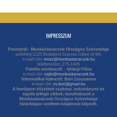
IMPRESSZUM
Fenntartó: Munkástanácsok Országos Szövetsége
székhely:1125 Budapest Szarvas Gábor út 9/b.
e-mail cím:
mosz@munkastanacsok.hu
telefonszám: 275-1445
Felelős szerkesztő : Idrányi Flóra
e-mail cím:
sajto@munkastanacsok.hu
Informatikai fejlesztő: Bori Zsuzsanna
e-mail cím:
zs.bori@gmail.hu
A honlapon közzétett szakmai, tudományos és
egyéb jellegű cikkek, tanulmányok a
Munkástanácsok Országos Szövetsége
kizárólagos szellemi tulajdonát képezik.