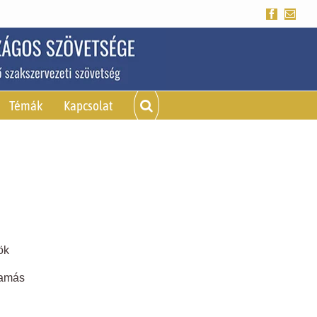
Facebook
Emai
Témák
Kapcsolat
ök
Tamás