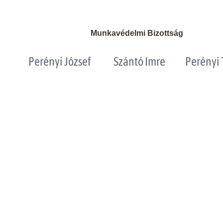
Munkavédelmi Bizottság
Perényi József
Szántó Imre
Perényi