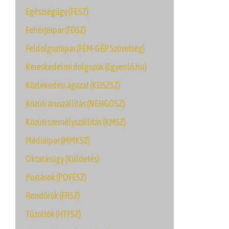
Egészségügy (FESZ)
Fehérjeipar (FDSZ)
Feldolgozóipar (FÉM-GÉP Szövetség)
Kereskedelmi dolgozók (Egyenlő.hu)
Közlekedési ágazat (KDSZSZ)
Közúti áruszállítás (NEHGOSZ)
Közúti személyszállítás (KMSZ)
Médiaipar (MMKSZ)
Oktatásügy (Küldetés)
Postások (POFÉSZ)
Rendőrök (FRSZ)
Tűzoltók (HTFSZ)