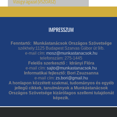
Vízügyi ágazat (VSZOÁSZ)
IMPRESSZUM
Fenntartó: Munkástanácsok Országos Szövetsége
székhely:1125 Budapest Szarvas Gábor út 9/b.
e-mail cím:
mosz@munkastanacsok.hu
telefonszám: 275-1445
Felelős szerkesztő : Idrányi Flóra
e-mail cím:
sajto@munkastanacsok.hu
Informatikai fejlesztő: Bori Zsuzsanna
e-mail cím:
zs.bori@gmail.hu
A honlapon közzétett szakmai, tudományos és egyéb
jellegű cikkek, tanulmányok a Munkástanácsok
Országos Szövetsége kizárólagos szellemi tulajdonát
képezik.