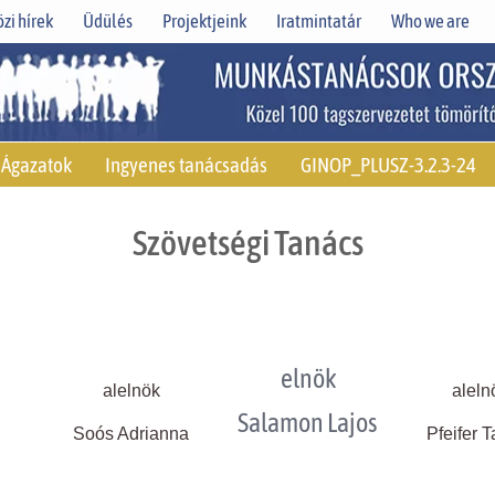
zi hírek
Üdülés
Projektjeink
Iratmintatár
Who we are
Ágazatok
Ingyenes tanácsadás
GINOP_PLUSZ-3.2.3-24
Szövetségi Tanács
elnök
alelnök
aleln
Salamon Lajos
Soós Adrianna
Pfeifer 