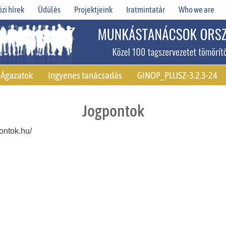
zi hírek
Üdülés
Projektjeink
Iratmintatár
Who we are
Ágazatok
Ingyenes tanácsadás
GINOP_PLUSZ-3.2.3-24
Jogpontok
pontok.hu/