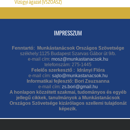
Vízügyi ágazat (VSZOÁSZ)
IMPRESSZUM
Fenntartó: Munkástanácsok Országos Szövetsége
székhely:1125 Budapest Szarvas Gábor út 9/b.
e-mail cím:
mosz@munkastanacsok.hu
telefonszám: 275-1445
Felelős szerkesztő : Idrányi Flóra
e-mail cím:
sajto@munkastanacsok.hu
Informatikai fejlesztő: Bori Zsuzsanna
e-mail cím:
zs.bori@gmail.hu
A honlapon közzétett szakmai, tudományos és egyéb
jellegű cikkek, tanulmányok a Munkástanácsok
Országos Szövetsége kizárólagos szellemi tulajdonát
képezik.