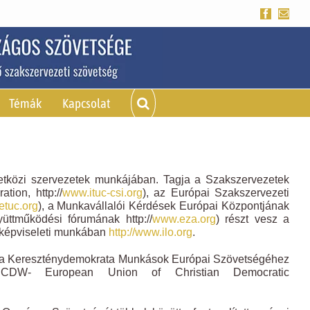
Facebook
Emai
Témák
Kapcsolat
etközi szervezetek munkájában. Tagja a Szakszervezetek
ion, http://
www.ituc-csi.org
), az Európai Szakszervezeti
tuc.org
), a Munkavállalói Kérdések Európai Központjának
üttműködési fórumának http://
www.eza.org
) részt vesz a
kképviseleti munkában
http://www.ilo.org
.
 a Kereszténydemokrata Munkások Európai Szövetségéhez
CDW- European Union of Christian Democratic