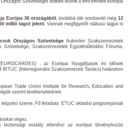
Országos Szövetségét többek között a fent említett európai
gja Európa 36 országából
, továbbá ide sorolandó még
12
 millió tagot jelent
. Vannak megfigyelői státusú tagjai is
csok Országos Szövetsége
Autonóm Szakszervezetek
s Szövetsége, Szakszervezetek Együttműködési Fóruma,
 (EUROCARDES) , az Európai Nyugdíjasok és Idősek
 IRTUC (Interregionális Szakszervezeti Tanács) határokon
an Trade Union Institute for Research, Education and
tségük szerint tevékenykednek:
 képzési szerve. Fő feladata ETUC oktatási programjainak
ásokat végez.
iztonsági osztály ellenőrzi az európai törvényhozás