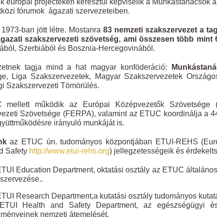
k európai projecteken keresztül képviselik a Munkástanácsok a 
közi fórumok ágazati szervezeteiben.
1973-ban jött létre. Mostanra
83 nemzeti szakszervezet a ta
gazati szakszervezeti szövetség, ami összesen több mint 60
ból, Szerbiából és Bosznia-Hercegovinából.
zetnek tagja mind a hat magyar konföderáció:
Munkástaná
ge, Liga Szakszervezetek, Magyar Szakszervezetek Országo
gi Szakszervezeti Tömörülés.
mellett működik az Európai Középvezetők Szövetsége
ezeti Szövetsége (FERPA), valamint az ETUC koordinálja a 44
gyüttműködésre irányuló munkáját is.
nk
az ETUC ún. tudományos központjában ETUI-REHS (Europe
d Safety
http://www.etui-rehs.org
) jellegzetességeik és érdekel
TUI Education Department, oktatási osztály az ETUC általános
szervezése..
TUI Research Department,a kutatási osztály tudományos kutat
ETUI Health and Safety Department, az egészségügyi és b
ményeinek nemzeti átemelését.