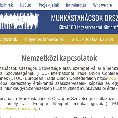
zi hírek
Üdülés
Projektjeink
Iratmintatár
Who we are
Ágazatok
Ingyenes tanácsadás
GINOP_PLUSZ-3.2.3-24
Nemzetközi kapcsolatok
anácsok Országos Szövetsége aktív szerepet vállal a nemz
i Szövetségének (ITUC- International Trade Union Confederat
nek (ETUC- European Trade Union Confederation http://
www.e
ópai keresztény értékrendű szakszervezetek képzési és egy
i Munkaügyi Szervezetben (ILO) folytatott munkavállalói érde
jusában a Munkástanácsok Országos Szövetsége csatlakozott
, amely az Európai Néppárt munkástagozata.( EU
ttp://www.eucdw.org/
)