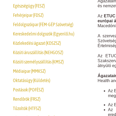
Ágazatain
Egészségügy (FESZ)
és nemzet
Fehérjeipar (FDSZ)
Az
ETUC
európai á
Feldolgozóipar (FÉM-GÉP Szövetség)
Macedóniá
Kereskedelmi dolgozók (Egyenlő.hu)
A szerve
Szövetsé
Közlekedési ágazat (KDSZSZ)
Értelmisé
Közúti áruszállítás (NEHGOSZ)
Az ETUC 
Szakszerv
Közúti személyszállítás (KMSZ)
átnyúló e
Médiaipar (MMKSZ)
Ágazatai
Oktatásügy (Küldetés)
Health an
Postások (POFÉSZ)
Az E
meg
Rendőrök (FRSZ)
Az E
Tűzoltók (HTFSZ)
Az 
ered