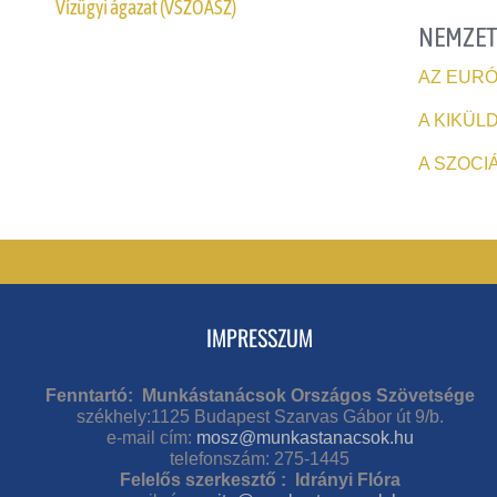
Vízügyi ágazat (VSZOÁSZ)
NEMZET
AZ EURÓ
A KIKÜL
A SZOCIÁ
IMPRESSZUM
Fenntartó: Munkástanácsok Országos Szövetsége
székhely:1125 Budapest Szarvas Gábor út 9/b.
e-mail cím:
mosz@munkastanacsok.hu
telefonszám: 275-1445
Felelős szerkesztő : Idrányi Flóra