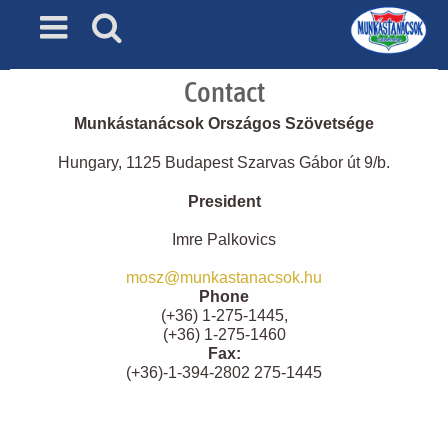
Skip
to
content
Contact
Munkástanácsok Országos Szövetsége
Hungary, 1125 Budapest Szarvas Gábor út 9/b.
President
Imre Palkovics
mosz@munkastanacsok.hu
Phone
(+36) 1-275-1445,
(+36) 1-275-1460
Fax:
(+36)-1-394-2802 275-1445