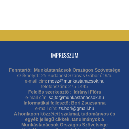
IMPRESSZUM
Fenntartó: Munkástanácsok Országos Szövetsége
székhely:1125 Budapest Szarvas Gábor út 9/b.
e-mail cím:
mosz@munkastanacsok.hu
telefonszám: 275-1445
Felelős szerkesztő : Idrányi Flóra
e-mail cím:
sajto@munkastanacsok.hu
Informatikai fejlesztő: Bori Zsuzsanna
e-mail cím:
zs.bori@gmail.hu
A honlapon közzétett szakmai, tudományos és
egyéb jellegű cikkek, tanulmányok a
Munkástanácsok Országos Szövetsége