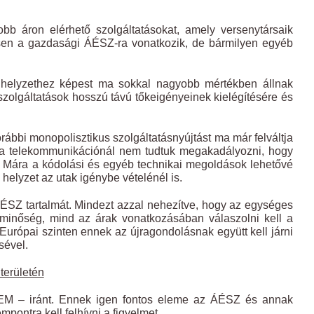
bb áron elérhető szolgáltatásokat, amely versenytársaik
ösen a gazdasági ÁÉSZ-ra vonatkozik, de bármilyen egyéb
i helyzethez képest ma sokkal nagyobb mértékben állnak
szolgáltatások hosszú távú tőkeigényeinek kielégítésére és
korábbi monopolisztikus szolgáltatásnyújtást ma már felváltja
 a telekommunikációnál nem tudtuk megakadályozni, hogy
oz. Mára a kódolási és egyéb technikai megoldások lehetővé
 helyzet az utak igénybe vételénél is.
 ÁÉSZ tartalmát. Mindezt azzal nehezítve, hogy az egységes
 minőség, mind az árak vonatkozásában válaszolni kell a
Európai szinten ennek az újragondolásnak együtt kell járni
sével.
területén
 TEM – iránt. Ennek igen fontos eleme az ÁÉSZ és annak
ontra kell felhívni a figyelmet.