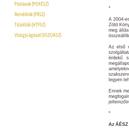
Postások (POFÉSZ)
*
Rendőrök (FRSZ)
A 2004-es
Tűzoltók (HTFSZ)
Zöld Köny
meg állás
Vízügyi ágazat (VSZOÁSZ)
összeállít
Az első 
szolgált
érdekű s
megállapo
amelyekn
szakszerv
legyen le
Ennek meg
megfogalm
jellemzőir
*
Az ÁÉSZ 