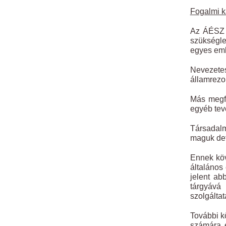
Fogalmi k
Az ÁÉSZ l
szükségle
egyes emb
Nevezetes
államrezo
Más megfo
egyéb tev
Társadalm
maguk def
Ennek köv
általános
jelent ab
tárgyává
szolgáltat
További k
számára e