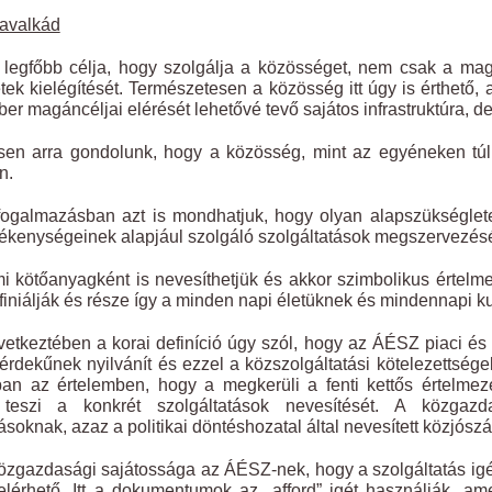
avalkád
egfőbb célja, hogy szolgálja a közösséget, nem csak a magán
tek kielégítését. Természetesen a közösség itt úgy is érthető
er magáncéljai elérését lehetővé tevő sajátos infrastruktúra, d
en arra gondolunk, hogy a közösség, mint az egyéneken túlm
n.
galmazásban azt is mondhatjuk, hogy olyan alapszükséglete
ékenységeinek alapjául szolgáló szolgáltatások megszervezését
i kötőanyagként is nevesíthetjük és akkor szimbolikus értelm
iniálják és része így a minden napi életüknek és mindennapi ku
etkeztében a korai definíció úgy szól, hogy az ÁÉSZ piaci és
 érdekűnek nyilvánít és ezzel a közszolgáltatási kötelezettsége
ban az értelemben, hogy a megkerüli a fenti kettős értelmez
 teszi a konkrét szolgáltatások nevesítését. A közgazd
ásoknak, azaz a politikai döntéshozatal által nevesített közjósz
özgazdasági sajátossága az ÁÉSZ-nek, hogy a szolgáltatás igé
lérhető. Itt a dokumentumok az „afford” igét használják, am