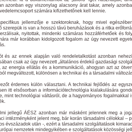
an azonban egy viszonylag alacsony árat takar, amely azonban a 
vedelemcsoport számára kifizethetőnek kell lennie.
pecifikus jellemzője e szektoroknak, hogy mivel egészébe
ő szerepük is van a hosszú távú beruházások és a ritka erőforrá
erzálisak, nyitottak, mindenki számáras hozzáférhetőek és fol
ára már korábban kidolgozott fogalom az úgy nevezett egyete
ás.
iót és az ennek alapján való rendeletalkotást azonban nehe
sában csak az úgy nevezett „általános érdekű gazdasági szolgá
, az energia ellátás és a kommunikáció, ahogyan azt az ötve
ól megváltozott, különösen a technikai és a társadalmi változ
yezőt érdemes külön választani. A technikai fejlődés az egys
en itt elsősorban a információtechnológia kialakulására go
e, mint technológiai váltásról, de a hagyományos fogalmakkal is
ék.
almi jellegű ÁÉSZ azonban már másként jelennek meg a joga
ci intézményként jelent meg, bár korán társadalmi célokkal – 
os évszázadok után -, ezért a társadalmi szolgáltatások kimarad
urópai nemzetek mindegyikében e szolgáltatások közösségi jelle