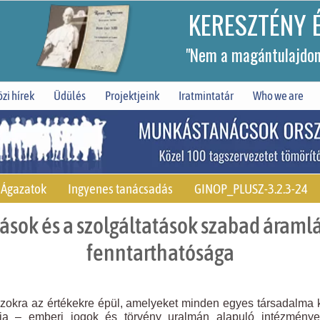
KERESZTÉNY 
"Nem a magántulajdont
zi hírek
Üdülés
Projektjeink
Iratmintatár
Who we are
Ágazatok
Ingyenes tanácsadás
GINOP_PLUSZ-3.2.3-24
ások és a szolgáltatások szabad áramlá
fenntarthatósága
zokra az értékekre épül, amelyeket minden egyes társadalma k
ia – emberi jogok és törvény uralmán alapuló intézmények