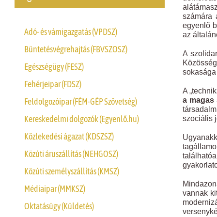
alátámasz
számára a
egyenlő b
Adó- és vámigazgatás (VPDSZ)
az általá
Büntetésvégrehajtás (FBVSZOSZ)
A szolida
Közösség
Egészségügy (FESZ)
sokasága 
Fehérjeipar (FDSZ)
A „techni
a magas s
Feldolgozóipar (FÉM-GÉP Szövetség)
társadalm
Kereskedelmi dolgozók (Egyenlő.hu)
szociális 
Közlekedési ágazat (KDSZSZ)
Ugyanakko
tagállamo
Közúti áruszállítás (NEHGOSZ)
található
gyakorlat
Közúti személyszállítás (KMSZ)
Mindazoná
Médiaipar (MMKSZ)
vannak ki
moderniz
Oktatásügy (Küldetés)
versenyké