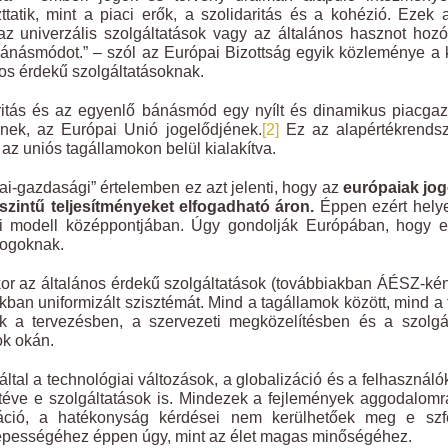
ttatik, mint a piaci erők, a szolidaritás és a kohézió. Eze
z univerzális szolgáltatások vagy az általános hasznot hozó s
ánásmódot.” – szól az Európai Bizottság egyik közleménye a 
nos érdekű szolgáltatásoknak.
ritás és az egyenlő bánásmód egy nyílt és dinamikus piacgaz
nek, az Európai Unió jogelődjének.
[2]
Ez az alapértékrendsze
az uniós tagállamokon belül kialakítva.
kai-gazdasági” értelemben ez azt jelenti, hogy az
európaiak jog
zintű teljesítményeket
elfogadható áron.
Éppen ezért helye
i modell középpontjában. Úgy gondolják Európában, hogy eze
jogoknak.
r az általános érdekű szolgáltatások (továbbiakban ÁÉSZ-ként
kban uniformizált szisztémát. Mind a tagállamok között, mind 
ak a tervezésben, a szervezeti megközelítésben és a szolgá
ok okán.
ltal a technológiai változások, a globalizáció és a felhasznál
téve e szolgáltatások is. Mindezek a fejlemények aggodalomra
áció, a hatékonyság kérdései nem kerülhetőek meg e sz
pességéhez éppen úgy, mint az élet magas minőségéhez.