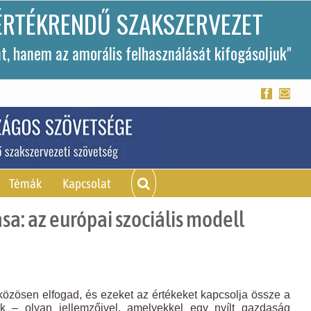
ÉRTÉKRENDŰ SZAKSZERVEZET
, hanem az amorális felhasználását kifogásoljuk"
Facebook
Emai
Témák
Kapcsolat
sa: az európai szociális modell
özösen elfogad, és ezeket az értékeket kapcsolja össze a
 – olyan jellemzőivel, amelyekkel egy nyílt gazdaság