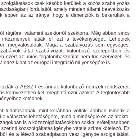
E szolgáltatások csak később kerültek a közös szabályozás
gazdaságtani fordulattól, amely minden állami beavatkozás
ek éppen az az iránya, hogy e dimenziók is bekerültek a
 régióra, valamint szektorról szektorra. Még abban sincs
ntézmények látják el ezt a tevékenységet. Lehetnek
ben megvalósulóak. Maga a szabályozás sem egységes.
szabályok által szabályozott különböző szerepekben és
en ezért az uniós fogalomhasználat nem tud szervezeti és
indez kihat az európai integráció milyenségére is.
ehozták a ÁÉSZ-t és annak különböző nemzeti rendszereit
más környezetben kell meghatározni azokat. A legfontosabb
ményeihez kötődnek.
l tudatosabbak, mint korábban voltak. Jobban ismerik a
d a választás lehetőségére, mind a minőségre és az árakra.
rszágokban is a közszolgáltatásokban sokkal erőteljesebben
y szerinti közszolgáltatás igénybe vétele szinte kötelező. Ez
örből és a létező szabadpiacon vesz igénybe szolgáltatást,