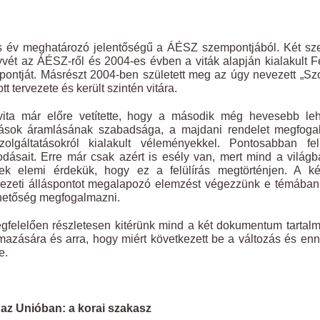
 év meghatározó jelentőségű a ÁÉSZ szempontjából. Két szem
vét az ÁÉSZ-ről és 2004-es évben a viták alapján kialakult
pontját. Másrészt 2004-ben született meg az úgy nevezett „Szo
ott tervezete és került szintén vitára.
vita már előre vetítette, hogy a második még hevesebb l
atások áramlásának szabadsága, a majdani rendelet megfog
zolgáltatásokról kialakult véleményekkel. Pontosabban f
dásait. Erre már csak azért is esély van, mert mind a világ
ek elemi érdekük, hogy ez a felülírás megtörténjen. A ké
ezeti álláspontot megalapozó elemzést végezzünk e témában é
hetőség megfogalmazni.
felelően részletesen kitérünk mind a két dokumentum tartalmá
azására és arra, hogy miért következett be a változás és enn
e.
az Unióban: a korai szakasz