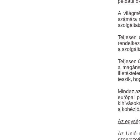
például o
A világmé
számára a
szolgáltat
Teljesen 
rendelkez
a szolgált
Teljesen ú
a magánsz
illetékte
teszik, ho
Mindez az
európai p
kihívások
a kohézió
Az egység
Az Unió e
szervezet