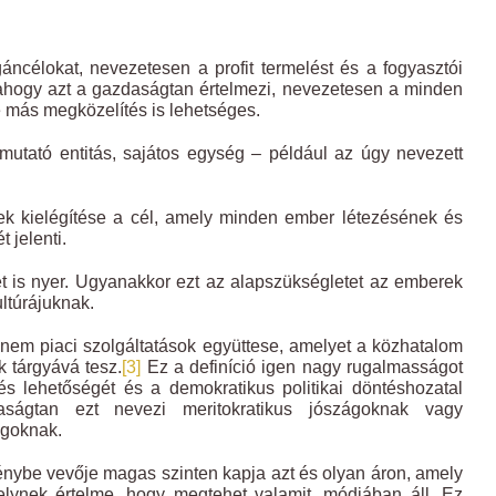
célokat, nevezetesen a profit termelést és a fogyasztói
, ahogy azt a gazdaságtan értelmezi, nevezetesen a minden
e más megközelítés is lehetséges.
utató entitás, sajátos egység – például az úgy nevezett
k kielégítése a cél, amely minden ember létezésének és
 jelenti.
et is nyer. Ugyanakkor ezt az alapszükségletet az emberek
ltúrájuknak.
 nem piaci szolgáltatások együttese, amelyet a közhatalom
k tárgyává tesz.
[3]
Ez a definíció igen nagy rugalmasságot
és lehetőségét és a demokratikus politikai döntéshozatal
aságtan ezt nevezi meritokratikus jószágoknak vagy
ágoknak.
nybe vevője magas szinten kapja azt és olyan áron, amely
elynek értelme, hogy megtehet valamit, módjában áll. Ez