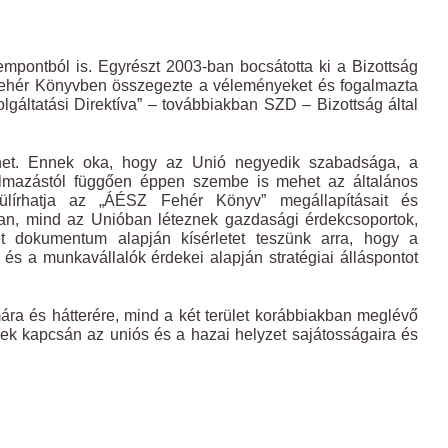
pontból is. Egyrészt 2003-ban bocsátotta ki a Bizottság
 Fehér Könyvben összegezte a véleményeket és fogalmazta
lgáltatási Direktíva” – továbbiakban SZD – Bizottság által
ehet. Ennek oka, hogy az Unió negyedik szabadsága, a
almazástól függően éppen szembe is mehet az általános
elülírhatja az „ÁÉSZ Fehér Könyv” megállapításait és
ban, mind az Unióban léteznek gazdasági érdekcsoportok,
t dokumentum alapján kísérletet teszünk arra, hogy a
s a munkavállalók érdekei alapján stratégiai álláspontot
ra és hátterére, mind a két terület korábbiakban meglévő
ek kapcsán az uniós és a hazai helyzet sajátosságaira és