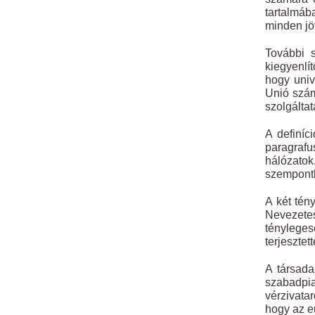
tartalmáb
minden jö
További s
kiegyenlít
hogy univ
Unió szám
szolgáltat
A definíc
paragrafu
hálózatok
szempontb
A két tén
Nevezetes
tényleges
terjesztett
A társad
szabadpia
vérzivatar
hogy az e