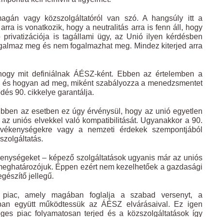
gán vagy közszolgáltatóról van szó. A hangsúly itt a
a is vonatkozik, hogy a neutralitás arra is fenn áll, hogy
 privatizációja is tagállami ügy, az Unió ilyen kérdésben
galmaz meg és nem fogalmazhat meg. Mindez kiterjed arra
hogy mit definiálnak ÁÉSZ-ként. Ebben az értelemben a
inek és hogyan ad meg, miként szabályozza a menedzsmentet
dés 90. cikkelye garantálja.
. Ebben az esetben ez úgy érvénysül, hogy az unió egyetlen
, az uniós elvekkel való kompatibilitását. Ugyanakkor a 90.
evékenységekre vagy a nemzeti érdekek szempontjából
szolgáltatás.
kenységeket – képező szolgáltatások ugyanis már az uniós
 a meghatározójuk. Éppen ezért nem kezelhetőek a gazdasági
gészítő jellegű.
 piac, amely magában foglalja a szabad versenyt, a
bban együtt működtessük az ÁÉSZ elvárásaival. Ez igen
es piac folyamatosan terjed és a közszolgáltatások így