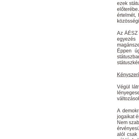
ezek stát
előterébe
értelmét,
közösségi
Az ÁÉSZ k
egyezés 
magánsze
Éppen úg
státuszba
státuszké
Kényszerí
Végül lát
lényegese
változáso
A demokrá
jogaikat 
Nem szaba
érvényesül
alól csak