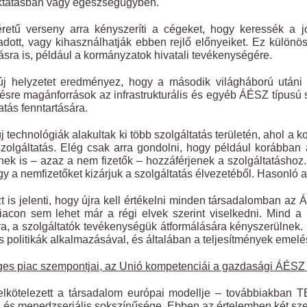
ktatásban vagy egészségügyben.
retű verseny arra kényszeríti a cégeket, hogy keressék a jo
dott, vagy kihasználhatják ebben rejlő előnyeiket. Ez külön
ásra is, például a kormányzatok hivatali tevékenységére.
új helyzetet eredményez, hogy a második világháború után
ésre magánforrások az infrastrukturális és egyéb ÁÉSZ típusú 
atás fenntartására.
j technológiák alakultak ki több szolgáltatás területén, ahol a 
olgáltatás. Elég csak arra gondolni, hogy például korábban
lenek is – azaz a nem fizetők – hozzáférjenek a szolgáltatásh
gy a nemfizetőket kizárjuk a szolgáltatás élvezetéből. Hasonló a
t is jelenti, hogy újra kell értékelni minden társadalomban az
iacon sem lehet már a régi elvek szerint viselkedni. Mind a
ra, a szolgáltatók tevékenységük átformálására kényszerülnek. 
s politikák alkalmazásával, és általában a teljesítmények emelé
es piac szempontjai, az Unió kompetenciái a gazdasági ÁÉSZ 
lkötelezett a társadalom európai modellje – továbbiakban
i és menedzseriális sokszínűsége. Ebben az értelemben két szemp