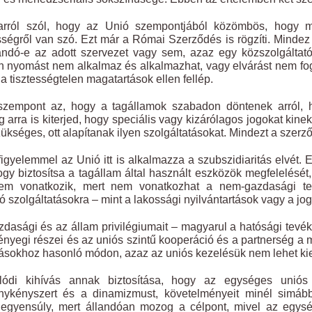
arról szól, hogy az Unió szempontjából közömbös, hogy ma
égről van szó. Ezt már a Római Szerződés is rögzíti. Mindez arr
landó-e az adott szervezet vagy sem, azaz egy közszolgáltató
 nyomást nem alkalmaz és alkalmazhat, vagy elvárást nem fo
 a tisztességtelen magatartások ellen fellép.
szempont az, hogy a tagállamok szabadon döntenek arról, 
 arra is kiterjed, hogy speciális vagy kizárólagos jogokat k
ükséges, ott alapítanak ilyen szolgáltatásokat. Mindezt a szerző
figyelemmel az Unió itt is alkalmazza a szubszidiaritás elvét
hogy biztosítsa a tagállam által használt eszközök megfelelését
nem vonatkozik, mert nem vonatkozhat a nem-gazdasági t
 szolgáltatásokra – mint a lakossági nyilvántartások vagy a jog
dasági és az állam privilégiumait – magyarul a hatósági tevé
 lényegi részei és az uniós szintű kooperáció és a partnerség
tásokhoz hasonló módon, azaz az uniós kezelésük nem lehet kie
lódi kihívás annak biztosítása, hogy az egységes uniós
ménykényszert és a dinamizmust, követelményeit minél simá
egyensúly, mert állandóan mozog a célpont, mivel az egység