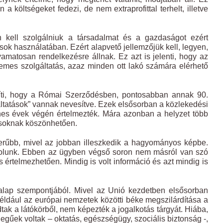
költségeket fedezi, de nem extraprofittal terhelt, illetve
n kell szolgálniuk a társadalmat és a gazdaságot ezért
sok használatában. Ezért alapvető jellemzőjük kell, legyen,
yamatosan rendelkezésre állnak. Ez azt is jelenti, hogy az
mes szolgáltatás, azaz minden ott lakó számára elérhető
zíti, hogy a Római Szerződésben, pontosabban annak 90.
ltatások” vannak nevesítve. Ezek elsősorban a közlekedési
nes évek végén értelmezték. Mára azonban a helyzet több
ásoknak köszönhetően.
zerűbb, mivel az jobban illeszkedik a hagyományos képbe.
ndolunk. Ebben az ügyben végső soron nem másról van szó
 értelmezhetően. Mindig is volt információ és azt mindig is
lap szempontjából. Mivel az Unió kezdetben elsősorban
például az európai nemzetek közötti béke megszilárdítása a
tak a látókörből, nem képezték a jogalkotás tárgyát. Hiába,
gűek voltak – oktatás, egészségügy, szociális biztonság -,