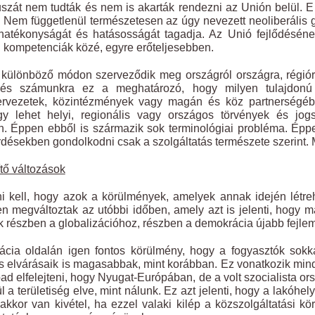
uszát nem tudták és nem is akarták rendezni az Unión belül. 
. Nem függetlenül természetesen az úgy nevezett neoliberális 
 hatékonyságát és hatásosságát tagadja. Az Unió fejlődésén
 kompetenciák közé, egyre erőteljesebben.
ülönböző módon szerveződik meg országról országra, régióról
és számunkra ez a meghatározó, hogy milyen tulajdonú i
rvezetek, közintézmények vagy magán és köz partnerségé
y lehet helyi, regionális vagy országos törvények és jog
n. Éppen ebből is származik sok terminológiai probléma. Épp
rdésekben gondolkodni csak a szolgáltatás természete szerint. M
tő változások
ni kell, hogy azok a körülmények, amelyek annak idején létr
n megváltoztak az utóbbi időben, amely azt is jelenti, hogy 
k részben a globalizációhoz, részben a demokrácia újabb fejle
cia oldalán igen fontos körülmény, hogy a fogyasztók sokka
és elvárásaik is magasabbak, mint korábban. Ez vonatkozik min
d elfelejteni, hogy Nyugat-Európában, de a volt szocialista o
 a területiség elve, mint nálunk. Ez azt jelenti, hogy a lakóhel
 akkor van kivétel, ha ezzel valaki kilép a közszolgáltatási k