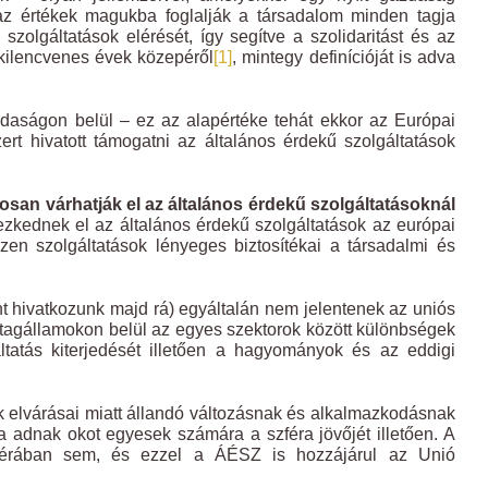
k az értékek magukba foglalják a társadalom minden tagja
zolgáltatások elérését, így segítve a szolidaritást és az
kilencvenes évek közepéről
[1]
, mintegy definícióját is adva
daságon belül – ez az alapértéke tehát ekkor az Európai
rt hivatott támogatni az általános érdekű szolgáltatások
osan várhatják el az általános érdekű szolgáltatásoknál
zkednek el az általános érdekű szolgáltatások az európai
n szolgáltatások lényeges biztosítékai a társadalmi és
 hivatkozunk majd rá) egyáltalán nem jelentenek az uniós
a tagállamokon belül az egyes szektorok között különbségek
ltatás kiterjedését illetően a hagyományok és az eddigi
ók elvárásai miatt állandó változásnak és alkalmazkodásnak
 adnak okot egyesek számára a szféra jövőjét illetően. A
férában sem, és ezzel a ÁÉSZ is hozzájárul az Unió