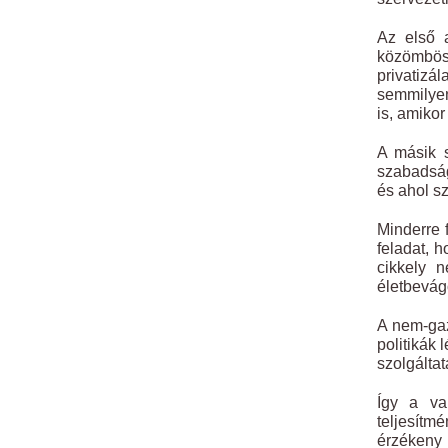
Az első 
közömböss
privatizá
semmilyen
is, amikor
A másik 
szabadság
és ahol sz
Minderre 
feladat, 
cikkely 
életbevágó
A nem-gaz
politikák
szolgálta
Így a va
teljesít
érzékeny 