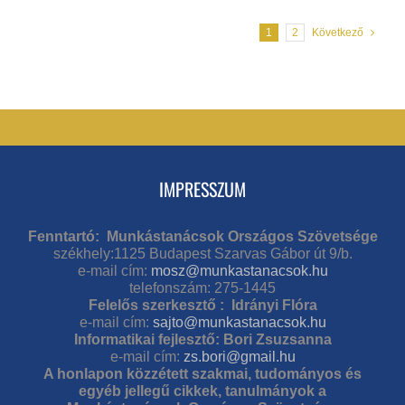
1
2
Következő
IMPRESSZUM
Fenntartó: Munkástanácsok Országos Szövetsége
székhely:1125 Budapest Szarvas Gábor út 9/b.
e-mail cím:
mosz@munkastanacsok.hu
telefonszám: 275-1445
Felelős szerkesztő : Idrányi Flóra
e-mail cím:
sajto@munkastanacsok.hu
Informatikai fejlesztő: Bori Zsuzsanna
e-mail cím:
zs.bori@gmail.hu
A honlapon közzétett szakmai, tudományos és
egyéb jellegű cikkek, tanulmányok a