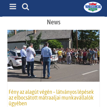
Skip
to
content
News
Fény az alagút végén – látványos lépések
az elbocsátott mátraaljai munkavállalók
ügyében