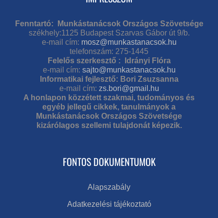
Fenntartó: Munkástanácsok Országos Szövetsége
székhely:1125 Budapest Szarvas Gábor út 9/b.
e-mail cím:
mosz@munkastanacsok.hu
telefonszám: 275-1445
Felelős szerkesztő : Idrányi Flóra
e-mail cím:
sajto@munkastanacsok.hu
Informatikai fejlesztő: Bori Zsuzsanna
e-mail cím:
zs.bori@gmail.hu
A honlapon közzétett szakmai, tudományos és
egyéb jellegű cikkek, tanulmányok a
Munkástanácsok Országos Szövetsége
kizárólagos szellemi tulajdonát képezik.
FONTOS DOKUMENTUMOK
Alapszabály
Adatkezelési tájékoztató