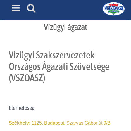
Skip
to
content
Vízügyi ágazat
Vízügyi Szakszervezetek
Országos Ágazati Szövetsége
(VSZOÁSZ)
Elérhetőség
Székhely:
1125. Budapest, Szarvas Gábor út 9/B