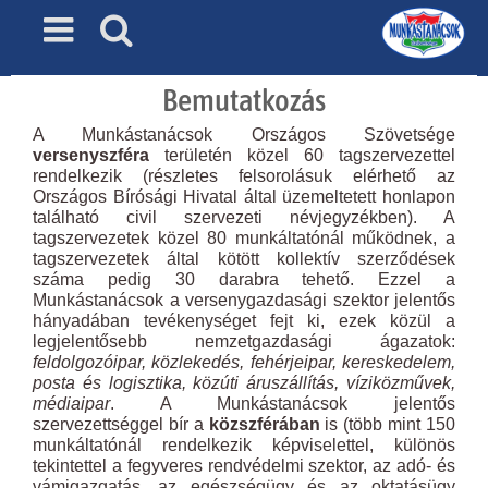
Skip
to
content
Bemutatkozás
A Munkástanácsok Országos Szövetsége
versenyszféra
területén közel 60 tagszervezettel
rendelkezik (részletes felsorolásuk elérhető az
Országos Bírósági Hivatal által üzemeltetett honlapon
található civil szervezeti névjegyzékben). A
tagszervezetek közel 80 munkáltatónál működnek, a
tagszervezetek által kötött kollektív szerződések
száma pedig 30 darabra tehető. Ezzel a
Munkástanácsok a versenygazdasági szektor jelentős
hányadában tevékenységet fejt ki, ezek közül a
legjelentősebb nemzetgazdasági ágazatok:
feldolgozóipar, közlekedés, fehérjeipar, kereskedelem,
posta és logisztika, közúti áruszállítás, víziközművek,
médiaipar
. A Munkástanácsok jelentős
szervezettséggel bír a
közszférában
is (több mint 150
munkáltatónál rendelkezik képviselettel, különös
tekintettel a fegyveres rendvédelmi szektor, az adó- és
vámigazgatás, az egészségügy és az oktatásügy