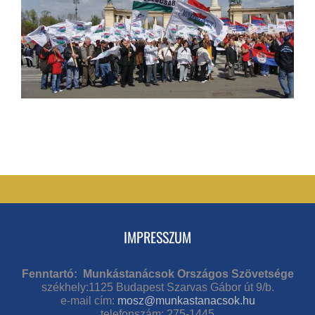
IMPRESSZUM
Fenntartó: Munkástanácsok Országos Szövetsége
székhely:1125 Budapest Szarvas Gábor út 9/b.
e-mail cím:
mosz@munkastanacsok.hu
telefonszám: 275-1445