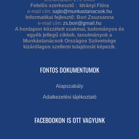
Felelős szerkesztő : Idrányi Flóra
e-mail cím:
sajto@munkastanacsok.hu
Informatikai fejlesztő: Bori Zsuzsanna
e-mail cím:
zs.bori@gmail.hu
A honlapon közzétett szakmai, tudományos és
egyéb jellegű cikkek, tanulmányok a
Munkástanácsok Országos Szövetsége
kizárólagos szellemi tulajdonát képezik.
FONTOS DOKUMENTUMOK
Alapszabály
Adatkezelési tájékoztató
FACEBOOKON IS OTT VAGYUNK