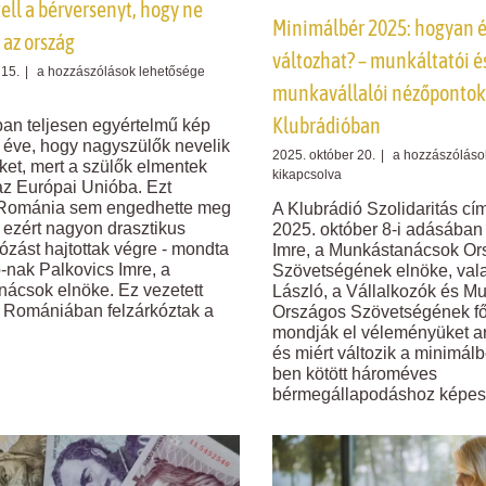
kell a bérversenyt, hogy ne
Minimálbér 2025: hogyan é
 az ország
változhat? – munkáltatói é
Palkovics
 15.
|
a hozzászólások lehetősége
munkavállalói nézőpontok
Imre:
Magyarországnak
Klubrádióban
n teljesen egyértelmű kép
tartania
5 éve, hogy nagyszülők nevelik
kell
Minimálbér
2025. október 20.
|
a hozzászóláso
ket, mert a szülők elmentek
a
2025:
kikapcsolva
az Európai Unióba. Ezt
bérversenyt,
hogyan
Románia sem engedhette meg
hogy
A Klubrádió Szolidaritás c
és
ezért nagyon drasztikus
ne
2025. október 8-i adásában
miért
ürüljön
ózást hajtottak végre - mondta
Imre, a Munkástanácsok Or
változhat?
ki
o-nak Palkovics Imre, a
Szövetségének elnöke, val
–
az
ácsok elnöke. Ez vezetett
László, a Vállalkozók és Mu
munkáltatói
ország
 Romániában felzárkóztak a
Országos Szövetségének főt
és
bejegyzéshez
munkavállalói
mondják el véleményüket ar
nézőpontok
és miért változik a minimál
a
ben kötött hároméves
Klubrádióban
bérmegállapodáshoz képes
bejegyzéshez