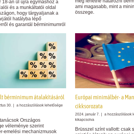
meg lehetne határozni bér
támogatná
18-án ül újra egymáshoz a
tárgyalás
ami magasabb, mint a mini
a
alói és a munkáltatói oldal
következik
összege.
minimálbér
zágon, hogy tárgyaljanak a
napokon
átalakítását
rjától hatályba lépő
belül
bejegyzésh
rről és garantál bérminimumról
–
ezen
vitáznak
most
a
cégek
és
a
szakszervezetek
bejegyzéshez
lt bérminimum átalakításáról
Európai minimálbér- a Ma
cikksorozata
A
tus 30.
|
a hozzászólások lehetősége
garantált
Európai
2024. január 7.
|
a hozzászólások 
bérminimum
minimálbér-
tanácsok Országos
kikapcsolva
átalakításáról
a
e véleménye szerint
bejegyzéshez
Brüsszel színt vallott: csak
Mandiner
ér-emelési mechanizmusok