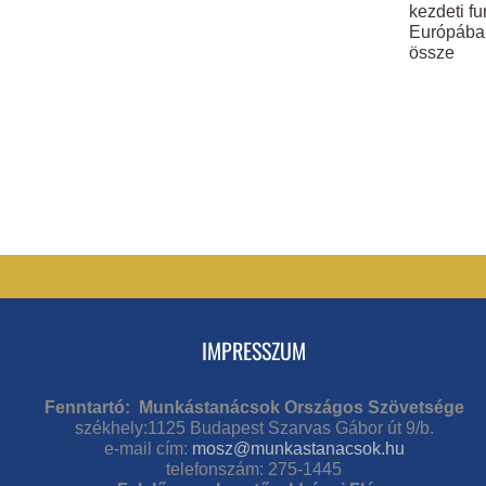
kezdeti fu
Európában
össze
IMPRESSZUM
Fenntartó: Munkástanácsok Országos Szövetsége
székhely:1125 Budapest Szarvas Gábor út 9/b.
e-mail cím:
mosz@munkastanacsok.hu
telefonszám: 275-1445