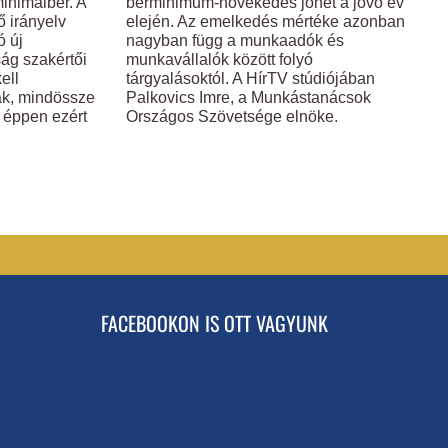
minimálbér. A
bérminimum-növekedés jöhet a jövő év
bérminimum-
ő irányelv
elején. Az emelkedés mértéke azonban
emelés
ó új
nagyban függ a munkaadók és
jön
ság szakértői
munkavállalók között folyó
bejegyzéshez
ell
tárgyalásoktól. A HírTV stúdiójában
ak, mindössze
Palkovics Imre, a Munkástanácsok
, éppen ezért
Országos Szövetsége elnöke.
FACEBOOKON IS OTT VAGYUNK