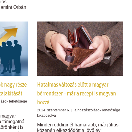
iós
százalékkal
a
lamint Orbán
garantált
z
bérminimum
bejegyzéshez
ok nagy része
Hatalmas változás előtt a magyar
alakítását
bérrendszer – már a recept is megvan
hozzá
lások lehetősége
Hatalmas
2024. szeptember 6.
|
a hozzászólások lehetősége
változás
a magyar
kikapcsolva
előtt
a támogatná,
Minden eddiginél hamarabb, már július
a
örönként is
közepén elkezdődött a jövő évi
magyar