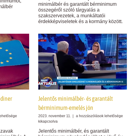
minimumot,
minimálbér és garantált bérminimum
bérrendszer
málbér
összegéről szóló tárgyalás a
–
szakszervezetek, a munkáltatói
már
érdekképviseletek és a kormány között.
a
ez
recept
is
megvan
hozzá
bejegyzéshez
ndiner
Jelentős minimálbér- és garantált
bérminimum-emelés jön
Jelentős
lehetősége
2023. november 11.
|
a hozzászólások lehetősége
minimálbér-
kikapcsolva
és
 szavak
Jelentős minimálbér, és garantált
garantált