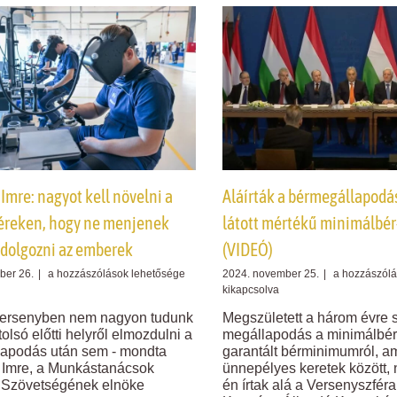
műsorban
bejegyzéshe
 Imre: nagyot kell növelni a
Aláírták a bérmegállapodá
éreken, hogy ne menjenek
látott mértékű minimálbér
 dolgozni az emberek
(VIDEÓ)
Palkovics
Aláírták
ber 26.
|
a hozzászólások lehetősége
2024. november 25.
|
a hozzászólá
Imre:
a
kikapcsolva
nagyot
bérmegállapo
versenyben nem nagyon tudunk
Megszületett a három évre 
kell
soha
olsó előtti helyről elmozdulni a
megállapodás a minimálbérr
növelni
nem
apodás után sem - mondta
garantált bérminimumról, a
a
látott
 Imre, a Munkástanácsok
ünnepélyes keretek között,
magyar
mértékű
 Szövetségének elnöke
én írtak alá a Versenyszféra
béreken,
minimálbér-