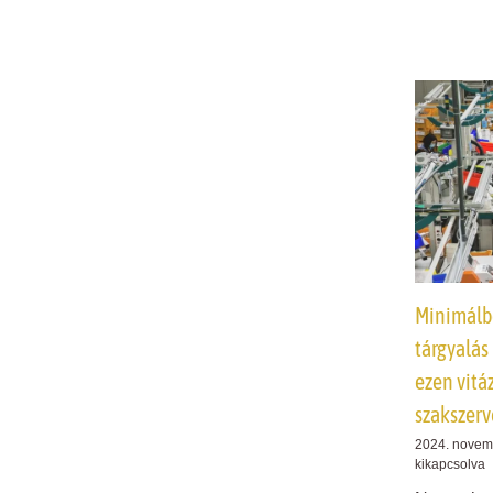
Minimálbé
tárgyalás
ezen vitá
szakszerv
2024. novem
kikapcsolva