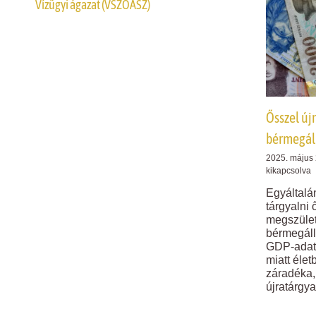
Vízügyi ágazat (VSZOÁSZ)
Ősszel új
bérmegál
2025. május 
kikapcsolva
Egyáltalán
tárgyalni 
megszület
bérmegáll
GDP-adato
miatt éle
záradéka,
újratárgya