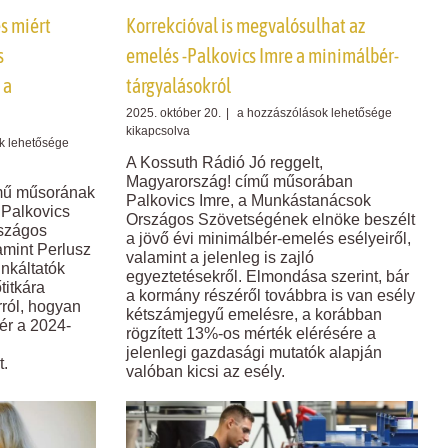
s miért
Korrekcióval is megvalósulhat az
s
emelés -Palkovics Imre a minimálbér-
 a
tárgyalásokról
Korrekcióval
2025. október 20.
|
a hozzászólások lehetősége
is
kikapcsolva
k lehetősége
megvalósulhat
A Kossuth Rádió Jó reggelt,
az
Magyarország! című műsorában
emelés
ímű műsorának
Palkovics Imre, a Munkástanácsok
-
 Palkovics
Országos Szövetségének elnöke beszélt
Palkovics
szágos
a jövő évi minimálbér-emelés esélyeiről,
Imre
amint Perlusz
valamint a jelenleg is zajló
a
nkáltatók
minimálbér-
egyeztetésekről. Elmondása szerint, bár
itkára
tárgyalásokról
a kormány részéről továbbra is van esély
ról, hogyan
bejegyzéshez
kétszámjegyű emelésre, a korábban
bér a 2024-
rögzített 13%-os mérték elérésére a
jelenlegi gazdasági mutatók alapján
t.
valóban kicsi az esély.