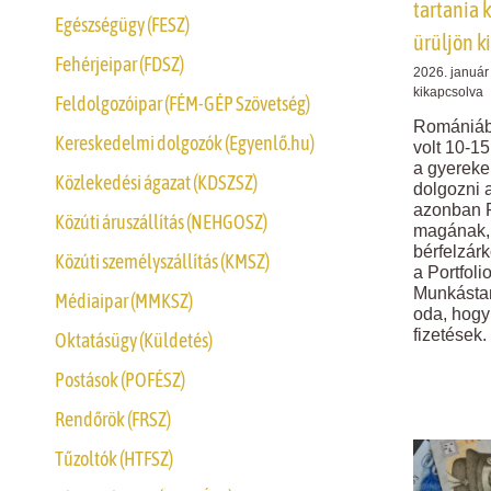
tartania 
Egészségügy (FESZ)
ürüljön ki
Fehérjeipar (FDSZ)
2026. január
kikapcsolva
Feldolgozóipar (FÉM-GÉP Szövetség)
Romániába
Kereskedelmi dolgozók (Egyenlő.hu)
volt 10-1
a gyereke
Közlekedési ágazat (KDSZSZ)
dolgozni 
azonban 
Közúti áruszállítás (NEHGOSZ)
magának, 
bérfelzárk
Közúti személyszállítás (KMSZ)
a Portfoli
Munkástan
Médiaipar (MMKSZ)
oda, hogy
fizetések.
Oktatásügy (Küldetés)
Postások (POFÉSZ)
Rendőrök (FRSZ)
Tűzoltók (HTFSZ)