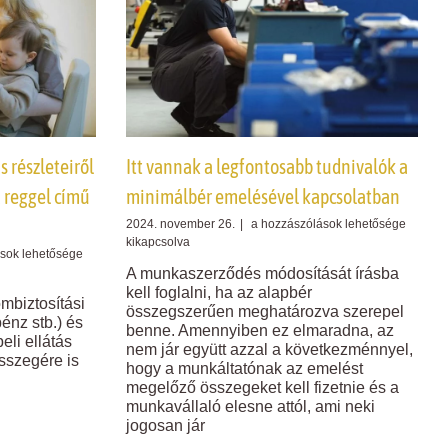
 részleteiről
Itt vannak a legfontosabb tudnivalók a
a reggel című
minimálbér emelésével kapcsolatban
Itt
2024. november 26.
|
a hozzászólások lehetősége
vannak
kikapcsolva
sok lehetősége
a
A munkaszerződés módosítását írásba
legfontosabb
s
kell foglalni, ha az alapbér
tudnivalók
mbiztosítási
összegszerűen meghatározva szerepel
a
énz stb.) és
benne. Amennyiben ez elmaradna, az
minimálbér
eli ellátás
nem jár együtt azzal a következménnyel,
emelésével
összegére is
hogy a munkáltatónak az emelést
kapcsolatban
bejegyzéshez
megelőző összegeket kell fizetnie és a
munkavállaló elesne attól, ami neki
jogosan jár