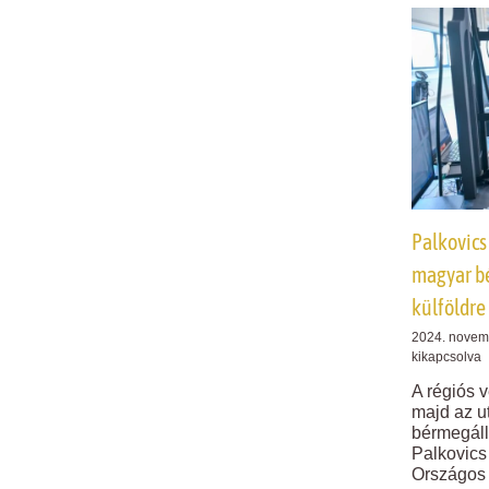
Palkovics
magyar b
külföldre
2024. novem
kikapcsolva
A régiós 
majd az ut
bérmegáll
Palkovics
Országos