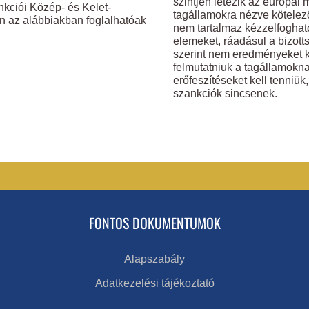
szintjén létezik az európai 
cikksorozata
nkciói Közép- és Kelet-
tagállamokra nézve kötelez
bejegyzéshez
 az alábbiakban foglalhatóak
nem tartalmaz kézzelfoghat
elemeket, ráadásul a bizott
szerint nem eredményeket k
felmutatniuk a tagállamokn
erőfeszítéseket kell tenniük
szankciók sincsenek.
FONTOS DOKUMENTUMOK
Alapszabály
Adatkezelési tájékoztató