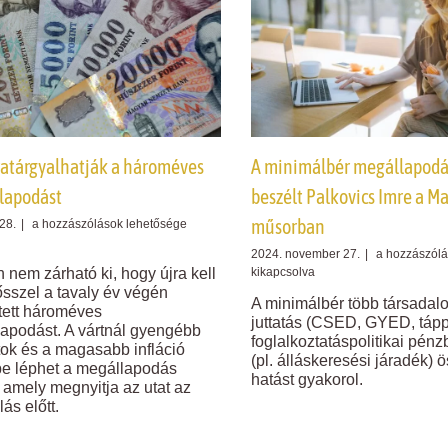
ratárgyalhatják a hároméves
A minimálbér megállapodás
lapodást
beszélt Palkovics Imre a M
műsorban
Ősszel
28.
|
a hozzászólások lehetősége
újratárgyalhatják
A
2024. november 27.
|
a hozzászólá
a
minimálbér
 nem zárható ki, hogy újra kell
kikapcsolva
hároméves
megállapodá
ősszel a tavaly év végén
bérmegállapodást
A minimálbér több társadalo
részleteiről
ett hároméves
bejegyzéshez
juttatás (CSED, GYED, tápp
beszélt
apodást. A vártnál gyengébb
foglalkoztatáspolitikai pénzb
Palkovics
k és a magasabb infláció
(pl. álláskeresési járadék) 
Imre
tbe léphet a megállapodás
hatást gyakorol.
a
 amely megnyitja az utat az
Ma
lás előtt.
reggel
című