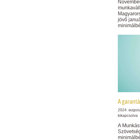
November 
munkaváll
Magyarors
jövő januá
minimálbé
A garantá
2024. augusz
kikapcsolva
A Munkás
Szövetség
minimálb