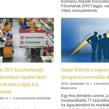
hogy
Kormány Állandó Konzultác
emelés
ne
jön
Fórumának (VKF) tagjai, va
menjenek
(VIDEÓ)
Viktor miniszterelnök.
külföldre
bejegyzéshe
dolgozni
az
emberek
bejegyzéshez
r 2025: kulcsfontosságú
Hoppá! Kiderült, a magyar
 következik napokon belül –
támogatná a minimálbér át
znak most a cégek és a
Hoppá!
2024. szeptember 16.
|
a hozzászó
Kiderült,
kikapcsolva
ezetek
a
Egy friss felmérés szerint, 
magyarok
Minimálbér
ber 14.
|
a hozzászólások lehetősége
munkavállalók 77 százalék
nagy
2025:
ha ágazatonként és munkak
része
kulcsfontosságú