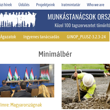
zi hírek
Üdülés
Projektjeink
Iratmintatár
Who we are
Ágazatok
Ingyenes tanácsadás
GINOP_PLUSZ-3.2.3-24
Minimálbér
 Imre: Magyarországnak