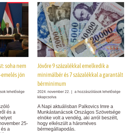
z
st: soha nem
Jövőre 9 százalékkal emelkedik a
-emelés jön
minimálbér és 7 százalékkal a garantált
bérminimum
Jövőre
sok lehetősége
2024. november 22.
|
a hozzászólások lehetősége
9
kikapcsolva
dást:
százalékkal
szóló
A Napi aktuálisban Palkovics Imre a
emelkedik
ől és a
Munkástanácsok Országos Szövetsége
a
melyet
elnöke volt a vendég, aki arról beszélt,
minimálbér
 november 25-
hogy elkészült a hároméves
és
 és a
bérmegállapodás.
7