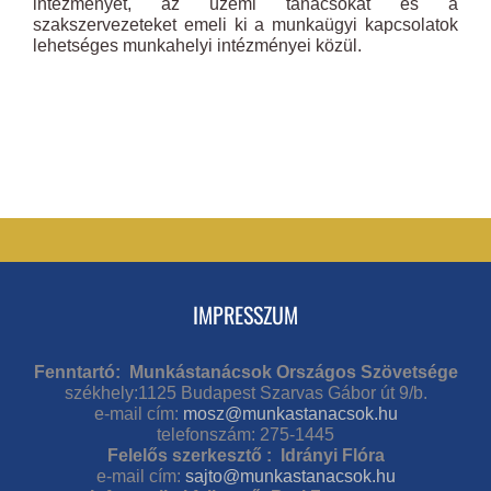
intézményét, az üzemi tanácsokat és a
szakszervezeteket emeli ki a munkaügyi kapcsolatok
lehetséges munkahelyi intézményei közül.
IMPRESSZUM
Fenntartó: Munkástanácsok Országos Szövetsége
székhely:1125 Budapest Szarvas Gábor út 9/b.
e-mail cím:
mosz@munkastanacsok.hu
telefonszám: 275-1445
Felelős szerkesztő : Idrányi Flóra
e-mail cím:
sajto@munkastanacsok.hu