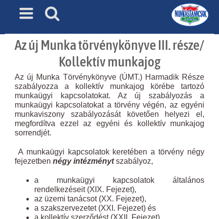
Skip
to
content
Az új Munka törvénykönyve III. része/
Kollektív munkajog
Az új Munka Törvénykönyve (ÚMT.) Harmadik Része
szabályozza a kollektív munkajog körébe tartozó
munkaügyi kapcsolatokat. Az új szabályozás a
munkaügyi kapcsolatokat a törvény végén, az egyéni
munkaviszony szabályozását követően helyezi el,
megfordítva ezzel az egyéni és kollektív munkajog
sorrendjét.
A munkaügyi kapcsolatok keretében a törvény négy
fejezetben
négy intézményt
szabályoz,
a munkaügyi kapcsolatok általános
rendelkezéseit (XIX. Fejezet),
az üzemi tanácsot (XX. Fejezet),
a szakszervezetet (XXI. Fejezet) és
a kollektív szerződést (XXII. Fejezet).