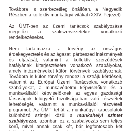
Továbbra is szerkezetileg önállóan, a Negyedik
Részben a kollektív munkaügyi vitákat (XXIV. Fejezet).
Az ÚMT-ben az üzemi tanácsok szabályozása
megelőzi a szakszervezetekre vonatkozó
rendelkezéseket.
Nem tartalmazza a törvény az országos
érdekegyeztetés és az ágazati párbeszéd intézményeit
és eljárását, valamint a kollektív szerződések
hatályának kiterjesztésére vonatkozó szabályokat,
amely intézményeket külön törvények szabályoznak.
Továbbra is külön törvény rendezi a sztrájk kérdéseit,
valamint az Európai Üzemi Tanácsokra vonatkozó
szabályokat, a munkavédelmi képviselőkre és a
munkavállalói képviselőknek az egyes gazdasági
társaságok felügyelő bizottságaiban való részvételi
lehetőségét, valamint a munkavállalói részvételi
programot. Az ÚMT tehát a munkaügyi kapcsolatok
különböző szintjei közül a
munkahelyi szintet
szabályozza
, azonban ez a szabályozás sem teljes
körű, mivel annak csak két, bár legfontosabb két