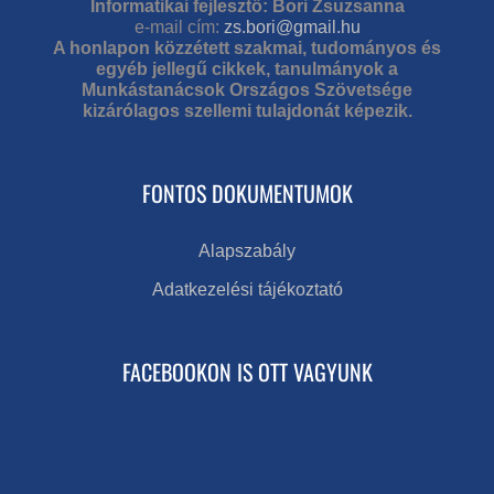
Informatikai fejlesztő: Bori Zsuzsanna
e-mail cím:
zs.bori@gmail.hu
A honlapon közzétett szakmai, tudományos és
egyéb jellegű cikkek, tanulmányok a
Munkástanácsok Országos Szövetsége
kizárólagos szellemi tulajdonát képezik.
FONTOS DOKUMENTUMOK
Alapszabály
Adatkezelési tájékoztató
FACEBOOKON IS OTT VAGYUNK