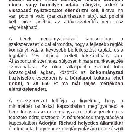
nincs, vagy bármilyen adata hiányzik, akkor a
visszaadó nyilatkozatot ellenőrizni kell
, illetve, ha
van pótolni való (bankszámlaszám stb.), azt pótolni
kell, mivel anélkül az adóvisszatérítés nem lesz
végrehajtható.
A bérek megtárgyalásával kapcsolatban a
szakszervezeti oldal elmondta, hogy a fejlettebb régiók
kormányhivatalai kevesebb bérfejlesztést kaptak, és a
legalább 5% infláció mellett létszámhiány van.
Álláspontunk szerint ez súlyosan kihat a munkavégzés
színvonalára. Az oldal álláspontja szerint több
közszolgálati ágban, közöttük az
önkormányzati
tisztviselők esetében is a béralapot kukába lehet
dobni, a 38 650 Ft ma már teljes mértékben
elértéktelenedett.
A szakszervezet felhívja a figyelmet, hogy a
minimálbér tarifákkal kapcsolatban megfigyelhető a
bértorlódás és az önkormányzatok többségének nincs
fedezete bérfejlesztésre. A bérkérdések tárgyalásával
kapcsolatban
Adorján Richárd helyettes államtitkár
úr elmondta, hogy ennek megtárgyalására nem készült