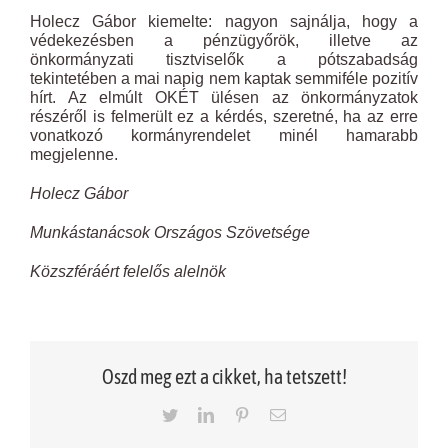
Holecz Gábor kiemelte: nagyon sajnálja, hogy a
védekezésben a pénzügyőrök, illetve az
önkormányzati tisztviselők a pótszabadság
tekintetében a mai napig nem kaptak semmiféle pozitív
hírt. Az elmúlt OKÉT ülésen az önkormányzatok
részéről is felmerült ez a kérdés, szeretné, ha az erre
vonatkozó kormányrendelet minél hamarabb
megjelenne.
Holecz Gábor
Munkástanácsok Országos Szövetsége
Közszféráért felelős alelnök
Oszd meg ezt a cikket, ha tetszett!
Twitter
LinkedIn
Pinterest
Email