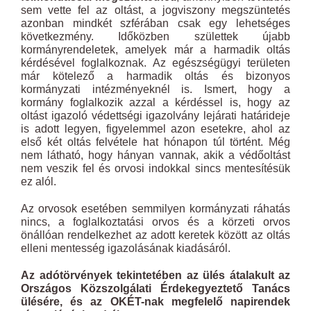
sem vette fel az oltást, a jogviszony megszüntetés
azonban mindkét szférában csak egy lehetséges
következmény. Időközben születtek újabb
kormányrendeletek, amelyek már a harmadik oltás
kérdésével foglalkoznak. Az egészségügyi területen
már kötelező a harmadik oltás és bizonyos
kormányzati intézményeknél is. Ismert, hogy a
kormány foglalkozik azzal a kérdéssel is, hogy az
oltást igazoló védettségi igazolvány lejárati határideje
is adott legyen, figyelemmel azon esetekre, ahol az
első két oltás felvétele hat hónapon túl történt. Még
nem látható, hogy hányan vannak, akik a védőoltást
nem veszik fel és orvosi indokkal sincs mentesítésük
ez alól.
Az orvosok esetében semmilyen kormányzati ráhatás
nincs, a foglalkoztatási orvos és a körzeti orvos
önállóan rendelkezhet az adott keretek között az oltás
elleni mentesség igazolásának kiadásáról.
Az adótörvények tekintetében az ülés átalakult az
Országos Közszolgálati Érdekegyeztető Tanács
ülésére, és az OKÉT-nak megfelelő napirendek