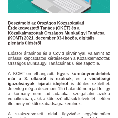
Beszámoló az Országos Közszolgálati
Érdekegyeztető Tanács (OKÉT) és a
Közalkalmazottak Országos Munkaügyi Tanácsa
(KOMT) 2021. december 03-i közös, digitális
plenáris üléséről
Először általános és a Covid járvánnyal, valamint az
oltással kapcsolatos kérdésekben a Közalkalmazottak
Országos Munkaügyi Tanácsának ülése zajlott le.
A KOMT-on elhangzott: Egyes
kormányrendeletek
már a 3. oltásról is szólnak
, és a
védettségi
igazolványok lejárati idejéről
is döntés születhet.
Jelenleg még a december 15-i határidő nem járt le, így
a kormány nem tud adatokat szolgáltatni azokra
vonatkozóan, akik a kötelező oltások felvételét illetően
illetmény nélküli szabadságra kerülnek.
A szakszervezeti oldal ügyvivője egyértelműen