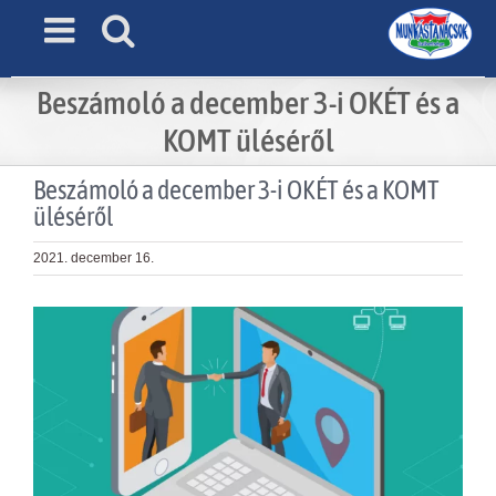
Skip
to
content
Beszámoló a december 3-i OKÉT és a
KOMT üléséről
Beszámoló a december 3-i OKÉT és a KOMT
üléséről
2021. december 16.
View
Larger
Image