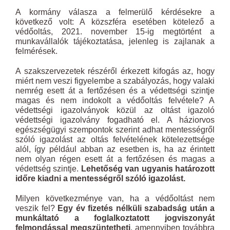
A kormány válasza a felmerülő kérdésekre a
következő volt: A közszféra esetében kötelező a
védőoltás, 2021. november 15-ig megtörtént a
munkavállalók tájékoztatása, jelenleg is zajlanak a
felmérések.
A szakszervezetek részéről érkezett kifogás az, hogy
miért nem veszi figyelembe a szabályozás, hogy valaki
nemrég esett át a fertőzésen és a védettségi szintje
magas és nem indokolt a védőoltás felvétele? A
védettségi igazolványok közül az oltást igazoló
védettségi igazolvány fogadható el. A háziorvos
egészségügyi szempontok szerint adhat mentességről
szóló igazolást az oltás felvételének kötelezettsége
alól, így például abban az esetben is, ha az érintett
nem olyan régen esett át a fertőzésen és magas a
védettség szintje.
Lehetőség van ugyanis határozott
időre kiadni a mentességről szóló igazolást.
Milyen következménye van, ha a védőoltást nem
veszik fel?
Egy év fizetés nélküli szabadság után a
munkáltató a foglalkoztatott jogviszonyát
felmondással megszüntetheti
, amennyiben továbbra