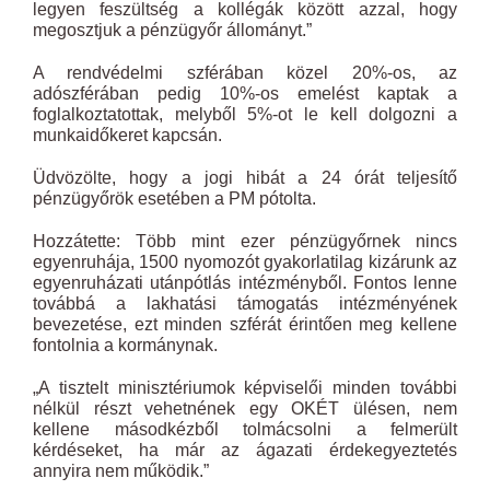
legyen feszültség a kollégák között azzal, hogy
megosztjuk a pénzügyőr állományt.”
A rendvédelmi szférában közel 20%-os, az
adószférában pedig 10%-os emelést kaptak a
foglalkoztatottak, melyből 5%-ot le kell dolgozni a
munkaidőkeret kapcsán.
Üdvözölte, hogy a jogi hibát a 24 órát teljesítő
pénzügyőrök esetében a PM pótolta.
Hozzátette: Több mint ezer pénzügyőrnek nincs
egyenruhája, 1500 nyomozót gyakorlatilag kizárunk az
egyenruházati utánpótlás intézményből. Fontos lenne
továbbá a lakhatási támogatás intézményének
bevezetése, ezt minden szférát érintően meg kellene
fontolnia a kormánynak.
„A tisztelt minisztériumok képviselői minden további
nélkül részt vehetnének egy OKÉT ülésen, nem
kellene másodkézből tolmácsolni a felmerült
kérdéseket, ha már az ágazati érdekegyeztetés
annyira nem működik.”