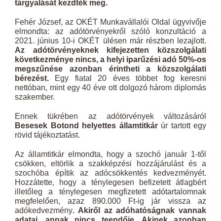
tárgyalását kezdték meg.
Fehér József, az OKÉT Munkavállalói Oldal ügyvivője
elmondta: az adótörvényekről szóló konzultáció a
2021. június 10-i OKÉT ülésen már részben lezajlott.
Az adótörvényeknek kifejezetten közszolgálati
következménye nincs, a helyi iparűzési adó 50%-os
megszűnése azonban érintheti a közszolgálati
bérezést.
Egy fiatal 20 éves többet fog keresni
nettóban, mint egy 40 éve ott dolgozó három diplomás
szakember.
Ennek tükrében az adótörvények változásáról
Besesek Botond helyettes államtitkár
úr tartott egy
rövid tájékoztatást.
Az államtitkár elmondta, hogy a szochó január 1-től
csökken, eltörlik a szakképzési hozzájárulást és a
szochóba építik az adócsökkentés kedvezményét.
Hozzátette, hogy a ténylegesen befizetett átlagbért
illetőleg a ténylegesen megfizetett adótartalomnak
megfelelően, azaz 890.000 Ft-ig jár vissza az
adókedvezmény
. Akiről az adóhatóságnak vannak
adatai, annak nincs teendője. Akinek azonban