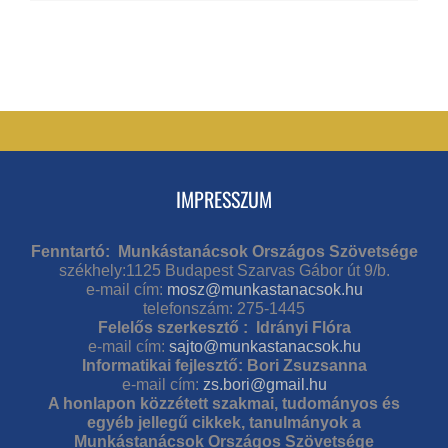
IMPRESSZUM
Fenntartó: Munkástanácsok Országos Szövetsége
székhely:1125 Budapest Szarvas Gábor út 9/b.
e-mail cím:
mosz@munkastanacsok.hu
telefonszám: 275-1445
Felelős szerkesztő : Idrányi Flóra
e-mail cím:
sajto@munkastanacsok.hu
Informatikai fejlesztő: Bori Zsuzsanna
e-mail cím:
zs.bori@gmail.hu
A honlapon közzétett szakmai, tudományos és
egyéb jellegű cikkek, tanulmányok a
Munkástanácsok Országos Szövetsége