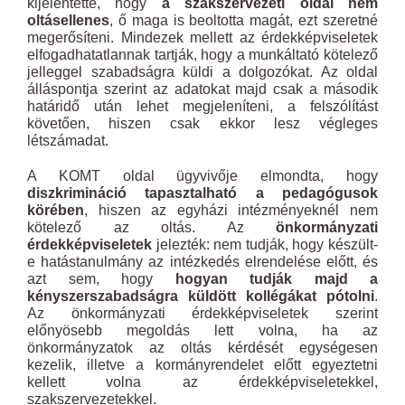
kijelentette, hogy
a szakszervezeti oldal nem
oltásellenes
, ő maga is beoltotta magát, ezt szeretné
megerősíteni. Mindezek mellett az érdekképviseletek
elfogadhatatlannak tartják, hogy a munkáltató kötelező
jelleggel szabadságra küldi a dolgozókat. Az oldal
álláspontja szerint az adatokat majd csak a második
határidő után lehet megjeleníteni, a felszólítást
követően, hiszen csak ekkor lesz végleges
létszámadat.
A KOMT oldal ügyvivője elmondta, hogy
diszkrimináció tapasztalható a pedagógusok
körében
, hiszen az egyházi intézményeknél nem
kötelező az oltás. Az
önkormányzati
érdekképviseletek
jelezték: nem tudják, hogy készült-
e hatástanulmány az intézkedés elrendelése előtt, és
azt sem, hogy
hogyan tudják majd a
kényszerszabadságra küldött kollégákat pótolni
.
Az önkormányzati érdekképviseletek szerint
előnyösebb megoldás lett volna, ha az
önkormányzatok az oltás kérdését egységesen
kezelik, illetve a kormányrendelet előtt egyeztetni
kellett volna az érdekképviseletekkel,
szakszervezetekkel.