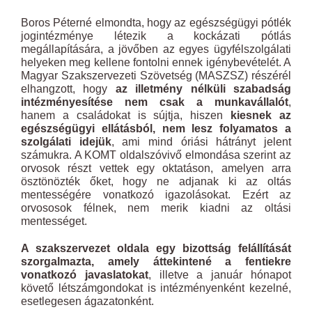
Boros Péterné elmondta, hogy az egészségügyi pótlék
jogintézménye létezik a kockázati pótlás
megállapítására, a jövőben az egyes ügyfélszolgálati
helyeken meg kellene fontolni ennek igénybevételét. A
Magyar Szakszervezeti Szövetség (MASZSZ) részérél
elhangzott, hogy
az illetmény nélküli szabadság
intézményesítése nem csak a munkavállalót
,
hanem a családokat is sújtja, hiszen
kiesnek az
egészségügyi ellátásból, nem lesz folyamatos a
szolgálati idejük
, ami mind óriási hátrányt jelent
számukra. A KOMT oldalszóvivő elmondása szerint az
orvosok részt vettek egy oktatáson, amelyen arra
ösztönözték őket, hogy ne adjanak ki az oltás
mentességére vonatkozó igazolásokat. Ezért az
orvososok félnek, nem merik kiadni az oltási
mentességet.
A szakszervezet oldala egy bizottság felállítását
szorgalmazta, amely áttekintené a fentiekre
vonatkozó javaslatokat
, illetve a január hónapot
követő létszámgondokat is intézményenként kezelné,
esetlegesen ágazatonként.