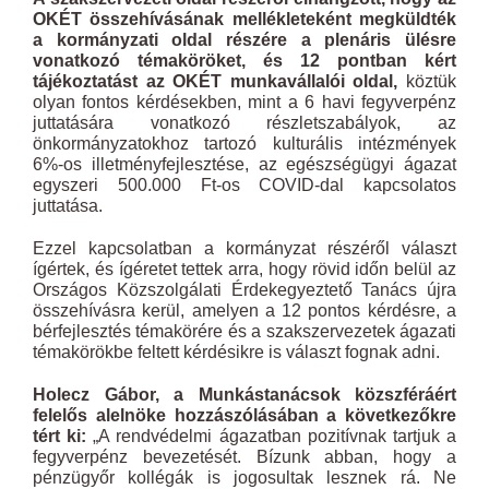
OKÉT összehívásának mellékleteként megküldték
a kormányzati oldal részére a plenáris ülésre
vonatkozó témaköröket, és 12 pontban kért
tájékoztatást az OKÉT munkavállalói oldal,
köztük
olyan fontos kérdésekben, mint a 6 havi fegyverpénz
juttatására vonatkozó részletszabályok, az
önkormányzatokhoz tartozó kulturális intézmények
6%-os illetményfejlesztése, az egészségügyi ágazat
egyszeri 500.000 Ft-os COVID-dal kapcsolatos
juttatása.
Ezzel kapcsolatban a kormányzat részéről választ
ígértek, és ígéretet tettek arra, hogy rövid időn belül az
Országos Közszolgálati Érdekegyeztető Tanács újra
összehívásra kerül, amelyen a 12 pontos kérdésre, a
bérfejlesztés témakörére és a szakszervezetek ágazati
témakörökbe feltett kérdésikre is választ fognak adni.
Holecz Gábor, a Munkástanácsok közszféráért
felelős alelnöke hozzászólásában a következőkre
tért ki:
„A rendvédelmi ágazatban pozitívnak tartjuk a
fegyverpénz bevezetését. Bízunk abban, hogy a
pénzügyőr kollégák is jogosultak lesznek rá. Ne