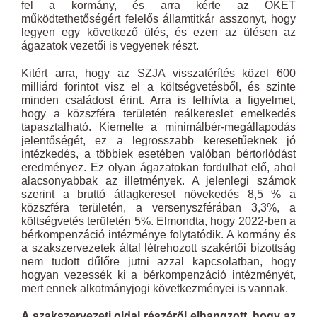
fel a kormány, és arra kérte az OKÉT
működtethetőségért felelős államtitkár asszonyt, hogy
legyen egy következő ülés, és ezen az ülésen az
ágazatok vezetői is vegyenek részt.
Kitért arra, hogy az SZJA visszatérítés közel 600
milliárd forintot visz el a költségvetésből, és szinte
minden családost érint. Arra is felhívta a figyelmet,
hogy a közszféra területén reálkereslet emelkedés
tapasztalható. Kiemelte a minimálbér-megállapodás
jelentőségét, ez a legrosszabb keresetűeknek jó
intézkedés, a többiek esetében valóban bértorlódást
eredményez. Ez olyan ágazatokan fordulhat elő, ahol
alacsonyabbak az illetmények. A jelenlegi számok
szerint a bruttó átlagkereset növekedés 8,5 % a
közszféra területén, a versenyszférában 3,3%, a
költségvetés területén 5%. Elmondta, hogy 2022-ben a
bérkompenzáció intézménye folytatódik. A kormány és
a szakszervezetek által létrehozott szakértői bizottság
nem tudott dűlőre jutni azzal kapcsolatban, hogy
hogyan vezessék ki a bérkompenzáció intézményét,
mert ennek alkotmányjogi következményei is vannak.
A szakszervezeti oldal részéről elhangzott, hogy az