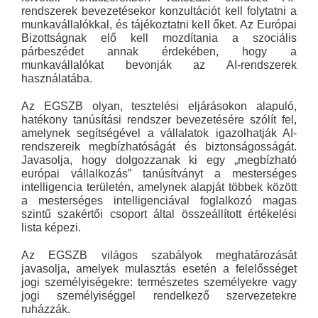
rendszerek bevezetésekor konzultációt kell folytatni a
munkavállalókkal, és tájékoztatni kell őket. Az Európai
Bizottságnak elő kell mozdítania a szociális
párbeszédet annak érdekében, hogy a
munkavállalókat bevonják az AI-rendszerek
használatába.
Az EGSZB olyan, tesztelési eljárásokon alapuló,
hatékony tanúsítási rendszer bevezetésére szólít fel,
amelynek segítségével a vállalatok igazolhatják AI-
rendszereik megbízhatóságát és biztonságosságát.
Javasolja, hogy dolgozzanak ki egy „megbízható
európai vállalkozás” tanúsítványt a mesterséges
intelligencia területén, amelynek alapját többek között
a mesterséges intelligenciával foglalkozó magas
szintű szakértői csoport által összeállított értékelési
lista képezi.
Az EGSZB világos szabályok meghatározását
javasolja, amelyek mulasztás esetén a felelősséget
jogi személyiségekre: természetes személyekre vagy
jogi személyiséggel rendelkező szervezetekre
ruházzák.