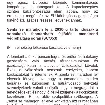
egy egész Európára kiterjedő kommunikációs
kampánnyal is támogatni kell. A kapacitásépítés
szintén kulcsfontosságú elem abban, hogy az
érdekeltek megértsék az EU körforgásos gazdaságra
történő átállását és részesei legyenek annak.
Senki se maradjon le a 2030-ig tartó időszakra
vonatkozó fenntartható fejlődési menetrend
végrehajtása során (SC/053)
(Finn elnökség felkérése készített vélemény)
A fenntartható, karbonsemleges és erőforrás-hatékony
gazdaságra való áttérés társadalmunkban és
gazdaságunkban is alapvető változásokat követel.
Ezek a változások nemcsak esélyeket, hanem
kockázatokat is jelentenek. A „senki se maradjon le”
elvének lényege az, hogy a társadalom minden
tagjának és különösen a hátrányosabb helyzetű
személyeknek valódi esélyük legyen megragadni a
lehetőségeket, és hogy jól felkészüljenek a kockázatok
kezelésére. Ehhez aktív szakpolitika szükséges. A
„senki se maradjon le” elve konkrétan azt is magában