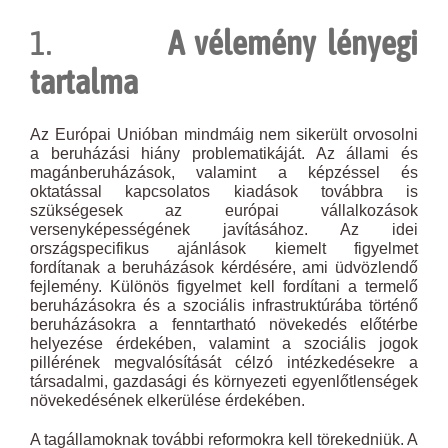
1.
A vélemény lényegi
tartalma
Az Európai Unióban mindmáig nem sikerült orvosolni
a beruházási hiány problematikáját. Az állami és
magánberuházások, valamint a képzéssel és
oktatással kapcsolatos kiadások továbbra is
szükségesek az európai vállalkozások
versenyképességének javításához. Az idei
országspecifikus ajánlások kiemelt figyelmet
fordítanak a beruházások kérdésére, ami üdvözlendő
fejlemény. Különös figyelmet kell fordítani a termelő
beruházásokra és a szociális infrastruktúrába történő
beruházásokra a fenntartható növekedés előtérbe
helyezése érdekében, valamint a szociális jogok
pillérének megvalósítását célzó intézkedésekre a
társadalmi, gazdasági és környezeti egyenlőtlenségek
növekedésének elkerülése érdekében.
A tagállamoknak további reformokra kell törekedniük. A