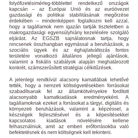
folyófizetésimérleg-többlettel rendelkező országok
kapcsán – az Európai Unió és az euróövezet
gazdasági és politikai stabilitásának megőrzése
érdekében – mindenképpen foglalkozni kell azzal,
hogy a tagállamok nem igazán tartják tiszteletben a
makrogazdasági egyensúlyhiány kezelésére szolgáló
eljárást. Az EGSZB sajnálatosnak tartja, hogy
nincsenek összhangban egymással a beruházások, a
szociális ügyek és az éghajlatváltozás fontos
területére vonatkozó általános jellegű ajánlások,
valamint a fiskális szabályok alapján meghatározott
konkrét, számszerűsített stratégiai célkitűzések.
A jelenlegi rendkívül alacsony kamatlábak lehetővé
tették, hogy a nemzeti költségvetésekben forrásokat
szabadítsanak fel az államkötvényekre fordított
alacsonyabb kamatkiadások eredményeként. A
tagállamoknak ezeket a forrásokat a tárgyi, digitális és
környezeti beruházások, valamint a képzéssel, a
készségek fejlesztésével és a képesítésekkel
kapcsolatos kiadások növelésére kellene
felhasználniuk, amit az emberi erőforrásokba való
befektetésnek és nem költségnek kell tekinteni.