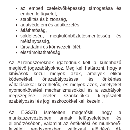
az emberi cselekvőképesség támogatása és
emberi felügyelet,
stabilitás és biztonság,
adatvédelem és adatkezelés,
átláthatóság,
sokféleség, megkülönböztetésmentesség és
méltányosság,
társadalmi és környezeti jólét,
elszámoltathatóság.
Az AI-rendszereknek igazodniuk kell a különböző
meglévő jogszabályokhoz. Meg kell határozni, hogy a
kihívások közül melyek azok, amelyek etikai
kódexekkel, önszabályozással és önkéntes
vállalásokkal kezelhetők, és melyek azok, amelyeket
nyomonkövetési mechanizmusokkal és a szabályok
megszegése esetén szankciókkal kiegészített
szabályozási és jogi eszközökkel kell kezelni.
Az EGSZB ismételten megerősíti, hogy a
munkaszervezésben, annak felügyeletében és
ellenőrzésében, valamint az értékelési és munkaerő-
felvételi rendszerekben változást előidéző AI-