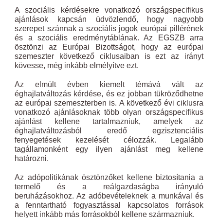
A szociális kérdésekre vonatkozó országspecifikus
ajánlások kapcsán üdvözlendő, hogy nagyobb
szerepet szánnak a szociális jogok európai pillérének
és a szociális eredménytáblának. Az EGSZB arra
ösztönzi az Európai Bizottságot, hogy az európai
szemeszter következő ciklusaiban is ezt az irányt
kövesse, még inkább elmélyítve ezt.
Az elmúlt évben kiemelt témává vált az
éghajlatváltozás kérdése, és ez jobban tükröződhetne
az európai szemeszterben is. A következő évi ciklusra
vonatkozó ajánlásoknak több olyan országspecifikus
ajánlást kellene tartalmazniuk, amelyek az
éghajlatváltozásból eredő egzisztenciális
fenyegetések kezelését célozzák. Legalább
tagállamonként egy ilyen ajánlást meg kellene
határozni.
Az adópolitikának ösztönzőket kellene biztosítania a
termelő és a reálgazdaságba irányuló
beruházásokhoz. Az adóbevételeknek a munkával és
a fenntartható fogyasztással kapcsolatos források
helyett inkább más forrásokból kellene származniuk.