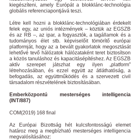
kiegészíteni, amely Európát a blokklánc-technológia
globális referenciapontjává teszi.
Létre kell hozni a blokklánc-technológiában érdekelt
felek egy, az uniós intézmények – köztük az EGSZB
és az RB –, az ipar, a fogyasztók, a tagállamok és a
tudományos élet stb. képviselőit tömörítő európai
platformját, hogy az a bevált gyakorlatok megosztását
lehetővé tevő hálózatok hálózataként teret biztosítson
a közös tanuláshoz és kapacitásépítéshez. Az EGSZB
aktív szerepet játszhat egy ilyen „platform”
létrehozásában, és ezzel együtt az átláthatóság, a
befogadás, az együttműködés és a szervezett civil
társadalom részvételének biztosításában.
Emberközpontú mesterséges intelligencia
(INT/887)
COM(2019) 168 final
Az Európai Bizottság hét kulcsfontosságú elemet
határoz meg a megbízható mesterséges intelligencia
megvalósításához: