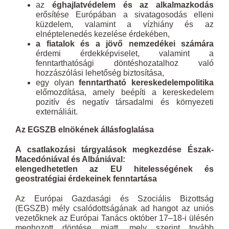
az
éghajlatvédelem és az alkalmazkodás
erősítése Európában a sivatagosodás elleni
küzdelem, valamint a vízhiány és az
elnéptelenedés kezelése érdekében,
a fiatalok és a jövő nemzedékei számára
érdemi érdekképviselet, valamint a
fenntarthatósági döntéshozatalhoz való
hozzászólási lehetőség biztosítása,
egy olyan
fenntartható kereskedelempolitika
előmozdítása, amely beépíti a kereskedelem
pozitív és negatív társadalmi és környezeti
externáliáit.
Az EGSZB elnökének állásfoglalása
A csatlakozási tárgyalások megkezdése Észak-
Macedóniával és Albániával:
elengedhetetlen az EU hitelességének és
geostratégiai érdekeinek fenntartása
Az Európai Gazdasági és Szociális Bizottság
(EGSZB) mély csalódottságának ad hangot az uniós
vezetőknek az Európai Tanács október 17–18-i ülésén
meghozott döntése miatt, mely szerint tovább