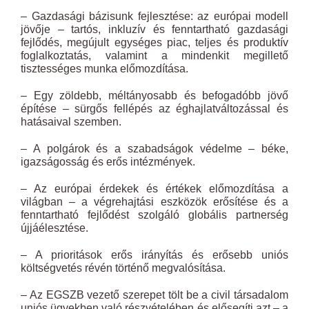
– Gazdasági bázisunk fejlesztése: az európai modell
jövője – tartós, inkluzív és fenntartható gazdasági
fejlődés, megújult egységes piac, teljes és produktív
foglalkoztatás, valamint a mindenkit megillető
tisztességes munka előmozdítása.
– Egy zöldebb, méltányosabb és befogadóbb jövő
építése – sürgős fellépés az éghajlatváltozással és
hatásaival szemben.
– A polgárok és a szabadságok védelme – béke,
igazságosság és erős intézmények.
– Az európai érdekek és értékek előmozdítása a
világban – a végrehajtási eszközök erősítése és a
fenntartható fejlődést szolgáló globális partnerség
újjáélesztése.
– A prioritások erős irányítás és erősebb uniós
költségvetés révén történő megvalósítása.
– Az EGSZB vezető szerepet tölt be a civil társadalom
uniós ügyekben való részvételében és elősegíti azt – a