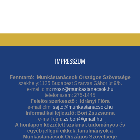
IMPRESSZUM
Fenntartó: Munkástanácsok Országos Szövetsége
székhely:1125 Budapest Szarvas Gábor út 9/b.
e-mail cím:
mosz@munkastanacsok.hu
telefonszám: 275-1445
Felelős szerkesztő : Idrányi Flóra
e-mail cím:
sajto@munkastanacsok.hu
Informatikai fejlesztő: Bori Zsuzsanna
e-mail cím:
zs.bori@gmail.hu
A honlapon közzétett szakmai, tudományos és
egyéb jellegű cikkek, tanulmányok a
Munkástanácsok Országos Szövetsége