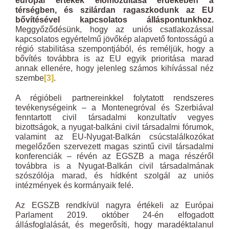
európai értékek előmozdítása érdekében a
térségben, és szilárdan ragaszkodunk az EU
bővítésével kapcsolatos álláspontunkhoz.
Meggyőződésünk, hogy az uniós csatlakozással
kapcsolatos egyértelmű jövőkép alapvető fontosságú a
régió stabilitása szempontjából, és reméljük, hogy a
bővítés továbbra is az EU egyik prioritása marad
annak ellenére, hogy jelenleg számos kihívással néz
szembe
[3]
.
A régióbeli partnereinkkel folytatott rendszeres
tevékenységeink – a Montenegróval és Szerbiával
fenntartott civil társadalmi konzultatív vegyes
bizottságok, a nyugat-balkáni civil társadalmi fórumok,
valamint az EU-Nyugat-Balkán csúcstalálkozókat
megelőzően szervezett magas szintű civil társadalmi
konferenciák – révén az EGSZB a maga részéről
továbbra is a Nyugat-Balkán civil társadalmának
szószólója marad, és hídként szolgál az uniós
intézmények és kormányaik felé.
Az EGSZB rendkívül nagyra értékeli az Európai
Parlament 2019. október 24-én elfogadott
állásfoglalását, és megerősíti, hogy maradéktalanul