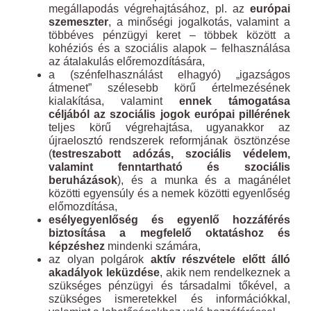
megállapodás végrehajtásához, pl. az
európai
szemeszter
, a minőségi jogalkotás, valamint a
többéves pénzügyi keret – többek között a
kohéziós és a szociális alapok – felhasználása
az átalakulás előremozdítására,
a (szénfelhasználást elhagyó) „igazságos
átmenet” szélesebb körű értelmezésének
kialakítása, valamint
ennek támogatása
céljából az szociális jogok európai pillérének
teljes körű végrehajtása, ugyanakkor az
újraelosztó rendszerek reformjának ösztönzése
(
testreszabott adózás, szociális védelem,
valamint fenntartható és szociális
beruházások
), és a munka és a magánélet
közötti egyensúly és a nemek közötti egyenlőség
előmozdítása,
esélyegyenlőség és egyenlő hozzáférés
biztosítása a megfelelő oktatáshoz és
képzéshez
mindenki számára,
az olyan polgárok
aktív részvétele előtt álló
akadályok leküzdése
, akik nem rendelkeznek a
szükséges pénzügyi és társadalmi tőkével, a
szükséges ismeretekkel és információkkal,