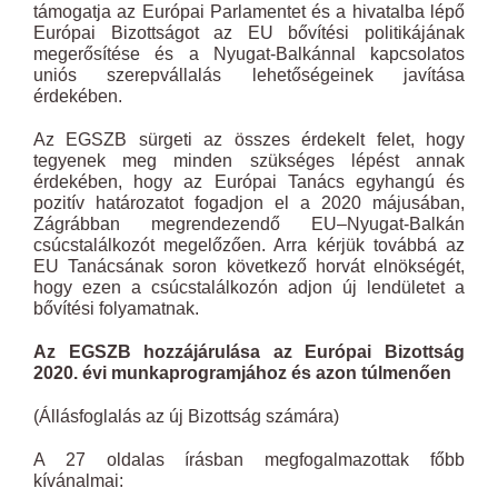
támogatja az Európai Parlamentet és a hivatalba lépő
Európai Bizottságot az EU bővítési politikájának
megerősítése és a Nyugat-Balkánnal kapcsolatos
uniós szerepvállalás lehetőségeinek javítása
érdekében.
Az EGSZB sürgeti az összes érdekelt felet, hogy
tegyenek meg minden szükséges lépést annak
érdekében, hogy az Európai Tanács egyhangú és
pozitív határozatot fogadjon el a 2020 májusában,
Zágrábban megrendezendő EU–Nyugat-Balkán
csúcstalálkozót megelőzően. Arra kérjük továbbá az
EU Tanácsának soron következő horvát elnökségét,
hogy ezen a csúcstalálkozón adjon új lendületet a
bővítési folyamatnak.
Az EGSZB hozzájárulása az Európai Bizottság
2020. évi munkaprogramjához és azon túlmenően
(Állásfoglalás az új Bizottság számára)
A 27 oldalas írásban megfogalmazottak főbb
kívánalmai: