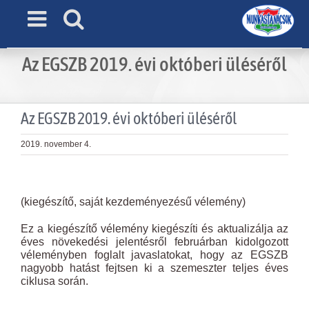
Skip
to
content
Az EGSZB 2019. évi októberi üléséről
Az EGSZB 2019. évi októberi üléséről
2019. november 4.
View
Larger
(kiegészítő, saját kezdeményezésű vélemény)
Image
Ez a kiegészítő vélemény kiegészíti és aktualizálja az
éves növekedési jelentésről februárban kidolgozott
véleményben foglalt javaslatokat, hogy az EGSZB
nagyobb hatást fejtsen ki a szemeszter teljes éves
ciklusa során.