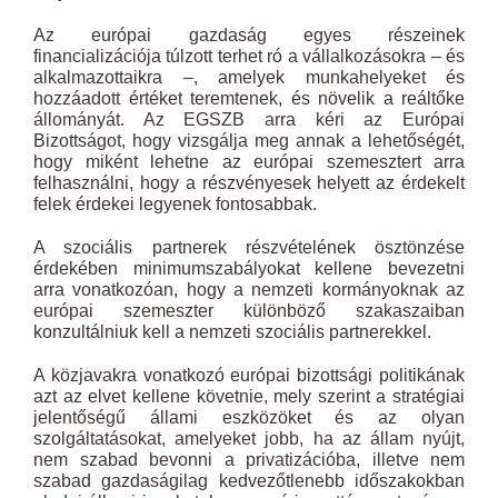
Az európai gazdaság egyes részeinek
financializációja túlzott terhet ró a vállalkozásokra – és
alkalmazottaikra –, amelyek munkahelyeket és
hozzáadott értéket teremtenek, és növelik a reáltőke
állományát. Az EGSZB arra kéri az Európai
Bizottságot, hogy vizsgálja meg annak a lehetőségét,
hogy miként lehetne az európai szemesztert arra
felhasználni, hogy a részvényesek helyett az érdekelt
felek érdekei legyenek fontosabbak.
A szociális partnerek részvételének ösztönzése
érdekében minimumszabályokat kellene bevezetni
arra vonatkozóan, hogy a nemzeti kormányoknak az
európai szemeszter különböző szakaszaiban
konzultálniuk kell a nemzeti szociális partnerekkel.
A közjavakra vonatkozó európai bizottsági politikának
azt az elvet kellene követnie, mely szerint a stratégiai
jelentőségű állami eszközöket és az olyan
szolgáltatásokat, amelyeket jobb, ha az állam nyújt,
nem szabad bevonni a privatizációba, illetve nem
szabad gazdaságilag kedvezőtlenebb időszakokban