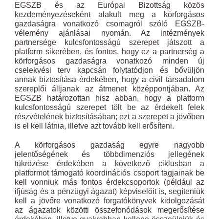
EGSZB és az Európai Bizottság közös
kezdeményezéseként alakult meg a körforgásos
gazdaságra vonatkozó csomagról szóló EGSZB-
vélemény ajánlásai nyomán. Az intézmények
partnersége kulcsfontosságú szerepet játszott a
platform sikerében, és fontos, hogy ez a partnerség a
körforgásos gazdaságra vonatkozó minden új
cselekvési terv kapcsán folytatódjon és bővüljön
annak biztosítása érdekében, hogy a civil társadalom
szereplői álljanak az átmenet középpontjában. Az
EGSZB határozottan hisz abban, hogy a platform
kulcsfontosságú szerepet tölt be az érdekelt felek
részvételének biztosításában; ezt a szerepet a jövőben
is el kell látnia, illetve azt tovább kell erősíteni.
A körforgásos gazdaság egyre nagyobb
jelentőségének és többdimenziós jellegének
tükrözése érdekében a következő ciklusban a
platformot támogató koordinációs csoport tagjainak be
kell vonniuk más fontos érdekcsoportok (például az
ifjúság és a pénzügyi ágazat) képviselőit is, segíteniük
kell a jövőre vonatkozó forgatókönyvek kidolgozását
az ágazatok közötti összefonódások megerősítése