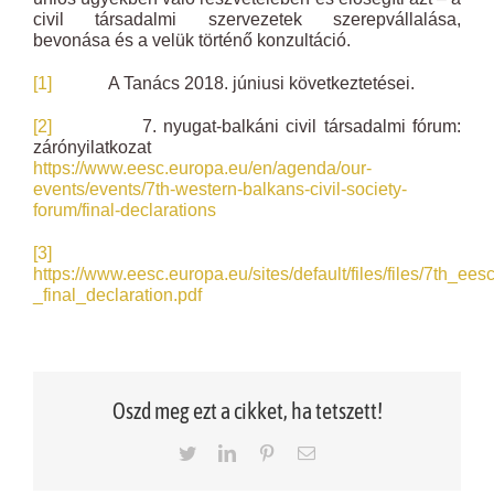
civil társadalmi szervezetek szerepvállalása,
bevonása és a velük történő konzultáció.
[1]
A Tanács 2018. júniusi következtetései.
[2]
7. nyugat-balkáni civil társadalmi fórum:
zárónyilatkozat
https://www.eesc.europa.eu/en/agenda/our-
events/events/7th-western-balkans-civil-society-
forum/final-declarations
[3]
https://www.eesc.europa.eu/sites/default/files/files/7th_e
_final_declaration.pdf
Oszd meg ezt a cikket, ha tetszett!
Twitter
LinkedIn
Pinterest
Email