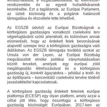
felhasználásba, a vízgazdálkodásba, az élelmiszer-
rendszerekbe és az egyedi hulladékáramok
kezelésébe. Ezt a tagállamok, az Európai Parlament,
az üzleti közösség és a polgárok határozott
támogatása és részvétele tette lehetővé.
Az EGSZB üdvözli az Európai Bizottságnak a
körforgásos gazdaságra vonatkozó cselekvési terv
végrehajtásáról szóló jelentését, és különösen annak
elismerését, hogy az érdekelt felek bevonásának
alapvető szerepe lesz a körforgásos gazdaságra való
átállásban. Az EGSZB támogatja továbbá azokat az
Ursula von der Leyen, az Európai Bizottság
megválasztott elnöke politikai iránymutatásaiban
közölt terveket, amelyek egy európai zöld
megállapodás létrehozásával és a körforgásos
gazdaság új, konkrét ágazatokra – például a textil- és
az építőiparra – koncentráló cselekvési tervére történő
javaslattétellel kapcsolatosak.
A körforgásos gazdaság érdekelt feleinek európai
platformja (ECESP) egy olyan platform, amely azzal a
céllal jött létre, hogy összefogja a körforgásos
gazdaság közösségét Európában. 2017-ben az