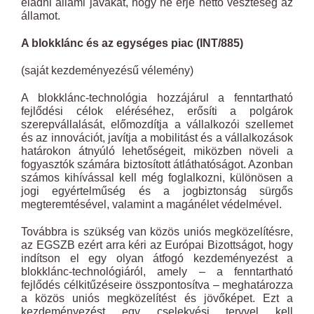
eladni állami javakat, hogy ne érje nettó veszteség az
államot.
A blokklánc és az egységes piac (INT/885)
(saját kezdeményezésű vélemény)
A blokklánc-technológia hozzájárul a fenntartható
fejlődési célok eléréséhez, erősíti a polgárok
szerepvállalását, előmozdítja a vállalkozói szellemet
és az innovációt, javítja a mobilitást és a vállalkozások
határokon átnyúló lehetőségeit, miközben növeli a
fogyasztók számára biztosított átláthatóságot. Azonban
számos kihívással kell még foglalkozni, különösen a
jogi egyértelműség és a jogbiztonság sürgős
megteremtésével, valamint a magánélet védelmével.
Továbbra is szükség van közös uniós megközelítésre,
az EGSZB ezért arra kéri az Európai Bizottságot, hogy
indítson el egy olyan átfogó kezdeményezést a
blokklánc-technológiáról, amely – a fenntartható
fejlődés célkitűzéseire összpontosítva – meghatározza
a közös uniós megközelítést és jövőképet. Ezt a
kezdeményezést egy cselekvési tervvel kell