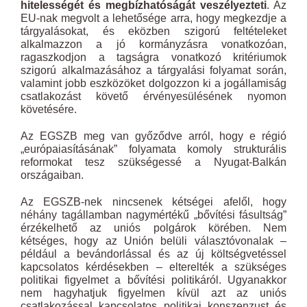
hitelességét és megbízhatóságát veszélyezteti
. Az
EU-nak megvolt a lehetősége arra, hogy megkezdje a
tárgyalásokat, és eközben szigorú feltételeket
alkalmazzon a jó kormányzásra vonatkozóan,
ragaszkodjon a tagságra vonatkozó kritériumok
szigorú alkalmazásához a tárgyalási folyamat során,
valamint jobb eszközöket dolgozzon ki a jogállamiság
csatlakozást követő érvényesülésének nyomon
követésére.
Az EGSZB meg van győződve arról, hogy e régió
„európaiasításának” folyamata komoly strukturális
reformokat tesz szükségessé a Nyugat-Balkán
országaiban.
Az EGSZB-nek nincsenek kétségei afelől, hogy
néhány tagállamban nagymértékű „bővítési fásultság”
érzékelhető az uniós polgárok körében. Nem
kétséges, hogy az Unión belüli választóvonalak –
például a bevándorlással és az új költségvetéssel
kapcsolatos kérdésekben – elterelték a szükséges
politikai figyelmet a bővítési politikáról. Ugyanakkor
nem hagyhatjuk figyelmen kívül azt az uniós
csatlakozással kapcsolatos politikai konszenzust és