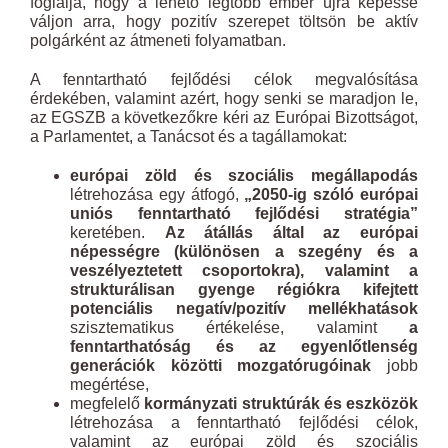
foglalja, hogy a lehető legtöbb ember újra képessé
váljon arra, hogy pozitív szerepet töltsön be aktív
polgárként az átmeneti folyamatban.
A fenntartható fejlődési célok megvalósítása
érdekében, valamint azért, hogy senki se maradjon le,
az EGSZB a következőkre kéri az Európai Bizottságot,
a Parlamentet, a Tanácsot és a tagállamokat:
európai zöld és szociális megállapodás
létrehozása egy átfogó,
„2050-ig szóló európai
uniós fenntartható fejlődési stratégia”
keretében.
Az átállás által az európai
népességre (különösen a szegény és a
veszélyeztetett csoportokra), valamint a
strukturálisan gyenge régiókra kifejtett
potenciális negatív/pozitív mellékhatások
szisztematikus értékelése, valamint
a
fenntarthatóság és az egyenlőtlenség
generációk közötti mozgatórugóinak
jobb
megértése,
megfelelő
kormányzati struktúrák és eszközök
létrehozása a fenntartható fejlődési célok,
valamint az európai zöld és szociális