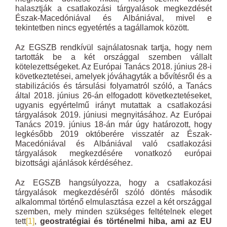
halasztják a csatlakozási tárgyalások megkezdését
Észak-Macedóniával és Albániával, mivel e
tekintetben nincs egyetértés a tagállamok között.
Az EGSZB rendkívül sajnálatosnak tartja, hogy nem
tartották be a két országgal szemben vállalt
kötelezettségeket. Az Európai Tanács 2018. június 28-i
következtetései, amelyek jóváhagyták a bővítésről és a
stabilizációs és társulási folyamatról szóló, a Tanács
által 2018. június 26-án elfogadott következtetéseket,
ugyanis egyértelmű irányt mutattak a csatlakozási
tárgyalások 2019. júniusi megnyitásához. Az Európai
Tanács 2019. június 18-án már úgy határozott, hogy
legkésőbb 2019 októberére visszatér az Észak-
Macedóniával és Albániával való csatlakozási
tárgyalások megkezdésére vonatkozó európai
bizottsági ajánlások kérdéséhez.
Az EGSZB hangsúlyozza, hogy a csatlakozási
tárgyalások megkezdéséről szóló döntés második
alkalommal történő elmulasztása ezzel a két országgal
szemben, mely minden szükséges feltételnek eleget
tett
[1]
,
geostratégiai és történelmi hiba, ami az EU