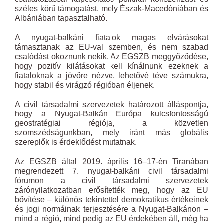
széles körű támogatást, mely Észak-Macedóniában és
Albániában tapasztalható.
A nyugat-balkáni fiatalok magas elvárásokat
támasztanak az EU-val szemben, és nem szabad
csalódást okoznunk nekik. Az EGSZB meggyőződése,
hogy pozitív kilátásokat kell kínálnunk ezeknek a
fiataloknak a jövőre nézve, lehetővé téve számukra,
hogy stabil és virágzó régióban éljenek.
A civil társadalmi szervezetek határozott álláspontja,
hogy a Nyugat-Balkán Európa kulcsfontosságú
geostratégiai régiója, a közvetlen
szomszédságunkban, mely iránt más globális
szereplők is érdeklődést mutatnak.
Az EGSZB által 2019. április 16–17-én Tiranában
megrendezett 7. nyugat-balkáni civil társadalmi
fórumon a civil társadalmi szervezetek
zárónyilatkozatban erősítették meg, hogy az EU
bővítése – különös tekintettel demokratikus értékeinek
és jogi normáinak terjesztésére a Nyugat-Balkánon –
mind a régió, mind pedig az EU érdekében áll, még ha