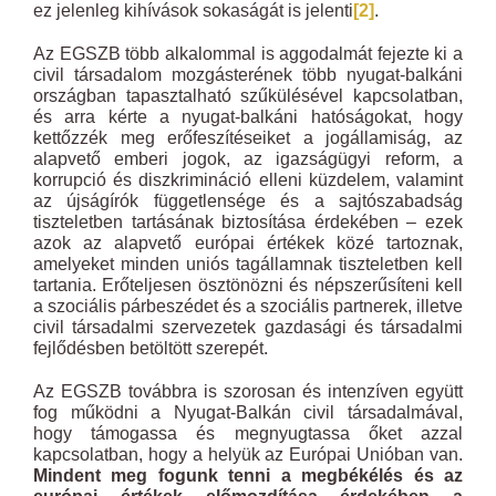
ez jelenleg kihívások sokaságát is jelenti
[2]
.
Az EGSZB több alkalommal is aggodalmát fejezte ki a
civil társadalom mozgásterének több nyugat-balkáni
országban tapasztalható szűkülésével kapcsolatban,
és arra kérte a nyugat-balkáni hatóságokat, hogy
kettőzzék meg erőfeszítéseiket a jogállamiság, az
alapvető emberi jogok, az igazságügyi reform, a
korrupció és diszkrimináció elleni küzdelem, valamint
az újságírók függetlensége és a sajtószabadság
tiszteletben tartásának biztosítása érdekében – ezek
azok az alapvető európai értékek közé tartoznak,
amelyeket minden uniós tagállamnak tiszteletben kell
tartania. Erőteljesen ösztönözni és népszerűsíteni kell
a szociális párbeszédet és a szociális partnerek, illetve
civil társadalmi szervezetek gazdasági és társadalmi
fejlődésben betöltött szerepét.
Az EGSZB továbbra is szorosan és intenzíven együtt
fog működni a Nyugat-Balkán civil társadalmával,
hogy támogassa és megnyugtassa őket azzal
kapcsolatban, hogy a helyük az Európai Unióban van.
Mindent meg fogunk tenni a megbékélés és az