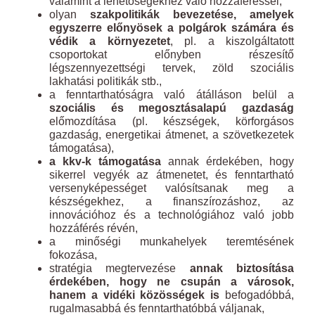
valamint a lehetőségekhez való hozzáféréssel,
olyan
szakpolitikák bevezetése, amelyek
egyszerre előnyösek a polgárok számára és
védik a környezetet
, pl. a kiszolgáltatott
csoportokat előnyben részesítő
légszennyezettségi tervek, zöld szociális
lakhatási politikák stb.,
a fenntarthatóságra való átálláson belül a
szociális és megosztásalapú gazdaság
előmozdítása (pl. készségek, körforgásos
gazdaság, energetikai átmenet, a szövetkezetek
támogatása),
a kkv-k támogatása
annak érdekében, hogy
sikerrel vegyék az átmenetet, és fenntartható
versenyképességet valósítsanak meg a
készségekhez, a finanszírozáshoz, az
innovációhoz és a technológiához való jobb
hozzáférés révén,
a minőségi munkahelyek teremtésének
fokozása,
stratégia megtervezése
annak biztosítása
érdekében, hogy ne csupán a városok,
hanem a vidéki közösségek is
befogadóbbá,
rugalmasabbá és fenntarthatóbbá váljanak,