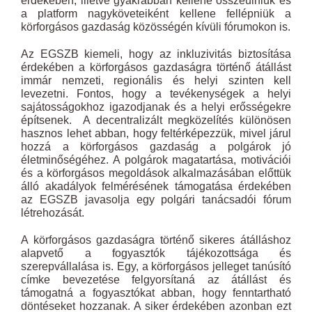
érdekében, illetve gyakrabban kellene összeülniük és
a platform nagyköveteiként kellene fellépniük a
körforgásos gazdaság közösségén kívüli fórumokon is.
Az EGSZB kiemeli, hogy az inkluzivitás biztosítása
érdekében a körforgásos gazdaságra történő átállást
immár nemzeti, regionális és helyi szinten kell
levezetni. Fontos, hogy a tevékenységek a helyi
sajátosságokhoz igazodjanak és a helyi erősségekre
építsenek. A decentralizált megközelítés különösen
hasznos lehet abban, hogy feltérképezzük, mivel járul
hozzá a körforgásos gazdaság a polgárok jó
életminőségéhez. A polgárok magatartása, motivációi
és a körforgásos megoldások alkalmazásában előttük
álló akadályok felmérésének támogatása érdekében
az EGSZB javasolja egy polgári tanácsadói fórum
létrehozását.
A körforgásos gazdaságra történő sikeres átálláshoz
alapvető a fogyasztók tájékozottsága és
szerepvállalása is. Egy, a körforgásos jelleget tanúsító
címke bevezetése felgyorsítaná az átállást és
támogatná a fogyasztókat abban, hogy fenntartható
döntéseket hozzanak. A siker érdekében azonban ezt