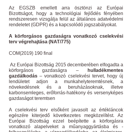
Az EGSZB emellett arra ösztönzi az Európai
Bizottságot, hogy a technológiai fejlődés fényében
rendszeresen vizsgálja felül az általános adatvédelmi
rendeletet (GDPR) és a kapcsolódó jogszabályokat.
A körforgásos gazdaságra vonatkozó cselekvési
terv végrehajtása (NAT/775)
COM(2019) 190 final
Az Európai Bizottság 2015 decemberében elfogadta a
körforgásos gazdaságra –
hulladékmentes
gazdálkodás
– vonatkozó cselekvési tervet, hogy új
lendületet adjon a munkahelyteremtésnek, a
növekedésnek és a beruházásoknak, illetve
karbonsemleges, erőforrás-hatékony és versenyképes
gazdaságot teremtsen
A cselekvési terv elsőként javasolt az értékláncok
egészére kiterjedő következetes megközelítést. Az
Európai Bizottság ezzel beépítette a körforgásra
vonatkozó alapelveket a műanyaggyártásba és -