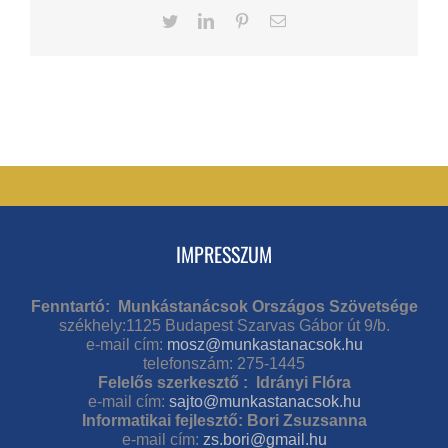
Twitter
LinkedIn
Pinterest
Email
IMPRESSZUM
Fenntartó: Munkástanácsok Országos Szövetsége
székhely:1125 Budapest Szarvas Gábor út 9/b.
e-mail cím:
mosz@munkastanacsok.hu
telefonszám: 275-1445
Felelős szerkesztő : Idrányi Flóra
e-mail cím:
sajto@munkastanacsok.hu
Informatikai fejlesztő: Bori Zsuzsanna
e-mail cím:
zs.bori@gmail.hu