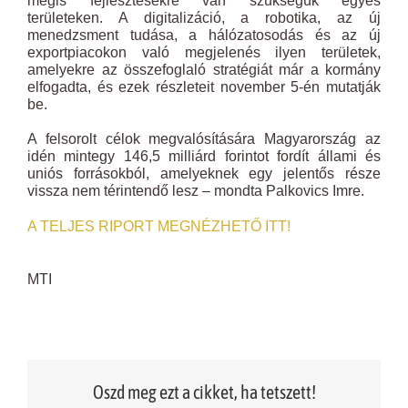
mégis fejlesztésekre van szükségük egyes
területeken. A digitalizáció, a robotika, az új
menedzsment tudása, a hálózatosodás és az új
exportpiacokon való megjelenés ilyen területek,
amelyekre az összefoglaló stratégiát már a kormány
elfogadta, és ezek részleteit november 5-én mutatják
be.
A felsorolt célok megvalósítására Magyarország az
idén mintegy 146,5 milliárd forintot fordít állami és
uniós forrásokból, amelyeknek egy jelentős része
vissza nem térintendő lesz – mondta Palkovics Imre.
A TELJES RIPORT MEGNÉZHETŐ ITT!
MTI
Oszd meg ezt a cikket, ha tetszett!