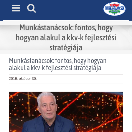
Skip
to
content
Munkástanácsok: fontos, hogy
hogyan alakul a kkv-k fejlesztési
stratégiája
Munkástanácsok: fontos, hogy hogyan
alakul a kkv-k fejlesztési stratégiája
2019. október 30.
View
Larger
Image