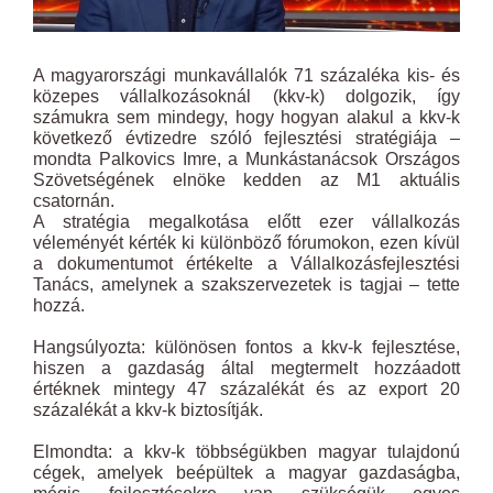
A magyarországi munkavállalók 71 százaléka kis- és
közepes vállalkozásoknál (kkv-k) dolgozik, így
számukra sem mindegy, hogy hogyan alakul a kkv-k
következő évtizedre szóló fejlesztési stratégiája –
mondta Palkovics Imre, a Munkástanácsok Országos
Szövetségének elnöke kedden az M1 aktuális
csatornán.
A stratégia megalkotása előtt ezer vállalkozás
véleményét kérték ki különböző fórumokon, ezen kívül
a dokumentumot értékelte a Vállalkozásfejlesztési
Tanács, amelynek a szakszervezetek is tagjai – tette
hozzá.
Hangsúlyozta: különösen fontos a kkv-k fejlesztése,
hiszen a gazdaság által megtermelt hozzáadott
értéknek mintegy 47 százalékát és az export 20
százalékát a kkv-k biztosítják.
Elmondta: a kkv-k többségükben magyar tulajdonú
cégek, amelyek beépültek a magyar gazdaságba,