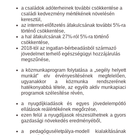
a családok adóterheinek további csökkentése a
családi kedvezmény mértékének növelésén
keresztül,
az internet-előfizetés áfakulcsának további 5%-ra
történő csökkentése,
a hal áfakulcsának 27%-ról 5%-ra történő
csökkentése,
2018-tól az ingatlan-bérbeadásból származó
jövedelmet terhelő egészségügyi hozzájárulás
megszűnése,
a közmunkaprogram folytatása a „segély helyett
munkát” elv érvényesítésének megfelelően,
ugyanakkor a közmunka rendszerének
hatékonyabbá tétele, az egyéb aktív munkapiaci
programok szélesítése révén,
a nyugdíjkiadások és egyes jövedelempótló
ellátások reálértékének megőrzése,
ezen felül a nyugdíjasok részesülhetnek a gyors
gazdasági növekedés eredményéből,
a pedagóguséletpálya-modell kialakításának