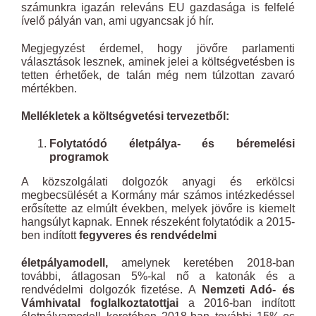
számunkra igazán releváns EU gazdasága is felfelé
ívelő pályán van, ami ugyancsak jó hír.
Megjegyzést érdemel, hogy jövőre parlamenti
választások lesznek, aminek jelei a költségvetésben is
tetten érhetőek, de talán még nem túlzottan zavaró
mértékben.
Mellékletek a költségvetési tervezetből:
Folytatódó életpálya- és béremelési
programok
A közszolgálati dolgozók anyagi és erkölcsi
megbecsülését a Kormány már számos intézkedéssel
erősítette az elmúlt években, melyek jövőre is kiemelt
hangsúlyt kapnak. Ennek részeként folytatódik a 2015-
ben indított
fegyveres és rendvédelmi
életpályamodell,
amelynek keretében 2018-ban
további, átlagosan 5%-kal nő a katonák és a
rendvédelmi dolgozók fizetése. A
Nemzeti Adó- és
Vámhivatal
foglalkoztatottjai
a 2016-ban indított