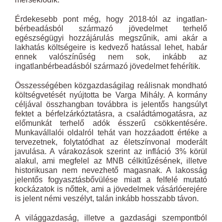
Érdekesebb pont még, hogy 2018-tól az ingatlan-
bérbeadásból származó jövedelmet terhelő
egészségügyi hozzájárulás megszűnik, ami akár a
lakhatás költségeire is kedvező hatással lehet, habár
ennek valószínűség nem sok, inkább az
ingatlanbérbeadásból származó jövedelmet fehérítik.
Összességében közgazdaságilag reálisnak mondható
költségvetését nyújtotta be Varga Mihály. A kormány
céljával összhangban továbbra is jelentős hangsúlyt
fektet a bérfelzárkóztatásra, a családtámogatásra, az
előmunkát terhelő adók ésszerű csökkentésére.
Munkavállalói oldalról tehát van hozzáadott értéke a
tervezetnek, folytatódhat az életszínvonal moderált
javulása. A várakozások szerint az infláció 3% körül
alakul, ami megfelel az MNB célkitűzésének, illetve
historikusan nem nevezhető magasnak. A lakosság
jelentős fogyasztásbővülése miatt a felfelé mutató
kockázatok is nőttek, ami a jövedelmek vásárlóerejére
is jelent némi veszélyt, talán inkább hosszabb távon.
A világgazdaság, illetve a gazdasági szempontból