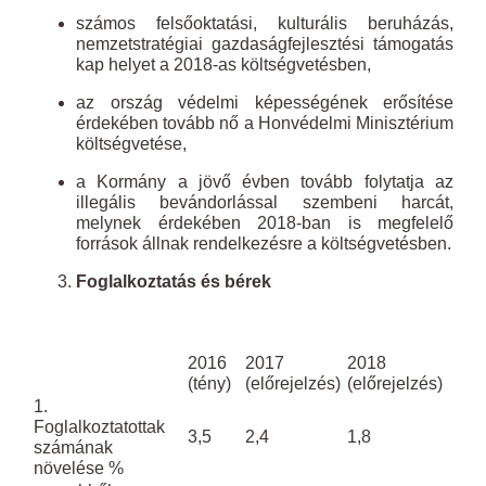
számos felsőoktatási, kulturális beruházás,
nemzetstratégiai gazdaságfejlesztési támogatás
kap helyet a 2018-as költségvetésben,
az ország védelmi képességének erősítése
érdekében tovább nő a Honvédelmi Minisztérium
költségvetése,
a Kormány a jövő évben tovább folytatja az
illegális bevándorlással szembeni harcát,
melynek érdekében 2018-ban is megfelelő
források állnak rendelkezésre a költségvetésben.
Foglalkoztatás és bérek
2016
2017
2018
(tény)
(előrejelzés)
(előrejelzés)
1.
Foglalkoztatottak
3,5
2,4
1,8
számának
növelése %