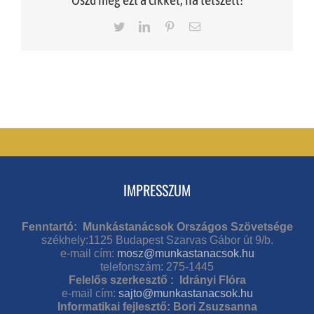
Twitter
LinkedIn
Pinterest
Email
IMPRESSZUM
Fenntartó: Munkástanácsok Országos Szövetsége
székhely:1125 Budapest Szarvas Gábor út 9/b.
e-mail cím:
mosz@munkastanacsok.hu
telefonszám: 275-1445
Felelős szerkesztő : Idrányi Flóra
e-mail cím:
sajto@munkastanacsok.hu
Informatikai fejlesztő: Bori Zsuzsanna