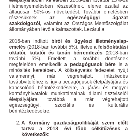
életpályamodell keretében 2018-ban további 15%-os
illetményemelésben részesülnek, elérve ezáltal az
átlagosan 50%-os növekedést. További emelésben
részesüknek
az egészségügyi ágazat
szakdolgozói,
valamint az Országos Mentőszolgálat
állományában lévő alkalmazottak. Lezárul a
2016-ban indított
bírói és ügyészi illetményalap-
emelés
(2018-ban további 5%), illetve
a felsőoktatási
oktatói, kutatói és tanári bérrendezés
(2018-ban
további 5%). Emellett, a korábbi döntésnek
megfelelően emelkedik
a pedagógusok bére
is a
minősítés keretében. A költségvetés fedezetet nyújt
valamennyi, már végrehajtott intézkedés
továbbviteléhez is, így a pedagógusok életpályájára és
kapcsolódó bérintézkedéseire, a járási és megyei
kormányhivatalok munkatársainak állami tisztviselői
életpályájára, továbbá a már végrehajtott
egészségügyi, szociális és kulturális
bérintézkedésekre.
A Kormány gazdaságpolitikáját szem előtt
tartva a 2018. évi főbb célkitűzések a
következők: