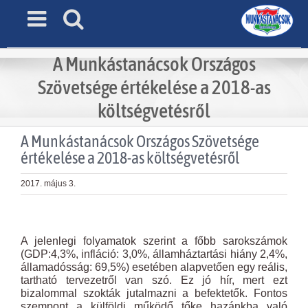
Skip
to
content
A Munkástanácsok Országos
Szövetsége értékelése a 2018-as
költségvetésről
A Munkástanácsok Országos Szövetsége
értékelése a 2018-as költségvetésről
2017. május 3.
View
Larger
A jelenlegi folyamatok szerint a főbb sarokszámok
Image
(GDP:4,3%, infláció: 3,0%, államháztartási hiány 2,4%,
államadósság: 69,5%) esetében alapvetően egy reális,
tartható tervezetről van szó. Ez jó hír, mert ezt
bizalommal szokták jutalmazni a befektetők. Fontos
szempont a külföldi működő tőke hazánkba való