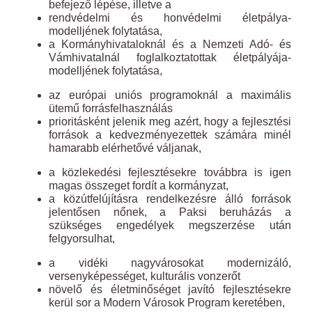
befejező lépése, illetve a
rendvédelmi és honvédelmi életpálya-
modelljének folytatása,
a Kormányhivataloknál és a Nemzeti Adó- és
Vámhivatalnál foglalkoztatottak életpályája-
modelljének folytatása,
az európai uniós programoknál a maximális
ütemű forrásfelhasználás
prioritásként jelenik meg azért, hogy a fejlesztési
források a kedvezményezettek számára minél
hamarabb elérhetővé váljanak,
a közlekedési fejlesztésekre továbbra is igen
magas összeget fordít a kormányzat,
a közútfelújításra rendelkezésre álló források
jelentősen nőnek, a Paksi beruházás a
szükséges engedélyek megszerzése után
felgyorsulhat,
a vidéki nagyvárosokat modernizáló,
versenyképességet, kulturális vonzerőt
növelő és életminőséget javító fejlesztésekre
kerül sor a Modern Városok Program keretében,