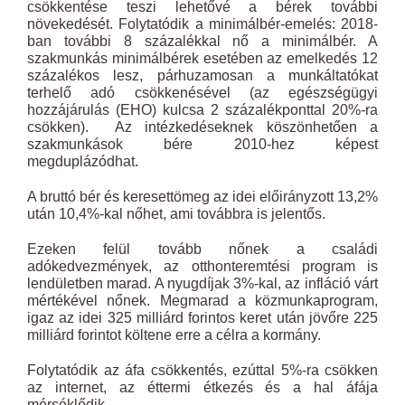
csökkentése teszi lehetővé a bérek további
növekedését. Folytatódik a minimálbér-emelés: 2018-
ban további 8 százalékkal nő a minimálbér. A
szakmunkás minimálbérek esetében az emelkedés 12
százalékos lesz, párhuzamosan a munkáltatókat
terhelő adó csökkenésével (az egészségügyi
hozzájárulás (EHO) kulcsa 2 százalékponttal 20%-ra
csökken). Az intézkedéseknek köszönhetően a
szakmunkások bére 2010-hez képest
megduplázódhat.
A bruttó bér és keresettömeg az idei előirányzott 13,2%
után 10,4%-kal nőhet, ami továbbra is jelentős.
Ezeken felül tovább nőnek a családi
adókedvezmények, az otthonteremtési program is
lendületben marad. A nyugdíjak 3%-kal, az infláció várt
mértékével nőnek. Megmarad a közmunkaprogram,
igaz az idei 325 milliárd forintos keret után jövőre 225
milliárd forintot költene erre a célra a kormány.
Folytatódik az áfa csökkentés, ezúttal 5%-ra csökken
az internet, az éttermi étkezés és a hal áfája
mérséklődik.