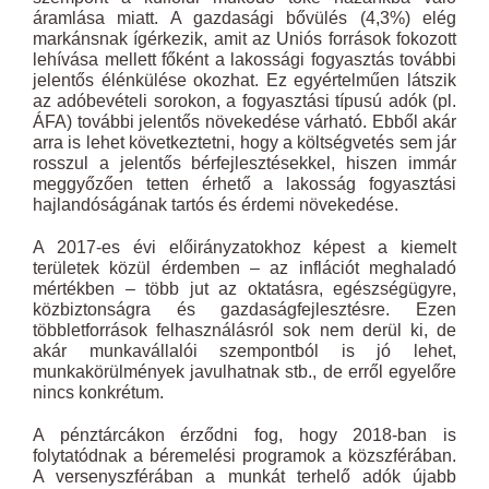
áramlása miatt. A gazdasági bővülés (4,3%) elég
markánsnak ígérkezik, amit az Uniós források fokozott
lehívása mellett főként a lakossági fogyasztás további
jelentős élénkülése okozhat. Ez egyértelműen látszik
az adóbevételi sorokon, a fogyasztási típusú adók (pl.
ÁFA) további jelentős növekedése várható. Ebből akár
arra is lehet következtetni, hogy a költségvetés sem jár
rosszul a jelentős bérfejlesztésekkel, hiszen immár
meggyőzően tetten érhető a lakosság fogyasztási
hajlandóságának tartós és érdemi növekedése.
A 2017-es évi előirányzatokhoz képest a kiemelt
területek közül érdemben – az inflációt meghaladó
mértékben – több jut az oktatásra, egészségügyre,
közbiztonságra és gazdaságfejlesztésre. Ezen
többletforrások felhasználásról sok nem derül ki, de
akár munkavállalói szempontból is jó lehet,
munkakörülmények javulhatnak stb., de erről egyelőre
nincs konkrétum.
A pénztárcákon érződni fog, hogy 2018-ban is
folytatódnak a béremelési programok a közszférában.
A versenyszférában a munkát terhelő adók újabb