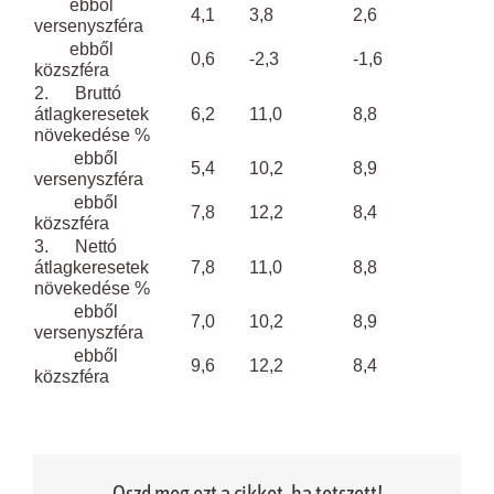
ebből
4,1
3,8
2,6
versenyszféra
ebből
0,6
-2,3
-1,6
közszféra
2. Bruttó
átlagkeresetek
6,2
11,0
8,8
növekedése %
ebből
5,4
10,2
8,9
versenyszféra
ebből
7,8
12,2
8,4
közszféra
3. Nettó
átlagkeresetek
7,8
11,0
8,8
növekedése %
ebből
7,0
10,2
8,9
versenyszféra
ebből
9,6
12,2
8,4
közszféra
Oszd meg ezt a cikket, ha tetszett!