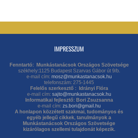
IMPRESSZUM
Fenntartó: Munkástanácsok Országos Szövetsége
székhely:1125 Budapest Szarvas Gábor út 9/b.
e-mail cím:
mosz@munkastanacsok.hu
telefonszám: 275-1445
Felelős szerkesztő : Idrányi Flóra
e-mail cím:
sajto@munkastanacsok.hu
Informatikai fejlesztő: Bori Zsuzsanna
e-mail cím:
zs.bori@gmail.hu
A honlapon közzétett szakmai, tudományos és
egyéb jellegű cikkek, tanulmányok a
Munkástanácsok Országos Szövetsége
kizárólagos szellemi tulajdonát képezik.