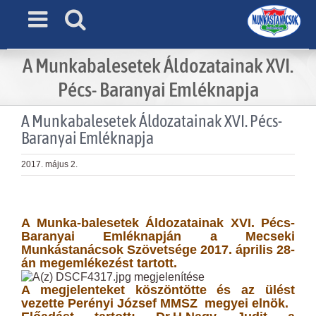
Skip
to
content
A Munkabalesetek Áldozatainak XVI.
Pécs- Baranyai Emléknapja
A Munkabalesetek Áldozatainak XVI. Pécs-
Baranyai Emléknapja
2017. május 2.
View
Larger
A Munka-balesetek Áldozatainak XVI. Pécs-
Image
Baranyai Emléknapján a Mecseki
Munkástanácsok Szövetsége 2017. április 28-
án megemlékezést tartott.
A megjelenteket köszöntötte és az ülést
vezette Perényi József MMSZ megyei elnök.