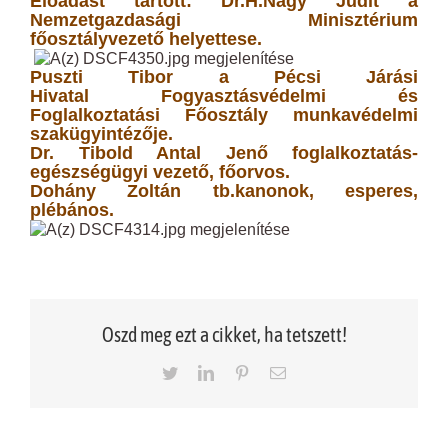
Előadást tartott: Dr.H.Nagy Judit a
Nemzetgazdasági Minisztérium
főosztályvezető helyettese.
Puszti Tibor a Pécsi Járási
Hivatal Fogyasztásvédelmi és
Foglalkoztatási Főosztály munkavédelmi
szakügyintézője.
Dr. Tibold Antal Jenő foglalkoztatás-
egészségügyi vezető, főorvos.
Dohány Zoltán tb.kanonok, esperes,
plébános.
Oszd meg ezt a cikket, ha tetszett!
Twitter
LinkedIn
Pinterest
Email