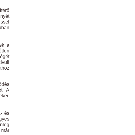
térő
ényét
éssel
bban
ek a
tlen
ségét
ívüli
ához
ződés
et. A
ekei,
a- és
egyes
nleg
r már