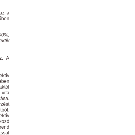
zaz a
őben
.
100%,
ektív
z. A
ektív
mében
aktól
 vita
tása.
yzést
tból,
ektív
tkozó
grend
ással