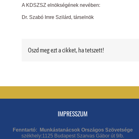
A KDSZSZ elnökségének nevében:
Dr. Szabó Imre Szilárd, társelnök
Oszd meg ezt a cikket, ha tetszett!
IMPRESSZUM
Fenntartó: Munkástanácsok Országos Szövetsége
székhely:1125 Budapest Szarvas Gábor út 9/b.