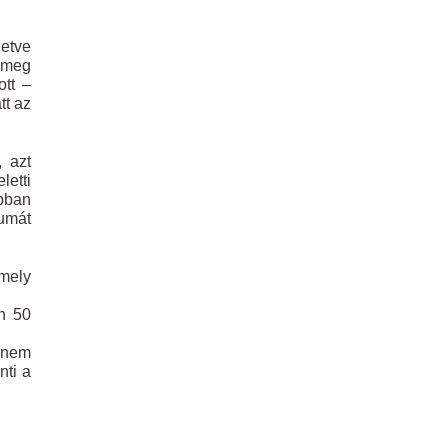
letve
n meg
ott –
tt az
, azt
letti
bban
mumát
mely
en 50
 nem
nti a