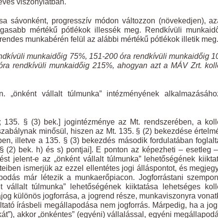
éves viszonylatban.
ása sávonként, progresszív módon változzon (növekedjen), a
gasabb mértékű pótlékok illessék meg. Rendkívüli munkaid
endes munkabérén felül az alábbi mértékű pótlékok illetik meg
endkívüli munkaidőig 75%, 151-200 óra rendkívüli munkaidőig 
ra rendkívüli munkaidőig 215%, ahogyan azt a MÁV Zrt. koll
. „önként vállalt túlmunka” intézményének alkalmazásáho
.; 135. § (3) bek.] jogintézménye az Mt. rendszerében, a koll
v szabálynak minősül, hiszen az Mt. 135. § (2) bekezdése értel
en, illetve a 135. § (3) bekezdés második fordulatában foglalt
§ (2) bek. h) és s) pontjai]. E ponton az képezheti – esetleg –
ést jelent-e az „önként vállalt túlmunka” lehetőségének kiikta
teiben ismerjük az ezzel ellentétes jogi álláspontot, és megjeg
apodás már létezik a munkaerőpiacon. Jogforrástani szempon
 vállalt túlmunka” lehetőségének kiiktatása lehetséges koll
ajog különös jogforrása, a jogrend része, munkaviszonyra vona
ltató írásbeli megállapodása nem jogforrás. Márpedig, ha a jo
unkát”), akkor „önkéntes” (egyéni) vállalással, egyéni megállapod