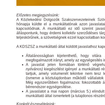
Előzetes megjegyzésünk:
A Közlekedési Dolgozók Szakszervezeteinek Szö
hónapja küldte el a munkáltatónak azon javaslata
kapcsolódnak. A munkáltató ez idő szerint javas
álláspontunk, hogy érdemi kollektív szerződéses tá
teljeskörűnek, a szövetségnek ezzel kapcsolatban k
A KDSZSZ a munkáltató által küldött javaslathoz kap
Általánosságban kijelenthető, hogy vitára
megfogalmazott irányt, amely az egységesítés i
A javaslat jelen formában történő végre
nyilvános)
kiegészítést igényel a munkáltató r
tartjuk, amely volumenét tekintve nem tesz 
(ismerve a köztulajdonban működő vállalatok
Még egyszerűbben fogalmazva: fokozottabb álla
bérrendszer egységesítése.
A javaslatot a mai napon (március 5.) elindult
munkáltató által ismertetett (a tulajdonos részér
Konkrét észrevételeink: