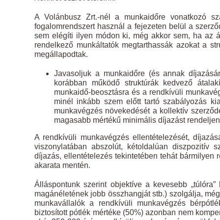
A Volánbusz Zrt.-nél a munkaidőre vonatkozó szab
fogalomrendszert használ a fejezeten belül a szerz
sem elégíti ilyen módon ki, még akkor sem, ha az át
rendelkező munkáltatók megtarthassák azokat a st
megállapodtak.
Javasoljuk a munkaidőre (és annak díjazásár
korábban működő struktúrák kedvező átalakí
munkaidő-beosztásra és a rendkívüli munkavégz
minél inkább szem előtt tartó szabályozás kia
munkavégzés növekedését a kollektív szerző
magasabb mértékű minimális díjazást rendeljen
A rendkívüli munkavégzés ellentételezését, díjazásá
viszonylatában abszolút, kétoldalúan diszpozitív 
díjazás, ellentételezés tekintetében tehát bármilyen 
akarata mentén.
Álláspontunk szerint objektíve a kevesebb „túlóra”
magánéletének jobb összhangját stb.) szolgálja, még 
munkavállalók a rendkívüli munkavégzés bérpótlé
biztosított pótlék mértéke (50%) azonban nem kompe