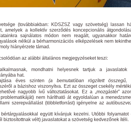
vetsége (továbbiakban: KDSZSZ vagy szövetség) lassan h
it, amelyek a kollektív szerződés koncepcionális átgondolá
latainkra sajnálatos módon nem reagált, ugyanakkor határo
rgyalások nélkül a bérharmonizációs elképzelések nem tekinth
omoly hiányérzete támad.
csolódóan az alábbi általános megjegyzéseket teszi:
 alkalmasnak, mondhatni helyesnek tartjuk a javaslatok á
rányába hat.
hajtása éves szinten
(a bemutatóban rögzített összegű,
észéről a bázishoz viszonyítva. Ezt az összeget csekély mérté
lehetővé nagyobb ívű változtatásokat. Ez a „mozgástér” az
 problematikáját) nem hárítható át egyoldalúan a menedzsme
mi szerepvállalást (többletforrást) igényelne az autóbuszve
 bértárgyalásokkal együtt kívánjuk kezelni. Utóbbi folyamatot
ől biztosítottnak vélt) javaslatokat a szövetség kedvezőnek ítéli.