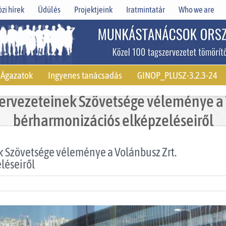
zi hírek
Üdülés
Projektjeink
Iratmintatár
Who we are
Ágazatok
Ingyenes tanácsadás
GINOP_PLUSZ-3.2.3-24
ervezeteinek Szövetsége véleménye a 
bérharmonizációs elképzeléseiről
 Szövetsége véleménye a Volánbusz Zrt.
léseiről