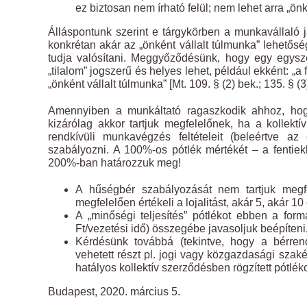
ez biztosan nem írható felül; nem lehet arra „önké
Álláspontunk szerint e tárgykörben a munkavállaló jav
konkrétan akár az „önként vállalt túlmunka” lehetősé
tudja valósítani. Meggyőződésünk, hogy egy egyszer
„tilalom” jogszerű és helyes lehet, például ekként: „a
„önként vállalt túlmunka” [Mt. 109. § (2) bek.; 135. § (3)
Amennyiben a munkáltató ragaszkodik ahhoz, hogy 
kizárólag akkor tartjuk megfelelőnek, ha a kollektí
rendkívüli munkavégzés feltételeit (beleértve a
szabályozni. A 100%-os pótlék mértékét – a fentie
200%-ban határozzuk meg!
A hűségbér szabályozását nem tartjuk megfel
megfelelően értékeli a lojalitást, akár 5, akár 1
A „minőségi teljesítés” pótlékot ebben a fo
Ft/vezetési idő) összegébe javasoljuk beépíteni
Kérdésünk továbbá (tekintve, hogy a bérren
vehetett részt pl. jogi vagy közgazdasági szaké
hatályos kollektív szerződésben rögzített pótlék
Budapest, 2020. március 5.