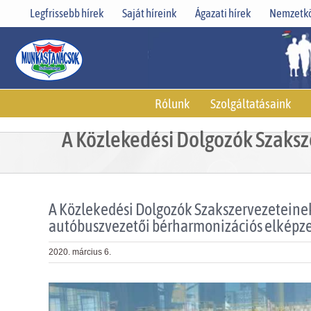
Skip
Legfrissebb hírek
Saját híreink
Ágazati hírek
Nemzetkö
to
content
Rólunk
Szolgáltatásaink
A Közlekedési Dolgozók Szaksz
A Közlekedési Dolgozók Szakszervezeteinek
autóbuszvezetői bérharmonizációs elképze
2020. március 6.
View
Larger