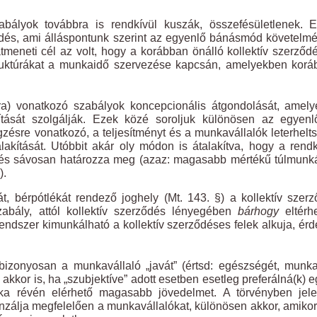
ályok továbbra is rendkívül kuszák, összefésületlenek. El
ődés, ami álláspontunk szerint az egyenlő bánásmód követelm
meneti cél az volt, hogy a korábban önálló kollektív szerződ
ruktúrákat a munkaidő szervezése kapcsán, amelyekben korá
a) vonatkozó szabályok koncepcionális átgondolását, amely
tását szolgálják. Ezek közé soroljuk különösen az egyenlő
ésre vonatkozó, a teljesítményt és a munkavállalók leterhelt
lakítását. Utóbbit akár oly módon is átalakítva, hogy a rendk
dés sávosan határozza meg (azaz: magasabb mértékű túlmunk
).
t, bérpótlékát rendező joghely (Mt. 143. §) a kollektív szer
szabály, attól kollektív szerződés lényegében
bárhogy
eltérh
rendszer kimunkálható a kollektív szerződéses felek alkuja, érd
 bizonyosan a munkavállaló „javát” (értsd: egészségét, munk
akkor is, ha „szubjektíve” adott esetben esetleg preferálná(k) 
ka révén elérhető magasabb jövedelmet. A törvényben jele
nzálja megfelelően a munkavállalókat, különösen akkor, amiko