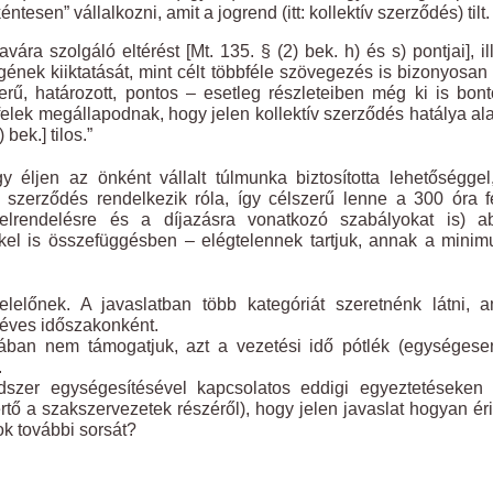
ntesen” vállalkozni, amit a jogrend (itt: kollektív szerződés) tilt.
ára szolgáló eltérést [Mt. 135. § (2) bek. h) és s) pontjai], il
gének kiiktatását, mint célt többféle szövegezés is bizonyosa
ű, határozott, pontos – esetleg részleteiben még ki is bont
 felek megállapodnak, hogy jelen kollektív szerződés hatálya ala
 bek.] tilos.”
éljen az önként vállalt túlmunka biztosította lehetőséggel
v szerződés rendelkezik róla, így célszerű lenne a 300 óra fe
z elrendelésre és a díjazásra vonatkozó szabályokat is) a
kkel is összefüggésben – elégtelennek tartjuk, annak a mini
előnek. A javaslatban több kategóriát szeretnénk látni, a
0 éves időszakonként.
rmában nem támogatjuk, azt a vezetési idő pótlék (egységes
.
dszer egységesítésével kapcsolatos eddigi egyeztetéseken
rtő a szakszervezetek részéről), hogy jelen javaslat hogyan éri
ok további sorsát?