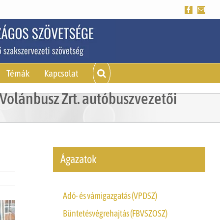
Facebook
Emai
Témák
Kapcsolat
Volánbusz Zrt. autóbuszvezetői
Ágazatok
Adó- és vámigazgatás (VPDSZ)
Büntetésvégrehajtás (FBVSZOSZ)