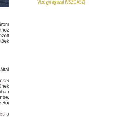
Vízügyi ágazat (VSZOÁSZ)
árom
sához
zott
etőek
ltal
 nem
kűnek
onban
ntre.
zetői
 és a