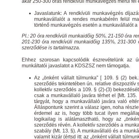
akár 250-300 órás rendkívüli munkavégzés merül fel 
Javaslatunk: A rendkívüli munkavégzés díjaz
munkavállalót a rendes munkabérén felül ma
történő munkavégzés esetén a munkavállalót a r
Pl.:
20 óra rendkívüli munkaidőig 50%, 21-150 óra r
201-230 óra rendkívüli munkaidőig 135%, 231-300 ó
szerződése is tartalmazza.
Ehhez szorosan kapcsolódik észrevételünk az ún
munkáltatói javaslatot a KDSZSZ nem támogatja.
Az „önként vállalt túlmunka” [ 109. § (2) bek
szerződés tekintetében ún. relatíve diszpozití
kollektív szerződés a 109. § (2)-(3) bekezdéséb
csak a munkavállaló javára térhet el [Mt. 135. 
tárgyát, hogy a munkavállaló javára való eltér
Álláspontunk szerint a válasz igen, noha részle
érdemel az is, hogy több tucat ilyen megáll
logikailag is alátámasztható, hogy az „önként
szerződés révén. A kollektív szerződés a munk
szabály (Mt. 13. §). A munkavállaló és a munká
valamit kizár (értsd itt: az „önként vállalt túlm