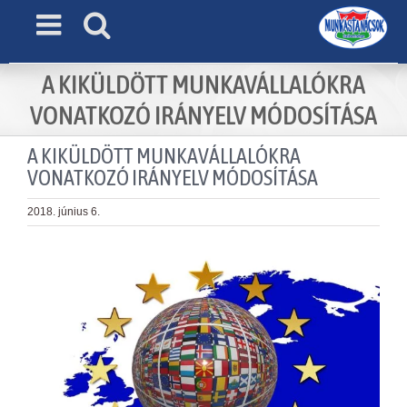
Skip
to
content
A KIKÜLDÖTT MUNKAVÁLLALÓKRA
VONATKOZÓ IRÁNYELV MÓDOSÍTÁSA
A KIKÜLDÖTT MUNKAVÁLLALÓKRA
VONATKOZÓ IRÁNYELV MÓDOSÍTÁSA
2018. június 6.
View
Larger
Image