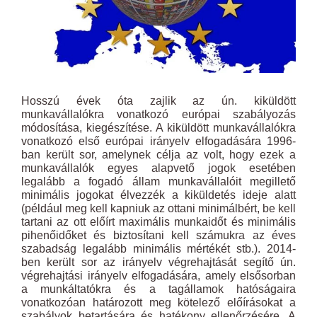
Hosszú évek óta zajlik az ún. kiküldött
munkavállalókra vonatkozó európai szabályozás
módosítása, kiegészítése. A kiküldött munkavállalókra
vonatkozó első európai irányelv elfogadására 1996-
ban került sor, amelynek célja az volt, hogy ezek a
munkavállalók egyes alapvető jogok esetében
legalább a fogadó állam munkavállalóit megillető
minimális jogokat élvezzék a kiküldetés ideje alatt
(például meg kell kapniuk az ottani minimálbért, be kell
tartani az ott előírt maximális munkaidőt és minimális
pihenőidőket és biztosítani kell számukra az éves
szabadság legalább minimális mértékét stb.). 2014-
ben került sor az irányelv végrehajtását segítő ún.
végrehajtási irányelv elfogadására, amely elsősorban
a munkáltatókra és a tagállamok hatóságaira
vonatkozóan határozott meg kötelező előírásokat a
szabályok betartására és hatékony ellenőrzésére. A