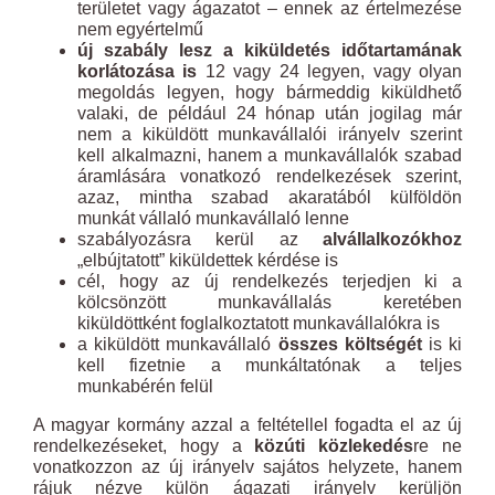
területet vagy ágazatot – ennek az értelmezése
nem egyértelmű
új szabály lesz a kiküldetés időtartamának
korlátozása is
12 vagy 24 legyen, vagy olyan
megoldás legyen, hogy bármeddig kiküldhető
valaki, de például 24 hónap után jogilag már
nem a kiküldött munkavállalói irányelv szerint
kell alkalmazni, hanem a munkavállalók szabad
áramlására vonatkozó rendelkezések szerint,
azaz, mintha szabad akaratából külföldön
munkát vállaló munkavállaló lenne
szabályozásra kerül az
alvállalkozókhoz
„elbújtatott” kiküldettek kérdése is
cél, hogy az új rendelkezés terjedjen ki a
kölcsönzött munkavállalás keretében
kiküldöttként foglalkoztatott munkavállalókra is
a kiküldött munkavállaló
összes költségét
is ki
kell fizetnie a munkáltatónak a teljes
munkabérén felül
A magyar kormány azzal a feltétellel fogadta el az új
rendelkezéseket, hogy a
közúti közlekedés
re ne
vonatkozzon az új irányelv sajátos helyzete, hanem
rájuk nézve külön ágazati irányelv kerüljön