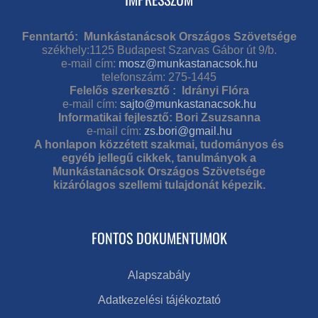
Fenntartó: Munkástanácsok Országos Szövetsége
székhely:1125 Budapest Szarvas Gábor út 9/b.
e-mail cím:
mosz@munkastanacsok.hu
telefonszám: 275-1445
Felelős szerkesztő : Idrányi Flóra
e-mail cím:
sajto@munkastanacsok.hu
Informatikai fejlesztő: Bori Zsuzsanna
e-mail cím:
zs.bori@gmail.hu
A honlapon közzétett szakmai, tudományos és
egyéb jellegű cikkek, tanulmányok a
Munkástanácsok Országos Szövetsége
kizárólagos szellemi tulajdonát képezik.
FONTOS DOKUMENTUMOK
Alapszabály
Adatkezelési tájékoztató