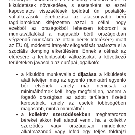
kiküldetések növekedése, s esetenként az ezzel
kapcsolatos visszaélések (például ún. postafiók-
vállalkozások létrehozása az alacsonyabb bérű
tagállamokban kifejezetten azzal a céllal, hogy
ezekből az országokból lehessen toborozni a
munkavállalókat a magasabb bérű országokban
végzendő munkákra az ottani bérek letörésére) miatt
az EU új, módosító irányelv elfogadását határozta el a
szociális dömping elkerülésére. Ennek a célnak az
elérésére a legfontosabb változásokat a következő
területeken javasolja az európai jogalkotó:
a kiküldött munkavállaló
díjazása
a kiküldetés
alatt feleljen meg az egyenlő munkáért egyenlő
bér elvének, amely már nemcsak a
minimálbérnek kell, hogy megfeleljen, hanem a
fogadó országban az adott területen fizetett
keresetnek, amely az esetek többségében
magasabb, mint a minimálbér
a
kollektív szerződésekben
meghatározott
béreket akkor kell alapul venni, ha a kollektív
szerződés vagy országosan mindenkire
alkalmazandó vagy lefed egy teljes földrajzi