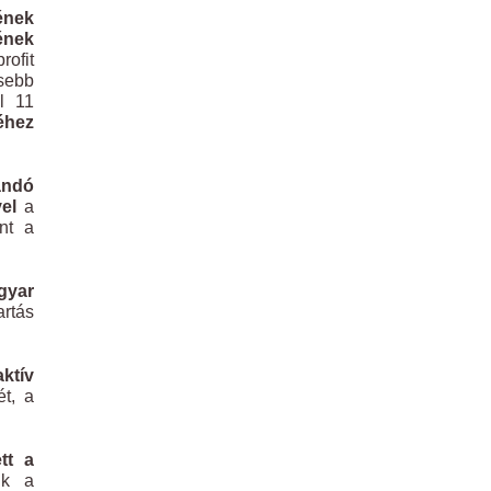
ének
ének
rofit
isebb
l 11
éhez
andó
el
a
int a
gyar
artás
aktív
t, a
tt a
nk a