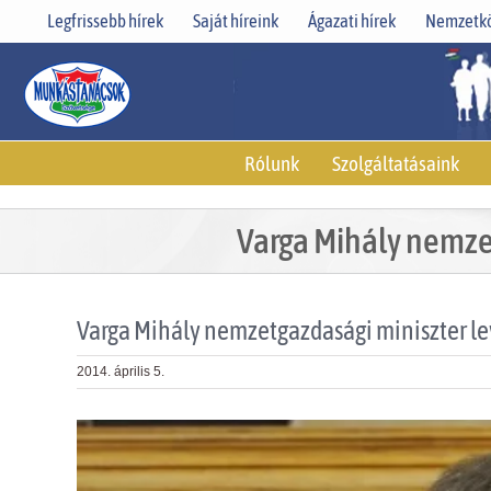
Skip
Legfrissebb hírek
Saját híreink
Ágazati hírek
Nemzetkö
to
content
Rólunk
Szolgáltatásaink
Varga Mihály nemze
Varga Mihály nemzetgazdasági miniszter l
2014. április 5.
View
Larger
Image