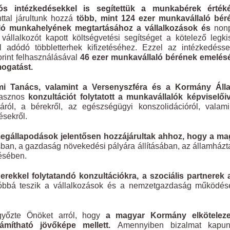
ós intézkedésekkel is segítettük a munkabérek érték
nttal járultunk hozzá
több, mint 124 ezer munkavállaló bér
aló munkahelyének megtartásához a vállalkozások és
nonp
állalkozót kapott költségvetési segítséget a kötelező legk
adódó többletterhek kifizetéséhez. Ezzel az intézkedésse
orint felhasználásával
46 ezer munkavállaló
bérének emelés
ogatást.
mi Tanács, valamint a Versenyszféra és a Kormány Áll
hasznos
konzultációt folytatott a munkavállalók képviselőiv
ikáról, a bérekről, az egészségügyi konszolidációról, valam
ésekről.
 megállapodások jelentősen hozzájárultak ahhoz, hogy a ma
sban, a gazdaság növekedési pályára állításában, az államházt
lésében.
rekkel folytatandó konzultációkra, a szociális partnerek 
óbbá teszik a vállalkozások és a nemzetgazdaság működésé
győzte Önöket arról, hogy
a magyar Kormány elköteleze
zámítható jövőképe mellett.
Amennyiben bizalmat kapu