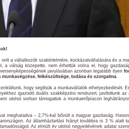
gok!
olt a vállalkozók szakértelmére, kockázatvállalására és a m
ül, a válság közepette, nem érhettük volna el, hogy gazdas
 versenyképességének javulásában azonban legalább ilyen
fo
es munkavégzése, felkészültsége, tudása és szorgalma
.
entráltunk, hogy segítsük a munkavállalók elhelyezkedését. 
yekhez igazodó duális szakképzési rendszert, javítottunk az 
s nem utolsó sorban támogattuk a munkaerőpiacon leghátrány
val meghaladva – 2,7%-kal bővült a magyar gazdaság. Hason
országon. Az államháztartási hiányt továbbra is 3 % alatt t
llamadósságot. Az elmúlt év utolsó negyedévének adatai szeri