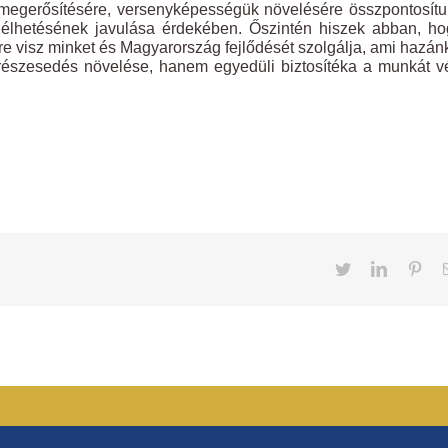
 megerősítésére, versenyképességük növelésére összpontosít
gélhetésének javulása érdekében. Őszintén hiszek abban, h
e visz minket és Magyarország fejlődését szolgálja, ami hazá
 részesedés növelése, hanem egyedüli biztosítéka a munkát 
Twitter
LinkedIn
Pint