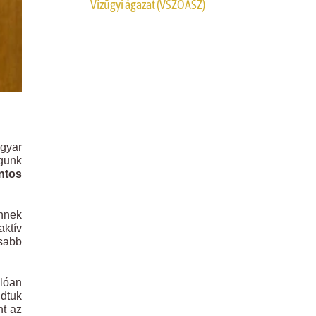
Vízügyi ágazat (VSZOÁSZ)
agyar
águnk
ntos
Ennek
aktív
osabb
lóan
udtuk
nt az