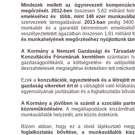
Mindezek mellett az úgynevezett kompenzáci
megőrzését. 2012-ben
összesen 5,62 milliárd fori
emeléséhez és
több, mint 146 ezer munkaváll
szervezetek támogatásával.
2013-ban
pedig 3400 v
munkabér és a garantált bérminimum emeléséből 
veszélyeztetetett ágazatban összesen 1,91 milliárd f
és munkahelyének megőrzéséhez nyújtottunk tám
A Kormány
a Nemzeti Gazdasági és Társadal
Konzultációs Fórumának keretében
számtalan 
gazdaságpolitikáról, a költségvetési- és adópolit
devizahitelesek megsegítése érdekében tett intézked
Ezek a
konzultációk, egyeztetések és a létrejött
gazdaság sikereket ért el
a válságból való kilábalá
egyensúlyának javításában és a foglalkoztatás bővü
A Kormány a jövőben is számít a szociális partne
közreműködésére.
A megállapodások kiszámíthat
munkavállalók helyzetét, ami közös érdekünk.
Bízom abban, hogy ez a rövid tájékoztató meg
foglalkoztatás bővítése, a munkavállalók kis