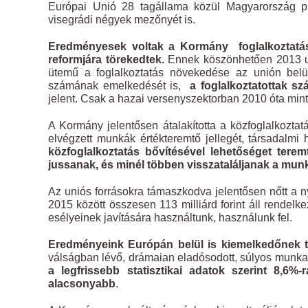
Európai Unió 28 tagállama közül Magyarország pr
visegrádi négyek mezőnyét is.
Eredményesek voltak a Kormány foglalkoztatásp
reformjára törekedtek.
Ennek köszönhetően 2013 u
ütemű a foglalkoztatás növekedése az unión be
számának emelkedését is,
a foglalkoztatottak s
jelent. Csak a hazai versenyszektorban 2010 óta mint
A Kormány jelentősen átalakította a közfoglalkozta
elvégzett munkák értékteremtő jellegét, társadalm
közfoglalkoztatás bővítésével lehetőséget tere
jussanak, és minél többen visszataláljanak a mun
Az uniós forrásokra támaszkodva jelentősen nőtt a ny
2015 között összesen 113 milliárd forint áll rendel
esélyeinek javítására használtunk, használunk fel.
Eredményeink Európán belül is kiemelkedőnek t
válságban lévő, drámaian eladósodott, súlyos munkan
a legfrissebb statisztikai adatok szerint 8,6
alacsonyabb
.