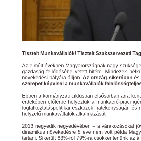
Tisztelt Munkavállalók! Tisztelt Szakszervezeti Ta
Az elmúlt években Magyarországnak nagy szüksége v
gazdaság fejlődésébe vetett hitére. Mindezek nélk
növekedési pályára álljon.
Az ország sikerében
és
szerepet képvisel a munkavállalók felelősségtelj
Ebben a kormányzati ciklusban elsősorban arra konc
érdekében előtérbe helyeztük a munkaerő-piaci igén
foglalkoztatáspolitikai eszközök hatékonyságán é
helyzetű munkavállalók alkalmazását.
2013 negyedik negyedévében – a várakozásokat jó
dinamikus növekedésre 8 éve nem volt példa Magyar
tartani. Sikerült 83%-ról 79%-ra csökkentenünk az á