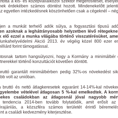
otta a kis- és középvállalkozói szektor megerősítését, esélye
nek érdekében számos döntést hozott. Mindenekelőtt jelent
 az egyetlen intézkedésnek köszönhetően csak a cégeknél – né
jen a munkát terhelő adók súlya, a fogyasztási típusú adó
en azoknak a leghátrányosabb helyzetben lévő rétegekne
k elő ezzel a munka világába történő visszatérésüket, ame
nkahelyvédelmi Akció 2013. év végéig közel 800 ezer e
lliárd forint támogatással.
ontosnak tartom hangsúlyozni, hogy a Kormány a minimálbér
nerekkel történő konzultációt követően döntött.
ruttó garantált minimálbérben pedig 32%-os növekedést sik
b volt az unióban.
bruttó és nettó átlagkeresetek egyaránt 14-14%-kal növeke
igyelembe vételével átlagosan 5 %-kal emelkedtek. A kor
rmekes családokban az átlagosnál jóval nagyobb mér
endencia 2014-ben tovább folytatódik, amit erősít az 
bérajánlás, a közszféra számos területét érintő béremelé
int a családi kedvezmény kiterjesztése.