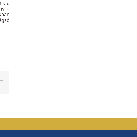
unk a
ogy a
nkban
végző
erest
Email