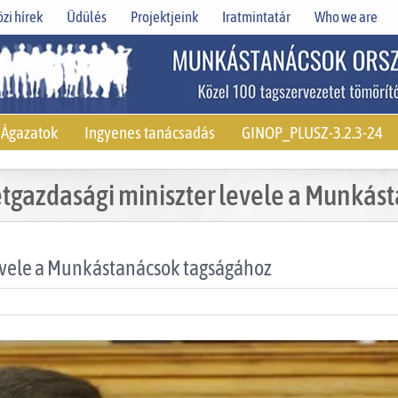
zi hírek
Üdülés
Projektjeink
Iratmintatár
Who we are
Ágazatok
Ingyenes tanácsadás
GINOP_PLUSZ-3.2.3-24
tgazdasági miniszter levele a Munkás
evele a Munkástanácsok tagságához