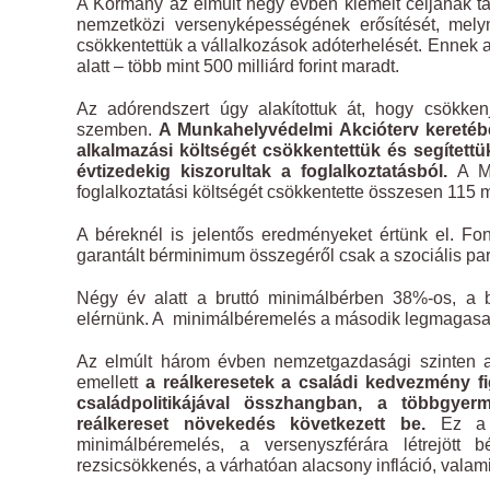
A Kormány az elmúlt négy évben kiemelt céljának tart
nemzetközi versenyképességének erősítését, mely
csökkentettük a vállalkozások adóterhelését. Ennek
alatt – több mint 500 milliárd forint maradt.
Az adórendszert úgy alakítottuk át, hogy csökken
szemben.
A Munkahelyvédelmi Akcióterv keretéb
alkalmazási költségét csökkentettük és segítettü
évtizedekig kiszorultak a foglalkoztatásból.
A Mu
foglalkoztatási költségét csökkentette összesen 115 mi
A béreknél is jelentős eredményeket értünk el. F
garantált bérminimum összegéről csak a szociális part
Négy év alatt a bruttó minimálbérben 38%-os, a b
elérnünk. A minimálbéremelés a második legmagasab
Az elmúlt három évben nemzetgazdasági szinten a 
emellett
a reálkeresetek a családi kedvezmény f
családpolitikájával összhangban, a többgye
reálkereset növekedés következett be.
Ez a t
minimálbéremelés, a versenyszférára létrejött 
rezsicsökkenés, a várhatóan alacsony infláció, valam