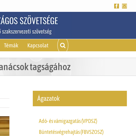
Facebook
Emai
Témák
Kapcsolat
tanácsok tagságához
Ágazatok
Adó- és vámigazgatás (VPDSZ)
Büntetésvégrehajtás (FBVSZOSZ)