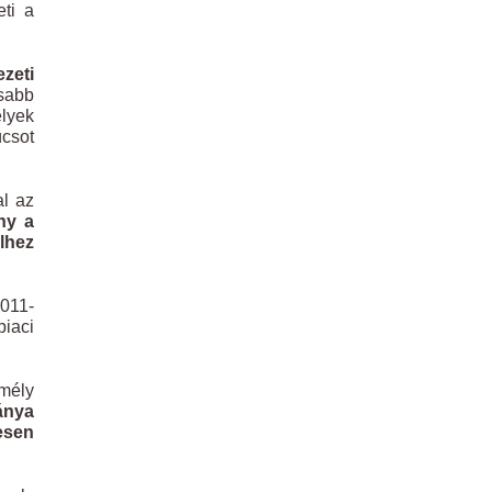
ti a
zeti
sabb
lyek
csot
al az
ny a
lhez
2011-
piaci
mély
ánya
esen