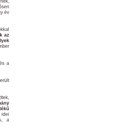
inek,
ősen
gy év
kkal
k az
lyek
mber
 és a
erült
dtek,
mány
tékű
idei
s, a