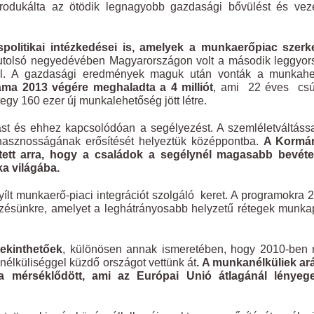
odukálta az ötödik legnagyobb gazdasági bővülést és veze
olitikai intézkedései is, amelyek a munkaerőpiac szerke
tolsó negyedévében Magyarországon volt a második leggyor
lül. A gazdasági eredmények maguk után vonták a munkahe
záma 2013 végére meghaladta a 4 milliót
, ami 22 éves csú
egy 160 ezer új munkalehetőség jött létre.
tást és ehhez kapcsolódóan a segélyezést. A szemléletváltáss
i hasznosságának erősítését helyeztük középpontba.
A Kormá
mtett arra, hogy a családok a segélynél magasabb bevéte
ka világába.
ílt munkaerő-piaci integrációt szolgáló keret. A programokra 
kezésünkre, amelyet a leghátrányosabb helyzetű rétegek munka
ekinthetőek
, különösen annak ismeretében, hogy 2010-ben 
élküliséggel küzdő országot vettünk át
. A munkanélküliek ar
%-ra mérséklődött, ami az Európai Unió átlagánál lényeg