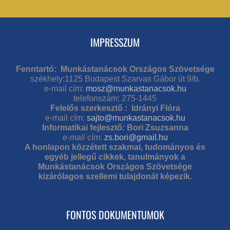
IMPRESSZUM
Fenntartó: Munkástanácsok Országos Szövetsége
székhely:1125 Budapest Szarvas Gábor út 9/b.
e-mail cím:
mosz@munkastanacsok.hu
telefonszám: 275-1445
Felelős szerkesztő : Idrányi Flóra
e-mail cím:
sajto@munkastanacsok.hu
Informatikai fejlesztő: Bori Zsuzsanna
e-mail cím:
zs.bori@gmail.hu
A honlapon közzétett szakmai, tudományos és
egyéb jellegű cikkek, tanulmányok a
Munkástanácsok Országos Szövetsége
kizárólagos szellemi tulajdonát képezik.
FONTOS DOKUMENTUMOK