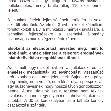
most ősszel volt egy átlagban 200%-os hivatásos
pótlékemelés, amely bruttó átlag 116 ezer forintot
jelent.
A munkafeltételek fejlesztésének területén is sokat
sikerült elérnünk. Az elmúlt 3 évben közel kétmilliárd
forintot költött a Bv. a munkakörülmények javítására, a
technikai fejlesztésekre a személyi állomány
biztonságos munkavégzése érdekében.
Elsőként az elvándorlást nevezted meg, mint fő
problémát, ennek ellenére a felsorolt eredmények
inkább rövidtávú megoldásnak tűnnek.
Az elmúlt egy-másfél évben a juttatások és az
emelések megállították az elvándorlást, visszahúzó
erőt azonban ezek nem jelentettek. Sajnos ez a pálya
még mindig nem vonzó, nem kínál olyan perspektívát
egy huszonévesnek, hogy hosszú távon gondolkozzon
benne. A mai fiatalok ezt a területet nem tekintik
hivatásnak, hanem egy olyan munkahelynek, akárcsak
a többit. A 30-as korosztályban sem látható komoly
csatlakozási szándék.