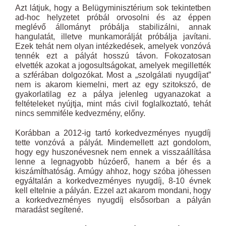
Azt látjuk, hogy a Belügyminisztérium sok tekintetben
ad-hoc helyzetet próbál orvosolni és az éppen
meglévő állományt próbálja stabilizálni, annak
hangulatát, illetve munkamorálját próbálja javítani.
Ezek tehát nem olyan intézkedések, amelyek vonzóvá
tennék ezt a pályát hosszú távon. Fokozatosan
elvették azokat a jogosultságokat, amelyek megillették
a szférában dolgozókat. Most a „szolgálati nyugdíjat”
nem is akarom kiemelni, mert az egy szitokszó, de
gyakorlatilag ez a pálya jelenleg ugyanazokat a
feltételeket nyújtja, mint más civil foglalkoztató, tehát
nincs semmiféle kedvezmény, előny.
Korábban a 2012-ig tartó korkedvezményes nyugdíj
tette vonzóvá a pályát. Mindemellett azt gondolom,
hogy egy huszonévesnek nem ennek a visszaállítása
lenne a legnagyobb húzóerő, hanem a bér és a
kiszámíthatóság. Amúgy ahhoz, hogy szóba jöhessen
egyáltalán a korkedvezményes nyugdíj, 8-10 évnek
kell eltelnie a pályán. Ezzel azt akarom mondani, hogy
a korkedvezményes nyugdíj elsősorban a pályán
maradást segítené.