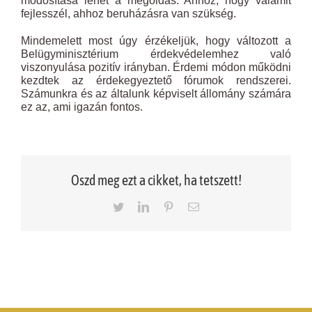
módosítása lehet a megoldás. Ahhoz, hogy valamit
fejlesszél, ahhoz beruházásra van szükség.
Mindemelett most úgy érzékeljük, hogy változott a
Belügyminisztérium érdekvédelemhez való
viszonyulása pozitív irányban. Érdemi módon működni
kezdtek az érdekegyeztető fórumok rendszerei.
Számunkra és az általunk képviselt állomány számára
ez az, ami igazán fontos.
Oszd meg ezt a cikket, ha tetszett!
Twitter
LinkedIn
Pinterest
Email