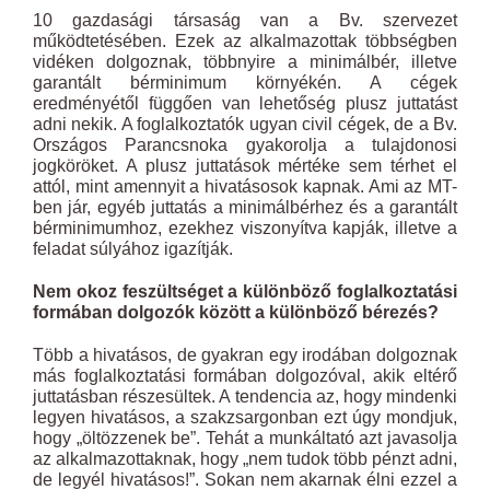
10 gazdasági társaság van a Bv. szervezet
működtetésében. Ezek az alkalmazottak többségben
vidéken dolgoznak, többnyire a minimálbér, illetve
garantált bérminimum környékén. A cégek
eredményétől függően van lehetőség plusz juttatást
adni nekik. A foglalkoztatók ugyan civil cégek, de a Bv.
Országos Parancsnoka gyakorolja a tulajdonosi
jogköröket. A plusz juttatások mértéke sem térhet el
attól, mint amennyit a hivatásosok kapnak. Ami az MT-
ben jár, egyéb juttatás a minimálbérhez és a garantált
bérminimumhoz, ezekhez viszonyítva kapják, illetve a
feladat súlyához igazítják.
Nem okoz feszültséget a különböző foglalkoztatási
formában dolgozók között a különböző bérezés?
Több a hivatásos, de gyakran egy irodában dolgoznak
más foglalkoztatási formában dolgozóval, akik eltérő
juttatásban részesültek. A tendencia az, hogy mindenki
legyen hivatásos, a szakzsargonban ezt úgy mondjuk,
hogy „öltözzenek be”. Tehát a munkáltató azt javasolja
az alkalmazottaknak, hogy „nem tudok több pénzt adni,
de legyél hivatásos!”. Sokan nem akarnak élni ezzel a