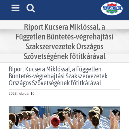
Skip
to
content
Riport Kucsera Miklóssal, a
Független Büntetés-végrehajtási
Szakszervezetek Országos
Szövetségének főtitkárával
Riport Kucsera Miklóssal, a Független
Büntetés-végrehajtási Szakszervezetek
Országos Szövetségének főtitkárával
2023. február 16.
View
Larger
Image