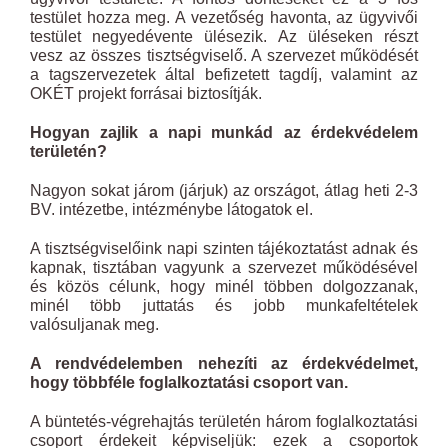
testület hozza meg. A vezetőség havonta, az ügyvivői
testület negyedévente ülésezik. Az üléseken részt
vesz az összes tisztségviselő. A szervezet működését
a tagszervezetek által befizetett tagdíj, valamint az
OKÉT projekt forrásai biztosítják.
Hogyan zajlik a napi munkád az érdekvédelem
területén?
Nagyon sokat járom (járjuk) az országot, átlag heti 2-3
BV. intézetbe, intézménybe látogatok el.
A tisztségviselőink napi szinten tájékoztatást adnak és
kapnak, tisztában vagyunk a szervezet működésével
és közös célunk, hogy minél többen dolgozzanak,
minél több juttatás és jobb munkafeltételek
valósuljanak meg.
A rendvédelemben nehezíti az érdekvédelmet,
hogy többféle foglalkoztatási csoport van.
A büntetés-végrehajtás területén három foglalkoztatási
csoport érdekeit képviseljük: ezek a csoportok