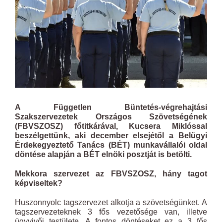
A Független Büntetés-végrehajtási
Szakszervezetek Országos Szövetségének
(FBVSZOSZ) főtitkárával, Kucsera Miklóssal
beszélgettünk, aki december elsejétől a Belügyi
Érdekegyeztető Tanács (BÉT) munkavállalói oldal
döntése alapján a BÉT elnöki posztját is betölti.
Mekkora szervezet az FBVSZOSZ, hány tagot
képviseltek?
Huszonnyolc tagszervezet alkotja a szövetségünket. A
tagszervezeteknek 3 fős vezetősége van, illetve
ügyvivői testülete. A fontos döntéseket ez a 3 fős