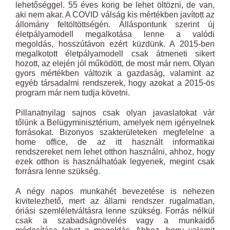
lehetőséggel. 55 éves korig be lehet öltözni, de van,
aki nem akar. A COVID válság kis mértékben javított az
állomány feltöltöttségén. Álláspontunk szerint új
életpályamodell megalkotása lenne a valódi
megoldás, hosszútávon ezért küzdünk. A 2015-ben
megalkotott életpályamodell csak átmeneti sikert
hozott, az elején jól működött, de most már nem. Olyan
gyors mértékben változik a gazdaság, valamint az
egyéb társadalmi rendszerek, hogy azokat a 2015-ös
program már nem tudja követni.
Pillanatnyilag sajnos csak olyan javaslatokat vár
tőlünk a Belügyminisztérium, amelyek nem igényelnek
forrásokat. Bizonyos szakterületeken megfelelne a
home office, de az itt használt informatikai
rendszereket nem lehet otthon használni, ahhoz, hogy
ezek otthon is használhatóak legyenek, megint csak
forrásra lenne szükség.
A négy napos munkahét bevezetése is nehezen
kivitelezhető, mert az állami rendszer rugalmatlan,
óriási szemléletváltásra lenne szükség. Forrás nélkül
csak a szabadságnövelés vagy a munkaidő