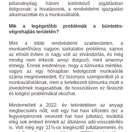
pillanatnyilag három különböző jogállásban
dolgoznak: a hivatásosok, a rendvédelmi igazgatási
alkalmazottak és a munkavállalók.
Mik a legégetőbb problémák a büntetés-
végrehajtás területén?
Mint a többi rendvédelmi szakterületen, a
munkaerőhiány nagyon sarkalatos probléma, sajnos
az elmúlt évben is nagy volt az elvándorlás, és még
mindig nem érkezik annyi dolgozó, mint amennyi
elmegy. Ennek eredménye, hogy a túlmunka mértéke,
vagyis az egy hónapban ledolgozott munkaórák
száma megnövekedett. Ez bizonyos szempontból jó a
munkavállalóknak, mert a keletkezett túlmunka miatt a
jövedelmek magasabbak, de hosszútávon ez fárasztó
és kiégési problémákat okozhat.
Mindemellett a 2022. év tekintetében az anyagi
megbecsülés nőtt, volt egy hat havi kifizetés (ez a
fegyverpénznek nevezett hat havi juttatás), továbbá
elég sok embert érintett az általános adó-visszatérítés
is. Volt még egy 11%-os kiegészítő juttatásemelés és