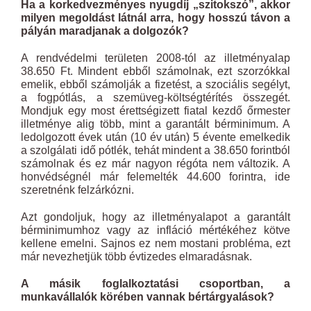
Ha a korkedvezményes nyugdíj „szitokszó”, akkor
milyen megoldást látnál arra, hogy hosszú távon a
pályán maradjanak a dolgozók?
A rendvédelmi területen 2008-tól az illetményalap
38.650 Ft. Mindent ebből számolnak, ezt szorzókkal
emelik, ebből számolják a fizetést, a szociális segélyt,
a fogpótlás, a szemüveg-költségtérítés összegét.
Mondjuk egy most érettségizett fiatal kezdő őrmester
illetménye alig több, mint a garantált bérminimum. A
ledolgozott évek után (10 év után) 5 évente emelkedik
a szolgálati idő pótlék, tehát mindent a 38.650 forintból
számolnak és ez már nagyon régóta nem változik. A
honvédségnél már felemelték 44.600 forintra, ide
szeretnénk felzárkózni.
Azt gondoljuk, hogy az illetményalapot a garantált
bérminimumhoz vagy az infláció mértékéhez kötve
kellene emelni. Sajnos ez nem mostani probléma, ezt
már nevezhetjük több évtizedes elmaradásnak.
A másik foglalkoztatási csoportban, a
munkavállalók körében vannak bértárgyalások?