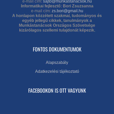
e-mail cím:
sajto@munkastanacsok.hu
Informatikai fejlesztő: Bori Zsuzsanna
e-mail cím:
zs.bori@gmail.hu
A honlapon közzétett szakmai, tudományos és
egyéb jellegű cikkek, tanulmányok a
Munkástanácsok Országos Szövetsége
kizárólagos szellemi tulajdonát képezik.
FONTOS DOKUMENTUMOK
Alapszabály
Adatkezelési tájékoztató
FACEBOOKON IS OTT VAGYUNK