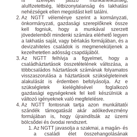
is szerepet játszó munkanélküliség,
alulfizetettség, létbizonytalanság és lakhatási
nehézségek ellen megoldást kell találni.
Az NGTT véleménye szerint a kormányzati,
önkormányzati, gazdasági szereplőknek össze
kell fogniuk, hogy a munkával szerzett
jövedelemből mindenki számára elérhető legyen
a lakhatás saját, vagy bérlakás formájában, és a
devizahiteles családok is megmeneküljenek a
kezelhetetlen adósság csapdájából.
Az NGTT felhívja a figyelmet, hogy a
családháztartások összetételének változása, a
többcsaládos háztartások számának folyamatos
visszaszorulása a háztartások szükségleteinek
alakulását is érdemben befolyásolja. Az e
szükségletek kielégítésével foglalkozó
gazdasági egységeknek fel kell készülniük a
változó igényeknek való megfelelésre.
Az NGTT fontosnak tartja azon munkáltatói
szándék támogatását akár adókedvezmény
formájában is, hogy újraindítsák az üzemi
bölcsődei és óvodai rendszert.
Az NGTT javasolja a szakmai, a magán- és
a családi élet összehangolásának