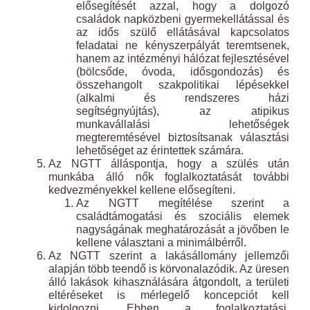
elősegítését azzal, hogy a dolgozó
családok napközbeni gyermekellátással és
az idős szülő ellátásával kapcsolatos
feladatai ne kényszerpályát teremtsenek,
hanem az intézményi hálózat fejlesztésével
(bölcsőde, óvoda, idősgondozás) és
összehangolt szakpolitikai lépésekkel
(alkalmi és rendszeres házi
segítségnyújtás), az atipikus
munkavállalási lehetőségek
megteremtésével biztosítsanak választási
lehetőséget az érintettek számára.
Az NGTT álláspontja, hogy a szülés után
munkába álló nők foglalkoztatását további
kedvezményekkel kellene elősegíteni.
Az NGTT megítélése szerint a
családtámogatási és szociális elemek
nagyságának meghatározását a jövőben le
kellene választani a minimálbérről.
Az NGTT szerint a lakásállomány jellemzői
alapján több teendő is körvonalazódik. Az üresen
álló lakások kihasználására átgondolt, a területi
eltéréseket is mérlegelő koncepciót kell
kidolgozni. Ebben a foglalkoztatási,