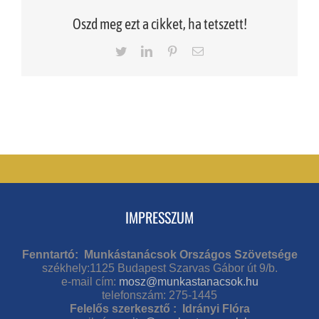
Oszd meg ezt a cikket, ha tetszett!
Twitter
LinkedIn
Pinterest
Email
IMPRESSZUM
Fenntartó: Munkástanácsok Országos Szövetsége
székhely:1125 Budapest Szarvas Gábor út 9/b.
e-mail cím:
mosz@munkastanacsok.hu
telefonszám: 275-1445
Felelős szerkesztő : Idrányi Flóra