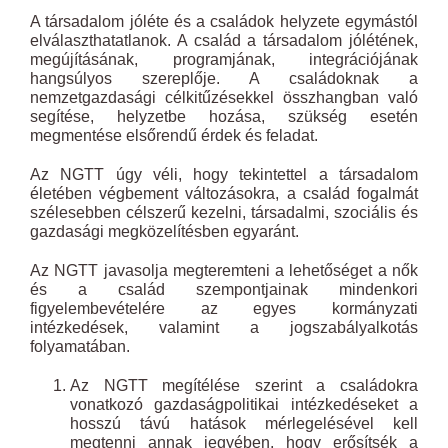
A társadalom jóléte és a családok helyzete egymástól
elválaszthatatlanok. A család a társadalom jólétének,
megújításának, programjának, integrációjának
hangsúlyos szereplője. A családoknak a
nemzetgazdasági célkitűzésekkel összhangban való
segítése, helyzetbe hozása, szükség esetén
megmentése elsőrendű érdek és feladat.
Az NGTT úgy véli, hogy tekintettel a társadalom
életében végbement változásokra, a család fogalmát
szélesebben célszerű kezelni, társadalmi, szociális és
gazdasági megközelítésben egyaránt.
Az NGTT javasolja megteremteni a lehetőséget a nők
és a család szempontjainak mindenkori
figyelembevételére az egyes kormányzati
intézkedések, valamint a jogszabályalkotás
folyamatában.
Az NGTT megítélése szerint a családokra
vonatkozó gazdaságpolitikai intézkedéseket a
hosszú távú hatások mérlegelésével kell
megtenni annak jegyében, hogy erősítsék a