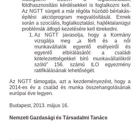
földhasznosítási kérdésekkel is foglalkozni kell.
Az NGTT sürgeti a már régóta húzódó bérlakás-
építési akcióprogram megvalósítását. Ennek
során a szociális, foglalkoztatási, hajléktalanügyi
problémák átfogó kezelésére kell törekedni.
Az NGTT javasolja, hogy a Kormány
vizsgálja meg „a férfi és a női
munkavállalók egyenlő esélyeiről és
egyenlő elbírálásáról: a családi
kötelezettségekkel bíró munkavállalókról
szóló” 156. számú ILO egyezmény
ratifikálásának lehetőségét.
Az NGTT támogatja, azt a kezdeményezést, hogy a
2014-es év a család és munka összehangolásának
európai éve legyen.
Budapest, 2013. május 16.
Nemzeti Gazdasági és Társadalmi Tanács