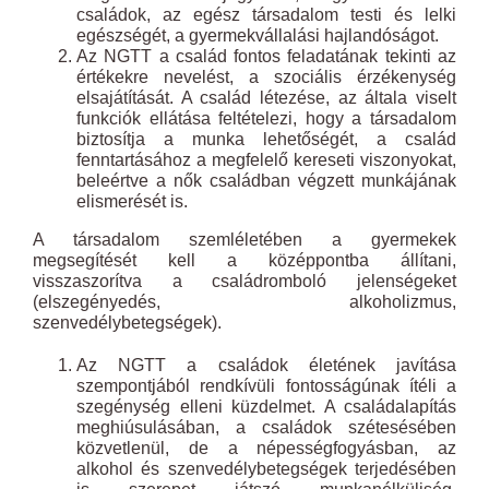
családok, az egész társadalom testi és lelki
egészségét, a gyermekvállalási hajlandóságot.
Az NGTT a család fontos feladatának tekinti az
értékekre nevelést, a szociális érzékenység
elsajátítását. A család létezése, az általa viselt
funkciók ellátása feltételezi, hogy a társadalom
biztosítja a munka lehetőségét, a család
fenntartásához a megfelelő kereseti viszonyokat,
beleértve a nők
családban végzett munkájának
elismerését is.
A társadalom szemléletében a gyermekek
megsegítését kell a középpontba állítani,
visszaszorítva a családromboló jelenségeket
(elszegényedés, alkoholizmus,
szenvedélybetegségek).
Az NGTT a családok életének javítása
szempontjából rendkívüli fontosságúnak ítéli a
szegénység elleni küzdelmet. A családalapítás
meghiúsulásában, a családok szétesésében
közvetlenül, de a népességfogyásban, az
alkohol és szenvedélybetegségek terjedésében