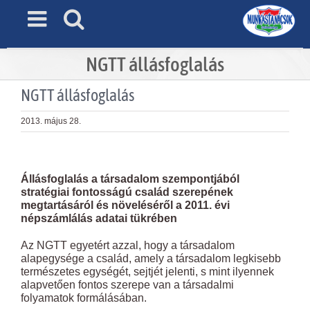
Skip
to
content
NGTT állásfoglalás
NGTT állásfoglalás
2013. május 28.
View
Larger
Állásfoglalás a társadalom szempontjából
Image
stratégiai fontosságú család szerepének
megtartásáról és növeléséről a 2011. évi
népszámlálás adatai tükrében
Az NGTT egyetért azzal, hogy a társadalom
alapegysége a család, amely a társadalom legkisebb
természetes egységét, sejtjét jelenti, s mint ilyennek
alapvetően fontos szerepe van a társadalmi
folyamatok formálásában.