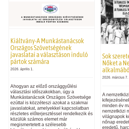
Kiáltvány-A Munkástanácsok
Országos Szövetségének
javaslatai a választáson induló
Sok szeret
pártok számára
Nőket a N
alkalmábó
2026. április 1.
2026. március 7.
Ahogyan az előző országgyűlési
választási időszakokban, úgy a
A nemzetközi 
Munkástanácsok Országos Szövetsége
kifejezéséne
ezúttal is közzéteszi azokat a szakmai
minden év má
javaslatokat, amelyekkel kapcsolatban
nemzetközi 
részletes előterjesztéssel rendelkezik és
világnapok kö
közülük számos elemet már
nőnap erede
megismertetett a szélesebb
eredetű, harc