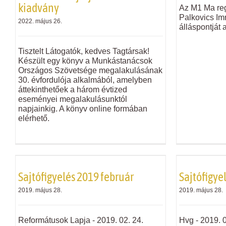
kiadvány
Az M1 Ma re
Palkovics Imr
2022. május 26.
álláspontját 
Tisztelt Látogatók, kedves Tagtársak!
Készült egy könyv a Munkástanácsok
Országos Szövetsége megalakulásának
30. évfordulója alkalmából, amelyben
áttekinthetőek a három évtized
eseményei megalakulásunktól
napjainkig. A könyv online formában
elérhető.
Sajtófigyelés 2019 február
Sajtófigye
2019. május 28.
2019. május 28.
Reformátusok Lapja - 2019. 02. 24.
Hvg - 2019. 01