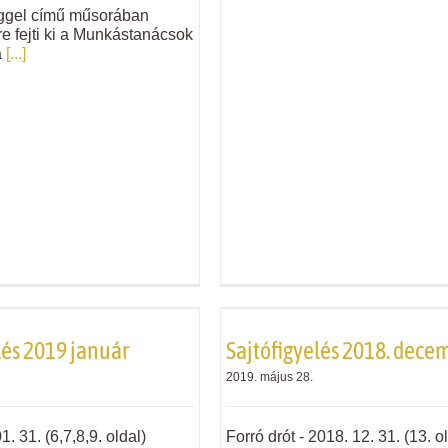
ggel című műsorában
e fejti ki a Munkástanácsok
a
[...]
lés 2019 január
Sajtófigyelés 2018. dece
2019. május 28.
. 31. (6,7,8,9. oldal)
Forró drót - 2018. 12. 31. (13. o