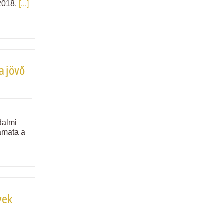
2018.
[...]
 a jövő
dalmi
amata a
yek