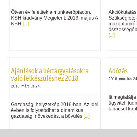
Ötven év felettiek a munkaerőpiacon,
Akciókutatá
KSH kiadvány Megjelent: 2013. május A
Szükségletek
KSH
[...]
mozgalomról 
összességéb
[...]
Ajánlások a bértárgyalásokra
Adózás
való felkészüléshez 2018.
2018. március 24
2018. március 24.
Itt megtalálj
ügyviteli tudn
Gazdasági helyzetkép 2018-ban Az idei
tanácsot kap
évben is folytatódhat a dinamikus
gazdasági növekedés, a bővülés
[...]