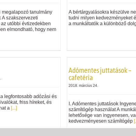
si megalapozó tanulmány
A bértárgyalásokra készülve ne
 A szakszervezeti
tudni milyen kedvezményeket 
az utóbbi évtizedekben
a munkáltatók a különböző dol
en elmondható, hogy nem
Adómentes juttatások –
cafetéria
.
2018. március 24.
a a legfontosabb adózási és
ivalókat, friss híreket, és
I. Adómentes juttatások Ingyen
hat a
[...]
számítógép használat A munká
lehetősége van ingyenesen, v
kedvezményesen számítógép
[