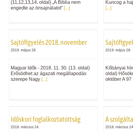
(11,12,13,14. oldal) „A Biblia nem
Kuncog a haj
engedte az önsajnálatot”
[...]
[...]
Sajtófigyelés 2018. november
Sajtófigye
2019. május 28.
2019. május 28.
Magyar Idők - 2018. 11. 30. (13. oldal)
Kőbányai híre
Erősödhet az ágazati megállapodás
oldal) Hősök
szerepe Nagy
[...]
október A 97
Időskori foglalkoztatottság
A szolgált
2018. március 24.
2018. március 24