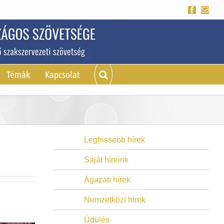
Facebook
Emai
Témák
Kapcsolat
Legfrissebb hírek
Saját híreink
Ágazati hírek
Nemzetközi hírek
Üdülés