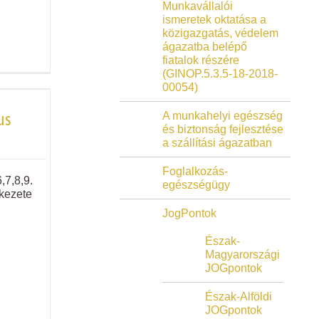
Munkavállalói
ismeretek oktatása a
közigazgatás, védelem
ágazatba belépő
fiatalok részére
(GINOP.5.3.5-18-2018-
00054)
us
A munkahelyi egészség
és biztonság fejlesztése
a szállítási ágazatban
Foglalkozás-
,7,8,9.
egészségügy
ékezete
JogPontok
Észak-
Magyarországi
JOGpontok
Észak-Alföldi
JOGpontok