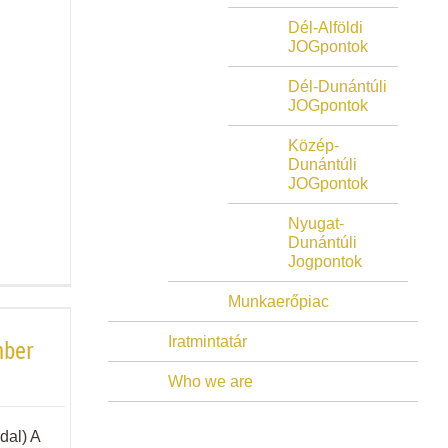
Dél-Alföldi
JOGpontok
Dél-Dunántúli
JOGpontok
Közép-
Dunántúli
JOGpontok
Nyugat-
Dunántúli
Jogpontok
Munkaerőpiac
Iratmintatár
mber
Who we are
ldal) A