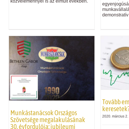
közvéleménnyel is az elmúlt években.
egyenjogúsá
munkavállalá
demonstratív 
Tovább em
keresetek
Munkástanácsok Országos
2020. március 2.
Szövetsége megalakulásának
30. évfordulója: jubileumi