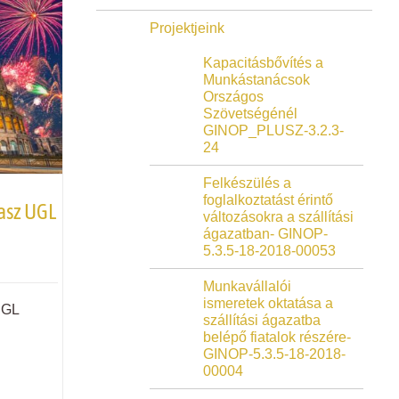
Projektjeink
Kapacitásbővítés a
Munkástanácsok
Országos
Szövetségénél
GINOP_PLUSZ-3.2.3-
24
Felkészülés a
foglalkoztatást érintő
lasz UGL
változásokra a szállítási
ágazatban- GINOP-
5.3.5-18-2018-00053
Munkavállalói
ismeretek oktatása a
UGL
szállítási ágazatba
belépő fiatalok részére-
GINOP-5.3.5-18-2018-
00004