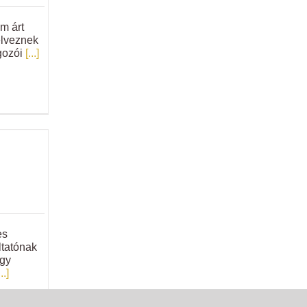
m árt
élveznek
gozói
[...]
es
ltatónak
agy
...]