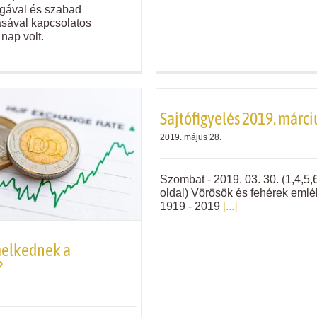
gával és szabad
sával kapcsolatos
nap volt.
Sajtófigyelés 2019. márci
2019. május 28.
Szombat - 2019. 03. 30. (1,4,5,6
oldal) Vörösök és fehérek eml
1919 - 2019
[...]
elkednek a
?