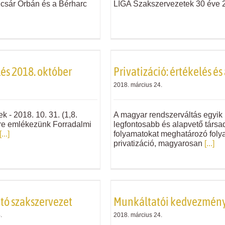
csár Orbán és a Bérharc
LIGA Szakszervezetek 30 éve 
lés 2018. október
Privatizáció: értékelés és
2018. március 24.
k - 2018. 10. 31. (1,8.
A magyar rendszerváltás egyik
re emlékezünk Forradalmi
legfontosabb és alapvető társa
[...]
folyamatokat meghatározó foly
privatizáció, magyarosan
[...]
ató szakszervezet
Munkáltatói kedvezmén
.
2018. március 24.