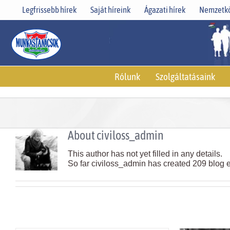
Skip
Legfrissebb hírek
Saját híreink
Ágazati hírek
Nemzetkö
to
content
Rólunk
Szolgáltatásaink
About
civiloss_admin
This author has not yet filled in any details.
So far civiloss_admin has created 209 blog e