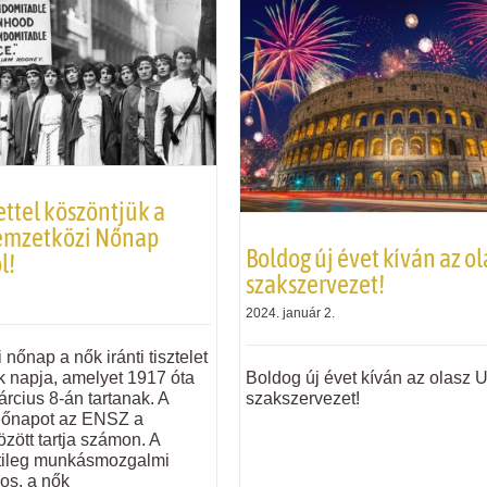
ettel köszöntjük a
emzetközi Nőnap
Boldog új évet kíván az o
l!
szakszervezet!
2024. január 2.
nőnap a nők iránti tisztelet
k napja, amelyet 1917 óta
Boldog új évet kíván az olasz 
rcius 8-án tartanak. A
szakszervezet!
nőnapot az ENSZ a
zött tartja számon. A
tileg munkásmozgalmi
os, a nők