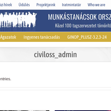
zi hírek
Üdülés
Projektjeink
Iratmintatár
Who we are
Ágazatok
Ingyenes tanácsadás
GINOP_PLUSZ-3.2.3-24
civiloss_admin
ntries.