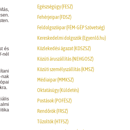
Egészségügy (FESZ)
Más,
esen.
Fehérjeipar (FDSZ)
ten.
Feldolgozóipar (FÉM-GÉP Szövetség)
Kereskedelmi dolgozók (Egyenlő.hu)
Közlekedési ágazat (KDSZSZ)
st és
W-nél
Közúti áruszállítás (NEHGOSZ)
Közúti személyszállítás (KMSZ)
ítani
-nak
Médiaipar (MMKSZ)
rópai
kra.
Oktatásügy (Küldetés)
iális
Postások (POFÉSZ)
almi
tika
Rendőrök (FRSZ)
Tűzoltók (HTFSZ)