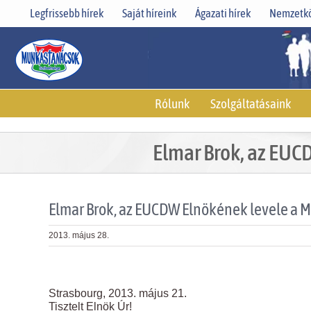
Skip
Legfrissebb hírek
Saját híreink
Ágazati hírek
Nemzetkö
to
content
Rólunk
Szolgáltatásaink
Elmar Brok, az EUC
Elmar Brok, az EUCDW Elnökének levele a 
2013. május 28.
View
Larger
Strasbourg, 2013. május 21.
Image
Tisztelt Elnök Úr!