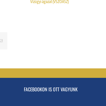
Vízügyi ágazat (VSZOÁSZ)
erest
Email
FACEBOOKON IS OTT VAGYUNK