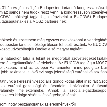
1-én és június 1-jén Budapesten tartandó kongresszusára. 
 miatt sajnos nem tudok részt venni a kongresszuson személy
CDW elnökségi tagja fogja képviselni a EUCDW-t Budapes
, tagságuknak és a MOSZ partnereinek:
 Önöknek és szeretném még egyszer megköszönni a vendéglátá
udapesten tartott elnökségi ülésén lehetett részünk. Az EUCD
özött üdvözölhetjük Önöket első magyar tagként.
 határokon túlra is tekint és megpróbál szövetségeket kialak
csere és együttműködés érdekében. Az EUCDW tagság a MOSZ
politikában, mind az Európai Parlamenten, mind pedig az Eu
 jobb, tekintettel a jövő évi nagy jelentőségű európai választáso
tnunk a keresztény-szociális gondolkodás által inspirált Szoc
az európai gazdasági és társadalmi kihívásokra. A társad
alamely mellékterméke. Annak a szociális-gazdaságpoli
mok sikeres kidolgozásának és végrehajtásának.
árom, hogy beszámoljanak az eredményekről!