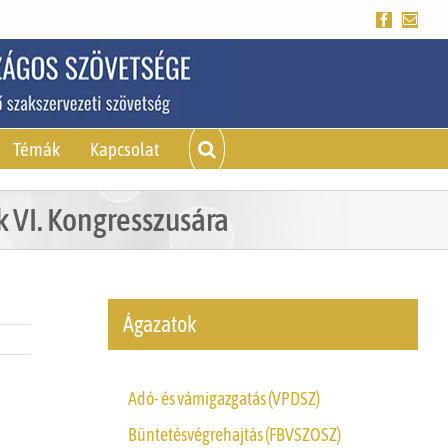
Facebook
Emai
Témák
Kapcsolat
 VI. Kongresszusára
Ágazatok
Adó- és vámigazgatás (VPDSZ)
Büntetésvégrehajtás (FBVSZOSZ)