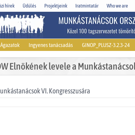
zi hírek
Üdülés
Projektjeink
Iratmintatár
Who we are
Ágazatok
Ingyenes tanácsadás
GINOP_PLUSZ-3.2.3-24
DW Elnökének levele a Munkástanácsok
Munkástanácsok VI. Kongresszusára