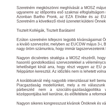
Szeretném megköszönni meghívását a MOSZ május 3
ugyanerre az időpontra eső szakmai elfoglaltságom
Azonban Bartho Pronk, az EZA Elnöke és az EU
Szeretném a következő rövid üzenetet küldeni Önnek
Tisztelt Kollégák, Tisztelt Barátaim!
Ezúton szeretném kifejezni legjobb kívánságaimat
a kiváló szervezést, melyben az EUCDW május 3-i, B
nagy öröm számunkra, hogy immár tagszervezeteink k
Nagyon dicséretes stratégia a MOSZ részéről, hogy a
hasonló gondolkodású szervezetekkel a vélemény
lehetőséget kínál arra, hogy részt vegyen az EU 
Néppárton keresztül. Az időzítés nem is lehetett volna
A korábbiaknál még nagyobb intenzitással kell bemuta
Piacgazdaság modellünket, mely a mi válaszunk 
párbeszéd nem a szociális-gazdaságpolitika v
középpontjába kell kerülnie, és előfeltétele a refor
Nagyon sikeres kongresszust kívánok Önöknek és v