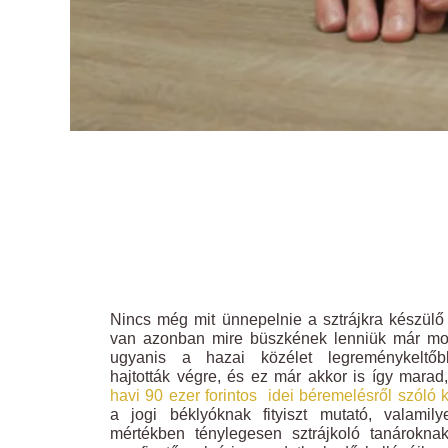
Nincs még mit ünnepelnie a sztrájkra készülő
van azonban mire büszkének lenniük már mos
ugyanis a hazai közélet legreménykeltőb
hajtották végre, és ez már akkor is így mara
havi 90 ezer forintos idei béremelésről szóló 
a jogi béklyóknak fityiszt mutató, valamil
mértékben ténylegesen sztrájkoló tanárokna