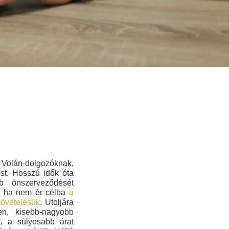
 Volán-dolgozóknak,
t. Hosszú idők óta
b önszerveződését
d, ha nem ér célba
a
követelésük
. Utoljára
yen, kisebb-nagyobb
k, a súlyosabb árat