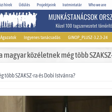
zi hírek
Üdülés
Projektjeink
Iratmintatár
Who we are
Ágazatok
Ingyenes tanácsadás
GINOP_PLUSZ-3.2.3-24
 a magyar közéletnek még több SZAKSZ-r
g több SZAKSZ-ra és Dobi Istvánra?