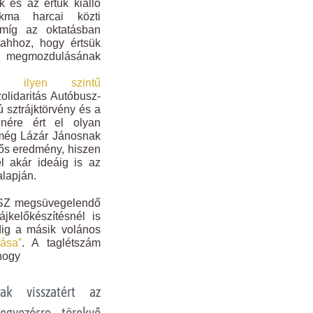
k és az értük kiálló
kma harcai közti
míg az oktatásban
 ahhoz, hogy értsük
ik megmozdulásának
rájk
ilyen szintű
lidaritás Autóbusz-
 sztrájktörvény és a
enére ért el olyan
y még Lázár Jánosnak
tős eredmény, hiszen
el akár ideáig is az
alapján.
KSZ megsüvegelendő
ájkelőkészítésnél is
dig a másik volános
ása”
. A taglétszám
hogy
ak visszatért az
egyezésre törekvő