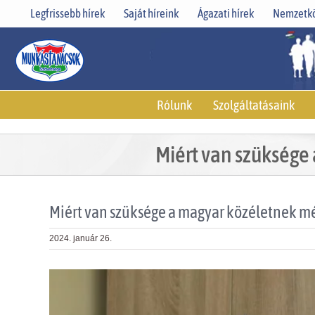
Skip
Legfrissebb hírek
Saját híreink
Ágazati hírek
Nemzetkö
to
content
Rólunk
Szolgáltatásaink
Miért van szüksége
Miért van szüksége a magyar közéletnek mé
2024. január 26.
View
Larger
Image