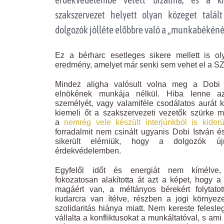
szakszervezet helyett olyan közeget talá
dolgozók jólléte előbbre való a „munkabékéné
Ez a bérharc esetleges sikere mellett is ol
eredmény, amelyet már senki sem vehet el a S
Mindez aligha valósult volna meg a Dobi
elnökének munkája nélkül. Hiba lenne az
személyét, vagy valamiféle csodálatos aurát 
kiemeli őt a szakszervezeti vezetők szürke m
a
nemrég vele készült interjúnkból is kiderü
forradalmit nem csinált ugyanis Dobi István
sikerült elérniük, hogy a dolgozók ú
érdekvédelemben.
Egyfelől időt és energiát nem kímélve, 
fokozatosan alakította át azt a képet, hogy a
magáért van, a méltányos bérekért folytato
kudarcra van ítélve, részben a jogi környez
szolidaritás hiánya miatt. Nem kereste felesleg
vállalta a konfliktusokat a munkáltatóval, s ami