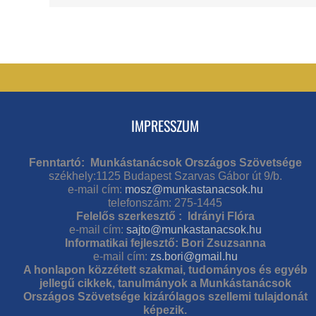
IMPRESSZUM
Fenntartó: Munkástanácsok Országos Szövetsége
székhely:1125 Budapest Szarvas Gábor út 9/b.
e-mail cím:
mosz@munkastanacsok.hu
telefonszám: 275-1445
Felelős szerkesztő : Idrányi Flóra
e-mail cím:
sajto@munkastanacsok.hu
Informatikai fejlesztő: Bori Zsuzsanna
e-mail cím:
zs.bori@gmail.hu
A honlapon közzétett szakmai, tudományos és egyéb
jellegű cikkek, tanulmányok a Munkástanácsok
Országos Szövetsége kizárólagos szellemi tulajdonát
képezik.