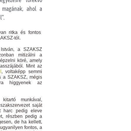
lt magának, ahol a
l”.
yan ritka és fontos
ZAKSZ-tól.
 István, a SZAKSZ
onban mitizálni a
képzelni köré, amely
asszájából. Mint az
l
, voltaképp semmi
 és a SZAKSZ, mégis
jra higgyenek az
kitartó munkával,
 szakszervezet saját
tt harc pedig eleve
et, részben pedig a
esen, de ha kellett,
 ugyanilyen fontos, a