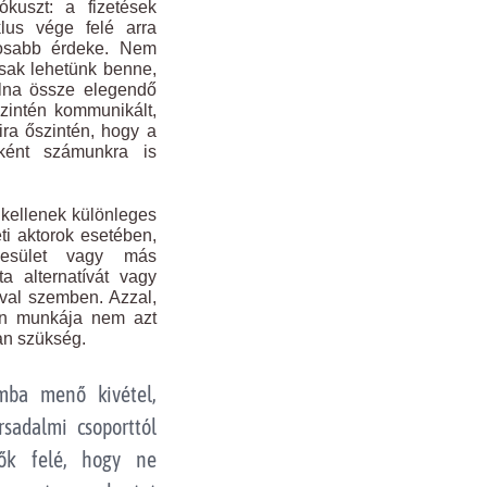
ókuszt: a fizetések
klus vége felé arra
tosabb érdeke. Nem
osak lehetünk benne,
olna össze elegendő
szintén kommunikált,
ra őszintén, hogy a
nként számunkra is
kellenek különleges
ti aktorok esetében,
gyesület vagy más
ta alternatívát vagy
val szemben. Azzal,
ván munkája nem azt
an szükség.
mba menő kivétel,
sadalmi csoporttól
elők felé, hogy ne