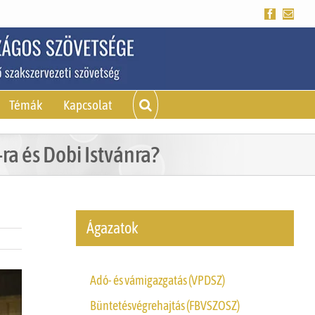
Facebook
Emai
Témák
Kapcsolat
a és Dobi Istvánra?
Ágazatok
Adó- és vámigazgatás (VPDSZ)
Büntetésvégrehajtás (FBVSZOSZ)