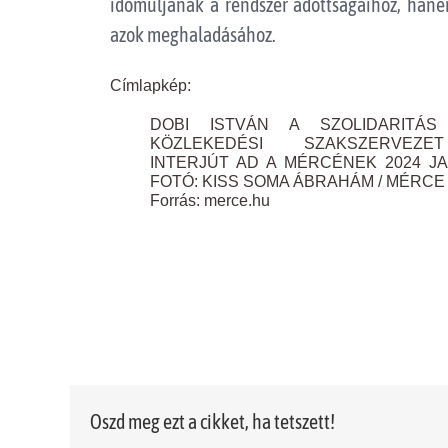
idomuljanak a rendszer adottságaihoz, han
azok meghaladásához.
Címlapkép:
DOBI ISTVÁN A SZOLIDARITÁS
KÖZLEKEDÉSI SZAKSZERVEZ
INTERJÚT AD A MÉRCÉNEK 2024 J
FOTÓ: KISS SOMA ÁBRAHÁM / MÉRCE
Forrás: merce.hu
Oszd meg ezt a cikket, ha tetszett!