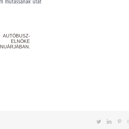
em mutassanak utat
 AUTÓBUSZ-
ET ELNÖKE
ANUÁRJÁBAN.
Twitter
LinkedIn
Pint