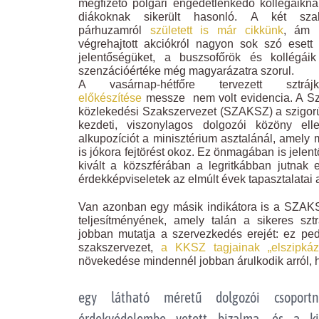
megfizető polgári engedetlenkedő kollégáikna
diákoknak sikerült hasonló. A két sza
párhuzamról
született is már cikkünk
, ám 
végrehajtott akciókról nagyon sok szó esett
jelentőségüket, a buszsofőrök és kollégá
szenzációértéke még magyarázatra szorul.
A vasárnap-hétfőre tervezett szt
előkészítése
messze nem volt evidencia. A Szo
közlekedési Szakszervezet (SZAKSZ) a szigorú
kezdeti, viszonylagos dolgozói közöny ell
alkupozíciót a minisztérium asztalánál, amel
is jókora fejtörést okoz. Ez önmagában is jelen
kivált a közszférában a legritkábban jutnak 
érdekképviseletek az elmúlt évek tapasztalatai 
Van azonban egy másik indikátora is a SZA
teljesítményének, amely talán a sikeres sztr
jobban mutatja a szervezkedés erejét: ez pe
szakszervezet,
a KKSZ tagjainak „elszipkáz
növekedése mindennél jobban árulkodik arról, 
egy látható méretű dolgozói csoportn
érdekvédelembe vetett bizalma, és a ki