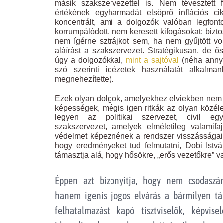
másik szakszervezettel is. Nem tévesztett f
értékének egyharmadát elsöprő inflációs ci
koncentrált, ami a dolgozók valóban legfon
korrumpálódott, nem keresett kifogásokat: bizt
nem ígérne sztrájkot sem, ha nem gyűjtött v
aláírást a szakszervezet. Stratégikusan, de ő
úgy a dolgozókkal,
mint a sajtóval
(néha annyi
szó szerinti idézetek használatát alkalma
megnehezítette).
Ezek olyan dolgok, amelyekhez elviekben nem 
képességek, mégis igen ritkák az olyan közéle
legyen az politikai szervezet, civil e
szakszervezet, amelyek elméletileg valamifaj
védelmet képeznének a rendszer visszásságai
hogy eredményeket tud felmutatni, Dobi Ist
támasztja alá, hogy hősökre, „erős vezetőkre” v
Éppen azt bizonyítja, hogy nem csodaszá
hanem igenis jogos elvárás a bármilyen tár
felhatalmazást kapó tisztviselők, képvis