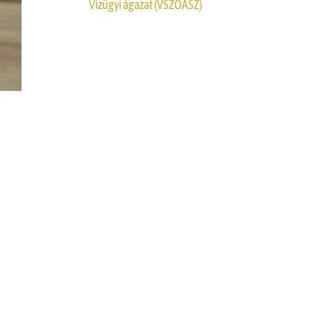
Vízügyi ágazat (VSZOÁSZ)