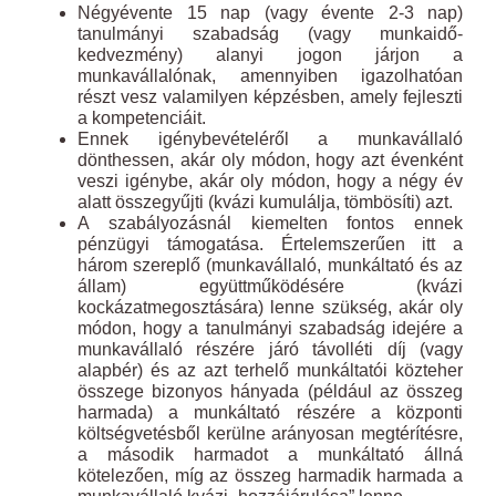
Négyévente 15 nap (vagy évente 2-3 nap)
tanulmányi szabadság (vagy munkaidő-
kedvezmény) alanyi jogon járjon a
munkavállalónak, amennyiben igazolhatóan
részt vesz valamilyen képzésben, amely fejleszti
a kompetenciáit.
Ennek igénybevételéről a munkavállaló
dönthessen, akár oly módon, hogy azt évenként
veszi igénybe, akár oly módon, hogy a négy év
alatt összegyűjti (kvázi kumulálja, tömbösíti) azt.
A szabályozásnál kiemelten fontos ennek
pénzügyi támogatása. Értelemszerűen itt a
három szereplő (munkavállaló, munkáltató és az
állam) együttműködésére (kvázi
kockázatmegosztására) lenne szükség, akár oly
módon, hogy a tanulmányi szabadság idejére a
munkavállaló részére járó távolléti díj (vagy
alapbér) és az azt terhelő munkáltatói közteher
összege bizonyos hányada (például az összeg
harmada) a munkáltató részére a központi
költségvetésből kerülne arányosan megtérítésre,
a második harmadot a munkáltató állná
kötelezően, míg az összeg harmadik harmada a