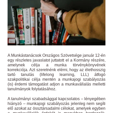
A Munkástanácsok Országos Szövetsége január 12-én
egy részletes javaslatot juttatott el a Kormány részére,
amelynek célja a munka törvénykönyvének
korrekciója. Azt szeretnénk elérni, hogy az élethosszig
tartó tanulás (lifelong learning, LLL) átfogó
szakpolitikai célja mentén a munkajogi szabályozás
(is) érdemi támogatást adjon a munkavállalás melletti
tanulmányok folytatásához.
A tanulmányi szabadsággal kapcsolatos – lényegében
hiányzó – munkajogi szabályozás jelenleg nem segíti
elő azokat az össztársadalmi célokat, amelyek egyben