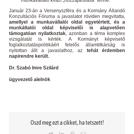
munkavállaló kvázi „hozzájárulása” lenne.
Január 23-án a Versenyszféra és a Kormány Állandó
Konzultációs Fóruma a javaslatot röviden megvitatta,
amellyel a munkavállalói oldal egyetértett, és a
munkáltatói oldal képviselői is alapvetően
támogatóan nyilatkoztak
, azonban a téma komplex
vizsgálatát is kérték. A Kormányt képviselő
foglalkoztatáspolitikáért felelős államtitkárság is
nyitottan állt a javaslathoz, az
tehát érdemben
napirendre került.
Dr. Szabó Imre Szilárd
ügyvezető alelnök
Oszd meg ezt a cikket, ha tetszett!
Twitter
LinkedIn
Pinterest
Email