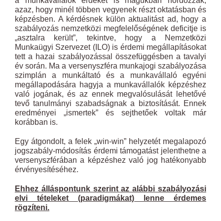
a munkavállalók érdekét is magukban hordozzák,
azaz, hogy minél többen vegyenek részt oktatásban és
képzésben. A kérdésnek külön aktualitást ad, hogy a
szabályozás nemzetközi megfelelőségének deficitje is
„asztalra került”, tekintve, hogy a Nemzetközi
Munkaügyi Szervezet (ILO) is érdemi megállapításokat
tett a hazai szabályozással összefüggésben a tavalyi
év során. Ma a versenyszféra munkajogi szabályozása
szimplán a munkáltató és a munkavállaló egyéni
megállapodására hagyja a munkavállalók képzéshez
való jogának, és az ennek megvalósulását lehetővé
tevő tanulmányi szabadságnak a biztosítását. Ennek
eredményei „ismertek” és sejthetőek voltak már
korábban is.
Egy átgondolt, a felek „win-win” helyzetét megalapozó
jogszabály-módosítás érdemi támogatást jelenthetne a
versenyszférában a képzéshez való jog hatékonyabb
érvényesítéséhez.
Ehhez álláspontunk szerint az alábbi szabályozási
elvi tételeket (paradigmákat) lenne érdemes
rögzíteni.