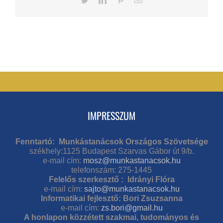
IMPRESSZUM
Fenntartó: Munkástanácsok Országos Szövetsége
székhely:1125 Budapest Szarvas Gábor út 9/b.
e-mail cím:
mosz@munkastanacsok.hu
telefonszám: 275-1445
Felelős szerkesztő : Idrányi Flóra
e-mail cím:
sajto@munkastanacsok.hu
Informatikai fejlesztő: Bori Zsuzsanna
e-mail cím:
zs.bori@gmail.hu
A honlapon közzétett szakmai, tudományos és