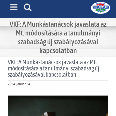
Skip
to
content
VKF: A Munkástanácsok javaslata az
Mt. módosítására a tanulmányi
szabadság új szabályozásával
kapcsolatban
VKF: A Munkástanácsok javaslata az Mt.
módosítására a tanulmányi szabadság új
szabályozásával kapcsolatban
2024. január 24.
View
Larger
Image