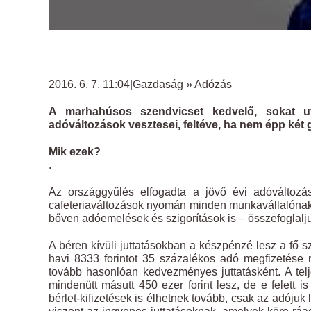
2016. 6. 7. 11:04|Gazdaság » Adózás
A marhahúsos szendvicset kedvelő, sokat ut
adóváltozások vesztesei, feltéve, ha nem épp két 
Mik ezek?
.
Az országgyűlés elfogadta a jövő évi adóváltozás
cafeteriaváltozások nyomán minden munkavállalónak 
bőven adóemelések és szigorítások is – összefoglalju
A béren kívüli juttatásokban a készpénzé lesz a fő s
havi 8333 forintot 35 százalékos adó megfizetése
tovább hasonlóan kedvezményes juttatásként. A tel
mindenütt másutt 450 ezer forint lesz, de e felett i
bérlet-kifizetések is élhetnek tovább, csak az adóju