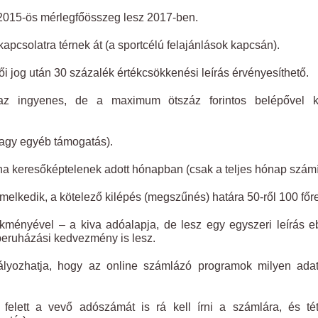
2015-ös mérlegfőösszeg lesz 2017-ben.
apcsolatra térnek át (a sportcélú felajánlások kapcsán).
 jog után 30 százalék értékcsökkenési leírás érvényesíthető.
 ingyenes, de a maximum ötszáz forintos belépővel kí
vagy egyéb támogatás).
ha keresőképtelenek adott hónapban (csak a teljes hónap számí
melkedik, a kötelező kilépés (megszűnés) határa 50-ről 100 főre
kményével – a kiva adóalapja, de lesz egy egyszeri leírás e
beruházási kedvezmény is lesz.
lyozhatja, hogy az online számlázó programok milyen adat
 felett a vevő adószámát is rá kell írni a számlára, és té