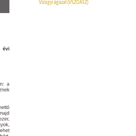
Vízügyi ágazat (VSZOÁSZ)
 évi
n: a
sznek
nettó
 majd
ezer,
nyok,
lehet