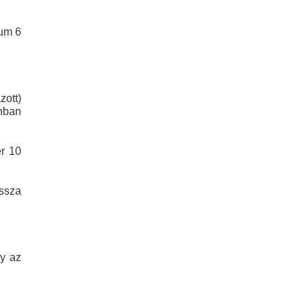
mum 6
ott)
onban
er 10
issza
gy az