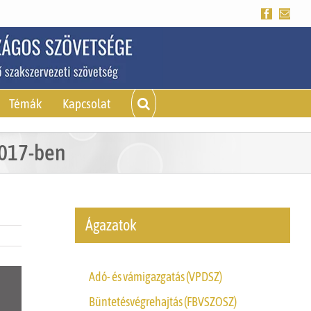
Facebook
Emai
Témák
Kapcsolat
2017-ben
Ágazatok
Adó- és vámigazgatás (VPDSZ)
Büntetésvégrehajtás (FBVSZOSZ)