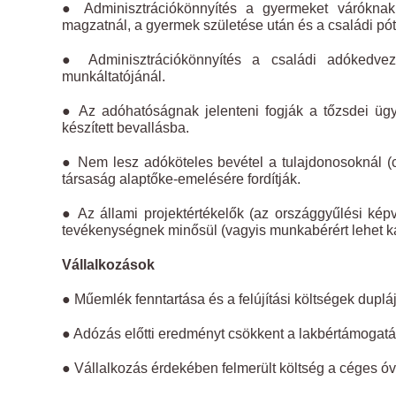
● Adminisztrációkönnyítés a gyermeket váróknak
magzatnál, a gyermek születése után és a családi pót
● Adminisztrációkönnyítés a családi adókedvez
munkáltatójánál.
● Az adóhatóságnak jelenteni fogják a tőzsdei ügyl
készített bevallásba.
● Nem lesz adóköteles bevétel a tulajdonosoknál (cs
társaság alaptőke-emelésére fordítják.
● Az állami projektértékelők (az országgyűlési ké
tevékenységnek minősül (vagyis munkabérért lehet ka
Vállalkozások
● Műemlék fenntartása és a felújítási költségek duplá
● Adózás előtti eredményt csökkent a lakbértámogatá
● Vállalkozás érdekében felmerült költség a céges 