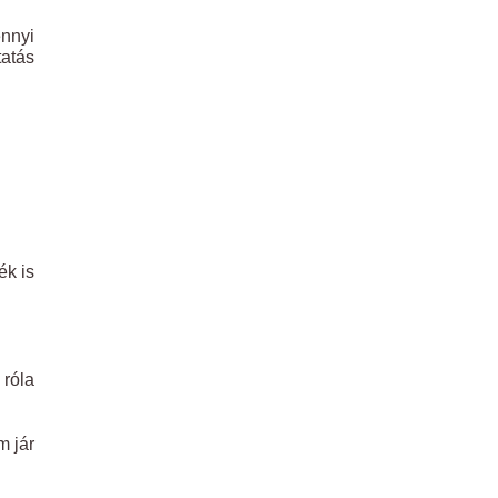
ennyi
tatás
ék is
 róla
m jár