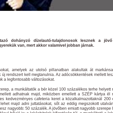
azó dohányzó dízelautó-tulajdonosok lesznek a jövő
gyerekük van, mert akkor valamivel jobban járnak.
okat, amelyek az utolsó pillanatban alakultak át markánsa
új rendszert kell megtanulnia. Az adócsökkentések mellett le
k a legfontosabb változásokat.
zerep, a munkáltatók a bér közel 100 százalékos terhe helyett 
 mellett adhatnak majd, miközben emellett a SZÉP kártya él
jes kedvezményes cafeteria keret a közalkalmazottaknál 200 
s lehet majd adni juttatásokat, sőt az eddig megszokott utalvá
k lesz nagyobb: 50 százalék. A jövőben emiatt nagyobb szerepe 