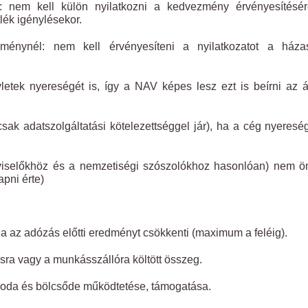
: nem kell külön nyilatkozni a kedvezmény érvényesítésér
lék igénylésekor.
ménynél: nem kell érvényesíteni a nyilatkozatot a házas
etek nyereségét is, így a NAV képes lesz ezt is beírni az á
ak adatszolgáltatási kötelezettséggel jár), ha a cég nyeresé
pviselőkhöz és a nemzetiségi szószolókhoz hasonlóan) nem ö
pni érte)
ja az adózás előtti eredményt csökkenti (maximum a feléig).
sra vagy a munkásszállóra költött összeg.
óvoda és bölcsőde működtetése, támogatása.