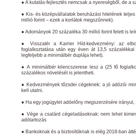
● A kutatás-fejlesztés nemcsak a nyereségből, de a s
● Kis- és középvállalatok beruházási hitelének telje
millió forint – ezek a korlátok megszűnnek).
● Adományok 20 százaléka 30 millió forint felett is leí
● Visszatér a Karrier Híd-kedvezmény: az elbocsá
foglalkoztatása után egy éven át 13,5 százalékka
legfeljebb a minimálbér duplája lehet).
● A minimálbér kilencszerese lesz a (25 fő foglalkoz
százalékos növelését is jelentheti.
● Kedvezmények tőzsdei cégeknek: a jó adózói minős
kell utalni.
● Ha egy jogügylet adóelőny megszerzésére irányul, 
● Vége a csalárd cégeladásoknak: nem lehet kimene
adótartozás
● Bankoknak és a biztosítóknak is elég 2018-ban áttér