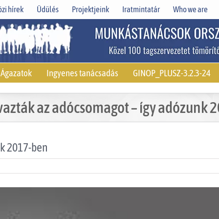
zi hírek
Üdülés
Projektjeink
Iratmintatár
Who we are
Ágazatok
Ingyenes tanácsadás
GINOP_PLUSZ-3.2.3-24
azták az adócsomagot – így adózunk 
nk 2017-ben