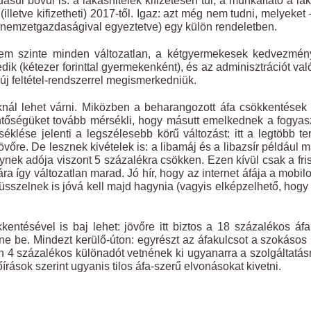
sul bővül is: a lakáshitelek kifizetésén túl, a munkáltató a lak
illetve kifizetheti) 2017-től. Igaz: azt még nem tudni, melyeket 
 nemzetgazdaságival egyeztetve) egy külön rendeletben.
em szinte minden változatlan, a kétgyermekesek kedvezmén
dik (kétezer forinttal gyermekenként), és az adminisztrációt va
új feltétel-rendszerrel megismerkedniük.
knál lehet várni. Miközben a beharangozott áfa csökkentése
entőségüket tovább mérsékli, hogy másutt emelkednek a fogyas
éklése jelenti a legszélesebb körű változást: itt a legtöbb t
vőre. De lesznek kivételek is: a libamáj és a libazsír például 
lynek adója viszont 5 százalékra csökken. Ezen kívül csak a fris
a így változatlan marad. Jó hír, hogy az internet áfája a mobil
üsszelnek is jóvá kell majd hagynia (vagyis elképzelhető, hog
entésével is baj lehet: jövőre itt biztos a 18 százalékos áf
ne be. Mindezt kerülő-úton: egyrészt az áfakulcsot a szokásos
4 százalékos különadót vetnének ki ugyanarra a szolgáltatásra
rások szerint ugyanis tilos áfa-szerű elvonásokat kivetni.