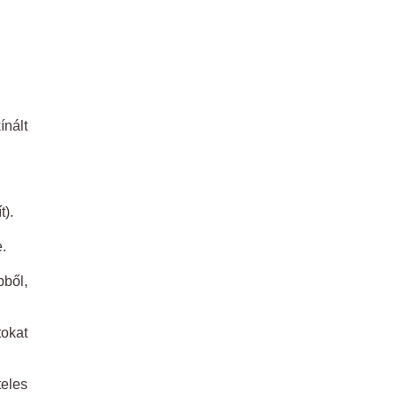
nált
t).
.
bből,
okat
teles