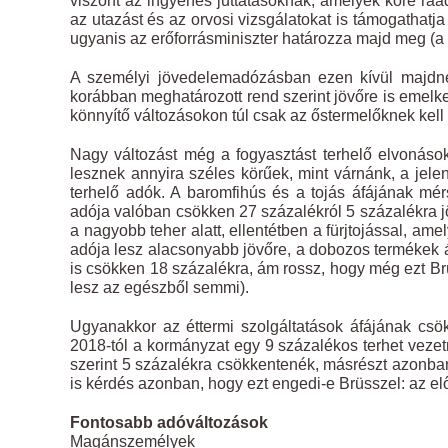
viszont az ingyenes juttatásoknak, amelyek köre ráadá
az utazást és az orvosi vizsgálatokat is támogathatja (
ugyanis az erőforrásminiszter határozza majd meg (a
A személyi jövedelemadózásban ezen kívül majdn
korábban meghatározott rend szerint jövőre is emelke
könnyítő változásokon túl csak az őstermelőknek kell 
Nagy változást még a fogyasztást terhelő elvonáso
lesznek annyira széles körűek, mint várnánk, a jel
terhelő adók. A baromfihús és a tojás áfájának mérs
adója valóban csökken 27 százalékról 5 százalékra jö
a nagyobb teher alatt, ellentétben a fürjtojással, ame
adója lesz alacsonyabb jövőre, a dobozos termékek ár
is csökken 18 százalékra, ám rossz, hogy még ezt Br
lesz az egészből semmi).
Ugyanakkor az éttermi szolgáltatások áfájának csökk
2018-tól a kormányzat egy 9 százalékos terhet vezet
szerint 5 százalékra csökkentenék, másrészt azonban 
is kérdés azonban, hogy ezt engedi-e Brüsszel: az előí
Fontosabb adóváltozások
Magánszemélyek