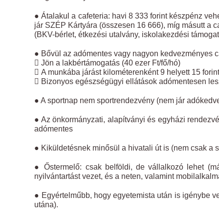
● Átalakul a cafeteria: havi 8 333 forint készpénz v
jár SZÉP Kártyára (összesen 16 666), míg másutt a ca
(BKV-bérlet, étkezési utalvány, iskolakezdési támogat
● Bővül az adómentes vagy nagyon kedvezményes ca
 Jön a lakbértámogatás (40 ezer Ft/fő/hó)
 A munkába járást kilométerenként 9 helyett 15 forint
 Bizonyos egészségügyi ellátások adómentesen lesz
● A sportnap nem sportrendezvény (nem jár adókedv
● Az önkormányzati, alapítványi és egyházi rendezvén
adómentes
● Kiküldetésnek minősül a hivatali út is (nem csak a
● Őstermelő: csak belföldi, de vállalkozó lehet (m
nyilvántartást vezet, és a neten, valamint mobilalkalma
● Egyértelműbb, hogy egyetemista után is igénybe ve
utána).