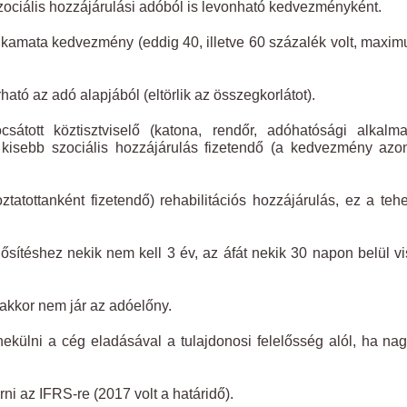
zociális hozzájárulási adóból is levonható kedvezményként.
s kamata kedvezmény (eddig 40, illetve 60 százalék volt, maxi
rható az adó alapjából (eltörlik az összegkorlátot).
tott köztisztviselő (katona, rendőr, adóhatósági alkalmaz
l kisebb szociális hozzájárulás fizetendő (a kedvezmény az
tatottanként fizetendő) rehabilitációs hozzájárulás, ez a teh
ítéshez nekik nem kell 3 év, az áfát nekik 30 napon belül v
akkor nem jár az adóelőny.
külni a cég eladásával a tulajdonosi felelősség alól, ha na
ni az IFRS-re (2017 volt a határidő).