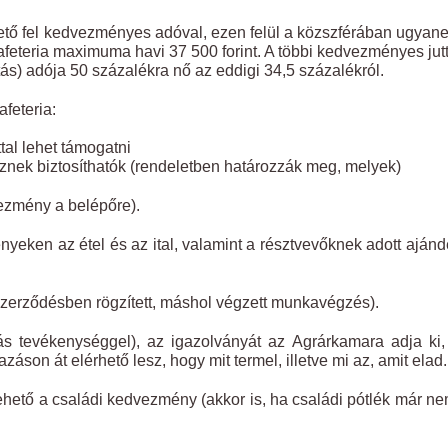
ehető fel kedvezményes adóval, ezen felül a közszférában ugyan
feteria maximuma havi 37 500 forint. A többi kedvezményes jut
ás) adója 50 százalékra nő az eddigi 34,5 százalékról.
feteria:
tal lehet támogatni
nek biztosíthatók (rendeletben határozzák meg, melyek)
ezmény a belépőre).
yeken az étel és az ital, valamint a résztvevőknek adott ajánd
 szerződésben rögzített, máshol végzett munkavégzés).
ás tevékenységgel), az igazolványát az Agrárkamara adja ki,
záson át elérhető lesz, hogy mit termel, illetve mi az, amit elad.
hető a családi kedvezmény (akkor is, ha családi pótlék már ne