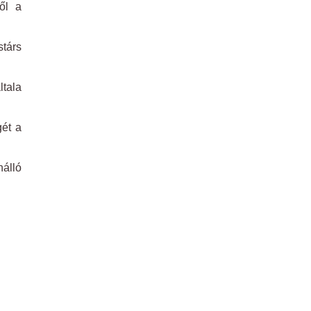
ől a
társ
ltala
gét a
nálló