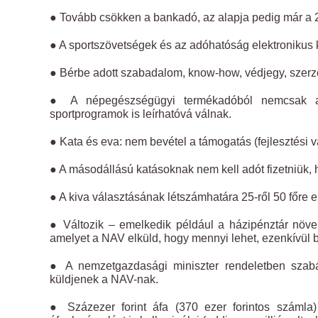
● Tovább csökken a bankadó, az alapja pedig már a 
● A sportszövetségek és az adóhatóság elektronikus k
● Bérbe adott szabadalom, know-how, védjegy, szerzői
● A népegészségügyi termékadóból nemcsak az
sportprogramok is leírhatóvá válnak.
● Kata és eva: nem bevétel a támogatás (fejlesztési 
● A másodállású katásoknak nem kell adót fizetniük, 
● A kiva választásának létszámhatára 25-ről 50 főre e
● Változik – emelkedik például a házipénztár növe
amelyet a NAV elküld, hogy mennyi lehet, ezenkívül 
● A nemzetgazdasági miniszter rendeletben szabá
küldjenek a NAV-nak.
● Százezer forint áfa (370 ezer forintos számla)