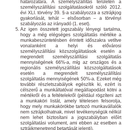
határozatára. A személyszállítás területén a
személyszállítási szolgáltatásokról szóló 2012.
évi XLI. törvény 39. §-a szabályozza a sztrájkjog
gyakorlását, tehát – elsősorban – a törvényi
szabályozás az irányadó (1. eset).
Az igen összetett jogszabály lényegi tartalma,
hogy a még elégséges szolgáltatás mértéke a
munkabeszüntetésben érintett időszakra vetítve
vonalanként a helyi és elővárosi
személyszállítási közszolgáltatások esetén a
megrendelt személyszállítási szolgáltatás
mennyiségének 66%-a, míg az országos és a
regionális személyszállítási közszolgáltatások
esetén a megrendelt személyszállítási
szolgáltatás mennyiségének 50%-a. Ezeket még
további részletszabályok egészítik ki, ezért is
célszerű a munkáltatóval megállapodást kötni a
mértékről és a feltételekről (például rögzíteni azt
a munkaköri listát, amely tételesen felsorolja,
hogy mely munkakörökbe tartozó munkavállalók
nem sztrájkolhatnak, mivel tevékenységük nélkül
nem lehet biztosítani a jogszabályban előírt
szolgáltatási volument, ami ebben az esetben a
sztrájkmenetrend betartását jelenti).