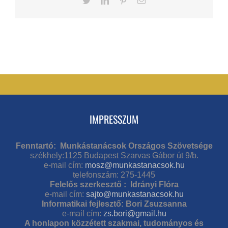
Twitter
LinkedIn
Pinterest
Email
IMPRESSZUM
Fenntartó: Munkástanácsok Országos Szövetsége
székhely:1125 Budapest Szarvas Gábor út 9/b.
e-mail cím:
mosz@munkastanacsok.hu
telefonszám: 275-1445
Felelős szerkesztő : Idrányi Flóra
e-mail cím:
sajto@munkastanacsok.hu
Informatikai fejlesztő: Bori Zsuzsanna
e-mail cím:
zs.bori@gmail.hu
A honlapon közzétett szakmai, tudományos és