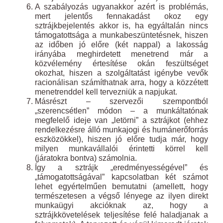
A szabályozás ugyanakkor azért is problémás,
mert jelentős fennakadást okoz egy
sztrájkbejelentés akkor is, ha egyáltalán nincs
támogatottsága a munkabeszüntetésnek, hiszen
az időben jó előre (két nappal) a lakosság
irányába meghirdetett menetrend már a
közvélemény értesítése okán feszültséget
okozhat, hiszen a szolgáltatást igénybe vevők
racionálisan számíthatnak arra, hogy a közzétett
menetrenddel kell tervezniük a napjukat.
Másrészt – szervezői szempontból
„szerencsétlen” módon – a munkáltatónak
megfelelő ideje van „letörni” a sztrájkot (ehhez
rendelkezésre álló munkajogi és humánerőforrás
eszközökkel), hiszen jó előre tudja már, hogy
milyen munkavállalói érintetti körrel kell
(járatokra bontva) számolnia.
Így a sztrájk „eredményességével” és
„támogatottságával” kapcsolatban két számot
lehet egyértelműen bemutatni (amellett, hogy
természetesen a végső lényege az ilyen direkt
munkaügyi akcióknak az, hogy a
sztrájkkövetelések teljesítése felé haladjanak a