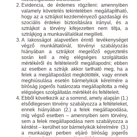
Evidencia, de érdemes rögzíteni: amennyiben
valamely követelés tekintetében megállapítható,
hogy az a sztrájkot kezdeményező gazdasági és
szociális érdekei biztosítására irányul, és a
sztrájkot a törvény kifejezetten nem tiltja, a
sztrájkjog a munkavállalókat megilleti.
A lakosságot alapvetően érintő tevékenységet
végző munkáltatónál, törvényi szabályozás
hiányában a sztrájkot megelőző egyeztetés
során kell a még elégséges szolgáltatás
mértékéről és feltételeiről megállapodni; ebben
az esetben a sztrájk akkor tartható meg, ha a
felek a megállapodást megkötötték, vagy ennek
meghiúsulása esetén bármelyikük kérelmére a
bíróság jogerős határozata megállapította a még
elégséges szolgáltatás mértékét és feltételeit.
Ebből következik az a sorrend, amely alapján (1.)
elsődlegesen törvény szabályozza a feltételeket,
ennek hiányában (2.) a felek megállapodása,
míg végső esetben – amennyiben sem törvény,
sem a felek megállapodása nem szabályozza a
kérdést – kerülhet sor bármelyikük kérelmére (3.)
a munkaügyi perben eljáró bíróság jogerős