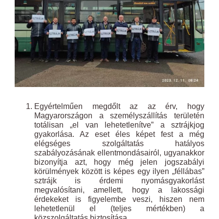
Egyértelműen megdőlt az az érv, hogy
Magyarországon a személyszállítás területén
totálisan „el van lehetetlenítve” a sztrájkjog
gyakorlása. Az eset éles képet fest a még
elégséges szolgáltatás hatályos
szabályozásának ellentmondásairól, ugyanakkor
bizonyítja azt, hogy még jelen jogszabályi
körülmények között is képes egy ilyen „féllábas”
sztrájk is érdemi nyomásgyakorlást
megvalósítani, amellett, hogy a lakossági
érdekeket is figyelembe veszi, hiszen nem
lehetetlenül el (teljes mértékben) a
közszolgáltatás biztosítása.