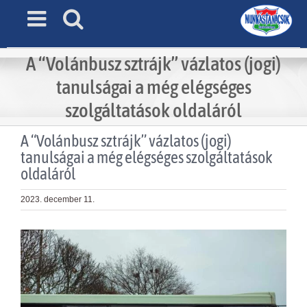
Skip
to
content
A “Volánbusz sztrájk” vázlatos (jogi)
tanulságai a még elégséges
szolgáltatások oldaláról
A “Volánbusz sztrájk” vázlatos (jogi)
tanulságai a még elégséges szolgáltatások
oldaláról
2023. december 11.
View
Larger
Image