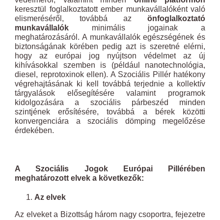
keresztül foglalkoztatott ember munkavállalóként való
elismeréséről, továbbá az
önfoglalkoztató
munkavállalók
minimális jogainak a
meghatározásáról. A munkavállalók egészségének és
biztonságának körében pedig azt is szeretné elérni,
hogy az európai jog nyújtson védelmet az új
kihívásokkal szemben is (például nanotechnológia,
diesel, reprotoxinok ellen). A Szociális Pillér hatékony
végrehajtásának ki kell továbbá terjednie a kollektív
tárgyalások elősegítésére valamint programok
kidolgozására a szociális párbeszéd minden
szintjének erősítésére, továbbá a bérek közötti
konvergenciára a szociális dömping megelőzése
érdekében.
A Szociális Jogok Európai Pillérében
meghatározott elvek a következők:
Az elvek
Az elveket a Bizottság három nagy csoportra, fejezetre