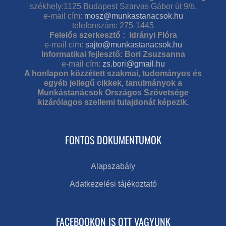
székhely:1125 Budapest Szarvas Gábor út 9/b.
e-mail cím:
mosz@munkastanacsok.hu
telefonszám: 275-1445
Felelős szerkesztő : Idrányi Flóra
e-mail cím:
sajto@munkastanacsok.hu
Informatikai fejlesztő: Bori Zsuzsanna
e-mail cím:
zs.bori@gmail.hu
A honlapon közzétett szakmai, tudományos és
egyéb jellegű cikkek, tanulmányok a
Munkástanácsok Országos Szövetsége
kizárólagos szellemi tulajdonát képezik.
FONTOS DOKUMENTUMOK
Alapszabály
Adatkezelési tájékoztató
FACEBOOKON IS OTT VAGYUNK