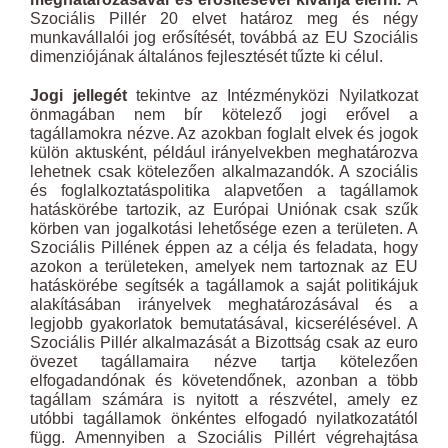
Szociális Pillér 20 elvet határoz meg és négy
munkavállalói jog erősítését, továbbá az EU Szociális
dimenziójának általános fejlesztését tűzte ki célul.
Jogi jellegét
tekintve az Intézményközi Nyilatkozat
önmagában nem bír kötelező jogi erővel a
tagállamokra nézve. Az azokban foglalt elvek és jogok
külön aktusként, például irányelvekben meghatározva
lehetnek csak kötelezően alkalmazandók. A szociális
és foglalkoztatáspolitika alapvetően a tagállamok
hatáskörébe tartozik, az Európai Uniónak csak szűk
körben van jogalkotási lehetősége ezen a területen. A
Szociális Pillének éppen az a célja és feladata, hogy
azokon a területeken, amelyek nem tartoznak az EU
hatáskörébe segítsék a tagállamok a saját politikájuk
alakításában irányelvek meghatározásával és a
legjobb gyakorlatok bemutatásával, kicserélésével. A
Szociális Pillér alkalmazását a Bizottság csak az euro
övezet tagállamaira nézve tartja kötelezően
elfogadandónak és követendőnek, azonban a több
tagállam számára is nyitott a részvétel, amely ez
utóbbi tagállamok önkéntes elfogadó nyilatkozatától
függ. Amennyiben a Szociális Pillért végrehajtása