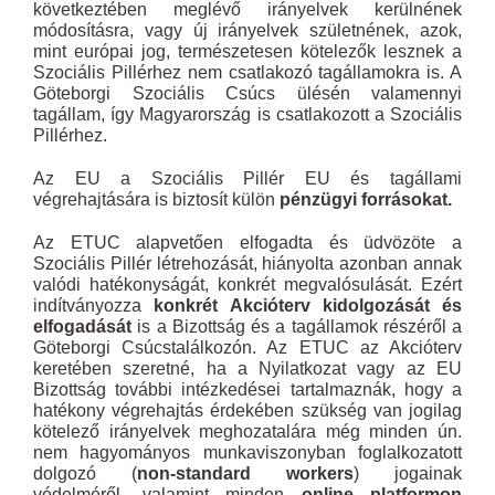
következtében meglévő irányelvek kerülnének
módosításra, vagy új irányelvek születnének, azok,
mint európai jog, természetesen kötelezők lesznek a
Szociális Pillérhez nem csatlakozó tagállamokra is. A
Göteborgi Szociális Csúcs ülésén valamennyi
tagállam, így Magyarország is csatlakozott a Szociális
Pillérhez.
Az EU a Szociális Pillér EU és tagállami
végrehajtására is biztosít külön
pénzügyi forrásokat.
Az ETUC alapvetően elfogadta és üdvözöte a
Szociális Pillér létrehozását, hiányolta azonban annak
valódi hatékonyságát, konkrét megvalósulását. Ezért
indítványozza
konkrét Akcióterv kidolgozását és
elfogadását
is a Bizottság és a tagállamok részéről a
Göteborgi Csúcstalálkozón. Az ETUC az Akcióterv
keretében szeretné, ha a Nyilatkozat vagy az EU
Bizottság további intézkedései tartalmaznák, hogy a
hatékony végrehajtás érdekében szükség van jogilag
kötelező irányelvek meghozatalára még minden ún.
nem hagyományos munkaviszonyban foglalkozatott
dolgozó (
non-standard workers
) jogainak
védelméről, valamint minden
online platformon