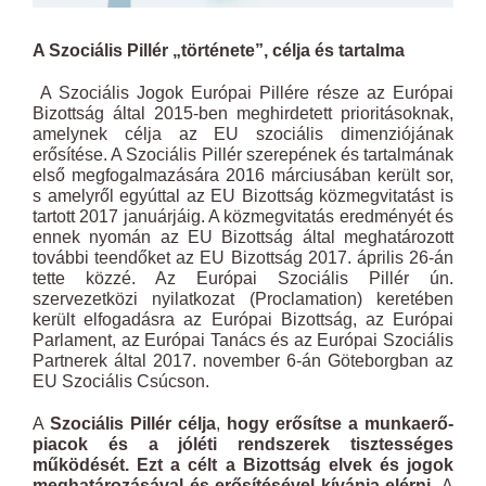
A Szociális Pillér „története”, célja és tartalma
A Szociális Jogok Európai Pillére része az Európai
Bizottság által 2015-ben meghirdetett prioritásoknak,
amelynek célja az EU szociális dimenziójának
erősítése. A Szociális Pillér szerepének és tartalmának
első megfogalmazására 2016 márciusában került sor,
s amelyről egyúttal az EU Bizottság közmegvitatást is
tartott 2017 januárjáig. A közmegvitatás eredményét és
ennek nyomán az EU Bizottság által meghatározott
további teendőket az EU Bizottság 2017. április 26-án
tette közzé. Az Európai Szociális Pillér ún.
szervezetközi nyilatkozat (Proclamation) keretében
került elfogadásra az Európai Bizottság, az Európai
Parlament, az Európai Tanács és az Európai Szociális
Partnerek által 2017. november 6-án Göteborgban az
EU Szociális Csúcson.
A
Szociális Pillér célja
,
hogy erősítse a munkaerő-
piacok és a jóléti rendszerek tisztességes
működését. Ezt a célt a Bizottság elvek és jogok
meghatározásával és erősítésével kívánja elérni.
A