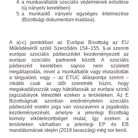
a munkavállalók szociális védelmének erősítése
(új irányelv keretében)
a munkaidő irányelv egységes értelmezése
(Bizottsági dokumentum kiadása).
A a)-c) pontokban az Európai Bizottság az EU
Működéséről szóló Szerződés 154–155. §-ai szerinti
európai szociális párbeszédet kezdeményezett az
európai szociális partnerek között. A szociális
párbeszéd keretében sajnos nem született
megállapodás, mivel a munkáltatók vagy elutasították
a tárgyalást, vagy – az ETUC álláspontja szerint –
inkább csak az időt szeretnék húzni, hogy
megakadályozzák vagy hátráltassák az európai szintű
jogszabályok létrejöttét ezeken a területeken. Az E
Bizottságnak azonban eredménytelen szociális
párbeszéd esetén joga van visszavenni a jogalkotás
kezdeményezését, amelyre a jelenlegi Bizottság
komoly elkötelezettséget mutat, így ezeken a
területeken várhatóan a jelenlegi EP és EB
mandátumának idején (2019 tavaszáig) még sor kerül.