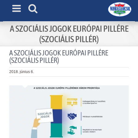
Skip
to
content
A SZOCIÁLIS JOGOK EURÓPAI PILLÉRE
(SZOCIÁLIS PILLÉR)
A SZOCIÁLIS JOGOK EURÓPAI PILLÉRE
(SZOCIÁLIS PILLÉR)
2018. június 6.
View
Larger
Image