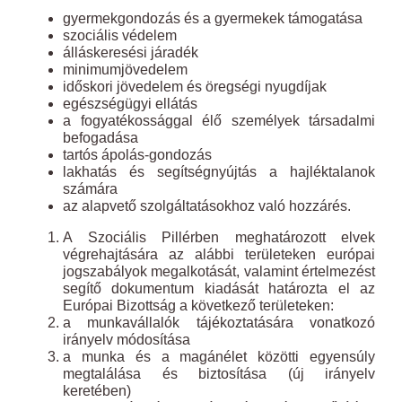
gyermekgondozás és a gyermekek támogatása
szociális védelem
álláskeresési járadék
minimumjövedelem
időskori jövedelem és öregségi nyugdíjak
egészségügyi ellátás
a fogyatékossággal élő személyek társadalmi
befogadása
tartós ápolás-gondozás
lakhatás és segítségnyújtás a hajléktalanok
számára
az alapvető szolgáltatásokhoz való hozzárés.
A Szociális Pillérben meghatározott elvek
végrehajtására az alábbi területeken európai
jogszabályok megalkotását, valamint értelmezést
segítő dokumentum kiadását határozta el az
Európai Bizottság a következő területeken:
a munkavállalók tájékoztatására vonatkozó
irányelv módosítása
a munka és a magánélet közötti egyensúly
megtalálása és biztosítása (új irányelv
keretében)