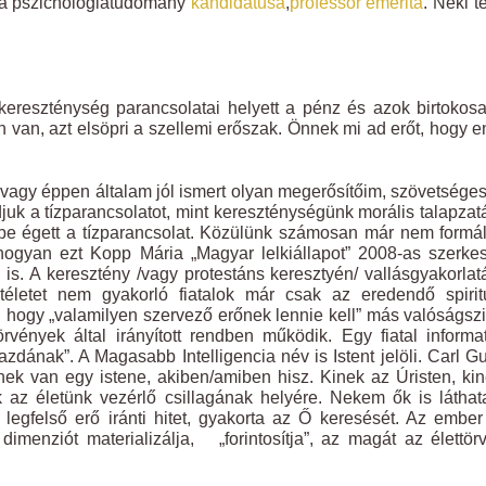
, a pszichológiatudomány
kandidátusa
,
professor emerita
. Neki te
kereszténység parancsolatai helyett a pénz és azok birtokos
en van, azt elsöpri a szellemi erőszak. Önnek mi ad erőt, hogy 
vagy éppen általam jól ismert olyan megerősítőim, szövetsége
adjuk a tízparancsolatot, mint kereszténységünk morális talapzat
be égett a tízparancsolat. Közülünk számosan már nem formá
ogyan ezt Kopp Mária „Magyar lelkiállapot” 2008-as szerkes
. A keresztény /vagy protestáns keresztyén/ vallásgyakorla
itéletet nem gyakorló fiatalok már csak az eredendő spirit
 hogy „valamilyen szervező erőnek lennie kell” más valóságsz
vények által irányított rendben működik. Egy fiatal informa
azdának”. A Magasabb Intelligencia név is Istent jelöli. Carl G
inek van egy istene, akiben/amiben hisz. Kinek az Úristen, ki
nk az életünk vezérlő csillagának helyére. Nekem ők is láthat
egfelső erő iránti hitet, gyakorta az Ő keresését. Az ember
ő dimenziót materializálja, „forintosítja”, az magát az élettör