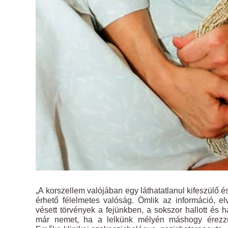
„A korszellem valójában egy láthatatlanul kifeszülő 
érhető félelmetes valóság. Ömlik az információ, el
vésett törvények a fejünkben, a sokszor hallott 
már nemet, ha a lelkünk mélyén máshogy érezzü