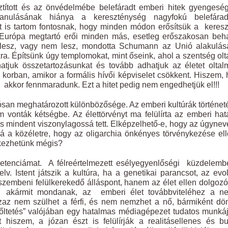
tított és az önvédelmébe belefáradt emberi hitek gyengesé
k-tanulásának hiánya a kereszténység nagyfokú belefárad
t is tartom fontosnak, hogy minden módon erősítsük a keres
ek Európa megtartó erői minden más, esetleg erőszakosan beh
 lesz, vagy nem lesz, mondotta Schumann az Unió alakulása
ra. Építsünk úgy templomokat, mint őseink, ahol a szentség ol
hatjuk összetartozásunkat és tovább adhatjuk az életet olta
 korban, amikor a formális hívői képviselet csökkent. Hiszem,
k, akkor fennmaradunk. Ezt a hitet pedig nem engedhetjük el!!!
ósan meghatározott különbözősége. Az emberi kultúrák történe
m vonták kétségbe. Az élettörvényt ma felülírta az emberi ha
us mindent viszonylagossá tett. Elképzelhető-e, hogy az úgynev
k rá a közéletre, hogy az oligarchia önkényes törvénykezése el
kezhetünk mégis?
tenciámat. A félreértelmezett esélyegyenlőségi küzdelemb
. Istent játszik a kultúra, ha a genetikai parancsot, az evo
l szembeni felülkerekedő álláspont, hanem az élet ellen dolgozó
en akármit mondanak, az emberi élet továbbviteléhez a n
Azaz nem szülhet a férfi, és nem nemzhet a nő, bármiként dö
erőltetés” valójában egy hatalmas médiagépezet tudatos munká
 hiszem, a józan észt is felülírják a realitásellenes és bu