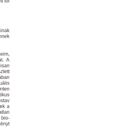
tt föl
ainak
ennek
seim,
át. A
lisan
ztett
tában
uális
inten
tikus
ustav
nek a
atlan
 bio-
vényt