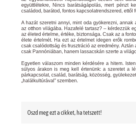
együttlétekre, Nincs barátságápolás, mert pénzt k
családod, barátod, fontos kapcsolatrendszered, ettől
A hazát szeretni annyi, mint oda gyökerezni, annak 
az otthon világába. Hazafelé tartasz? – kérdezzük e
az életed értelme, értéke, biztonsága. Csak az a fontos
élete értelmét. Ha ezt az értelmet idegen erők rombo
csak csalódottság és frusztráció az eredmény. Aztán 
csak Pannóniában, hanem lassacskán szerte a világ
Egyetlen válaszom minden kérdésére a hitem. Isten
súlyos árakon is meg kell értenünk: a szeretet a l
párkapcsolat, család, barátság, közösség, gyülekezet,
„halálkultúrával” szemben.
Oszd meg ezt a cikket, ha tetszett!