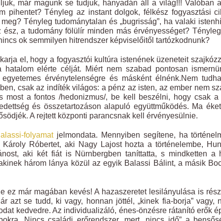
ljuk, már magunk se tudjuk, hányadán áll a világ!!! Valóban 
 pihentet? Tényleg az instant dolgok, félkész fogyasztási c
 meg? Tényleg tudománytalan és „bugrisság”, ha valaki isten
z ész, a tudomány fölülír minden más érvényességet? Tényle
 nincs ok semmilyen hitrendszer képviselőitől tartózkodnunk?
arja el, hogy a fogyasztói kultúra istenének üzeneteit szajkóz
 hatalom elérte célját. Miért nem szabad pontosan ismernü
az egyetemes érvénytelenségre és másként élnénk.Nem tudha
ben, csak az indíték világos: a pénz az isten, az ember nem sz
s most a fontos /hedonizmus/, be kell beszélni, hogy csak a 
gedettség és összetartozáson alapuló együttműködés. Ma éket
djék. A rejtett központi parancsnak kell érvényesülnie.
alassi-folyamat
jelmondata. Mennyiben segítene, ha történel
al: Károly Róbertet, aki Nagy Lajost hozta a történelembe, Hu
ánost, aki két fiát is Nürnbergben taníttatta, s mindketten a
akinek három lánya közül az egyik Balassi Bálint, a másik Bo
de ez már magában kevés! A hazaszeretet lesilányulása is rés
r azt se tudd, ki vagy, honnan jöttél, „kinek fia-borja” vagy, 
odat kedvedre. Az individualizáló, énes-önzésre rátanító erők 
bokra. Nincs családi erőrendszer, mert „nincs idő” a benső