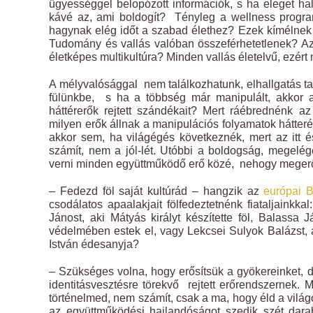
ügyességgel belopózott információk, s ha eleget hal
kávé az, ami boldogít? Tényleg a wellness program
hagynak elég időt a szabad élethez? Ezek kímélnek
Tudomány és vallás valóban összeférhetetlenek? A
életképes multikultúra? Minden vallás életelvű, ezért
A mélyvalósággal nem találkozhatunk, elhallgatás tak
fülünkbe, s ha a többség már manipulált, akkor a
háttérerők rejtett szándékait? Mert ráébrednénk 
milyen erők állnak a manipulációs folyamatok hátteré
akkor sem, ha világégés következnék, mert az itt é
számít, nem a jól-lét. Utóbbi a boldogság, megelé
verni minden együttműködő erő közé, nehogy megerősö
– Fedezd föl saját kultúrád – hangzik az
európai B
csodálatos apaalakjait fölfedeztetnénk fiataljainkk
Jánost, aki Mátyás királyt készítette föl, Balassa J
védelmében estek el, vagy Lekcsei Sulyok Balázst, 
István édesanyja?
– Szükséges volna, hogy erősítsük a gyökereinket, 
identitásvesztésre törekvő rejtett erőrendszernek. Má
történelmed, nem számít, csak a ma, hogy éld a világ
az együttműködési hajlandóságot szedik szét dara