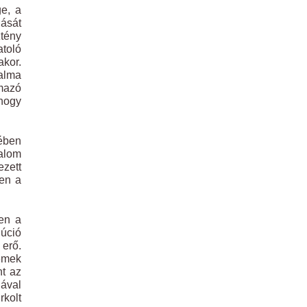
ge, a
ását
ztény
atoló
kor.
talma
lmazó
 hogy
tében
talom
ezett
len a
en a
lúció
 erő.
emek
nt az
jával
rkolt