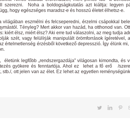
ell szerezni. Noha a boldogságkutatás azt kiáltja: legyen p
 függ, hogy egészséges maradsz-e és hosszú életet élhetsz-e.
a világában eszmélni és felcseperedni, érzelmi csápokkal bel
gymástól. Tényleg? Mert akkor van hazád, ha otthonod van. Ot
: kiért élsz, miért élsz? Aki erre tud válaszolni, az meg tudja ad
lják szét, vagy felülírják manipulált örömforrások ígéretével, 
az értelmetlenség érzésből következő depresszió. Így élünk mi
on.
, életünk legfőbb „rendszergazdája” világosan kimondta, és 
étezés gyökere és fenntartója. Ahol ez lehet a fő erő /szer
 stb./, ott jelen van az élet. Ez lehet az egyetlen reménységünk
Twitter
LinkedIn
Pint