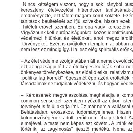
Nincs kétségem viszont, hogy a sok irányból pusz
keresztény életvezetési hitrendszer tanításána
eredményezte, ezt látom magam körül sokfelé. Ezér
tanítások beültetését az ifjú szívekbe, hiszen ez
hitéleti erővel szemben. Európa vagy keresztény
Vigyáznunk kell európaiságunkra, közös identitásunk
védelmezi hitünket és életünket, ahol megszilárdít
törvényeket. Ezért is gyűjtöttem templomra, abban a
nem lesz ez mindig így. Ha lesz elég spirituális erőn
– Az élet védelme szolgálatában áll a nemek evolúci
ezt az igazságpillért az életképes kultúrák soha ne
önkényes törvénykezése, az előálló etikai relativizm
„politikailag korrekt” rögeszmét épp azért erőltetté
társadalmak ne tudjanak védekezni, és hogyan véde
– Kérdésének megválaszolása meghaladja a kompe
common sense-zel szemben győzött az újkori istenelv
törvényét is felül akarja írni. Ez már nem a vallássa
Belátástalan, erőszakos, tudományellenes, hisz
különbözőségének adott erőit nem írhatjuk felül. 
elméjével, a teste nem képes ezt követni. A „ránk 
történik, az „agymosás” ijesztő mértékű. Néha azt