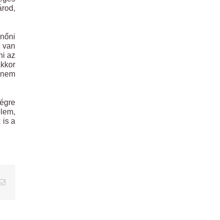
árod,
enőni
t van
ni az
akkor
, nem
végre
elem,
 is a
erest
Email