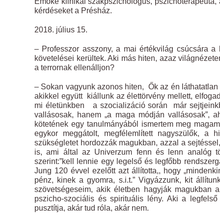
Emőke klinikai szakpszichológus, pszichoterapeuta
kérdéseket a Présház.
2018. július 15.
– Professzor asszony, a mai értékvilág csúcsára a 
követelései kerültek. Aki más hiten, azaz világnézet
a terrornak ellenálljon?
– Sokan vagyunk azonos hiten, Ők az én láthatatlan 
akikkel együtt kiállunk az élettörvény mellett, elfog
mi életünkben a szocializáció során már sejtjeink
vallásosak, hanem „a maga módján vallásosak”, ah
kötetének egy tanulmányából ismertem meg magam is
egykor meggátolt, megfélemlített nagyszülők, a h
szükségletet hordozzák magukban, azzal a sejtéssel,
is, ami által az Univerzum fenn és lenn analóg tör
szerint:”kell lennie egy legelső és legfőbb rendszerg
Jung 120 évvel ezelőtt azt állította,, hogy „mindenk
pénz, kinek a gyomra, s.i.t.” Vigyázzunk, kit állítu
szövetségeseim, akik életben hagyják magukban a l
pszicho-szociális és spirituális lény. Aki a legfels
pusztítja, akár tud róla, akár nem.