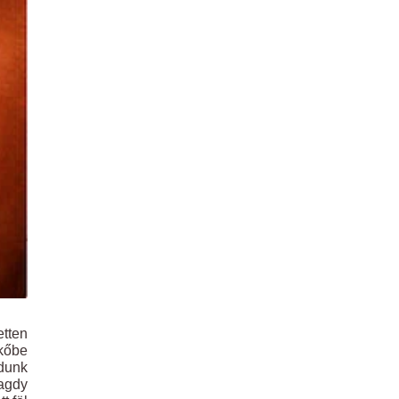
etten
 kőbe
ndunk
agdy