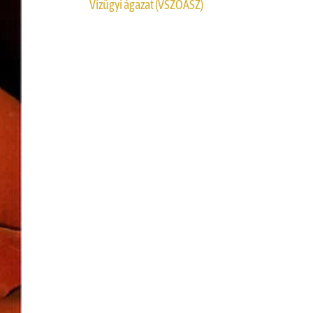
Vízügyi ágazat (VSZOÁSZ)