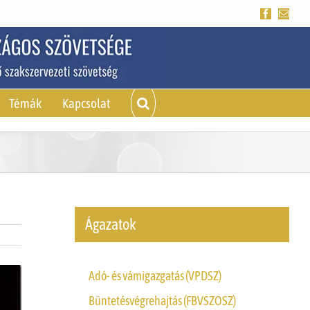
Facebook
Emai
Témák
Kapcsolat
Ágazatok
Adó- és vámigazgatás (VPDSZ)
Büntetésvégrehajtás (FBVSZOSZ)