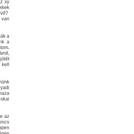
az xy
ikkek
hívő?
g van
zák a
nk a
tom,
ámít,
jólét
 kell
münk
nyadi
 haza
cskai
ze az
nincs
éppen
séges