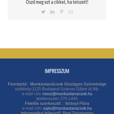
Oszd meg ezt a cikket, ha tetszett!
Twitter
LinkedIn
Pinterest
Email
IMPRESSZUM
Fenntartó: Munkástanácsok Országos Szövetsége
székhely:1125 Budapest Szarvas Gábor út 9/b.
e-mail cím:
mosz@munkastanacsok.hu
telefonszám: 275-1445
Felelős szerkesztő : Idrányi Flóra
e-mail cím:
sajto@munkastanacsok.hu
Informatikai fejlesztő: Bori Zsuzsanna