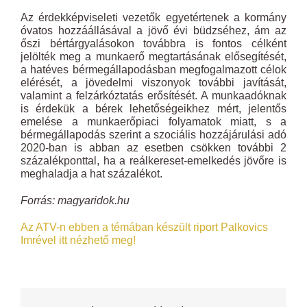
Az érdekképviseleti vezetők egyetértenek a kormány
óvatos hozzáállásával a jövő évi büdzséhez, ám az
őszi bértárgyalásokon továbbra is fontos célként
jelölték meg a munkaerő megtartásának elősegítését,
a hatéves bérmegállapodásban megfogalmazott célok
elérését, a jövedelmi viszonyok további javítását,
valamint a felzárkóztatás erősítését. A munkaadóknak
is érdekük a bérek lehetőségeikhez mért, jelentős
emelése a munkaerőpiaci folyamatok miatt, s a
bérmegállapodás szerint a szociális hozzájárulási adó
2020-ban is abban az esetben csökken további 2
százalékponttal, ha a reálkereset-emelkedés jövőre is
meghaladja a hat százalékot.
Forrás: magyaridok.hu
Az ATV-n ebben a témában készült riport Palkovics
Imrével itt nézhető meg!