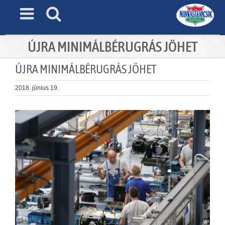
Skip
to
content
ÚJRA MINIMÁLBÉRUGRÁS JÖHET
ÚJRA MINIMÁLBÉRUGRÁS JÖHET
2018. június 19.
View
Larger
Image