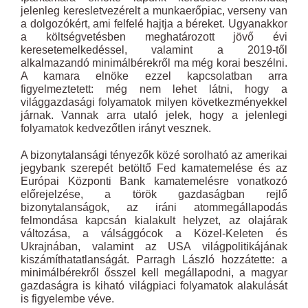
jelenleg keresletvezérelt a munkaerőpiac, verseny van
a dolgozókért, ami felfelé hajtja a béreket. Ugyanakkor
a költségvetésben meghatározott jövő évi
keresetemelkedéssel, valamint a 2019-től
alkalmazandó minimálbérekről ma még korai beszélni.
A kamara elnöke ezzel kapcsolatban arra
figyelmeztetett: még nem lehet látni, hogy a
világgazdasági folyamatok milyen következményekkel
járnak. Vannak arra utaló jelek, hogy a jelenlegi
folyamatok kedvezőtlen irányt vesznek.
A bizonytalansági tényezők közé sorolható az amerikai
jegybank szerepét betöltő Fed kamatemelése és az
Európai Központi Bank kamatemelésre vonatkozó
előrejelzése, a török gazdaságban rejlő
bizonytalanságok, az iráni atommegállapodás
felmondása kapcsán kialakult helyzet, az olajárak
változása, a válsággócok a Közel-Keleten és
Ukrajnában, valamint az USA világpolitikájának
kiszámíthatatlanságát. Parragh László hozzátette: a
minimálbérekről ősszel kell megállapodni, a magyar
gazdaságra is kiható világpiaci folyamatok alakulását
is figyelembe véve.