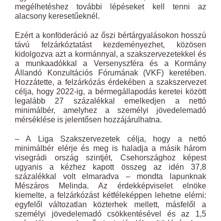
megélhetéshez további lépéseket kell tenni az
alacsony keresetűeknél.
Ezért a konföderáció az őszi bértárgyalásokon hosszú
távú felzárkóztatást kezdeményezhet, közösen
kidolgozva azt a kormánnyal, a szakszervezetekkel és
a munkaadókkal a Versenyszféra és a Kormány
Állandó Konzultációs Fórumának (VKF) keretében.
Hozzátette, a felzárkózás érdekében a szakszervezet
célja, hogy 2022-ig, a bérmegállapodás keretei között
legalább 27 százalékkal emelkedjen a nettó
minimálbér, amelyhez a személyi jövedelemadó
mérséklése is jelentősen hozzájárulhatna.
– A Liga Szakszervezetek célja, hogy a nettó
minimálbér elérje és meg is haladja a másik három
visegrádi ország szintjét, Csehországhoz képest
ugyanis a kézhez kapott összeg az idén 37,8
százalékkal volt elmaradva – mondta lapunknak
Mészáros Melinda. Az érdekképviselet elnöke
kiemelte, a felzárkózást kétféleképpen lehetne elérni:
egyfelől változatlan közterhek mellett, másfelől a
személyi jövedelemadó csökkentésével és az 1,5