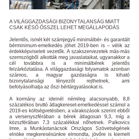
A VILÁGGAZDASÁGI BIZONYTALANSÁG MIATT
CSAK KÉSŐ ŐSSZEL LEHET MEGÁLLAPODÁS
Jelentős, ismét két számjegyű minimálbér- és garantált
bérminimum-emelkedés jöhet 2019-ben is – vélik az
érdekképviseleti vezetők. A szakszervezetek más-más
szemszögből alkották meg javaslataikat, ugyanakkor a
cél továbbra is a minimálbérek jelentős
felzárkóztatása. A világgazdasági folyamatok azonban
számos, a magyar gazdaságra is kiható
bizonytalansági tényezőt rejthetnek, ami
befolyásolhatja az őszi bértárgyalásokat is.
A kormány az ideinél némileg alacsonyabb, 8,8
százalékos bruttó átlagkereset-emelkedéssel számol a
2019-es költségvetésben, a várakozások szerint ebből
a versenyszférában a bérek átlagosan 9,3, míg a
közszférában 7,3 százalékkal nőhetnek. Palkovics
Imre, a Munkástanácsok Országos Szövetségének
elnöke megkeresésünkre elmondta, jövőre is kiemelt