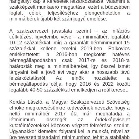
hangsúlyt kap a keresetek felzárkóztatása, valamint a
szakképzett munkaerő megtartása, ezért a büdzsében
foglalt célok teljesítéséhez elengedhetetlen a
minimálbérek újabb két számjegyű emelése.
A szakszervezet javaslata szerint – az inflációs
célkitűzést figyelembe véve – a minimálbért legalább
10-12 százalékkal, míg a garantált bérminimumot 15
százalékkal kellene emelni 2019-ben. Palkovics
emlékeztetett: a 2016-ban megkötött hatéves
bérmegállapodásban csak 2017-re és 2018-ra
határozták meg a minimálbéreket, így ősszel ismét
tárgyalni kell a jövő évi vagy akár a hosszabb távú
felzárkóztatásról. Az elnök hozzátette: a
bérmegállapodás célja, hogy 2016 és 2022 között
legalább 40-50 százalékkal emelkedjen a reálkereset.
Kordás László, a Magyar Szakszervezeti Szövetség
elnöke megkeresésünkre kedvezőnek nevezte, hogy a
nettó minimálbér 2017 óta már meghaladja a
létminimum összegét az érdekképviselet
kutatóintézetekkel közösen végzett felmérése szerint.
Ugyanakkor kiemelte: folytatni kell a munkát, mivel az
úgynevezett társadalmi minimumhoz, tehát a stabilabb