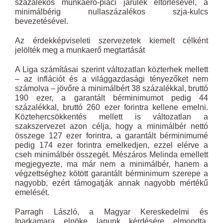
százalékos munkaerő-­piaci járulék eltörlésével, a
minimálbérig nullaszázalékos szja-kulcs
bevezetésével.
Az érdekképviseleti szervezetek kiemelt célként
jelölték meg a munkaerő megtartását
A Liga számításai szerint változatlan közterhek mellett
– az inflációt és a világgazdasági tényezőket nem
számolva – jövőre a minimálbért 38 százalékkal, bruttó
190 ezer, a garantált bérminimumot pedig 44
százalékkal, bruttó 260 ezer forintra kellene emelni.
Köztehercsökkentés mellett is változatlan a
szakszervezet azon célja, hogy a minimálbér nettó
összege 127 ezer forintra, a garantált bérminimumé
pedig 174 ezer forintra emelkedjen, ezzel elérve a
cseh minimálbér összegét. Mészáros Melinda emellett
megjegyezte, ma már nem a minimálbér, hanem a
végzettséghez kötött garantált bérminimum szerepe a
nagyobb, ezért támogatják annak nagyobb mértékű
emelését.
Parragh László, a Magyar Kereskedelmi és
Iparkamara elnöke lapunk kérdésére elmondta,