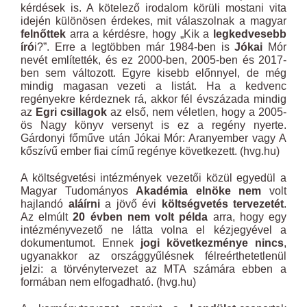
kérdések is. A kötelező irodalom körüli mostani vita
idején különösen érdekes, mit válaszolnak a magyar
felnőttek
arra a kérdésre, hogy „Kik a
legkedvesebb
író
i?”. Erre a legtöbben már 1984-ben is
Jókai
Mór
nevét említették, és ez 2000-ben, 2005-ben és 2017-
ben sem változott. Egyre kisebb előnnyel, de még
mindig magasan vezeti a listát. Ha a kedvenc
regényekre kérdeznek rá, akkor fél évszázada mindig
az
Egri csillagok
az első, nem véletlen, hogy a 2005-
ös Nagy könyv versenyt is ez a regény nyerte.
Gárdonyi főműve után Jókai Mór: Aranyember vagy A
kőszívű ember fiai című regénye következett. (hvg.hu)
A költségvetési intézmények vezetői közül egyedül a
Magyar Tudományos
Akadémia elnöke nem
volt
hajlandó
aláírni
a jövő évi
költségvetés tervezetét
.
Az elmúlt
20 évben nem volt példa
arra, hogy egy
intézményvezető ne látta volna el kézjegyével a
dokumentumot. Ennek
jogi következménye nincs
,
ugyanakkor az országgyűlésnek félreérthetetlenül
jelzi: a törvénytervezet az MTA számára ebben a
formában nem elfogadható. (hvg.hu)