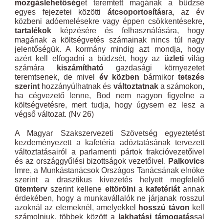
mozgáslehetőség
et teremtett magának a büdzsé
egyes fejezetei közötti
átcsoportosítás
ra, az év
közbeni adóemelésekre vagy éppen csökkentésekre,
tartalékok
képzésére és felhasználására, hogy
magának a költségvetés számainak nincs túl nagy
jelentőségük. A kormány mindig azt mondja, hogy
azért kell elfogadni a büdzsét, hogy az
üzleti
világ
számára
kiszámítható
gazdasági környezetet
teremtsenek, de mivel
év közben
bármikor
tetszés
szerint
hozzányúlhatnak és
változtatnak
a számokon,
ha cégvezető lenne, Bod nem nagyon figyelne a
költségvetésre, mert tudja, hogy úgysem ez lesz a
végső változat. (Nv 26)
A Magyar Szakszervezeti Szövetség egyeztetést
kezdeményezett a kafetéria adóztatásának tervezett
változtatásairól a parlamenti pártok frakcióvezetőivel
és az országgyűlési bizottságok vezetőivel.
Palkovics
Imre, a Munkástanácsok Országos Tanácsának elnöke
szerint a drasztikus kivezetés helyett megfelelő
ütemterv
szerint kellene
eltörölni
a
kafetériát
annak
érdekében, hogy a munkavállalók ne járjanak rosszul
azoknál az elemeknél, amelyekkel
hosszú távon
kell
számolniuk, többek között a
lakhatási támogatás
sal