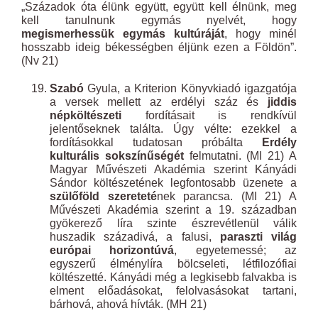
„Századok óta élünk együtt, együtt kell élnünk, meg
kell tanulnunk egymás nyelvét, hogy
megismerhessük egymás kultúráját
, hogy minél
hosszabb ideig békességben éljünk ezen a Földön”.
(Nv 21)
Szabó
Gyula, a Kriterion Könyvkiadó igazgatója
a versek mellett az erdélyi száz és
jiddis
népköltészeti
fordításait is rendkívül
jelentőseknek találta. Úgy vélte: ezekkel a
fordításokkal tudatosan próbálta
Erdély
kulturális sokszínűségét
felmutatni. (MI 21) A
Magyar Művészeti Akadémia szerint Kányádi
Sándor költészetének legfontosabb üzenete a
szülőföld szereteté
nek parancsa. (MI 21) A
Művészeti Akadémia szerint a 19. században
gyökerező líra szinte észrevétlenül válik
huszadik századivá, a falusi,
paraszti világ
európai horizontúvá
, egyetemessé; az
egyszerű élménylíra bölcseleti, létfilozófiai
költészetté. Kányádi még a legkisebb falvakba is
elment előadásokat, felolvasásokat tartani,
bárhová, ahová hívták. (MH 21)