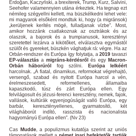
Erdoğan, Kaczyński, a brexiterek, Trump, Kurz, Salvini,
Seehofer valamennyien utána érkeztek. Ha tegnap ezt
némileg szégyellni kellett, ma büszkélkedni lehet vele:
mi magyarok elsőként mondtuk ki, hogy (a migránsok)
„kerüljenek kerítés mögé, fulladjanak vízbe”. Most,
amikor hozzánk csatlakoznak az osztrákok és az
olaszok, a bajorok és a trumpianusok, keresztényi
szeretettel lezárva a kikötőket, elválasztva egymástól
szülőt és gyereket, büszkén vághatjuk rá: végre. Ha az
Orbán-rendszer és Európa így folytatja, a
2019
tavaszi
EP-választás
a
migráns-kérdésről
és egy
Macron-
Orbán háborúról
fog szólni.
Európa lelkéért
harcolnak. „A fiatal, dinamikus, reformokat végrehajtó,
versengő, szabad és nyitott Európa harcol a vén,
érelmeszesedett, reformellenes, államaiba
kapaszkodó, túsz és zárt Európa ellen. Egy
felvilágosult és jézusi-ferenci keresztény, nemek, fajok,
vallások, kultúrák egyenjogúságát valló Európa, egy
barbár, keresztényellenes, gyarmatosító, két
világháborút indító, rasszista és nacionalista
hagyományú Európa ellen”. (Nv 23)
Cas
Mudde
, a populizmus kutatója szerint az uniós
támogatások mellett a
német ipari befektetők tartják