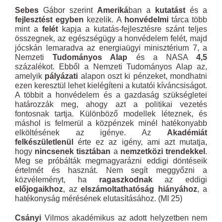
Sebes
Gábor szerint
Ameriká
ban a
kutatást
és a
fejlesztést egyben
kezelik. A
honvédelmi
tárca több
mint a
felét
kapja a kutatás-fejlesztésre szánt teljes
összegnek, az egészségügy a honvédelem felét, majd
jócskán lemaradva az energiaügyi minisztérium 7, a
Nemzeti
Tudományos Alap
és a NASA
4,5
százalékot. Ebből a Nemzeti Tudományos Alap az,
amelyik
pályázati
alapon oszt ki pénzeket, mondhatni
ezen keresztül lehet kielégíteni a kutatói kíváncsiságot.
A többit a honvédelem és a gazdaság szükségletei
határozzák meg, ahogy azt a politikai vezetés
fontosnak tartja. Különböző modellek léteznek, és
máshol is felmerül a közpénzek minél hatékonyabb
elköltésének az igénye. Az
Akadémiát
felkészületlenül
érte ez az igény, ami azt mutatja,
hogy
nincsenek tisztában
a
nemzetközi trendekkel
.
Meg se próbálták megmagyarázni eddigi döntéseik
értelmét és hasznát. Nem segít meggyőzni a
közvéleményt, ha
ragaszkodnak
az eddigi
előjogaikhoz
, az
elszámoltathatóság hiányához
, a
hatékonyság mérésének elutasításához. (MI 25)
Csányi
Vilmos akadémikus az adott helyzetben nem