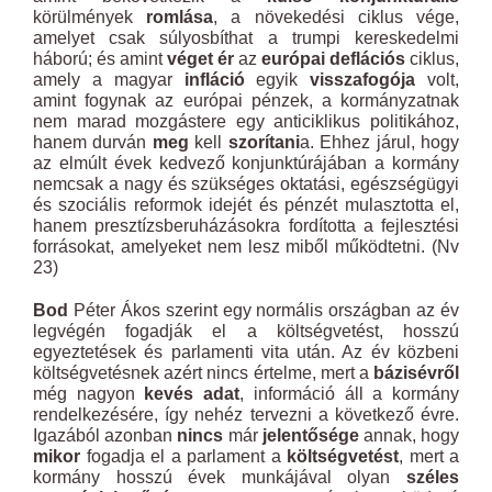
körülmények
romlása
, a növekedési ciklus vége,
amelyet csak súlyosbíthat a trumpi kereskedelmi
háború; és amint
véget ér
az
európai deflációs
ciklus,
amely a magyar
infláció
egyik
visszafogója
volt,
amint fogynak az európai pénzek, a kormányzatnak
nem marad mozgástere egy anticiklikus politikához,
hanem durván
meg
kell
szorítani
a. Ehhez járul, hogy
az elmúlt évek kedvező konjunktúrájában a kormány
nemcsak a nagy és szükséges oktatási, egészségügyi
és szociális reformok idejét és pénzét mulasztotta el,
hanem presztízsberuházásokra fordította a fejlesztési
forrásokat, amelyeket nem lesz miből működtetni. (Nv
23)
Bod
Péter Ákos szerint egy normális országban az év
legvégén fogadják el a költségvetést, hosszú
egyeztetések és parlamenti vita után. Az év közbeni
költségvetésnek azért nincs értelme, mert a
bázisévről
még nagyon
kevés adat
, információ áll a kormány
rendelkezésére, így nehéz tervezni a következő évre.
Igazából azonban
nincs
már
jelentősége
annak, hogy
mikor
fogadja el a parlament a
költségvetést
, mert a
kormány hosszú évek munkájával olyan
széles