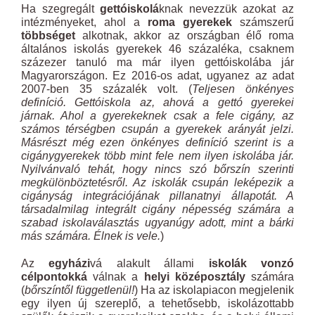
Ha szegregált
gettóiskolá
knak nevezzük azokat az
intézményeket, ahol a
roma gyerekek
számszerű
többséget
alkotnak, akkor az országban élő roma
általános iskolás gyerekek 46 százaléka, csaknem
százezer tanuló ma már ilyen gettóiskolába jár
Magyarországon. Ez 2016-os adat, ugyanez az adat
2007-ben 35 százalék volt. (
Teljesen önkényes
definíció. Gettóiskola az, ahová a gettó gyerekei
járnak. Ahol a gyerekeknek csak a fele cigány, az
számos térségben csupán a gyerekek arányát jelzi.
Másrészt még ezen önkényes definíció szerint is a
cigánygyerekek több mint fele nem ilyen iskolába jár.
Nyilvánvaló tehát, hogy nincs szó bőrszín szerinti
megkülönböztetésről. Az iskolák csupán leképezik a
cigányság integrációjának pillanatnyi állapotát. A
társadalmilag integrált cigány népesség számára a
szabad iskolaválasztás ugyanúgy adott, mint a bárki
más számára. Élnek is vele.
)
Az
egyházi
vá alakult állami
iskolák vonzó
célpontokká
válnak a
helyi középosztály
számára
(
bőrszíntől függetlenül!
) Ha az iskolapiacon megjelenik
egy ilyen új szereplő, a tehetősebb, iskolázottabb