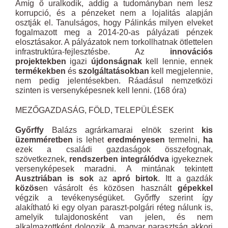
Amíg ő uralkodik, addig a tudományban nem lesz
korrupció, és a pénzeket nem a lojalitás alapján
osztják el. Tanulságos, hogy Pálinkás milyen elveket
fogalmazott meg a 2014-20-as pályázati pénzek
elosztásakor. A pályázatok nem torkollhatnak ötlettelen
infrastruktúra-fejlesztésbe. Az
innovációs
projektekben
igazi
újdonságnak
kell lennie, ennek
termékekben
és
szolgáltatásokban
kell megjelennie,
nem pedig jelentésekben. Ráadásul nemzetközi
szinten is versenyképesnek kell lenni. (168 óra)
MEZŐGAZDASÁG, FÖLD, TELEPÜLÉSEK
Győrffy
Balázs agrárkamarai elnök szerint
kis
üzemméretben
is lehet
eredményesen
termelni,
ha
ezek a családi gazdaságok összefognak,
szövetkeznek,
rendszerben integrálódva
igyekeznek
versenyképesek maradni. A mintának tekintett
Ausztriában is sok
az
apró birtok
. Itt a gazdák
közös
en vásárolt és közösen használt
gépekkel
végzik a tevékenységüket. Győrffy szerint így
alakítható ki egy olyan paraszt-polgári réteg nálunk is,
amelyik tulajdonosként van jelen, és nem
alkalmazottként dolgozik. A magyar parasztság akkori