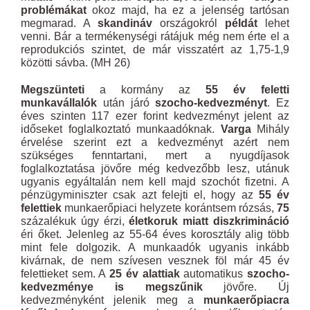
problémákat
okoz majd, ha ez a jelenség tartósan
megmarad. A
skandináv
országokról
példát
lehet
venni. Bár a termékenységi rátájuk még nem érte el a
reprodukciós szintet, de már visszatért az 1,75-1,9
közötti sávba. (MH 26)
Megszünteti
a kormány az
55 év feletti
munkavállalók
után járó
szocho-kedvezményt
. Ez
éves szinten 117 ezer forint kedvezményt jelent az
időseket foglalkoztató munkaadóknak.
Varga
Mihály
érvelése szerint ezt a kedvezményt azért nem
szükséges fenntartani, mert a nyugdíjasok
foglalkoztatása jövőre még kedvezőbb lesz, utánuk
ugyanis egyáltalán nem kell majd szochót fizetni. A
pénzügyminiszter csak azt felejti el, hogy az
55 év
felettiek
munkaerőpiaci helyzete korántsem rózsás,
75
százalékuk úgy érzi,
életkoruk miatt diszkrimináció
éri őket. Jelenleg az 55-64 éves korosztály alig több
mint fele dolgozik. A munkaadók ugyanis inkább
kivárnak, de nem szívesen vesznek föl már 45 év
felettieket sem. A
25 év alattiak
automatikus
szocho-
kedvezménye is megszűnik
jövőre. Új
kedvezményként jelenik meg a
munkaerőpiacra