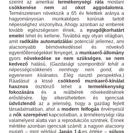
szerint az amerikai
termékenységi ráta
mostani
csökkenése nem
ad
okot aggodalomra
.
Természetesen növekszik a 65 év felettiek aránya a
hagyományosan munkaképes korúnak tartott
népességhez viszonyítva. Ahogy azonban az emberek
tovább egészségesen élnek, a
nyugdíjkorhatárt
emelni
lehet és kellene. Továbbá egy olyan világban,
amit
radikális automatizálás
i potenciál jellemez, ami
alacsonyabb bérnövekedéssel és növekvő
egyenlőtlenségekkel fenyeget, a
munkaerő-állomány
gyors
növekedése se nem szükséges
,
se nem
kedvező
hatású. (
Gazdasági szempontból tehát a
népességcsökkenés nemhogy nem gond, de
egyenesen kívánatos. Elég riasztó perspektíva
.)
Ráadásul a kissé
csökkenő munkaerő-kínálat
hasznos
ösztönző lehet a
termelékenység
fokozására
és a reálbérek növekedésének
erősítésére. Így elkerülhetetlen és igencsak
üdvözlendő
az a jelenség, hogy a gazdag fejlett
társadalmakban, ahol a
modern felfogás
érvényesül
a
nők szerepével
kapcsolatban, a termékenységi ráta
valamelyest alatta van a reprodukciós szintnek. Ennek
mértéke azonban igencsak számít: a nagyon alacsony
mutató – mint például
Japán 1,4
-es értéke –
súlyos