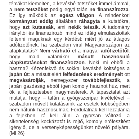
témákat kiemelten, a kevésbé tetszőket ímmel-ámmal,
a
nem tetszőket
pedig egyáltalán
ne finanszírozza
.
Ez így működik az
egész világon
. A mindenkori
kormányzat eddig
általában
ráhagyta
a kutatókra,
hogy
azt kutassák
, ami
nekik tetszik
. A tudomány
irányítói és finanszírozói mind ez idáig elmulasztottak
feltenni maguknak egy kérdést: miért jó az átlagos
adófizetőnek, ha szabadon virul Magyarországon az
alapkutatás?
Nem várható
el a magyar
adófizetőtől
,
hogy majd valamikor
másutt hasznosuló
alapkutatásokat finanszírozzon
. Neki mi ebből a
haszna? Kézenfekvő és sokkal kevésbé költséges a
japán út
: a másutt elért
felfedezések eredményeit
ott
megvásárolják
, nemegyszer
továbbfejlesztik
, a
japán gazdaság ebből igen komoly hasznot húz, mert
ők a fejlesztésben nagymesterek. A tapasztalat azt
mutatja, hogy – talán a gyógyszeripar kivételével –
szabadon művelt kutatásaink az esetek többségében
nem nálunk hasznosulnak. Fordulatnak kell lezajlania
a fejekben, rá kell állni a gyorsan változó, a
sikertelenség kockázatát is rejtő, komoly erőfeszítést
igénylő, de a versenyképességünket növelő pályára.
(MI 26)