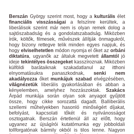
Berszán
György szerint most, hogy a
kulturális
élet
financiális visszásságai
a felszínre kerültek, a
liberálisok szerint már nem is olyan remek dolog a
sajtószabadság és a gondolatszabadság. Miközben
írók, költők, filmesek, művészek állítják önmagukról,
hogy bizony rettegve telik minden egyes napjuk, és
hogy
elviselhetetlen
módon nyomja el őket az
orbáni
diktatúra
, ugyanők az általuk megvetett
államtól
jó
ideje
tekintélyes összegeket
kasszíroznak. Miközben
külföldi barátaiknak szakadatlanul az itthoni
elnyomatásukra panaszkodnak,
senki nem
akadályozza
őket
munkájuk szabad
elvégzésében,
világnézetük
liberális gyakorlásában és abban a
kényelemben, amelyhez hozzászoktak.
Szakács
Árpád munkája során olyan sok anyagot gyűjtött
össze, hogy cikke sorozattá dagadt. Balliberális
szellemi műhelyekben hasonló minőségért díjakat,
befolyást, kapcsolati tőkét és nyilvánosságot
osztogatnak. Berszán értetlenül áll az előtt, hogy
ugyanez az újságírói kutatómunka egy jobboldali
tollforgatónak bármily okból is tilos lenne. Nagyon