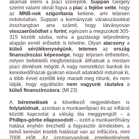
akarnak elérni a piaci szereplők.
Suppan
Gergely
szerint valami oknál fogva a
piac
a
fejébe vette
, hogy
az
MNB-nek szigorítania
kellene, ami teljesen
indokolatlan. Suppan a kormányzati várakozásokkal
összhangban arra számít, hogy látványosan
visszaerősödhet
a
forint
, egészen a megszokott 305-
315 közötti sávba, noha a gazdasági teljesítmény
alapján ennél erősebb is lehetne. Olyan
alacsony
a
külső sérülékenységünk
,
tetemes
az
ország
finanszírozási képessége
, hogy teljesen érthetetlen,
milyen befektetői megfontolások állhatnak a mostani
piaci döntések mögött. A nagy nemzetközi bankok és
kereskedőházak gyakran elavult adatokból indulnak ki,
a több évvel ezelőtti kép maradt meg rólunk, és nem
látják, hogy egyáltalán
nem vagyunk ráutalva
a
külső finanszírozásra
. (MI 23)
A
béremelések
a következő negyedévben is
folytatódnak
, azonban a munkaerőpiaci és az infláció
közötti kapcsolat a válság óta meggyengült – a
Phillips-görbe ellaposodott
–, ezért a munkaerőhiány
hatása enyhén érezhető a fogyasztói árindexben, a
belső kereslet kisebb hatással van az inflációra, mint
2008 előtt. Az üzemanyagárak emelkedésének