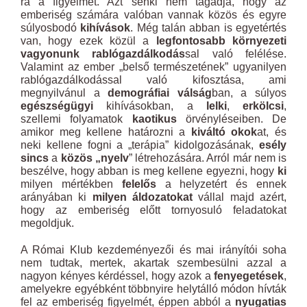
rá a figyelmet. Azt senki nem tagadja, hogy az
emberiség számára valóban vannak közös és egyre
súlyosbodó
kihívások
. Még talán abban is egyetértés
van, hogy ezek közül a
legfontosabb
környezeti
vagyonunk rablógazdálkodás
sal való felélése.
Valamint az ember „belső természetének” ugyanilyen
rablógazdálkodással való kifosztása, ami
megnyilvánul a
demográfiai válság
ban, a súlyos
egészségügyi
kihívásokban, a
lelki
,
erkölcsi
,
szellemi folyamatok
kaotikus
örvényléseiben. De
amikor meg kellene határozni a
kiváltó okok
at, és
neki kellene fogni a „terápia” kidolgozásának,
esély
sincs
a
közös „nyelv
” létrehozására. Arról már nem is
beszélve, hogy abban is meg kellene egyezni, hogy
ki
milyen mértékben
felelős
a helyzetért és ennek
arányában ki
milyen áldozatokat
vállal majd azért,
hogy az emberiség előtt tornyosuló feladatokat
megoldjuk.
A Római Klub kezdeményezői és mai irányítói soha
nem tudtak, mertek, akartak szembesülni azzal a
nagyon kényes kérdéssel, hogy azok a
fenyegetések
,
amelyekre egyébként többnyire helytálló módon hívták
fel az emberiség figyelmét, éppen abból a
nyugatias