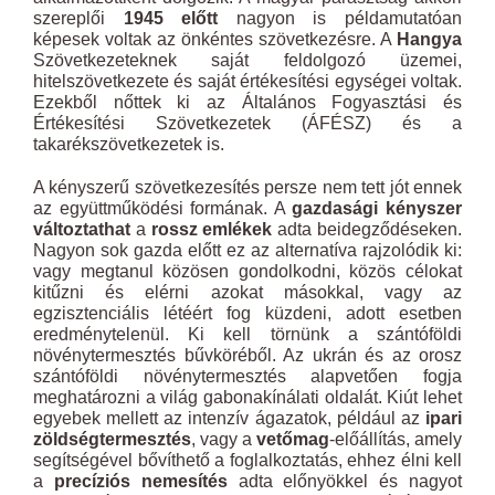
szereplői
1945 előtt
nagyon is példamutatóan
képesek voltak az önkéntes szövetkezésre. A
Hangya
Szövetkezeteknek saját feldolgozó üzemei,
hitelszövetkezete és saját értékesítési egységei voltak.
Ezekből nőttek ki az Általános Fogyasztási és
Értékesítési Szövetkezetek (ÁFÉSZ) és a
takarékszövetkezetek is.
A kényszerű szövetkezesítés persze nem tett jót ennek
az együttműködési formának. A
gazdasági kényszer
változtathat
a
rossz emlékek
adta beidegződéseken.
Nagyon sok gazda előtt ez az alternatíva rajzolódik ki:
vagy megtanul közösen gondolkodni, közös célokat
kitűzni és elérni azokat másokkal, vagy az
egzisztenciális létéért fog küzdeni, adott esetben
eredménytelenül. Ki kell törnünk a szántóföldi
növénytermesztés bűvköréből. Az ukrán és az orosz
szántóföldi növénytermesztés alapvetően fogja
meghatározni a világ gabonakínálati oldalát. Kiút lehet
egyebek mellett az intenzív ágazatok, például az
ipari
zöldségtermesztés
, vagy a
vetőmag
-előállítás, amely
segítségével bővíthető a foglalkoztatás, ehhez élni kell
a
precíziós nemesítés
adta előnyökkel és nagyot