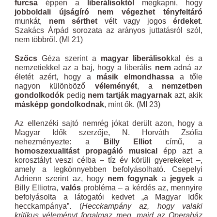
furcsa
éppen a
liberálisoktól
megkapni, hogy
jobboldali újságíró nem végezhet tényfeltáró
munkát,
nem sérthet
vélt vagy jogos
érdeket
.
Szakács Árpád sorozata az arányos juttatásról szól,
nem többről. (MI 21)
Szőcs
Géza szerint a
magyar liberálisok
kal és a
nemzetiekkel az a baj, hogy a liberális
nem
adná az
életét azért, hogy a
másik elmondhassa
a tőle
nagyon különböző
véleményét
, a
nemzetben
gondolkodók
pedig
nem tartják magyarnak
azt, akik
másképp gondolkodnak
, mint ők. (MI 23)
Az ellenzéki sajtó nemrég jókat derült azon, hogy a
Magyar Idők szerzője, N. Horváth Zsófia
nehezményezte: a
Billy Elliot
című, a
homoszexualitást propagáló musical
épp azt a
korosztályt veszi célba – tíz év körüli gyerekeket –,
amely a legkönnyebben befolyásolható. Csepelyi
Adrienn szerint az, hogy
nem fogynak
a
jegyek
a
Billy Elliotra,
valós
probléma – a kérdés az, mennyire
befolyásolta a látogatói kedvet „a Magyar Idők
hecckampánya”. (
Hecckampány az, hogy valaki
kritikus véleményt fogalmaz meg, majd az Operaház