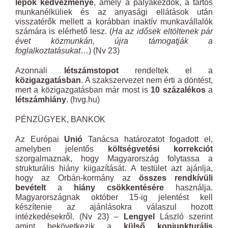
lépők kedvezménye
, amely a pályakezdők, a tartós
munkanélküliek és az anyasági ellátások után
visszatérők mellett a korábban inaktív munkavállalók
számára is elérhető lesz. (
Ha az idősek eltöltenek pár
évet közmunkán, újra támogatják a
foglalkoztatásukat
…) (Nv 23)
Azonnali
létszámstopot
rendeltek el a
közigazgatásban
. A szakszervezet nem érti a döntést,
mert a közigazgatásban már most is
10 százalékos
a
létszámhiány
. (hvg.hu)
PÉNZÜGYEK, BANKOK
Az Európai
Unió
Tanácsa határozatot fogadott el,
amelyben jelentős
költségvetési korrekciót
szorgalmaznak, hogy Magyarország folytassa a
strukturális hiány kiigazítását. A testület azt ajánlja,
hogy az Orbán-kormány az
összes rendkívüli
bevételt
a
hiány csökkentésére
használja.
Magyarországnak október 15-ig jelentést kell
készítenie az ajánlásokra válaszul hozott
intézkedésekről. (Nv 23) –
Lengyel
László szerint
amint bekövetkezik a
külső konjunkturális