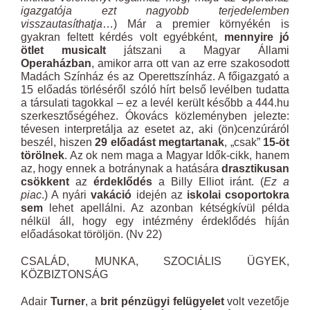
igazgatója ezt nagyobb terjedelemben
visszautasíthatja
…) Már a premier környékén is
gyakran feltett kérdés volt egyébként,
mennyire jó
ötlet musicalt
játszani a Magyar Állami
Operaházban
, amikor arra ott van az erre szakosodott
Madách Színház és az Operettszínház. A főigazgató a
15 előadás törléséről szóló hírt belső levélben tudatta
a társulati tagokkal – ez a levél került később a 444.hu
szerkesztőségéhez. Ókovács közleményben jelezte:
tévesen interpretálja az esetet az, aki (ön)cenzúráról
beszél, hiszen
29 előadást megtartanak
, „csak”
15-öt
törölnek
. Az ok nem maga a Magyar Idők-cikk, hanem
az, hogy ennek a botránynak a hatására
drasztikusan
csökkent
az
érdeklődés
a Billy Elliot iránt. (
Ez a
piac
.) A nyári
vakáció
idején az
iskolai csoportokra
sem
lehet apellálni. Az azonban kétségkívül példa
nélkül áll, hogy egy intézmény érdeklődés híján
előadásokat töröljön. (Nv 22)
CSALÁD, MUNKA, SZOCIÁLIS ÜGYEK,
KÖZBIZTONSÁG
Adair
Turner
, a
brit pénzügyi felügyelet
volt vezetője