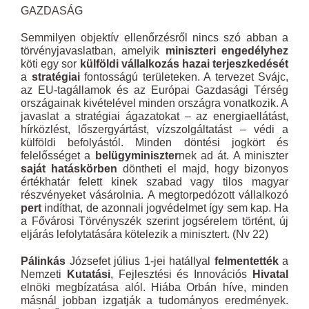
GAZDASÁG
Semmilyen objektív ellenőrzésről nincs szó abban a
törvényjavaslatban, amelyik
miniszteri engedélyhez
köti egy sor
külföldi
vállalkozás hazai terjeszkedését
a
stratégiai
fontosságú területeken. A tervezet Svájc,
az EU-tagállamok és az Európai Gazdasági Térség
országainak kivételével minden országra vonatkozik. A
javaslat a stratégiai ágazatokat – az energiaellátást,
hírközlést, lőszergyártást, vízszolgáltatást – védi a
külföldi befolyástól. Minden döntési jogkört és
felelősséget a
belügyminiszter
nek ad át. A miniszter
saját hatáskörben
döntheti el majd, hogy bizonyos
értékhatár felett kinek szabad vagy tilos magyar
részvényeket vásárolnia. A megtorpedózott vállalkozó
pert
indíthat, de azonnali jogvédelmet így sem kap. Ha
a Fővárosi Törvényszék szerint jogsérelem történt, új
eljárás lefolytatására kötelezik a minisztert. (Nv 22)
Pálinkás
Józsefet július 1-jei hatállyal
felmentették
a
Nemzeti
Kutatási
, Fejlesztési és Innovációs
Hivatal
elnöki megbízatása alól. Hiába Orbán híve, minden
másnál jobban izgatják a tudományos eredmények.