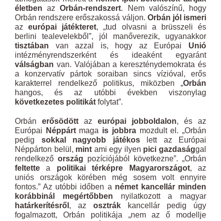
életben
az
Orbán-rendszert
. Nem valószínű, hogy
Orbán rendszere erőszakossá váljon.
Orbán jól ismeri
az
európai játékteret
, „tud olvasni a brüsszeli és
berlini tealevelekből”, jól manőverezik, ugyanakkor
tisztában
van azzal is, hogy az Európai
Unió
intézményrendszerként és ideaként egyaránt
válságban
van. Valójában a kereszténydemokrata és
a konzervatív pártok soraiban sincs vízióval, erős
karakterrel rendelkező politikus, miközben „
Orbán
hangos, és az utóbbi években viszonylag
következetes politikát
folytat”.
Orbán
erősödött
az
európai jobboldalon
, és az
Európai
Néppárt
maga
is jobbra
mozdult el. „Orbán
pedig
sokkal nagyobb játékos
lett az Európai
Néppárton belül,
mint
ami egy ilyen
pici gazdaság
gal
rendelkező
ország
pozíciójából következne”. „Orbán
feltette
a
politikai térképre Magyarországot
, az
uniós országok körében még sosem volt ennyire
fontos.” Az utóbbi időben a
német kancellár minden
korábbinál megértőbben
nyilatkozott a magyar
határkerítésről
, az
osztrák
kancellár pedig úgy
fogalmazott, Orbán politikája „nem az ő modellje