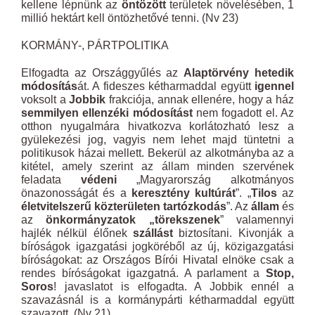
kellene lépnünk az
öntözött
területek növelésében, 1
millió hektárt kell öntözhetővé tenni. (Nv 23)
KORMÁNY-, PÁRTPOLITIKA
Elfogadta az Országgyűlés az
Alaptörvény hetedik
módosítás
át. A fideszes kétharmaddal együtt
igennel
voksolt a
Jobbik
frakciója, annak ellenére, hogy a ház
semmilyen ellenzéki módosítást
nem fogadott el. Az
otthon nyugalmára hivatkozva korlátozható lesz a
gyülekezési jog, vagyis nem lehet majd tüntetni a
politikusok házai mellett. Bekerül az alkotmányba az a
kitétel, amely szerint az állam minden szervének
feladata
védeni
„Magyarország alkotmányos
önazonosságát és a
keresztény kultúrát
”. „
Tilos
az
életvitelszerű közterületen tartózkodás
”. Az
állam
és
az
önkormányzatok „törekszenek
” valamennyi
hajlék nélkül élőnek
szállást
biztosítani. Kivonják a
bíróságok igazgatási jogköréből az új, közigazgatási
bíróságokat: az Országos Bírói Hivatal elnöke csak a
rendes bíróságokat igazgatná. A parlament a
Stop,
Soros
! javaslatot is elfogadta. A Jobbik ennél a
szavazásnál is a kormánypárti kétharmaddal együtt
szavazott. (Nv 21)