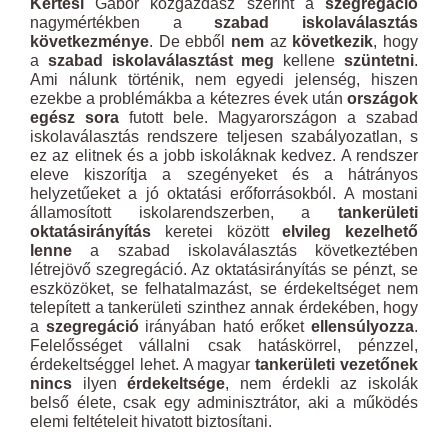
Kertesi
Gábor közgazdász szerint a
szegregáció
nagymértékben a
szabad iskolaválasztás
következménye
. De ebből
nem
az
következik
, hogy
a
szabad iskolaválasztást meg
kellene
szüntetni
.
Ami nálunk történik, nem egyedi jelenség, hiszen
ezekbe a problémákba a kétezres évek után
országok
egész sora
futott bele. Magyarországon a szabad
iskolaválasztás rendszere teljesen szabályozatlan, s
ez az elitnek és a jobb iskoláknak kedvez. A rendszer
eleve kiszorítja a szegényeket és a hátrányos
helyzetűeket a jó oktatási erőforrásokból. A mostani
államosított iskolarendszerben, a
tankerületi
oktatásirányítás
keretei között
elvileg kezelhető
lenne
a szabad iskolaválasztás következtében
létrejövő szegregáció. Az oktatásirányítás se pénzt, se
eszközöket, se felhatalmazást, se érdekeltséget nem
telepített a tankerületi szinthez annak érdekében, hogy
a
szegregáció
irányában ható erőket
ellensúlyozza
.
Felelősséget vállalni csak hatáskörrel, pénzzel,
érdekeltséggel lehet. A magyar
tankerületi vezetőnek
nincs
ilyen
érdekeltsége
, nem érdekli az iskolák
belső élete, csak egy adminisztrátor, aki a működés
elemi feltételeit hivatott biztosítani.