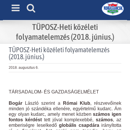
Skip
to
content
TÜPOSZ-Heti közéleti
folyamatelemzés (2018. június.)
TÜPOSZ-Heti közéleti folyamatelemzés
(2018. június.)
2018. augusztus 6.
View
Larger
TÁRSADALOM- ÉS GAZDASÁGELMÉLET
Image
Bogár
László szerint a
Római Klub
, részvevőinek
minden jó szándéka ellenére, egyértelmű kudarc. Ám
egy olyan kudarc, amely menet közben
számos igen
fontos kérdést
tett jóval komplexebbé,
számos
, az
emberiségre leselkedő
globális csapdára
irányította