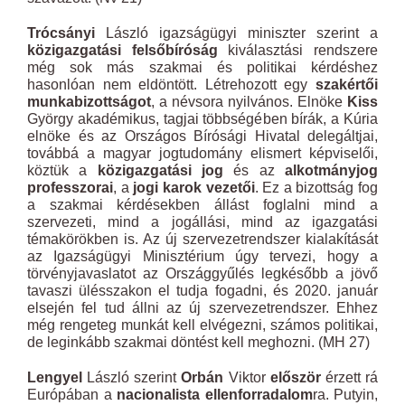
Trócsányi
László igazságügyi miniszter szerint a
közigazgatási felsőbíróság
kiválasztási rendszere
még sok más szakmai és politikai kérdéshez
hasonlóan nem eldöntött. Létrehozott egy
szakértői
munkabizottságot
, a névsora nyilvános. Elnöke
Kiss
György akadémikus, tagjai többségében bírák, a Kúria
elnöke és az Országos Bírósági Hivatal delegáltjai,
továbbá a magyar jogtudomány elismert képviselői,
köztük a
közigazgatási jog
és az
alkotmányjog
professzorai
, a
jogi karok vezetői
. Ez a bizottság fog
a szakmai kérdésekben állást foglalni mind a
szervezeti, mind a jogállási, mind az igazgatási
témakörökben is. Az új szervezetrendszer kialakítását
az Igazságügyi Minisztérium úgy tervezi, hogy a
törvényjavaslatot az Országgyűlés legkésőbb a jövő
tavaszi ülésszakon el tudja fogadni, és 2020. január
elsején fel tud állni az új szervezetrendszer. Ehhez
még rengeteg munkát kell elvégezni, számos politikai,
de leginkább szakmai döntést kell meghozni. (MH 27)
Lengyel
László szerint
Orbán
Viktor
először
érzett rá
Európában a
nacionalista ellenforradalom
ra. Putyin,