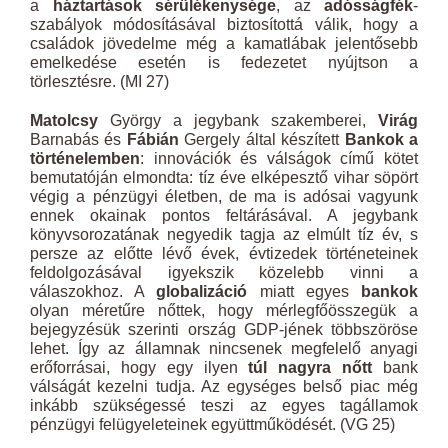
a
háztartások sérülékenysége
, az
adósságfék
-
szabályok módosításával biztosítottá válik, hogy a
családok jövedelme még a kamatlábak jelentősebb
emelkedése esetén is fedezetet nyújtson a
törlesztésre. (MI 27)
Matolcsy
György a jegybank szakemberei,
Virág
Barnabás és
Fábián
Gergely által készített
Bankok a
történelemben
: innovációk és válságok című kötet
bemutatóján elmondta: tíz éve elképesztő vihar söpört
végig a pénzügyi életben, de ma is adósai vagyunk
ennek okainak pontos feltárásával. A jegybank
könyvsorozatának negyedik tagja az elmúlt tíz év, s
persze az előtte lévő évek, évtizedek történeteinek
feldolgozásával igyekszik közelebb vinni a
válaszokhoz. A
globalizáció
miatt egyes
bankok
olyan méretűre nőttek, hogy mérlegfőösszegük a
bejegyzésük szerinti ország GDP-jének többszöröse
lehet. Így az államnak nincsenek megfelelő anyagi
erőforrásai, hogy egy ilyen
túl nagyra nőtt
bank
válságát kezelni tudja. Az egységes belső piac még
inkább szükségessé teszi az egyes tagállamok
pénzügyi felügyeleteinek együttműködését. (VG 25)