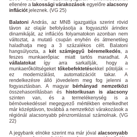
ellenére a
lakossági várakozások
egyelőre
alacsony
inflációt
jeleznek. (VG 25)
Balatoni
András, az MNB igazgatója szerint rövid
távon az olajár befolyásolja a fogyasztói árindex
dinamikáját, az inflációs folyamatokon azonban nem
változtat, a mutató csupán enyhén és átmenetileg
haladhatja meg a 3 százalékos célt. Balatoni
hangsúlyozta, a
két számjegyű béremelkedés
, a
feszes munkaerőpiac miatt tartós maradhat. A
vállalatokat
így arra sarkallják, hogy a
munkaerőköltségeket
tőkebefektetés
ekkel pótolják –
ez modernizálást, automatizációt takar. A
rendelkezésre álló jövedelem meg fog jelenni a
fogyasztásban. A magyar
bérhányad
nemzetközi
összehasonlításban és
historikusan is alacsony
szinten van, és a termelékenység is a
bérnövekedéssel megegyező mértékben emelkedhet
már középtávon, továbbá a nemzetközi várakozások a
régiónál alacsonyabb pénzromlással számolnak. (VG
22)
A jegybank elnöke szerint ma már jóval
alacsonyabb