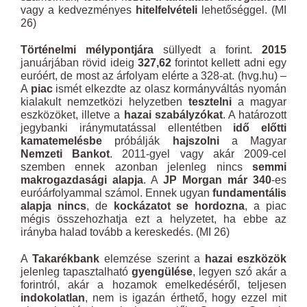
vagy a kedvezményes
hitelfelvételi
lehetőséggel. (MI
26)
Történelmi mélypontjára
süllyedt a forint.
2015
januárjában rövid ideig
327,62
forintot kellett adni egy
euróért, de most az árfolyam elérte a 328-at. (hvg.hu) –
A
piac
ismét elkezdte az olasz kormányváltás nyomán
kialakult nemzetközi helyzetben
tesztelni
a magyar
eszközöket, illetve a
hazai szabályzókat
. A határozott
jegybanki iránymutatással ellentétben
idő előtti
kamatemelésbe
próbálják
hajszolni
a Magyar
Nemzeti Bankot
. 2011-gyel vagy akár 2009-cel
szemben ennek azonban jelenleg nincs
semmi
makrogazdasági alapja
. A
JP Morgan már 340
-es
euróárfolyammal számol. Ennek ugyan
fundamentális
alapja nincs
, de
kockázatot se hordozna
, a piac
mégis összehozhatja ezt a helyzetet, ha ebbe az
irányba halad tovább a kereskedés. (MI 26)
A
Takarékbank
elemzése szerint a
hazai eszközök
jelenleg tapasztalható
gyengülése
, legyen szó akár a
forintról, akár a hozamok emelkedéséről, teljesen
indokolatlan
, nem is igazán érthető, hogy ezzel mit