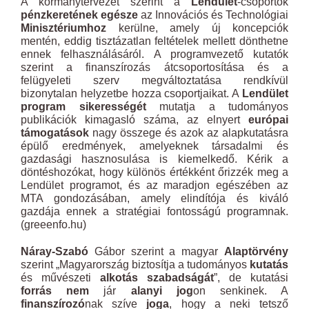
A kormánytervezet szerint a
Lendület
-csoportok
pénzkeretének egésze
az Innovációs és Technológiai
Minisztériumhoz
kerülne, amely új koncepciók
mentén, eddig tisztázatlan feltételek mellett dönthetne
ennek felhasználásáról. A programvezető kutatók
szerint a finanszírozás átcsoportosítása és a
felügyeleti szerv megváltoztatása rendkívül
bizonytalan helyzetbe hozza csoportjaikat. A
Lendület
program sikerességét
mutatja a tudományos
publikációk kimagasló száma, az elnyert
európai
támogatások
nagy összege és azok az alapkutatásra
épülő eredmények, amelyeknek társadalmi és
gazdasági hasznosulása is kiemelkedő. Kérik a
döntéshozókat, hogy különös értékként őrizzék meg a
Lendület programot, és az maradjon egészében az
MTA gondozásában, amely elindítója és kiváló
gazdája ennek a stratégiai fontosságú programnak.
(greeenfo.hu)
Náray-Szabó
Gábor szerint a magyar
Alaptörvény
szerint „Magyarország biztosítja a tudományos
kutatás
és művészeti
alkotás szabadságát
”, de kutatási
forrás nem
jár
alanyi jog
on senkinek. A
finanszírozó
nak szíve
joga
, hogy a neki tetsző