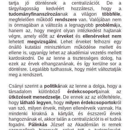
tartja jó döntésnek a centralizációt. De a
tárgyilagosság kedvéért hozzáteszi, hogy a
tudományfinanszírozás
nak a világon
többféle
,
megfelelően működő
rendszere
van. Valójában nem
is önmagában a változás a legnagyobb
problémá
ja,
hanem az, hogy megint olyan intézkedést hajtanak
végre, amely előtt az
érveket
és
ellenérveket nem
lehetett
megvizsgálni
. Lehet érveket felhozni egy
önálló kutatási minisztérium működése mellett és
ellene is, ugyanígy lehet az akadémiai vezetés mellett
kardoskodni. De az lenne a tisztességes dolog, ha
ezek az érvek elhangzanának, és így kerülne sor a
döntésre. Legalább tudhassuk, hogy miért változtatják
meg a rendszert.
Csányi szerint a
politiká
nak az lenne a dolga, hogy a
társadalom különböző
érdekcsoport
jainak az
ütközéseit menedzselje
. De ennek az az előfeltétele,
hogy
látható legyen
, hogy
milyen érdekcsoportok
ról
van szó, milyen érveik, milyen ellenérveik vannak. Ha
mindenki kirakná a kártyáit, és észszerű érvek
hangoznának el, akkor talán a centralizációt is el tudná
fogadni.
Pálinkás
József az Akadémián is remek