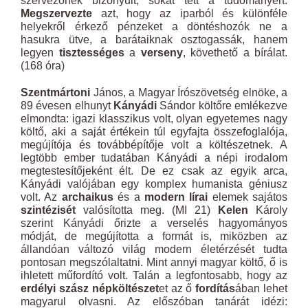
szervezőnek bizonyult, sokat tett a tudományért.
Megszervezte
azt, hogy az iparból és különféle
helyekről érkező pénzeket a döntéshozók ne a
hasukra ütve, a barátaiknak osztogassák, hanem
legyen
tisztességes
a
verseny
, követhető a bírálat.
(168 óra)
Szentmártoni
János, a Magyar Írószövetség elnöke, a
89 évesen elhunyt
Kányádi
Sándor költőre emlékezve
elmondta: igazi klasszikus volt, olyan egyetemes nagy
költő, aki a saját értékein túl egyfajta összefoglalója,
megújítója és továbbépítője volt a költészetnek. A
legtöbb ember tudatában Kányádi a népi irodalom
megtestesítőjeként élt. De ez csak az egyik arca,
Kányádi valójában egy komplex humanista géniusz
volt. Az
archaikus
és a
modern lírai
elemek sajátos
szintézisét
valósította meg. (MI 21)
Kelen
Károly
szerint Kányádi őrizte a verselés hagyományos
módját, de megújította a formát is, miközben az
állandóan változó világ modern életérzését tudta
pontosan megszólaltatni. Mint annyi magyar költő, ő is
ihletett műfordító volt. Talán a legfontosabb, hogy az
erdélyi szász népköltészet
et az ő
fordítás
ában lehet
magyarul olvasni. Az előszóban tanárát idézi: