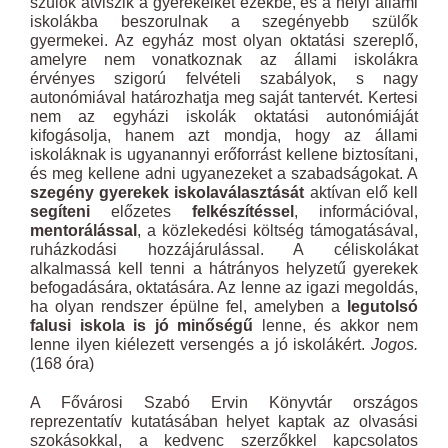
szülők átviszik a gyerekeiket ezekbe, és a helyi állami
iskolákba beszorulnak a szegényebb szülők
gyermekei. Az egyház most olyan oktatási szereplő,
amelyre nem vonatkoznak az állami iskolákra
érvényes szigorú felvételi szabályok, s nagy
autonómiával határozhatja meg saját tantervét. Kertesi
nem az egyházi iskolák oktatási autonómiáját
kifogásolja, hanem azt mondja, hogy az állami
iskoláknak is ugyanannyi erőforrást kellene biztosítani,
és meg kellene adni ugyanezeket a szabadságokat. A
szegény gyerekek iskolaválasztását
aktívan elő kell
segíteni
előzetes
felkészítéssel
, információval,
mentorálással
, a közlekedési költség támogatásával,
ruházkodási hozzájárulással. A céliskolákat
alkalmassá kell tenni a hátrányos helyzetű gyerekek
befogadására, oktatására. Az lenne az igazi megoldás,
ha olyan rendszer épülne fel, amelyben a
legutolsó
falusi iskola is jó minőségű
lenne, és akkor nem
lenne ilyen kiélezett versengés a jó iskolákért.
Jogos.
(168 óra)
A Fővárosi Szabó Ervin Könyvtár országos
reprezentatív kutatásában helyet kaptak az olvasási
szokásokkal, a kedvenc szerzőkkel kapcsolatos