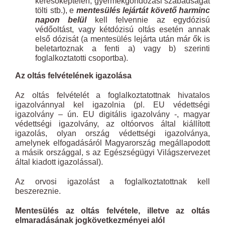
keresőképtelen, gyermekgondozási szabadságát
tölti stb.), e
mentesülés lejártát követő harminc
napon belül
kell felvennie az egydózisú
védőoltást, vagy kétdózisú oltás esetén annak
első dózisát (a mentesülés lejárta után már ők is
beletartoznak a fenti a) vagy b) szerinti
foglalkoztatotti csoportba).
Az oltás felvételének igazolása
Az oltás felvételét a foglalkoztatottnak hivatalos
igazolvánnyal kel igazolnia (pl. EU védettségi
igazolvány – ún. EU digitális igazolvány -, magyar
védettségi igazolvány, az oltóorvos által kiállított
igazolás, olyan ország védettségi igazolványa,
amelynek elfogadásáról Magyarország megállapodott
a másik országgal, s az Egészségügyi Világszervezet
által kiadott igazolással).
Az orvosi igazolást a foglalkoztatottnak kell
beszereznie.
Mentesülés az oltás felvétele, illetve az oltás
elmaradásának jogkövetkezményei alól