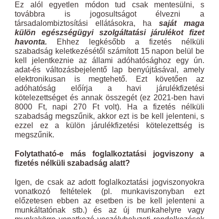
Ez alól egyetlen módon tud csak mentesülni, s
továbbra is jogosultságot élvezni a
társadalombiztosítási ellátásokra, ha
saját maga
külön egészségügyi szolgáltatási járulékot fizet
havonta.
Ehhez legkésőbb a fizetés nélküli
szabadság keletkezésétől számított 15 napon belül be
kell jelentkeznie az állami adóhatósághoz egy ún.
adat-és változásbejelentő lap benyújtásával, amely
elektronikusan is megtehető. Ezt követően az
adóhatóság előírja a havi járulékfizetési
kötelezettséget és annak összegét (ez 2021-ben havi
8000 Ft, napi 270 Ft volt). Ha a fizetés nélküli
szabadság megszűnik, akkor ezt is be kell jelenteni, s
ezzel ez a külön járulékfizetési kötelezettség is
megszűnik.
Folytatható-e más foglalkoztatási jogviszony a
fizetés nélküli szabadság alatt?
Igen, de csak az adott foglalkoztatási jogviszonyokra
vonatkozó feltételek (pl. munkaviszonyban ezt
előzetesen ebben az esetben is be kell jelenteni a
munkáltatónak stb.) és az új munkahelyre vagy