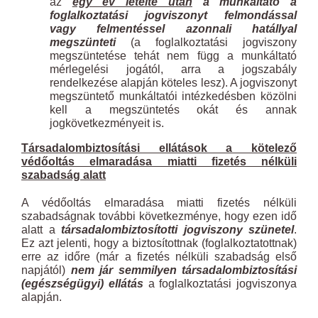
az
egy év letelte után
a munkáltató a
foglalkoztatási jogviszonyt felmondással
vagy felmentéssel azonnali hatállyal
megszünteti
(a foglalkoztatási jogviszony
megszüntetése tehát nem függ a munkáltató
mérlegelési jogától, arra a jogszabály
rendelkezése alapján köteles lesz). A jogviszonyt
megszüntető munkáltatói intézkedésben közölni
kell a megszüntetés okát és annak
jogkövetkezményeit is.
Társadalombiztosítási ellátások a kötelező
védőoltás elmaradása miatti fizetés nélküli
szabadság alatt
A védőoltás elmaradása miatti fizetés nélküli
szabadságnak további következménye, hogy ezen idő
alatt a
társadalombiztosítotti jogviszony szünetel
.
Ez azt jelenti, hogy a biztosítottnak (foglalkoztatottnak)
erre az időre (már a fizetés nélküli szabadság első
napjától)
nem jár semmilyen társadalombiztosítási
(egészségügyi) ellátás
a foglalkoztatási jogviszonya
alapján.