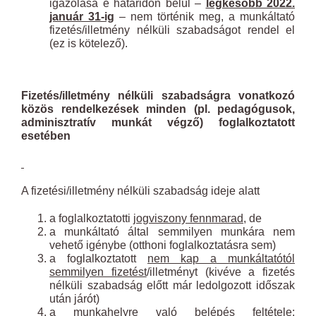
igazolása e határidőn belül –
legkésőbb 2022.
január 31-ig
– nem történik meg, a munkáltató
fizetés/illetmény nélküli szabadságot rendel el
(ez is kötelező).
Fizetés/illetmény nélküli szabadságra vonatkozó
közös rendelkezések minden (pl. pedagógusok,
adminisztratív munkát végző) foglalkoztatott
esetében
A fizetési/illetmény nélküli szabadság ideje alatt
a foglalkoztatotti
jogviszony fennmarad
, de
a munkáltató által semmilyen munkára nem
vehető igénybe (otthoni foglalkoztatásra sem)
a foglalkoztatott
nem kap a munkáltatótól
semmilyen fizetést
/illetményt (kivéve a fizetés
nélküli szabadság előtt már ledolgozott időszak
után járót)
a
munkahelyre való belépés feltétele
: