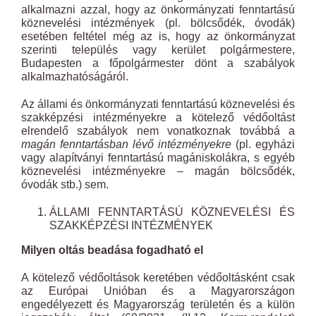
alkalmazni azzal, hogy az önkormányzati fenntartású
köznevelési intézmények (pl. bölcsődék, óvodák)
esetében feltétel még az is, hogy az önkormányzat
szerinti település vagy kerület polgármestere,
Budapesten a főpolgármester dönt a szabályok
alkalmazhatóságáról.
Az állami és önkormányzati fenntartású köznevelési és
szakképzési intézményekre a kötelező védőoltást
elrendelő szabályok nem vonatkoznak továbbá a
magán fenntartásban lévő intézményekre
(pl. egyházi
vagy alapítványi fenntartású magániskolákra, s egyéb
köznevelési intézményekre – magán bölcsődék,
óvodák stb.) sem.
ÁLLAMI FENNTARTÁSÚ KÖZNEVELÉSI ÉS
SZAKKÉPZÉSI INTÉZMÉNYEK
Milyen oltás beadása fogadható el
A kötelező védőoltások keretében védőoltásként csak
az Európai Unióban és a Magyarországon
engedélyezett és Magyarország területén és a külön