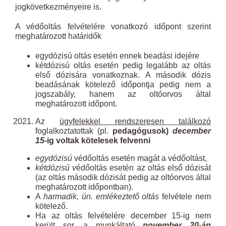
jogkövetkezményeire is.
A védőoltás felvételére vonatkozó időpont szerint
meghatározott határidők
egydózisú oltás esetén ennek beadási idejére
kétdózisú oltás esetén pedig legalább az oltás
első dózisára vonatkoznak. A második dózis
beadásának kötelező időpontja pedig nem a
jogszabály, hanem az oltóorvos által
meghatározott időpont.
Az
ügyfelekkel rendszeresen találkozó
foglalkoztatottak (pl.
pedagógusok)
december
15
-ig voltak kötelesek felvenni
egydózisú
védőoltás esetén magát a védőoltást,
kétdózisú v
édőoltás esetén az oltás első dózisát
(az oltás második dózisát pedig az oltóorvos által
meghatározott időpontban).
A
harmadik, ún. emlékeztető oltás
felvétele nem
kötelező.
Ha az oltás felvételére december 15-ig nem
került sor, a munkáltató
november 20-án