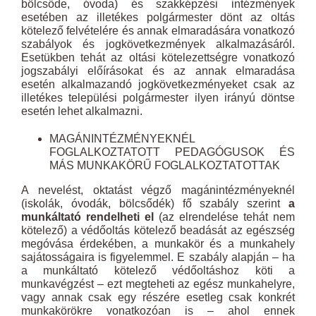
bölcsőde, óvoda) és szakképzési intézmények
esetében az illetékes polgármester dönt az oltás
kötelező felvételére és annak elmaradására vonatkozó
szabályok és jogkövetkezmények alkalmazásáról.
Esetükben tehát az oltási kötelezettségre vonatkozó
jogszabályi előírásokat és az annak elmaradása
esetén alkalmazandó jogkövetkezményeket csak az
illetékes települési polgármester ilyen irányú döntse
esetén lehet alkalmazni.
MAGÁNINTÉZMÉNYEKNÉL
FOGLALKOZTATOTT PEDAGÓGUSOK ÉS
MÁS MUNKAKÖRŰ FOGLALKOZTATOTTAK
A nevelést, oktatást végző magánintézményeknél
(iskolák, óvodák, bölcsődék) fő szabály szerint
a
munkáltató rendelheti el
(az elrendelése tehát nem
kötelező) a védőoltás kötelező beadását az egészség
megóvása érdekében, a munkakör és a munkahely
sajátosságaira is figyelemmel. E szabály alapján – ha
a munkáltató kötelező védőoltáshoz köti a
munkavégzést – ezt megteheti az egész munkahelyre,
vagy annak csak egy részére esetleg csak konkrét
munkakörökre vonatkozóan is – ahol ennek