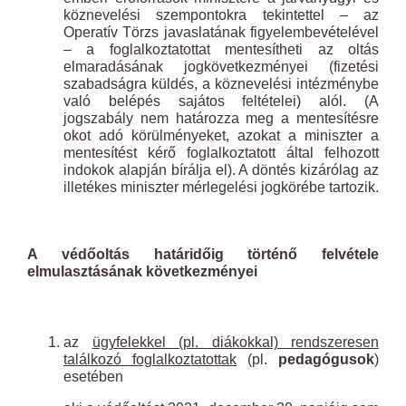
köznevelési szempontokra tekintettel – az
Operatív Törzs javaslatának figyelembevételével
– a foglalkoztatottat mentesítheti az oltás
elmaradásának jogkövetkezményei (fizetési
szabadságra küldés, a köznevelési intézménybe
való belépés sajátos feltételei) alól. (A
jogszabály nem határozza meg a mentesítésre
okot adó körülményeket, azokat a miniszter a
mentesítést kérő foglalkoztatott által felhozott
indokok alapján bírálja el). A döntés kizárólag az
illetékes miniszter mérlegelési jogkörébe tartozik.
A védőoltás határidőig történő felvétele
elmulasztásának következményei
az
ügyfelekkel (pl. diákokkal) rendszeresen
találkozó foglalkoztatottak
(pl.
pedagógusok
)
esetében