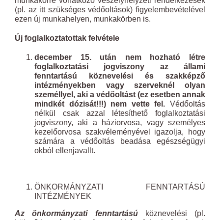
munkakörre vonatkozó veszélyhelyzeti rendelkezések
(pl. az itt szükséges védőoltások) figyelembevételével
ezen új munkahelyen, munkakörben is.
Új foglalkoztatottak felvétele
december 15. után nem hozható létre
foglalkoztatási jogviszony az állami
fenntartású köznevelési és szakképző
intézményekben vagy szerveknél olyan
személlyel, aki a védőoltást (ez esetben annak
mindkét dózisát!!!) nem vette fel.
Védőoltás
nélkül csak azzal létesíthető foglalkoztatási
jogviszony, aki a háziorvosa, vagy személyes
kezelőorvosa szakvéleményével igazolja, hogy
számára a védőoltás beadása egészségügyi
okból ellenjavallt.
ÖNKORMÁNYZATI FENNTARTÁSÚ
INTÉZMÉNYEK
Az önkormányzati fenntartású
köznevelési (pl.