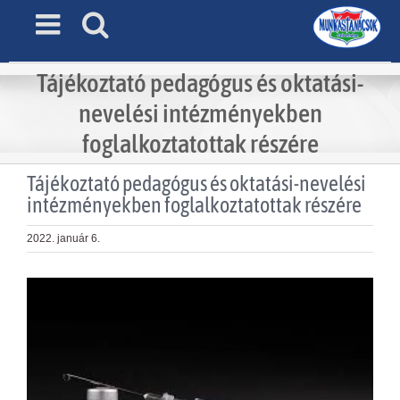
Skip
to
content
Tájékoztató pedagógus és oktatási-
nevelési intézményekben
foglalkoztatottak részére
Tájékoztató pedagógus és oktatási-nevelési
intézményekben foglalkoztatottak részére
2022. január 6.
View
Larger
Image