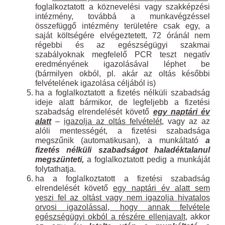
foglalkoztatott a köznevelési vagy szakképzési
intézmény, továbbá a munkavégzéssel
összefüggő intézmény területére csak egy, a
saját költségére elvégeztetett, 72 óránál nem
régebbi és az egészségügyi szakmai
szabályoknak megfelelő PCR teszt negatív
eredményének igazolásával léphet be
(bármilyen okból, pl. akár az oltás későbbi
felvételének igazolása céljából is)
ha a foglalkoztatott a fizetés nélküli szabadság
ideje alatt bármikor, de legfeljebb a fizetési
szabadság elrendelését követő
egy naptári év
alatt
–
igazolja az oltás felvételét
, vagy az az
alóli mentességét, a fizetési szabadsága
megszűnik (automatikusan), a munkáltató
a
fizetés nélküli szabadságot haladéktalanul
megszünteti,
a foglalkoztatott pedig a munkáját
folytathatja.
ha a foglalkoztatott a fizetési szabadság
elrendelését követő
egy naptári év alatt sem
veszi fel az oltást vagy nem igazolja hivatalos
orvosi igazolással, hogy annak felvétele
egészségügyi okból a részére ellenjavalt
, akkor