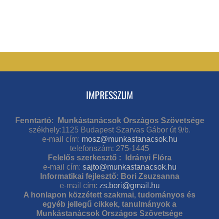
IMPRESSZUM
Fenntartó: Munkástanácsok Országos Szövetsége
székhely:1125 Budapest Szarvas Gábor út 9/b.
e-mail cím:
mosz@munkastanacsok.hu
telefonszám: 275-1445
Felelős szerkesztő : Idrányi Flóra
e-mail cím:
sajto@munkastanacsok.hu
Informatikai fejlesztő: Bori Zsuzsanna
e-mail cím:
zs.bori@gmail.hu
A honlapon közzétett szakmai, tudományos és
egyéb jellegű cikkek, tanulmányok a
Munkástanácsok Országos Szövetsége