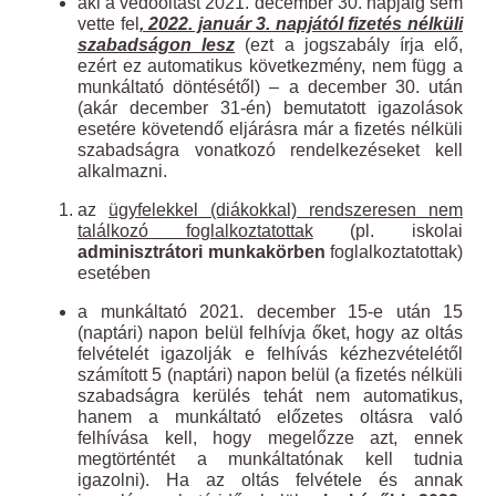
aki a védőoltást 2021. december 30. napjáig sem
vette fel
, 2022. január 3. napjától fizetés nélküli
szabadságon lesz
(ezt a jogszabály írja elő,
ezért ez automatikus következmény, nem függ a
munkáltató döntésétől) – a december 30. után
(akár december 31-én) bemutatott igazolások
esetére követendő eljárásra már a fizetés nélküli
szabadságra vonatkozó rendelkezéseket kell
alkalmazni.
az
ügyfelekkel (diákokkal) rendszeresen nem
találkozó foglalkoztatottak
(pl. iskolai
adminisztrátori munkakörben
foglalkoztatottak)
esetében
a munkáltató 2021. december 15-e után 15
(naptári) napon belül felhívja őket, hogy az oltás
felvételét igazolják e felhívás kézhezvételétől
számított 5 (naptári) napon belül (a fizetés nélküli
szabadságra kerülés tehát nem automatikus,
hanem a munkáltató előzetes oltásra való
felhívása kell, hogy megelőzze azt, ennek
megtörténtét a munkáltatónak kell tudnia
igazolni). Ha az oltás felvétele és annak