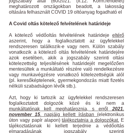
jogszabály által (60/2021. (II.12. Korm.rendelet)
meghatározott országokban beadott, a lakosság
oltására felhasznált COVID 19 oltóanyag fogadható el
A Covid oltás kötelező felvételének határideje
A kötelező védőoltás felvételének határideje
eltérő
aszerint, hogy a foglalkoztatott az ügyfelekkel
rendszeresen találkozik-e vagy nem. Külön szabály
vonatkozik a kötelező oltás felvételének határidejére
azok esetében, akik a jogszabály szerinti oltási
kötelezettség teljesítésének határidejét megelőzően
mentesültek a munkáltató részére való rendelkezésre
vagy munkavégzésre vonatkozó kötelezettségük alól
(pl. keresőképtelenek, gyermekgondozás miatt fizetés
nélküli szabadságon lévők stb.).
Azt, hogy ki tartozik az ügyfelekkel rendszeresen
foglalkoztatott dolgozók közé és ki nem a
munkáltatónak kell meghatároznia, s erről
2021.
november 15
. napjáig kellett írásban (
elektronikus
úton vagy papír alapon)
tájékoztatnia a dolgozókat.
E
tájékoztatásnak ki kellett terjednie a védőoltás
elmaradásának jogszabály szerinti