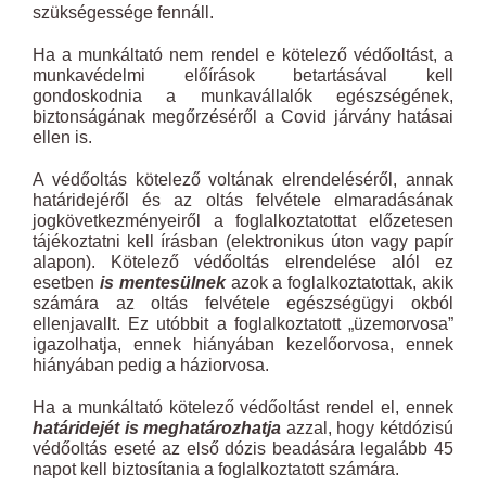
szükségessége fennáll.
Ha a munkáltató nem rendel e kötelező védőoltást, a
munkavédelmi előírások betartásával kell
gondoskodnia a munkavállalók egészségének,
biztonságának megőrzéséről a Covid járvány hatásai
ellen is.
A védőoltás kötelező voltának elrendeléséről, annak
határidejéről és az oltás felvétele elmaradásának
jogkövetkezményeiről a foglalkoztatottat előzetesen
tájékoztatni kell írásban (elektronikus úton vagy papír
alapon). Kötelező védőoltás elrendelése alól ez
esetben
is mentesülnek
azok a foglalkoztatottak, akik
számára az oltás felvétele egészségügyi okból
ellenjavallt. Ez utóbbit a foglalkoztatott „üzemorvosa”
igazolhatja, ennek hiányában kezelőorvosa, ennek
hiányában pedig a háziorvosa.
Ha a munkáltató kötelező védőoltást rendel el, ennek
határidejét is meghatározhatja
azzal, hogy kétdózisú
védőoltás eseté az első dózis beadására legalább 45
napot kell biztosítania a foglalkoztatott számára.