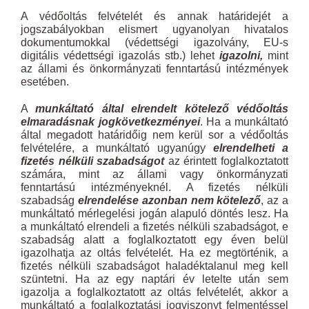
A védőoltás felvételét és annak határidejét a
jogszabályokban elismert ugyanolyan hivatalos
dokumentumokkal (védettségi igazolvány, EU-s
digitális védettségi igazolás stb.) lehet
igazolni,
mint
az állami és önkormányzati fenntartású intézmények
esetében.
A
munkáltató által elrendelt kötelező védőoltás
elmaradásnak jogkövetkezményei
. Ha a munkáltató
által megadott határidőig nem kerül sor a védőoltás
felvételére, a munkáltató ugyanúgy
elrendelheti a
fizetés nélküli szabadságot
az érintett foglalkoztatott
számára, mint az állami vagy önkormányzati
fenntartású intézményeknél. A fizetés nélküli
szabadság
elrendelése azonban nem kötelező
, az a
munkáltató mérlegelési jogán alapuló döntés lesz. Ha
a munkáltató elrendeli a fizetés nélküli szabadságot, e
szabadság alatt a foglalkoztatott egy éven belül
igazolhatja az oltás felvételét. Ha ez megtörténik, a
fizetés nélküli szabadságot haladéktalanul meg kell
szüntetni. Ha az egy naptári év letelte után sem
igazolja a foglalkoztatott az oltás felvételét, akkor a
munkáltató a foglalkoztatási jogviszonyt felmentéssel