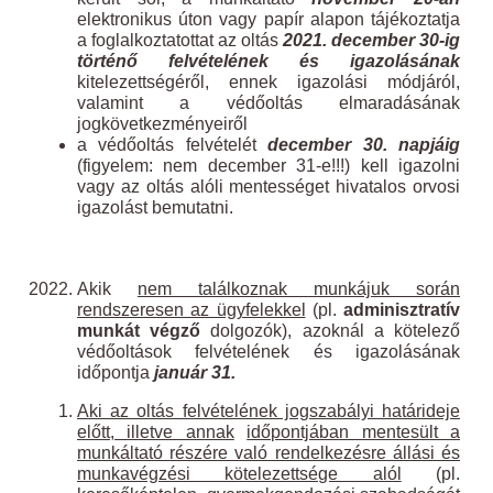
elektronikus úton vagy papír alapon tájékoztatja
a foglalkoztatottat az oltás
2021.
december 30-ig
történő felvételének és igazolásának
kitelezettségéről, ennek igazolási módjáról,
valamint a védőoltás elmaradásának
jogkövetkezményeiről
a védőoltás felvételét
december 30. napjáig
(figyelem: nem december 31-e!!!) kell igazolni
vagy az oltás alóli mentességet hivatalos orvosi
igazolást bemutatni.
Akik
nem találkoznak munkájuk során
rendszeresen az ügyfelekkel
(pl.
adminisztratív
munkát végző
dolgozók), azoknál a kötelező
védőoltások felvételének és igazolásának
időpontja
január 31.
Aki az oltás felvételének jogszabályi határideje
előtt, illetve annak
időpontjában mentesült a
munkáltató részére való rendelkezésre állási és
munkavégzési kötelezettsége alól
(pl.