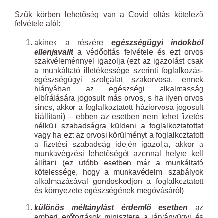
Szűk körben lehetőség van a Covid oltás kötelező
felvétele alól:
akinek a részére
egészségügyi indokból
ellenjavallt
a védőoltás felvétele és ezt orvos
szakvéleménnyel igazolja (ezt az igazolást csak
a munkáltató illetékessége szerinti foglalkozás-
egészségügyi szolgálat szakorvosa, ennek
hiányában az egészségi alkalmasság
elbírálására jogosult más orvos, s ha ilyen orvos
sincs, akkor a foglalkoztatott háziorvosa jogosult
kiállítani) – ebben az esetben nem lehet fizetés
nélküli szabadságra küldeni a foglalkoztatottat
vagy ha ezt az orvosi körülményt a foglalkoztatott
a fizetési szabadság idején igazolja, akkor a
munkavégzési lehetőségét azonnal helyre kell
állítani (ez utóbb esetben már a munkáltató
kötelessége, hogy a munkavédelmi szabályok
alkalmazásával gondoskodjon a foglalkoztatott
és környezete egészségének megóvásáról)
különös méltánylást érdemlő esetben
az
emberi erőforrások minisztere a járványügyi és