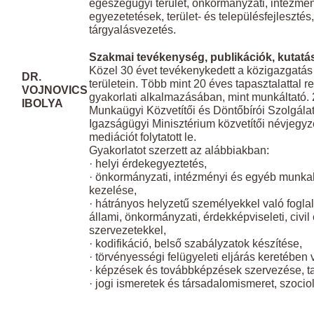
egészégügyi terület, önkormányzati, intézmén
egyezetetések, terület- és településfejlesztés
tárgyalásvezetés.
Szakmai tevékenység, publikációk, kutatás
Közel 30 évet tevékenykedett a közigazgatás 
DR.
területein. Több mint 20 éves tapasztalattal 
VOJNOVICS
gyakorlati alkalmazásában, mint munkáltató. 
IBOLYA
Munkaügyi Közvetítői és Döntőbírói Szolgálat
Igazságügyi Minisztérium közvetítői névjegyz
mediációt folytatott le.
Gyakorlatot szerzett az alábbiakban:
· helyi érdekegyeztetés,
· önkormányzati, intézményi és egyéb munkah
kezelése,
· hátrányos helyzetű személyekkel való fogla
állami, önkormányzati, érdekképviseleti, civi
szervezetekkel,
· kodifikáció, belső szabályzatok készítése,
· törvényességi felügyeleti eljárás keretében 
· képzések és továbbképzések szervezése, ta
· jogi ismeretek és társadalomismeret, szocio