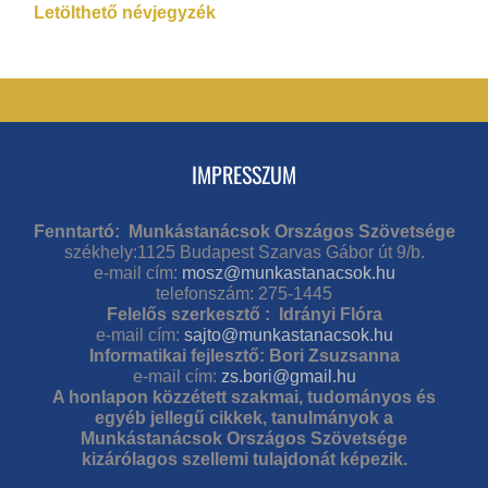
Letölthető névjegyzék
IMPRESSZUM
Fenntartó: Munkástanácsok Országos Szövetsége
székhely:1125 Budapest Szarvas Gábor út 9/b.
e-mail cím:
mosz@munkastanacsok.hu
telefonszám: 275-1445
Felelős szerkesztő : Idrányi Flóra
e-mail cím:
sajto@munkastanacsok.hu
Informatikai fejlesztő: Bori Zsuzsanna
e-mail cím:
zs.bori@gmail.hu
A honlapon közzétett szakmai, tudományos és
egyéb jellegű cikkek, tanulmányok a
Munkástanácsok Országos Szövetsége
kizárólagos szellemi tulajdonát képezik.