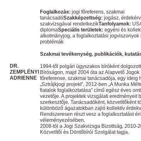
​ ​
Foglalkozás:
jogi főreferens, szakmai
tanácsadó
Szakképzettség:
jogász, érdekérvé
szakvizsgával rendelkezik
Tanfolyamok:
USA
diploma
Speciális területek:
egyéni és kollek
alkotmányjog, a foglalkoztatási jogviszonyok 
problémák
Szakmai tevékenység, publikációk, kutatási
DR.
1994-től polgári ügyszakos bíróként dolgozott
ZEMPLÉNYI
Bíróságon, majd 2004 óta az Alapvető Jogok 
ADRIENNE
főreferense, szakmai tanácsadója, egy ideig
„Sztrájkjogi projekt”, 2012-ben „A Munka Mé
fiatalok foglalkoztatása” című egész éves o
vezetője. A projektek vizsgálati eredményeit 
szerkesztője. Tanácsadóként, közvetítőként 
különböző ágazatokban zajló kollektív érdekv
Rendszeresen részt vesz a foglalkoztatást ér
véleményezésében.
2008-tól a Jogi Szakvizsga Bizottság, 2010-
Közvetítői és Döntőbírói Szolgálat tagja.