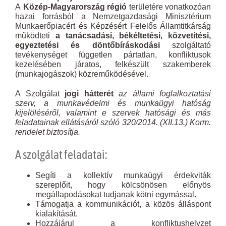
A
Közép-Magyarország régió
területére vonatkozóan
hazai forrásból a Nemzetgazdasági Minisztérium
Munkaerőpiacért és Képzésért Felelős Államtitkárság
működteti
a tanácsadási, békéltetési, közvetítési,
egyeztetési és döntőbíráskodási
szolgáltató
tevékenységet független pártatlan, konfliktusok
kezelésében járatos, felkészült szakemberek
(munkajogászok) közreműködésével.
A Szolgálat
jogi hátterét
az állami foglalkoztatási
szerv, a munkavédelmi és munkaügyi hatóság
kijelöléséről, valamint e szervek hatósági és más
feladatainak ellátásáról szóló 320/2014. (XII.13.) Korm.
rendelet biztosítja.
A szolgálat feladatai:
Segíti a kollektív munkaügyi érdekviták
szereplőit, hogy kölcsönösen előnyös
megállapodásokat tudjanak kötni egymással.
Támogatja a kommunikációt, a közös álláspont
kialakítását.
Hozzájárul a konfliktushelyzet