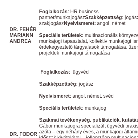
Foglalkozás:
HR business
partner/munkajogász
Szakképzettség:
jogás
szakjogász
Nyelvismeret:
angol, német
DR. FEHÉR
MARIANN
Speciális területek:
multinacionális környez
ANDREA
munkajogi tapasztalat, kollektív munkajogi is
érdekegyeztető tárgyalások támogatása, üze
projektek munkajogi támogatása
​ ​
Foglalkozás:
ügyvéd
Szakképzettség:
jogász
Nyelvismeret:
angol, német, svéd
Speciális területek:
munkajog
Szakmai tevékenység
,
publikációk, kutatás
Gábor munkajogra specializált ügyvédi praxis
azóta – egy néhány éves, a munkajogi államig
DR. FODOR
időszak kivételével – jellemzően multinacion