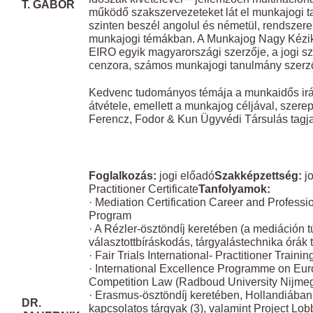
T. GÁBOR
működő szakszervezeteket lát el munkajogi 
szinten beszél angolul és németül, rendszere
munkajogi témákban. A Munkajog Nagy Kézik
EIRO egyik magyarországi szerzője, a jogi sz
cenzora, számos munkajogi tanulmány szerz
Kedvenc tudományos témája a munkaidős irá
átvétele, emellett a munkajog céljával, szerep
Ferencz, Fodor & Kun Ügyvédi Társulás tagja
​ ​
Foglalkozás:
jogi előadó
Szakképzettség:
jo
Practitioner Certificate
Tanfolyamok:
· Mediation Certification Career and Profess
Program
· A Rézler-ösztöndíj keretében (a mediáción t
választottbíráskodás, tárgyalástechnika órák t
· Fair Trials International- Practitioner Trainin
· International Excellence Programme on Eu
Competition Law (Radboud University Nijmeg
​
· Erasmus-ösztöndíj keretében, Hollandiában
DR.
kapcsolatos tárgyak (3), valamint Project Lob