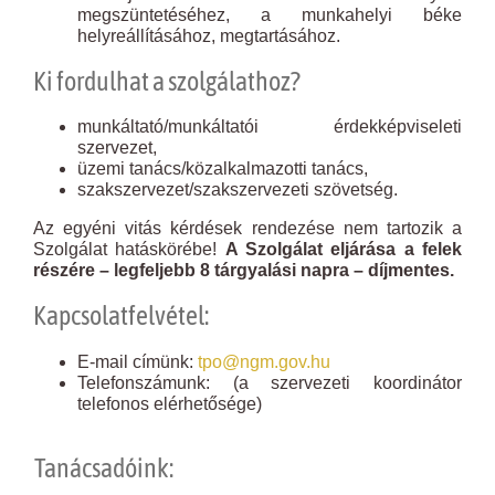
megszüntetéséhez, a munkahelyi béke
helyreállításához, megtartásához.
Ki fordulhat a szolgálathoz?
munkáltató/munkáltatói érdekképviseleti
szervezet,
üzemi tanács/közalkalmazotti tanács,
szakszervezet/szakszervezeti szövetség.
Az egyéni vitás kérdések rendezése nem tartozik a
Szolgálat hatáskörébe!
A Szolgálat
eljárása
a felek
részére – legfeljebb 8 tárgyalási napra –
díjmentes.
Kapcsolatfelvétel:
E-mail címünk:
tpo@ngm.gov.hu
Telefonszámunk​: (a szervezeti koordinátor
telefonos elérhetősége)
Tanácsadóink: