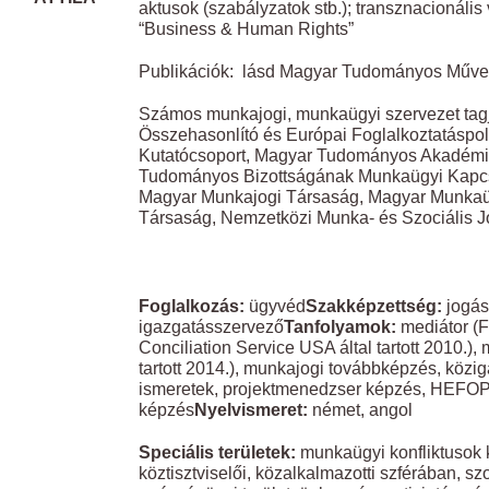
aktusok (szabályzatok stb.); transznacionális
“Business & Human Rights”
Publikációk: lásd Magyar Tudományos Művek
Számos munkajogi, munkaügyi szervezet tag
Összehasonlító és Európai Foglalkoztatáspol
Kutatócsoport, Magyar Tudományos Akadémi
Tudományos Bizottságának Munkaügyi Kapcso
Magyar Munkajogi Társaság, Magyar Munkaü
Társaság, Nemzetközi Munka- és Szociális J
​ ​
Foglalkozás:
ügyvéd
Szakképzettség:
jogás
igazgatásszervező
Tanfolyamok:
mediátor (
Conciliation Service USA által tartott 2010.), 
tartott 2014.), munkajogi továbbképzés, közi
ismeretek, projektmenedzser képzés, HEFOP 
képzés
Nyelvismeret:
német, angol
Speciális területek:
munkaügyi konfliktusok 
köztisztviselői, közalkalmazotti szférában, szoc