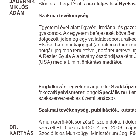
JAUERNIK
Studies, Legal Skills órák teljesítése
Nyelvis
MIKLÓS
ÁDÁM
Szakmai tevékenység:
Egyetemi évei alatt ügyvédi irodánál és gazd
gyakornok. Az egyetem befejezését követően
dolgozott, jelenleg egy vállalatcsoport uralko
Elsősorban munkajoggal (annak majdnem min
polgári jog több területével, határterületével f
A Rézler Gyula Alapítvány ösztöndíjasaként 
(USA) mediált, mint önkéntes mediátor.
​ ​
Foglalkozás:
egyetemi adjunktus
Szakképze
fokozat
Nyelvismeret:
angol
Speciális terüle
szakszervezetek és üzemi tanácsok
Szakmai tevékenység, publikációk, kutatási
A munkaerő-kölcsönzésről szóló doktori dol
DR.
szerzett PhD fokozatot 2012-ben. 2009. máju
KÁRTYÁS
Szociális és Munkaügyi Minisztérium Jogi F