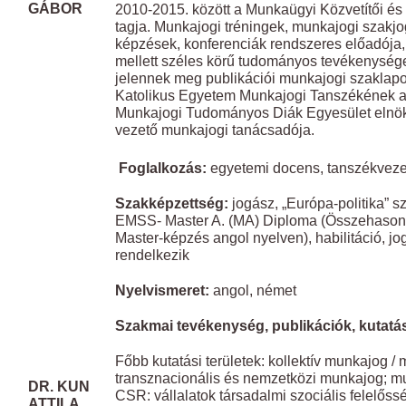
GÁBOR
2010-2015. között a Munkaügyi Közvetítői és 
tagja. Munkajogi tréningek, munkajogi szakj
képzések, konferenciák rendszeres előadója,
mellett széles körű tudományos tevékenység
jelennek meg publikációi munkajogi szaklap
Katolikus Egyetem Munkajogi Tanszékének a
Munkajogi Tudományos Diák Egyesület elnök
vezető munkajogi tanácsadója.
​ ​
Foglalkozás:
egyetemi docens, tanszékveze
Szakképzettség:
jogász, „Európa-politika” s
EMSS- Master A. (MA) Diploma (Összehasonlít
Master-képzés angol nyelven), habilitáció, jo
rendelkezik
Nyelvismeret:
angol, német
Szakmai tevékenység, publikációk, kutatási
Főbb kutatási területek: kollektív munkajog /
transznacionális és nemzetközi munkajog; mu
DR. KUN
CSR: vállalatok társadalmi szociális felelőss
ATTILA