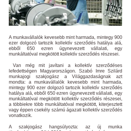
A munkavállalók kevesebb mint harmada, mintegy 900
ezer dolgozó tartozik kollektív szerződés hatálya alá,
ebből 650 ezren úgynevezett vállalati, egy
munkáltatóval megkötött kollektív szerződés részesei.
Van még mit javítani a kollektív szerződéses
lefedettségen Magyarországon. Szabó Imre Szilárd
munkajogi szakjogász a Világgazdaságnak azt
mondta: a munkavállalók kevesebb mint harmada,
mintegy 900 ezer dolgozó tartozik kollektív szerződés
hatálya alá, ebből 650 ezren úgynevezett vállalati, egy
munkáltatóval megkötött kollektív szerződés részesei,
a többiekre több munkáltatóval megkötött, kiterjesztett
vagy éppen csekély számú ágazati kollektív szerződés
vonatkozik.
A szakjogász hangsúlyozta: az új munka