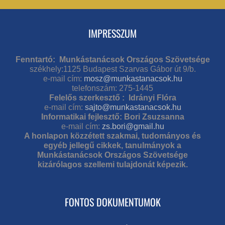
IMPRESSZUM
Fenntartó: Munkástanácsok Országos Szövetsége
székhely:1125 Budapest Szarvas Gábor út 9/b.
e-mail cím:
mosz@munkastanacsok.hu
telefonszám: 275-1445
Felelős szerkesztő : Idrányi Flóra
e-mail cím:
sajto@munkastanacsok.hu
Informatikai fejlesztő: Bori Zsuzsanna
e-mail cím:
zs.bori@gmail.hu
A honlapon közzétett szakmai, tudományos és
egyéb jellegű cikkek, tanulmányok a
Munkástanácsok Országos Szövetsége
kizárólagos szellemi tulajdonát képezik.
FONTOS DOKUMENTUMOK