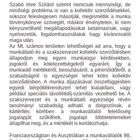
Szabó Imre Szilárd szerint nemcsak mennyiségi, de
minőségi probléma is van a kollektív szerződésekkel,
sokszor feleslegesen másolják, megismétlik a munka
törvénykönyve szövegét, máskor érvénytelen, ki nem
kényszeríthető megállapodásokat tartalmaznak, vagy
nyelvezetük, fogalomhasználatuk hagy kívánnivalót
maga után.
Az Mt. számos területen lehetőséget ad arra, hogy a
munkáltató és a szakszervezet kollektív szerződésben
állapodjon meg egyes munkaügyi kérdésekben,
jogokról és kötelezettségekről egyaránt. Így a
munkaidő mértékéről, beosztásáról, a pihenőidőkről, a
szabadságról is egyezséget lehet kötni kollektív
szerződésben. A munka díjazásával összefüggésben
egyedi bérpótlékrendszert lehet kialakítani, vagy
például speciális távollétidíj-számítás vezethető be. A
szakszervezet és a munkáltató egyezsége révén
tanulmányi szabadság adható a dolgozónak, a
kártérítés körében a munkavállalói felelősség
jogalapját szűkítheti, jogalapi többletelemeket
állapíthat meg, és a mértékét is korlátozhatja.
Franciaországban és Ausztriában a munkavállalók 98,