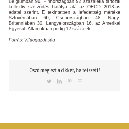
Belgiumban 96, Finnországban 92 százaléka tartozik
kollektív szerződés hatálya alá az OECD 2013-as
adatai szerint. E tekintetben a lefedettség mértéke
Szlovéniában 60, Csehországban 48, Nagy-
Britanniában 30, Lengyelországban 16, az Amerikai
Egyesült Államokban pedig 12 százalék.
Forrás: Világgazdaság
Oszd meg ezt a cikket, ha tetszett!
Twitter
LinkedIn
Pinterest
Email