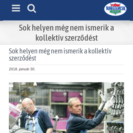
Skip
to
content
Sok helyen még nem ismerik a
kollektív szerződést
Sok helyen még nem ismerik a kollektív
szerződést
2018. január 30.
View
Larger
Image