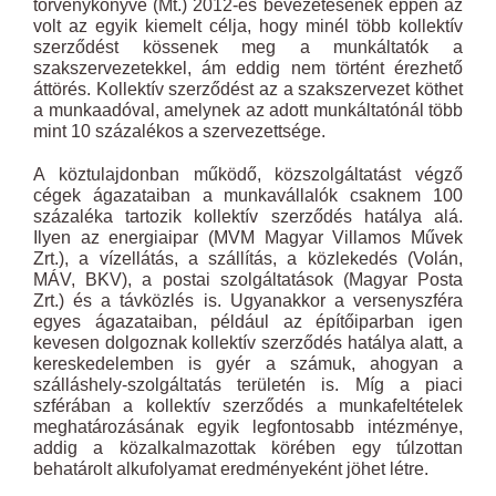
törvénykönyve (Mt.) 2012-es bevezetésének éppen az
volt az egyik kiemelt célja, hogy minél több kollektív
szerződést kössenek meg a munkáltatók a
szakszervezetekkel, ám eddig nem történt érezhető
áttörés. Kollektív szerződést az a szakszervezet köthet
a munkaadóval, amelynek az adott munkáltatónál több
mint 10 százalékos a szervezettsége.
A köztulajdonban működő, közszolgáltatást végző
cégek ágazataiban a munkavállalók csaknem 100
százaléka tartozik kollektív szerződés hatálya alá.
Ilyen az energiaipar (MVM Magyar Villamos Művek
Zrt.), a vízellátás, a szállítás, a közlekedés (Volán,
MÁV, BKV), a postai szolgáltatások (Magyar Posta
Zrt.) és a távközlés is. Ugyanakkor a versenyszféra
egyes ágazataiban, például az építőiparban igen
kevesen dolgoznak kollektív szerződés hatálya alatt, a
kereskedelemben is gyér a számuk, ahogyan a
szálláshely-szolgáltatás területén is. Míg a piaci
szférában a kollektív szerződés a munkafeltételek
meghatározásának egyik legfontosabb intézménye,
addig a közalkalmazottak körében egy túlzottan
behatárolt alkufolyamat eredményeként jöhet létre.