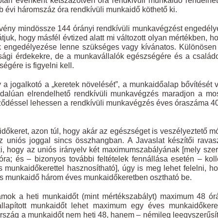
tári évenként kétszázötven óra rendkívüli munkaidő rendelhet
b évi háromszáz óra rendkívüli munkaidő köthető ki.
vény mindössze 144 órányi rendkívüli munkavégzést engedély
átjuk, hogy másfél évtized alatt mi változott olyan mértékben, h
ek engedélyezése lenne szükséges vagy kívánatos. Különösen
sági érdekekre, de a munkavállalók egészségére és a család
gére is figyelni kell.
gy a jogalkotó a „keretek növelését”, a munkaidőalap bővítését 
oldalúan elrendelhető rendkívüli munkavégzés maradjon a mo
zerződéssel lehessen a rendkívüli munkavégzés éves óraszáma 4
időkeret, azon túl, hogy akár az egészséget is veszélyeztető 
z uniós joggal sincs összhangban. A Javaslat készítői rava
 ki, hogy az uniós irányelv két maximumszabályának [mely szer
ra; és – bizonyos további feltételek fennállása esetén – koll
munkaidőkerettel hasznosítható], úgy is meg lehet felelni, h
ndes munkaidő három éves munkaidőkeretben osztható be.
amok a heti munkaidőt (mint mértékszabályt) maximum 48 ór
gállapított munkaidőt lehet maximum egy éves munkaidőkere
ország a munkaidőt nem heti 48, hanem – némileg leegyszerűsí