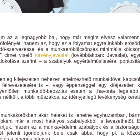
em az a legnagyobb baj, hogy már megint elvesz valamenny
rőfölényét, hanem az, hogy ez a folyamat egyre inkább erősöd
aidő-szervezéssel és a munkaerőkölcsönzés minimális kölcsö
l” címet viselő
törvényjavaslat
(továbbiakban: Javaslat), egy
ndokolása szerint – a szabályok egyértelműsítésére, pontosít
enleg kifejezetten nehezen értelmezhető munkaidővel kapcso
félrevezetésére is –, vagy éppenséggel egy kifejezetten k
egyenlőtlen munkaidő-beosztás esetén a „havonta legalább
s nélküli, a több műszakos, az idényjellegű tevékenység kere
e munkakörökben akár heteket is lehetne egyhuzamban, bárm
bként már a most hatályos szabályokból is levezethető). E
 tartjuk, hiszen ez a munkavédelmi szabályok és a biztonság
ét jelenti (gondoljunk bele csak abba, hogy pl. a közös
g és a pihenés hiánya).