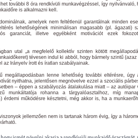
lhet további 8 óra rendkívüli munkavégzéssel, így nyilvánvaló,
időre is alkalmazni kell.
k dominálnak, amelyek nem feltétlenül garantálnak minden es
eltérés lehetőségének minimálisan magasabb (pl. ágazati) s
ós garanciát, illetve egyébként motivációt ezek fokozot
ágban utal „a megfelelő kollektív szinten kötött megállapod
kaidőkeret) tévesen indul ki abból, hogy bármely szintű (azaz
 az Irányelv írott és íratlan szabályainak.
 megállapodásban lenne lehetőség további eltérésre, úgy 
ktívát nyithatna, jelentősen megnövelve ezzel a szociális párb
etben – éppen a szabályozás átalakulása miatt – az autóipar
zű munkáltatója rohanna a tárgyalóasztalhoz, míg mana
) érdemi működésre késztetni, még akkor is, ha a munkaerő
viszonyok jellemzően nem is tartanak három évig, így a háro
várható.
 hogy ismét növelni akarja a rendkívüli munkaidő óraszámát,