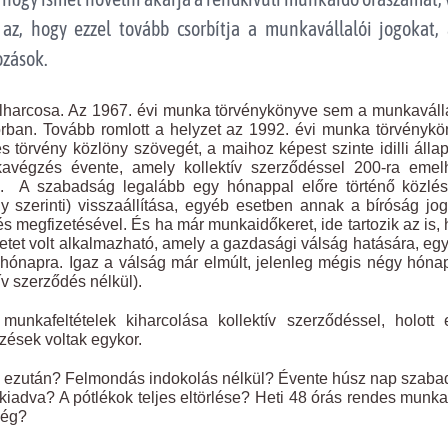
az, hogy ezzel tovább csorbítja a munkavállalói jogokat, 
ozások.
lharcosa. Az 1967. évi munka törvénykönyve sem a munkaváll
orban. Tovább romlott a helyzet az 1992. évi munka törvényk
 törvény közlöny szövegét, a maihoz képest szinte idilli álla
kavégzés évente, amely kollektív szerződéssel 200-ra emel
m. A szabadság legalább egy hónappal előre történő közlés
 szerinti) visszaállítása, egyéb esetben annak a bíróság jo
és megfizetésével. És ha már munkaidőkeret, ide tartozik az is,
tet volt alkalmazható, amely a gazdasági válság hatására, egy
 hónapra. Igaz a válság már elmúlt, jelenleg mégis négy hón
v szerződés nélkül).
nkafeltételek kiharcolása kollektív szerződéssel, holott 
zések voltak egykor.
ég ezután? Felmondás indokolás nélkül? Évente húsz nap szab
iadva? A pótlékok teljes eltörlése? Heti 48 órás rendes munk
még?