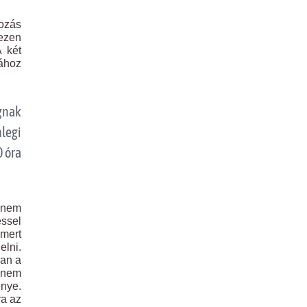
yozás
 ezen
A két
ához
ógnak
nlegi
0 óra
 nem
éssel
smert
elni.
ban a
s nem
énye.
va az