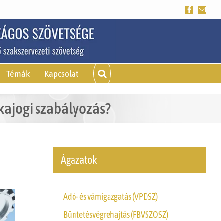
Facebook
Emai
Témák
Kapcsolat
ajogi szabályozás?
Ágazatok
Adó- és vámigazgatás (VPDSZ)
Büntetésvégrehajtás (FBVSZOSZ)