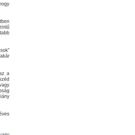
 hogy
etben
zintű
tabb
ások”
 akár
az a
eszéd
 vagy
pság
hiány
méves
 vagy