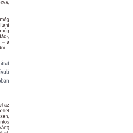
ozva,
 még
ítani
n még
lád-,
e – a
ni.
árai
ívüli
óban
el az
ehet
sen,
ontos
vánt)