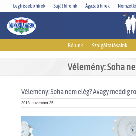
Skip
Legfrissebb hírek
Saját híreink
Ágazati hírek
Nemzetkö
to
content
Rólunk
Szolgáltatásaink
Vélemény: Soha ne
Vélemény: Soha nem elég? Avagy meddig ro
2018. november 25.
View
Larger
Image