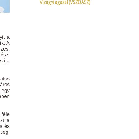
Vízügyi ágazat (VSZOÁSZ)
it a
ik. A
nzési
részt
ására
latos
áros
 egy
tében
iféle
zt a
os és
ségi