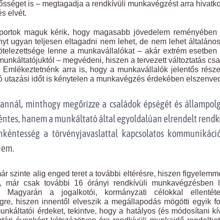
elősséget is – megtagadja a rendkívüli munkavégzést arra hivatk
s elvét.
soportok maguk kérik, hogy magasabb jövedelem reményében
yt ugyan teljesen eltagadni nem lehet, de nem lehet általános
telezettsége lenne a munkavállalókat – akár extrém esetbe
unkáltatójuktól – megvédeni, hiszen a tervezett változtatás csa
 Emlékeztetnénk arra is, hogy a munkavállalók jelentős rész
utazási időt is kénytelen a munkavégzés érdekében elszenved
annál, minthogy megőrizze a családok épségét és állampolg
éntes, hanem a munkáltató által egyoldalúan elrendelt rendk
nkéntesség a törvényjavaslattal kapcsolatos kommunikáci
nem.
r szinte alig enged teret a további eltérésre, hiszen figyelemm
, már csak további 16 órányi rendkívüli munkavégzésben l
. Magyarán a jogalkotói, kormányzati célokkal ellentéte
égre, hiszen innentől elveszik a megállapodás mögötti egyik f
unkáltatói érdeket, tekintve, hogy a hatályos (és módosítani kí