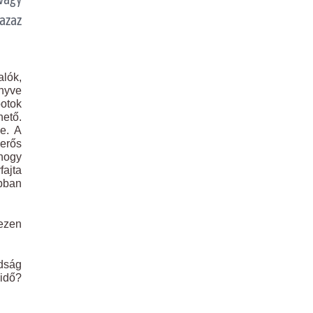
azaz
alók,
önyve
potok
hető.
e. A
gerős
 hogy
fajta
apban
ezen
adság
aidő?