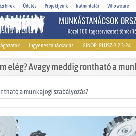
zi hírek
Üdülés
Projektjeink
Iratmintatár
Who we are
Ágazatok
Ingyenes tanácsadás
GINOP_PLUSZ-3.2.3-24
m elég? Avagy meddig rontható a munk
ntható a munkajogi szabályozás?