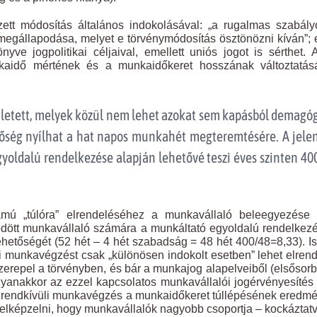
ezett módosítás általános indokolásával: „a rugalmas szabál
ek megállapodása, melyet e törvénymódosítás ösztönözni kíván”;
ve jogpolitikai céljaival, emellett uniós jogot is sérthet. 
unkaidő mértének és a munkaidőkeret hosszának változtatás
született, melyek közül nem lehet azokat sem kapásból demag
etőség nyílhat a hat napos munkahét megteremtésére. A jele
gyoldalú rendelkezése alapján lehetővé teszi éves szinten 40
mú „túlóra” elrendeléséhez a munkavállaló beleegyezése
ződött munkavállaló számára a munkáltató egyoldalú rendelkez
hetőségét (52 hét – 4 hét szabadság = 48 hét 400/48=8,33). I
i munkavégzést csak „különösen indokolt esetben” lehet elrend
zerepel a törvényben, és bár a munkajog alapelveiből (elsősor
gyanakkor az ezzel kapcsolatos munkavállalói jogérvényesíté
a rendkívüli munkavégzés a munkaidőkeret túllépésének eredm
elképzelni, hogy munkavállalók nagyobb csoportja – kockáztat