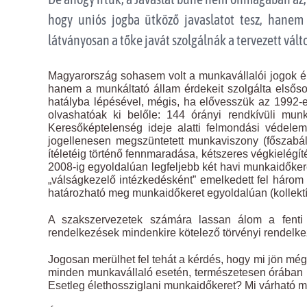
hogy uniós jogba ütköző javaslatot tesz, hanem 
látványosan a tőke javát szolgálnák a tervezett vált
Magyarország sohasem volt a munkavállalói jogok é
hanem a munkáltató állam érdekeit szolgálta elsős
hatályba lépésével, mégis, ha elővesszük az 1992-es
olvashatóak ki belőle: 144 órányi rendkívüli mun
Keresőképtelenség ideje alatti felmondási védele
jogellenesen megszüntetett munkaviszony (főszabály
ítéletéig történő fennmaradása, kétszeres végkielégít
2008-ig egyoldalúan legfeljebb két havi munkaidőkere
„válságkezelő intézkedésként” emelkedett fel három
határozható meg munkaidőkeret egyoldalúan (kollektí
A szakszervezetek számára lassan álom a fenti mu
rendelkezések mindenkire kötelező törvényi rendelke
Jogosan merülhet fel tehát a kérdés, hogy mi jön m
minden munkavállaló esetén, természetesen órában k
Esetleg élethossziglani munkaidőkeret? Mi várható 