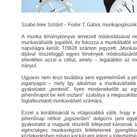
Szabó Imre Szilárd – Fodor T. Gábor, munkajogászok
A munka törvénykönyve tervezett módosításával n
munkavállalók jogaiból, és fokozza a munkáltatók e
napvilágra került, T/3628 számon jegyzett, „Munk
díjával összefüggő egyes törvények módosításáró
ellentétes azzal a céllal, amely – legalábbis az i
irányul.
Ugyanis nem teszi továbbra sem egyértelművé a jel
joganyagot – mely így alkalmas a munkavállalók 
gyakorlatot „pontosít”. Ilyen mindenekelőtt az 
pihenőnapot be kell osztani” szabálya a megszakítá
foglalkoztatott munkavállaló számára.
Ezzel a korábbiaknál is világosabbá válik, hogy 
pihenőnap nélkül „jogszerűen” dolgozni (ami egyé
gyakorlatot a magunk részéről kifejezett károsnak
egészséges munkavégzés feltételeinek gyengítés
közlekedésben milyen kockázatot jelent a túlterheltsé