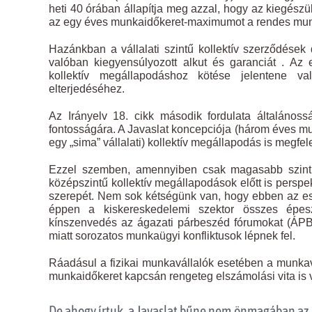
heti 40 órában állapítja meg azzal, hogy az kiegészü
az egy éves munkaidőkeret-maximumot a rendes munka
Hazánkban a vállalati szintű kollektív szerződése
valóban kiegyensúlyozott alkut és garanciát . Az 
kollektív megállapodáshoz kötése jelentene val
elterjedéséhez.
Az Irányelv 18. cikk második fordulata általánoss
fontosságára. A Javaslat koncepciója (három éves mun
egy „sima” vállalati) kollektív megállapodás is megfelel
Ezzel szemben, amennyiben csak magasabb szintű
középszintű kollektív megállapodások előtt is perspe
szerepét. Nem sok kétségünk van, hogy ebben az es
éppen a kiskereskedelemi szektor összes épes
kínszenvedés az ágazati párbeszéd fórumokat (ÁPB
miatt sorozatos munkaügyi konfliktusok lépnek fel.
Ráadásul a fizikai munkavállalók esetében a munka
munkaidőkeret kapcsán rengeteg elszámolási vita is 
De ahogy írtuk, a Javaslat bűne nem önmagában az,