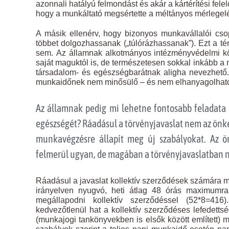
azonnali hatályú felmondást és akár a kártérítési fel
hogy a munkáltató megsértette a méltányos mérlegelé
A másik ellenérv, hogy bizonyos munkavállalói c
többet dolgozhassanak („túlórázhassanak”). Ezt a tén
sem. Az államnak alkotmányos intézményvédelmi kö
saját maguktól is, de természetesen sokkal inkább a m
társadalom- és egészségbarátnak aligha nevezhető.
munkaidőnek nem minősülő – és nem elhanyagolható 
Az államnak pedig mi lehetne fontosabb feladata 
egészségét? Ráadásul a törvényjavaslat nem az önk
munkavégzésre állapít meg új szabályokat. Az ö
felmerül ugyan, de magában a törvényjavaslatban 
Ráadásul a javaslat kollektív szerződések számára má
irányelven nyugvó, heti átlag 48 órás maximumra
megállapodni kollektív szerződéssel (52*8=416)
kedvezőtlenül hat a kollektív szerződéses lefedetts
(munkajogi tankönyvekben is elsők között említett) m