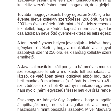
szabályok szerint a teljes napi munkaidő esetén nap
kollektív szerződésben ennél magasabb, de legfeljeb
További megjegyzésünk, hogy egészen 2001-ig a tör
évente, illetve kollektív szerződéssel 200 órát. Nem l
2001-es éves mérték több mint két és félszeresén
tekintettel, hogy e kérdés kapcsán nem csak gazda
családokban nevelődő gyermekek testi és lelki egészsé
A fenti szabályozás helyett javasoljuk – feltéve, ho
igényként érzékeli –, hogy a munkáltató által egy
szabályok szerint 250 óra, és kizárólag kollektív s
emelhető.
A Javaslat másik kritizált pontja, a hároméves munka
szélsőségessé teheti a munkaidő felhasználását, a
látszó, de valójában téves logikával abból indultak
heti munkaidő maximuma (a túlórát is ideértve) 48 ó
szerződéssel ez a heti 48 órányi munkaidő egy éves 
napi nyolc (némi egyszerűsítéssel heti 40) órás re
Csakhogy az irányelv úgy fogalmaz, hogy a tagáll
állapíthatják meg, és ezt a tagállamok által me
hasznosítani (mint beosztási szabály). Mivel Magyar