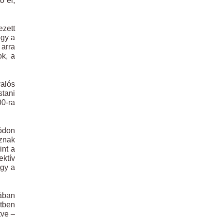
ő el,
ezett
ogy a
 arra
ok, a
valós
stani
00-ra
módon
sznak
int a
ektív
ogy a
ában
tben
tve –