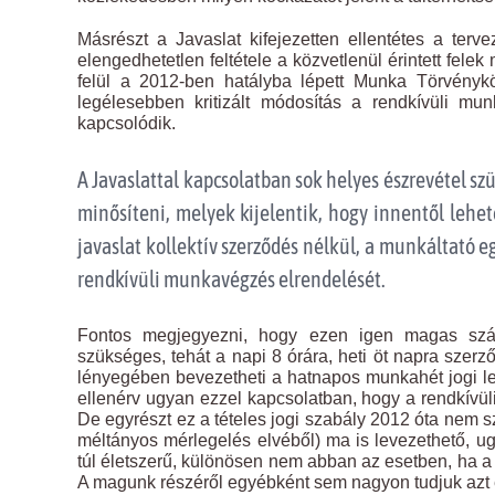
Másrészt a Javaslat kifejezetten ellentétes a terv
elengedhetetlen feltétele a közvetlenül érintett fel
felül a 2012-ben hatályba lépett Munka Törvényköny
legélesebben kritizált módosítás a rendkívüli m
kapcsolódik.
A Javaslattal kapcsolatban sok helyes észrevétel 
minősíteni, melyek kijelentik, hogy innentől leh
javaslat kollektív szerződés nélkül, a munkáltató e
rendkívüli munkavégzés elrendelését.
Fontos megjegyezni, hogy ezen igen magas szá
szükséges, tehát a napi 8 órára, heti öt napra szer
lényegében bevezetheti a hatnapos munkahét jogi le
ellenérv ugyan ezzel kapcsolatban, hogy a rendkívül
De egyrészt ez a tételes jogi szabály 2012 óta nem s
méltányos mérlegelés elvéből) ma is levezethető, u
túl életszerű, különösen nem abban az esetben, ha 
A magunk részéről egyébként sem nagyon tudjuk azt 