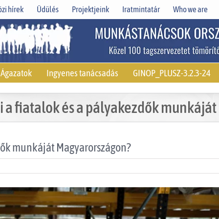
zi hírek
Üdülés
Projektjeink
Iratmintatár
Who we are
Ágazatok
Ingyenes tanácsadás
GINOP_PLUSZ-3.2.3-24
ni a fiatalok és a pályakezdők munkájá
ezdők munkáját Magyarországon?