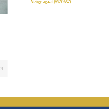
Vízügyi ágazat (VSZOÁSZ)
erest
Email