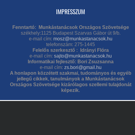
IMPRESSZUM
Fenntartó: Munkástanácsok Országos Szövetsége
székhely:1125 Budapest Szarvas Gábor út 9/b.
e-mail cím:
mosz@munkastanacsok.hu
telefonszám: 275-1445
Felelős szerkesztő : Idrányi Flóra
e-mail cím:
sajto@munkastanacsok.hu
Informatikai fejlesztő: Bori Zsuzsanna
e-mail cím:
zs.bori@gmail.hu
A honlapon közzétett szakmai, tudományos és egyéb
jellegű cikkek, tanulmányok a Munkástanácsok
Országos Szövetsége kizárólagos szellemi tulajdonát
képezik.