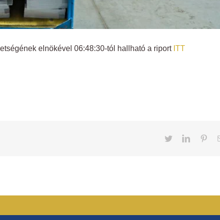
ségének elnökével 06:48:30-tól hallható a riport
ITT
Twitter
LinkedIn
Pint