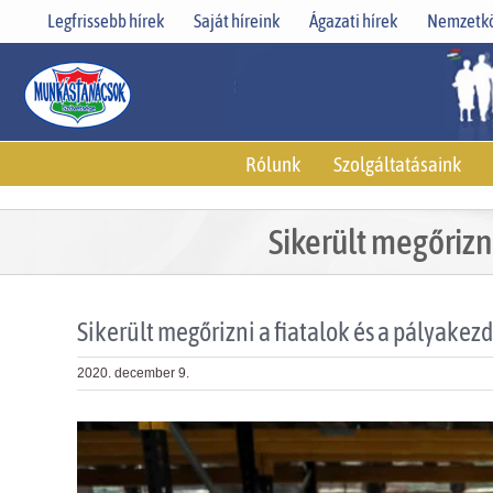
Skip
Legfrissebb hírek
Saját híreink
Ágazati hírek
Nemzetkö
to
content
Rólunk
Szolgáltatásaink
Sikerült megőriz
Sikerült megőrizni a fiatalok és a pályak
2020. december 9.
View
Larger
Image