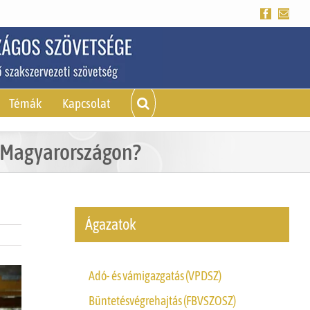
Facebook
Emai
Témák
Kapcsolat
t Magyarországon?
Ágazatok
Adó- és vámigazgatás (VPDSZ)
Büntetésvégrehajtás (FBVSZOSZ)