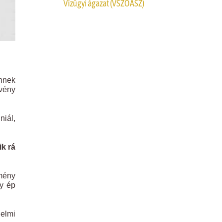
Vízügyi ágazat (VSZOÁSZ)
ennek
rvény
niál,
k rá
emény
y ép
delmi