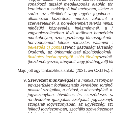
vonatkozó tagsági megállapodás alapján tö
keretében a szakképző intézményben, illetve a
során, az elítéltként vagy egyéb jogcímen f
alkalmazott közérdekű munka, valamint 
szervezeteknél, a honvédelemért felelős minis
minősülő köznevelési intézménynél, a ho
vagyonkezelésében lévő területen honvédelmi
munkahelyen, azon gazdasági társaságoknál t
honvédelemért felelős miniszter, valamin
bekezdés
c)
pontja
szerinti gazdasági társasá
Őrségnél, az önkormányzati tűzoltóságoknál
önkéntes tevékenységről szóló törvény
szerint
(kezdeményezett, irányított vagy jóváhagyott) t
Majd jött egy fantasztikus saláta (2021. évi CXLI tv.),
Szervezett munkavégzés
: a munkaviszonyban
egyszerűsített foglalkoztatás keretében történ
politikai szolgálati, a biztosi, a közszolgálat
jogviszonyban, hivatásos és szerződéses sz
rendvédelmi igazgatási szolgálati jogviszony
szolgálati jogviszonyában, az ügyészségi sz
jellegű jogviszonyban, szociális szövetkezetb