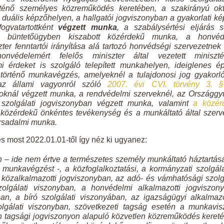
rténő személyes közreműködés keretében, a szakirányú okt
 duális képzőhelyen, a hallgatói jogviszonyban a gyakorlati k
ogvatartottként
végzett munka
, a szabálysértési eljárás 
a büntetőügyben kiszabott közérdekű munka, a honvéd
zter fenntartói irányítása alá tartozó honvédségi szervezetne
nvédelemért felelős miniszter által vezetett miniszté
 érdeket is szolgáló telepített munkahelyen, ideiglenes ép
örténő munkavégzés, amelyeknél a tulajdonosi jog gyakorló
t az állami vagyonról szóló
2007. évi CVI. törvény 3. §
goknál végzett munka, a rendvédelmi szerveknél, az Országgy
 szolgálati jogviszonyban végzett munka, valamint
a közér
i közérdekű önkéntes tevékenység és a munkáltató által szerv
ársadalmi munka.
 és most 2022.01.01-től így néz ki ugyanez:
 – ide nem értve a természetes személy munkáltató háztartá
ő munkavégzést -, a közfoglalkoztatási, a kormányzati szolgála
i, a közalkalmazotti jogviszonyban, az adó- és vámhatósági szolg
olgálati viszonyban, a honvédelmi alkalmazotti jogviszony
ban, a bíró szolgálati viszonyában, az igazságügyi alkalmaz
olgálati viszonyban, szövetkezeti tagság esetén a munkavi
en tagsági jogviszonyon alapuló közvetlen közreműködés keret