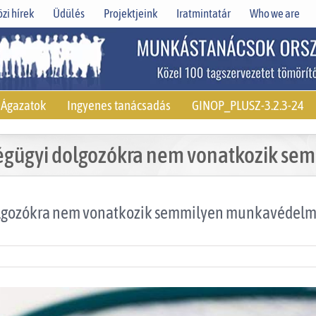
zi hírek
Üdülés
Projektjeink
Iratmintatár
Who we are
Ágazatok
Ingyenes tanácsadás
GINOP_PLUSZ-3.2.3-24
szségügyi dolgozókra nem vonatkozik 
i dolgozókra nem vonatkozik semmilyen munkavédelm