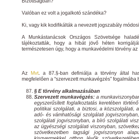
Bizottságban?
Valóban ez volt a jogalkotó szándéka?
Ki, vagy kik kodifikálták a nevezett jogszabály módosí
A Munkástanácsok Országos Szövetsége haladékta
tájékoztatták, hogy a hibát jövő héten korrigál
természetesen úgy, hogy a munkavédelmi törvény az e
Az
Mvt
. a 87.§-ban definiálja a törvény által has
megfelelően a “szervezett munkavégzés” fogalmába be
§ E törvény alkalmazásában
Szervezett munkavégzés:
a munkaviszonyban
egyszerűsített foglalkoztatás keretében történ
politikai szolgálati, a biztosi, a közszolgálati,
adó- és vámhatósági szolgálati jogviszonyban,
szolgálati jogviszonyban, a bíró szolgálati vi
az ügyészségi szolgálati viszonyban, szövetke
szövetkezetben tagsági jogviszonyon alap
kisgyermekkel otthon lévők szövetkezetébe