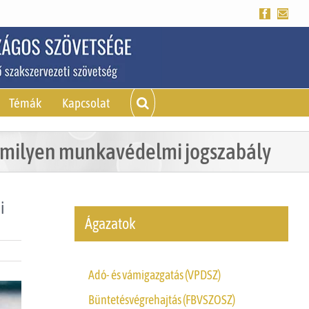
Facebook
Emai
Témák
Kapcsolat
semmilyen munkavédelmi jogszabály
i
Ágazatok
Adó- és vámigazgatás (VPDSZ)
Büntetésvégrehajtás (FBVSZOSZ)