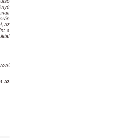
külső
rányú
rlati
során
l, az
int a
által
ezett
t az