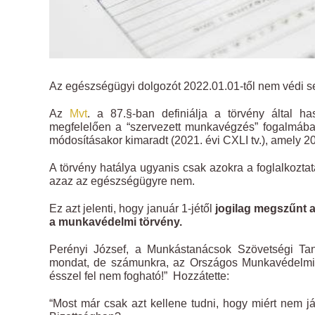
Az egészségügyi dolgozót 2022.01.01-től nem védi 
Az
Mvt
. a 87.§-ban definiálja a törvény által has
megfelelően a “szervezett munkavégzés” fogalmába 
módosításakor kimaradt (2021. évi CXLI tv.), amely 20
A törvény hatálya ugyanis csak azokra a foglalkoztat
azaz az egészségügyre nem.
Ez azt jelenti, hogy január 1-jétől
jogilag megszűnt 
a munkavédelmi törvény.
Perényi József, a Munkástanácsok Szövetségi Taná
mondat, de számunkra, az Országos Munkavédelmi 
ésszel fel nem fogható!” Hozzátette:
“Most már csak azt kellene tudni, hogy miért nem 