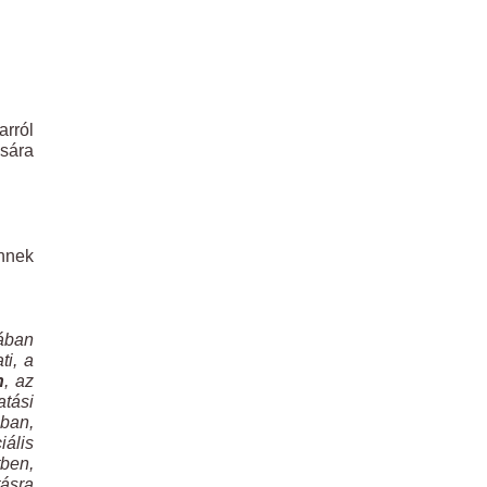
rról
sára
ennek
sában
ti, a
n
, az
atási
ában,
iális
ben,
ásra