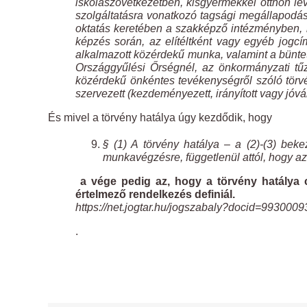
iskolaszövetkezetben, kisgyermekkel otthon l
szolgáltatásra vonatkozó tagsági megállapodá
oktatás keretében a szakképző intézményben, il
képzés során, az elítéltként vagy egyéb jogcí
alkalmazott közérdekű munka, valamint a bünte
Országgyűlési Őrségnél, az önkormányzati tűz
közérdekű önkéntes tevékenységről szóló törvé
szervezett (kezdeményezett, irányított vagy jóv
És mivel a törvény hatálya úgy kezdődik, hogy
§ (1) A törvény hatálya – a (2)-(3) beke
munkavégzésre, függetlenül attól, hogy az 
a vége pedig az, hogy a törvény hatálya cs
értelmező rendelkezés definiál.
https://net.jogtar.hu/jogszabaly?docid=993000
.