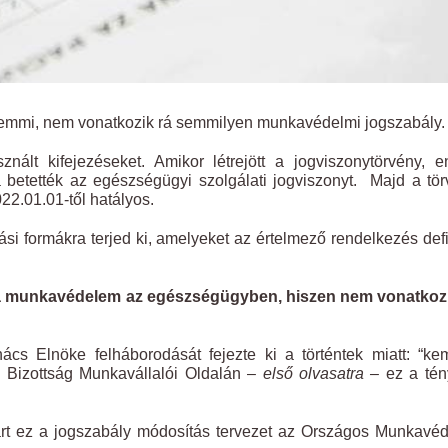
semmi, nem vonatkozik rá semmilyen munkavédelmi jogszabály.
znált kifejezéseket. Amikor létrejött a jogviszonytörvény, 
betették az egészségügyi szolgálati jogviszonyt. Majd a tö
22.01.01-től hatályos.
ási formákra terjed ki, amelyeket az értelmező rendelkezés defi
a munkavédelem az egészségügyben, hiszen nem vonatkozi
cs Elnöke felháborodását fejezte ki a történtek miatt: “k
Bizottság Munkavállalói Oldalán –
első olvasatra –
ez a tén
járt ez a jogszabály módosítás tervezet az Országos Munkavé