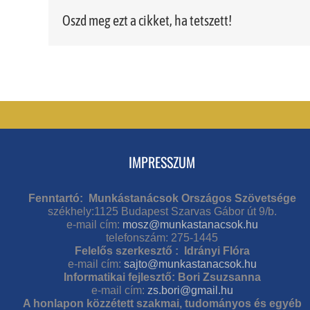
Oszd meg ezt a cikket, ha tetszett!
IMPRESSZUM
Fenntartó: Munkástanácsok Országos Szövetsége
székhely:1125 Budapest Szarvas Gábor út 9/b.
e-mail cím:
mosz@munkastanacsok.hu
telefonszám: 275-1445
Felelős szerkesztő : Idrányi Flóra
e-mail cím:
sajto@munkastanacsok.hu
Informatikai fejlesztő: Bori Zsuzsanna
e-mail cím:
zs.bori@gmail.hu
A honlapon közzétett szakmai, tudományos és egyéb