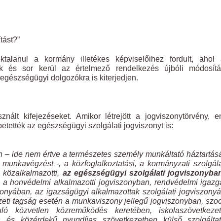
tást?”
lanul a kormány illetékes képviselőihez fordult, ahol a
ják és sor kerül az értelmező rendelkezés újbóli módosítá
gészségügyi dolgozókra is kiterjedjen.
znált kifejezéseket. Amikor létrejött a jogviszonytörvény, 
tették az egészségügyi szolgálati jogviszonyt is:
 – ide nem értve a természetes személy munkáltató háztartá
ő munkavégzést -, a közfoglalkoztatási, a kormányzati szolgála
 a közalkalmazotti,
az egészségügyi szolgálati jogviszonyba
 a honvédelmi alkalmazotti jogviszonyban, rendvédelmi igazg
szonyában, az igazságügyi alkalmazottak szolgálati jogviszony
zeti tagság esetén a munkaviszony jellegű jogviszonyban, szoc
uló közvetlen közreműködés keretében, iskolaszövetkezet
n és közérdekű nyugdíjas szövetkezetben külső szolgáltat