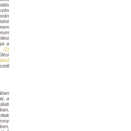
atás
épzés
során
elmi
k nem
rium
ítési
ja a
 (2)
űlési
dekű
ezett
sában
ti, a
álati
ban,
ottak
szony
ében,