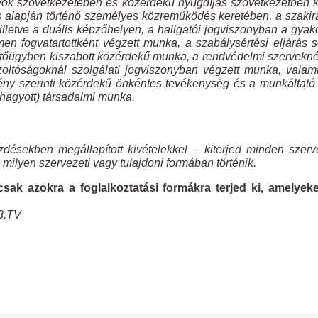
évők szövetkezetében és közérdekű nyugdíjas szövetkezetben 
s alapján történő személyes közreműködés keretében, a szaki
letve a duális képzőhelyen, a hallgatói jogviszonyban a gyako
men fogvatartottként végzett munka, a szabálysértési eljárás 
tőügyben kiszabott közérdekű munka, a rendvédelmi szervekné
oltóságoknál szolgálati jogviszonyban végzett munka, valam
ny szerinti közérdekű önkéntes tevékenység és a munkáltató 
áhagyott) társadalmi munka.
zdésekben megállapított kivételekkel – kiterjed minden szerv
milyen szervezeti vagy tulajdoni formában történik.
ak azokra a foglalkoztatási formákra terjed ki, amelyeke
93.TV