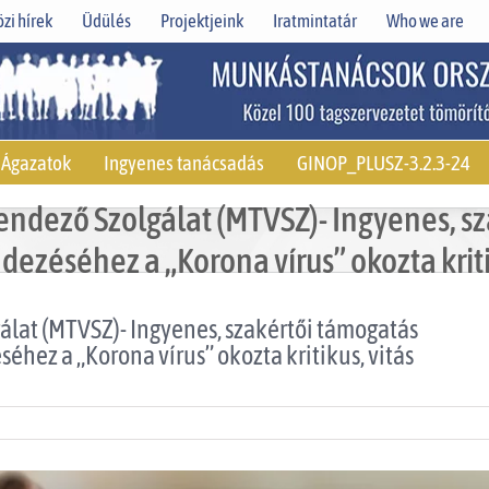
zi hírek
Üdülés
Projektjeink
Iratmintatár
Who we are
Ágazatok
Ingyenes tanácsadás
GINOP_PLUSZ-3.2.3-24
ndező Szolgálat (MTVSZ)- Ingyenes, sz
zéséhez a „Korona vírus” okozta kriti
lat (MTVSZ)- Ingyenes, szakértői támogatás
hez a „Korona vírus” okozta kritikus, vitás