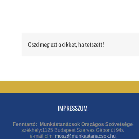
Oszd meg ezt a cikket, ha tetszett!
IMPRESSZUM
Fenntartó: Munkástanácsok Országos Szövetsége
székhely:1125 Budapest Szarvas Gábor út 9/b.
e-mail cím:
mosz@munkastanacsok.hu