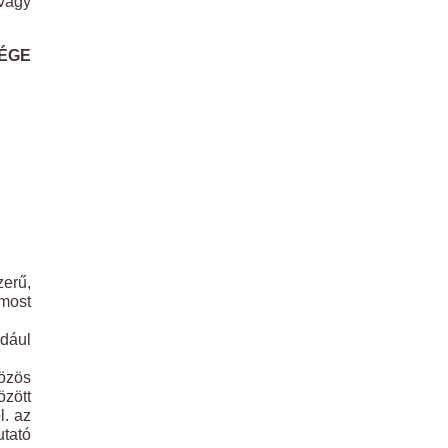
 vagy
ÉGE
zerű,
 most
ldául
özös
özött
l. az
tató