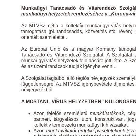
Munkaügyi Tanácsadó és Vitarendező Szolg
munkaügyi helyzetek rendezéséhez a „Korona-vírus
Az MTVSZ célja a kollektív munkaügyi vitás helyze
támogatása (pl. tanácsadás, közvetítés stb. révén
orientált szemlélettel.
Az Európai Unió és a magyar Kormány támogat
Tanácsadó és Vitarendező Szolgálat. A Szolgálat 
munkaügyi vitás helyzetek feloldására jött létre. A 
és az üzemi tanácsok tudják igénybe venni.
A Szolgálat tagjaiból álló régiós névjegyzék személ
függetlenségre. Az MTVSZ igénybevétele díjmentes. A
névjegyzékből.
A MOSTANI „VÍRUS-HELYZETBEN” KÜLÖNÖSE
Azon felelős szemléletű
munkáltatóknak, cé
partneri, tárgyalásos úton, konstruktívan, j
kollektív természetű munkaügyi kihívásaikat.
Azon
munkavállalói érdekképviseleteknek (sza