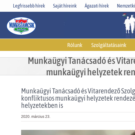
Skip
Legfrissebb hírek
Saját híreink
Ágazati hírek
Nemzetkö
to
content
Rólunk
Szolgáltatásaink
Munkaügyi Tanácsadó és Vitare
munkaügyi helyzetek rende
Munkaügyi Tanácsadó és Vitarendező Szolgá
konfliktusos munkaügyi helyzetek rendezésé
helyzetekben is
2020. március 23.
View