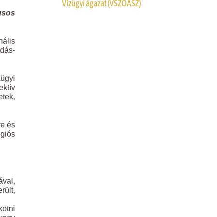
Vízügyi ágazat (VSZOÁSZ)
usos
nális
odás-
ügyi
ktív
etek,
re és
égiós
ával,
rült,
kotni