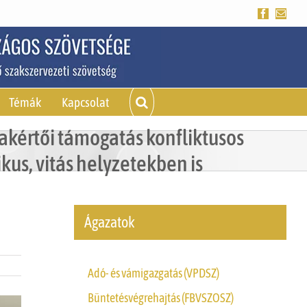
Facebook
Emai
Témák
Kapcsolat
akértői támogatás konfliktusos
kus, vitás helyzetekben is
Ágazatok
Adó- és vámigazgatás (VPDSZ)
Büntetésvégrehajtás (FBVSZOSZ)