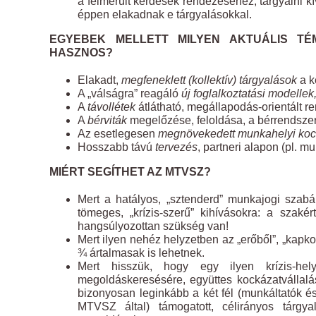
a felmerült kérdések rendezéséhez, tárgyalni kí
éppen elakadnak e tárgyalásokkal.
EGYEBEK MELLETT MILYEN AKTUÁLIS TÉ
HASZNOS?
Elakadt,
megfeneklett (kollektív) tárgyalások
a ké
A „válságra” reagáló
új foglalkoztatási modellek
A
távollétek
átlátható, megállapodás-orientált r
A
bérviták
megelőzése, feloldása, a bérrendsze
Az esetlegesen
megnövekedett munkahelyi koc
Hosszabb távú
tervezés
, partneri alapon (pl. 
MIÉRT SEGÍTHET AZ MTVSZ?
Mert a hatályos, „sztenderd” munkajogi szabál
tömeges, „krízis-szerű” kihívásokra: a szakér
hangsúlyozottan szükség van!
Mert ilyen nehéz helyzetben az „erőből”, „kapk
¾ ártalmasak is lehetnek.
Mert hisszük, hogy egy ilyen krízis-hel
megoldáskeresésére, együttes kockázatvállalás
bizonyosan leginkább a két fél (munkáltatók é
MTVSZ által) támogatott, célirányos tárgy