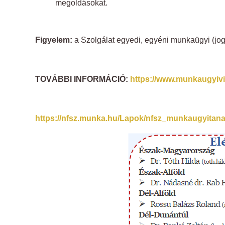
megoldásokat.
Figyelem:
a Szolgálat egyedi, egyéni munkaügyi (jog)
TOVÁBBI INFORMÁCIÓ:
https://www.munkaugyivi
https://nfsz.munka.hu/Lapok/nfsz_munkaugyitan