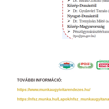
TOVÁBBI INFORMÁCIÓ:
https://www.munkaugyivitarendezes.hu/
https://nfsz.munka.hu/Lapok/nfsz_munkaugyitan