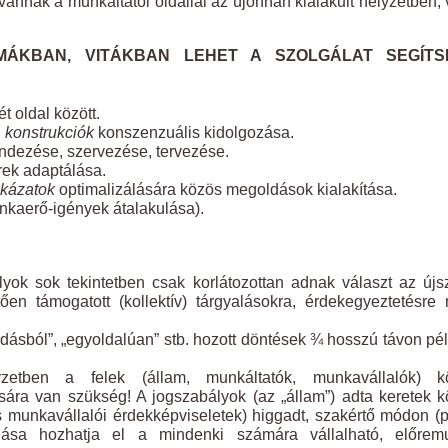
vánnak a munkáltatói oldallal az újonnan kialakult helyzetben,
MÁKBAN, VITÁKBAN LEHET A SZOLGÁLAT SEGÍTS
t oldal között.
, konstrukciók
konszenzuális kidolgozása.
endezése, szervezése, tervezése.
rek adaptálása.
kázatok
optimalizálására közös megoldások kialakítása.
munkaerő-igények átalakulása).
yok sok tekintetben csak korlátozottan adnak választ az újs
tően támogatott (kollektív) tárgyalásokra, érdekegyeztetésre
odásból”, „egyoldalúan” stb. hozott döntések ¾ hosszú távon pé
yzetben a felek (állam, munkáltatók, munkavállalók) k
ára van szükség! A jogszabályok (az „állam”) adta keretek k
s munkavállalói érdekképviseletek) higgadt, szakértő módon (p
alása hozhatja el a mindenki számára vállalható, előremu