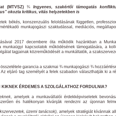
álat (MTVSZ)
¾
Ingyenes, szakértői támogatás konflikt
” okozta kritikus, vitás helyzetekben is
tek békés, konszenzuális feloldásának független, professzio
), mértékadó munkajogászi szaktudással, mediációs, megállap
ásával 2017 decembere óta működik hazánkban a Munka
a munkaügyi kapcsolatok működésének támogatására, a kolle
Szolgálat tagjainak közreműködését a munkáltatók, a szakszervez
yi összetétele garancia a szakmai ¾ munkajogászi ¾ hozzáértés
z eljáró tag személyét a felek szabadon választhatják ki a r
N KIKNEK ÉRDEMES A SZOLGÁLATHOZ FORDULNIA?
geknek
, amelyek a munkavállalói érdekképviseletek bevonás
ogszerűen és hatékonyan kívánják rendezni az újonnan felme
kszervezetek, üzemi tanácsok)
, amelyek stratégiát kívánnak al