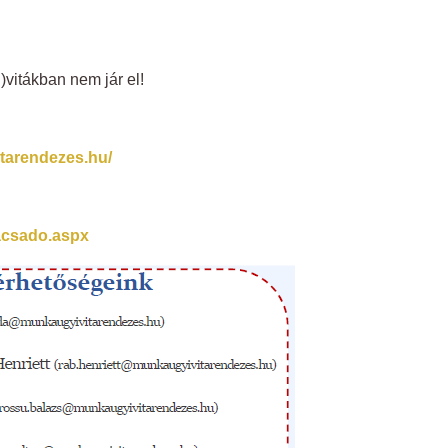
vitákban nem jár el!
tarendezes.hu/
acsado.aspx