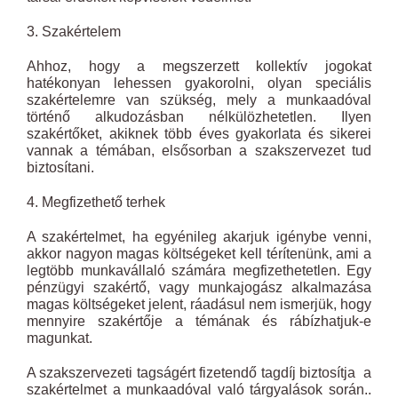
3. Szakértelem
Ahhoz, hogy a megszerzett kollektív jogokat
hatékonyan lehessen gyakorolni, olyan speciális
szakértelemre van szükség, mely a munkaadóval
történő alkudozásban nélkülözhetetlen. Ilyen
szakértőket, akiknek több éves gyakorlata és sikerei
vannak a témában, elsősorban a szakszervezet tud
biztosítani.
4. Megfizethető terhek
A szakértelmet, ha egyénileg akarjuk igénybe venni,
akkor nagyon magas költségeket kell térítenünk, ami a
legtöbb munkavállaló számára megfizethetetlen. Egy
pénzügyi szakértő, vagy munkajogász alkalmazása
magas költségeket jelent, ráadásul nem ismerjük, hogy
mennyire szakértője a témának és rábízhatjuk-e
magunkat.
A szakszervezeti tagságért fizetendő tagdíj biztosítja a
szakértelmet a munkaadóval való tárgyalások során..