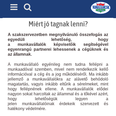
Skip
to
content
Miért jó tagnak lenni?
A szakszervezetben megnyilvánuló összefogás az
egyedüli lehetőség, hogy
a munkavállalók képviselőik segítségével
egyenrangú partnerei lehessenek a cégüknek és
az államnak.
A munkavállaló egyénileg nem tudna fellépni a
munkaadóval szemben, mivel nem rendelkezik kellő
információval a cég és a jog működéséről. Ma inkább
jellemző a munkavállalókra az alávető behódoló
magatartás, vagyis inkább eltűrik a sérelmeket, mint
hogy fellépnének ellene. A munkavállalók elődei
nagyon sokat harcoltak az állammal és a tőkével azért,
hogy lehetőségük legyen a
jelen munkavállalóinak érdekeik szervezett és
hatékony védelmére.