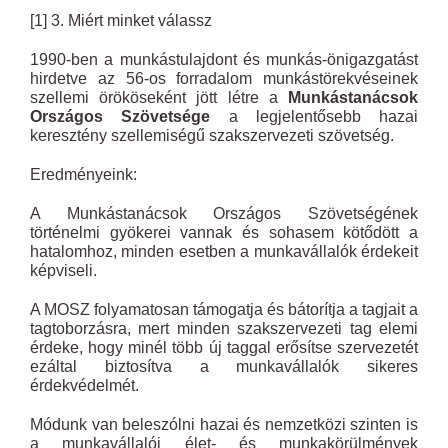
[1] 3. Miért minket válassz
1990-ben a munkástulajdont és munkás-önigazgatást
hirdetve az 56-os forradalom munkástörekvéseinek
szellemi örököseként jött létre a
Munkástanácsok
Országos Szövetsége
a legjelentősebb hazai
keresztény szellemiségű szakszervezeti szövetség.
Eredményeink:
A Munkástanácsok Országos Szövetségének
történelmi gyökerei vannak és sohasem kötődött a
hatalomhoz, minden esetben a munkavállalók érdekeit
képviseli.
A MOSZ folyamatosan támogatja és bátorítja a tagjait a
tagtoborzásra, mert minden szakszervezeti tag elemi
érdeke, hogy minél több új taggal erősítse szervezetét
ezáltal biztosítva a munkavállalók sikeres
érdekvédelmét.
Módunk van beleszólni hazai és nemzetközi szinten is
a munkavállalói élet- és munkakörülmények