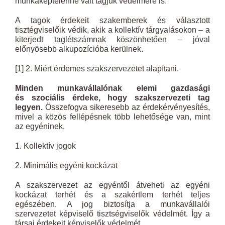
munkaképtelenné vált tagjuk védelmére is.
A tagok érdekeit szakemberek és választott
tisztégviselőik védik, akik a kollektív tárgyalásokon – a
kiterjedt taglétszámnak köszönhetően – jóval
előnyösebb alkupozícióba kerülnek.
[1] 2. Miért érdemes szakszervezetet alapítani.
Minden munkavállalónak elemi gazdasági
és szociális érdeke, hogy szakszervezeti tag
legyen.
Összefogva sikeresebb az érdekérvényesítés,
mivel a közös fellépésnek több lehetősége van, mint
az egyéninek.
1. Kollektív jogok
2. Minimális egyéni kockázat
A szakszervezet az egyéntől átveheti az egyéni
kockázat terhét és a szakértlem terhét teljes
egészében. A jog biztosítja a munkavállalói
szervezetet képviselő tisztségviselők védelmét. Így a
társai érdekeit képviselők védelmét.