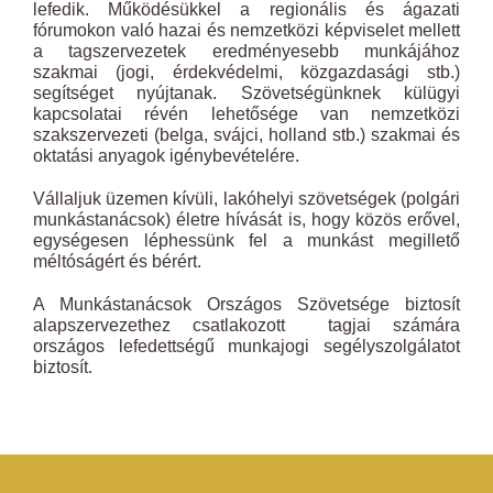
lefedik. Működésükkel a regionális és ágazati
fórumokon való hazai és nemzetközi képviselet mellett
a tagszervezetek eredményesebb munkájához
szakmai (jogi, érdekvédelmi, közgazdasági stb.)
segítséget nyújtanak. Szövetségünknek külügyi
kapcsolatai révén lehetősége van nemzetközi
szakszervezeti (belga, svájci, holland stb.) szakmai és
oktatási anyagok igénybevételére.
Vállaljuk üzemen kívüli, lakóhelyi szövetségek (polgári
munkástanácsok) életre hívását is, hogy közös erővel,
egységesen léphessünk fel a munkást megillető
méltóságért és bérért.
A Munkástanácsok Országos Szövetsége biztosít
alapszervezethez csatlakozott tagjai számára
országos lefedettségű munkajogi segélyszolgálatot
biztosít.