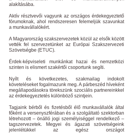
alakításába.
Aktív résztvevői vagyunk az országos érdekegyeztető
fórumoknak, ahol rendszeresen felemeljük szavunkat
a munkavállalókért.
A Magyarország szakszervezetek közül az elsők között
vették fel szervezetünket az Európai Szakszervezeti
Szövetségbe (ETUC).
Érdek-képviseleti munkánkat hazai és nemzetközi
szinten is elismert szakértői csoportunk segíti.
Nyílt és következetes, szakmailag indokolt
követeléseket fogalmazunk meg. A párbeszéd híveként
megállapodásokra törekszünk szociális partnereinkkel
az érdekegyeztetés különböző szintjein.
Tagjaink bérből és fizetésből élő munkavállalók által
főként a versenyszférában és a szolgáltató szektorban
létrehozott – önálló jogi személyiséggel rendelkező –
tagszervezetek. Megyei és ágazati szövetségeink
jelenlétükkel az egész országot