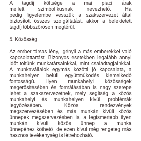
A tagdíj költsége a mai piaci árak
mellett szimbolikusnak nevezhető. Ha
pedig figyelembe vesszük a szakszervezet által
biztosított összes szolgáltatást, akkor a befektetett
tagdíj többszörösen megtérül.
5. Közösség
Az ember társas lény, igényli a más emberekkel való
kapcsolattartást. Bizonyos esetekben legalább annyi
időt töltünk munkatársainkkal, mint családtagjainkkal.
A munkavállalók egymás közötti jó kapcsalata, a
munkahelyen belüli együttműködés kiemelkedő
fontosságú. Ilyen munkahelyi közösségek
megerősítésében és formálásában is nagy szerepe
lehet a szakszervezetnek, mely segítség a közös
munkahelyi és munkahelyen kívüli problémák
legyőzésében. Közös rendezvények
megszervezésében és más munkán kívüli közös
ünnepek megszervezésben is, a legismertebb ilyen
munkán kívüli közös ünnep a munka
ünnepéhez köthető de ezen kívül még rengeteg más
hasznos tevékenység is létrehozható.