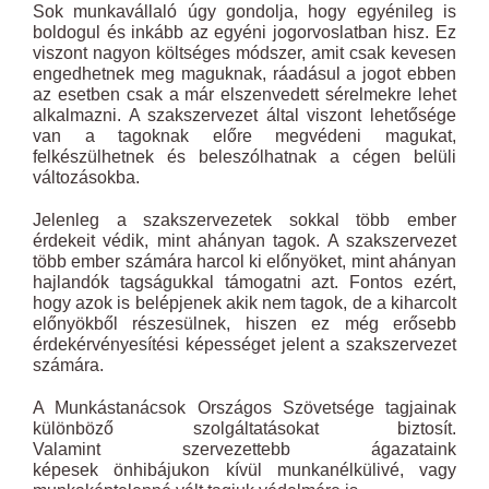
Sok munkavállaló úgy gondolja, hogy egyénileg is
boldogul és inkább az egyéni jogorvoslatban hisz. Ez
viszont nagyon költséges módszer, amit csak kevesen
engedhetnek meg maguknak, ráadásul a jogot ebben
az esetben csak a már elszenvedett sérelmekre lehet
alkalmazni. A szakszervezet által viszont lehetősége
van a tagoknak előre megvédeni magukat,
felkészülhetnek és beleszólhatnak a cégen belüli
változásokba.
Jelenleg a szakszervezetek sokkal több ember
érdekeit védik, mint ahányan tagok. A szakszervezet
több ember számára harcol ki előnyöket, mint ahányan
hajlandók tagságukkal támogatni azt. Fontos ezért,
hogy azok is belépjenek akik nem tagok, de a kiharcolt
előnyökből részesülnek, hiszen ez még erősebb
érdekérvényesítési képességet jelent a szakszervezet
számára.
A Munkástanácsok Országos Szövetsége tagjainak
különböző szolgáltatásokat biztosít.
Valamint szervezettebb ágazataink
képesek önhibájukon kívül munkanélkülivé, vagy