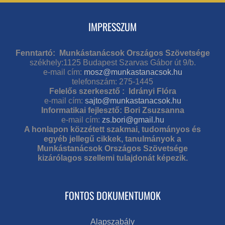
IMPRESSZUM
Fenntartó: Munkástanácsok Országos Szövetsége
székhely:1125 Budapest Szarvas Gábor út 9/b.
e-mail cím:
mosz@munkastanacsok.hu
telefonszám: 275-1445
Felelős szerkesztő : Idrányi Flóra
e-mail cím:
sajto@munkastanacsok.hu
Informatikai fejlesztő: Bori Zsuzsanna
e-mail cím:
zs.bori@gmail.hu
A honlapon közzétett szakmai, tudományos és
egyéb jellegű cikkek, tanulmányok a
Munkástanácsok Országos Szövetsége
kizárólagos szellemi tulajdonát képezik.
FONTOS DOKUMENTUMOK
Alapszabály