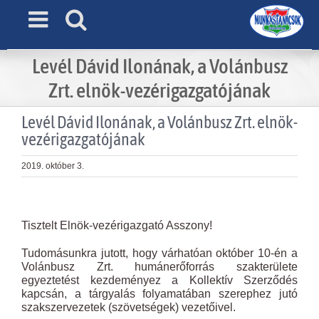
Skip
to
content
Levél Dávid Ilonának, a Volánbusz
Zrt. elnök-vezérigazgatójának
Levél Dávid Ilonának, a Volánbusz Zrt. elnök-
vezérigazgatójának
2019. október 3.
View
Larger
Tisztelt Elnök-vezérigazgató Asszony!
Image
Tudomásunkra jutott, hogy várhatóan október 10-én a
Volánbusz Zrt. humánerőforrás szakterülete
egyeztetést kezdeményez a Kollektív Szerződés
kapcsán, a tárgyalás folyamatában szerephez jutó
szakszervezetek (szövetségek) vezetőivel.