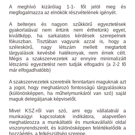
A meghívó kizárólag 1-1- főt jelöl meg és
megfogalmazza az elnökök részvételének igényét.
A belterjes és nagyon szűkkörű egyeztetések
gyakorlatával nem értünk nem érthetünk) egyet,
kiváltképp, ha sarkalatos kérdések szerepelnek
fókuszban. Tisztában vagyunk azzal is, hogy a
széleskörű, nagy létszám mellett megtartott
tárgyalások kevésbé hatékonyak, nem érnek célt.
Mégis a szakszervezetek az ennyire minimalizált
létszámú egyeztetést nem tudják elfogadni (a 2-2 fő
már elfogadhatóbb)
A szakszervezetek szeretnék fenntartani maguknak azt
a jogot, hogy meghatározó fontosságú tárgyalásokra
(különösképpen, ha műhelymunkáról van szó) saját
maguk delegáljanak képviselőt.
Mivel KSZ-ről van szó, ami egy vállalatnál a
munkaügyi kapcsolatok indikátora, alapvetően
meghatározza a munkáltatói és munkavállalói oldal
viszonyrendszerét, és különösképpen felértékelődik a
hozzáértés, a felkészültség szerepe.