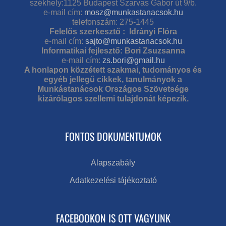
székhely:1125 Budapest Szarvas Gábor út 9/b.
e-mail cím:
mosz@munkastanacsok.hu
telefonszám: 275-1445
Felelős szerkesztő : Idrányi Flóra
e-mail cím:
sajto@munkastanacsok.hu
Informatikai fejlesztő: Bori Zsuzsanna
e-mail cím:
zs.bori@gmail.hu
A honlapon közzétett szakmai, tudományos és
egyéb jellegű cikkek, tanulmányok a
Munkástanácsok Országos Szövetsége
kizárólagos szellemi tulajdonát képezik.
FONTOS DOKUMENTUMOK
Alapszabály
Adatkezelési tájékoztató
FACEBOOKON IS OTT VAGYUNK