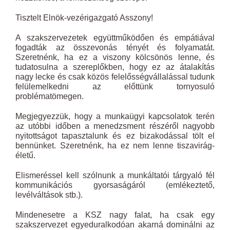
Tisztelt Elnök-vezérigazgató Asszony!
A szakszervezetek együttműködően és empátiával
fogadták az összevonás tényét és folyamatát.
Szeretnénk, ha ez a viszony kölcsönös lenne, és
tudatosulna a szereplőkben, hogy ez az átalakítás
nagy lecke és csak közös felelősségvállalással tudunk
felülemelkedni az előttünk tornyosuló
problématömegen.
Megjegyezzük, hogy a munkaügyi kapcsolatok terén
az utóbbi időben a menedzsment részéről nagyobb
nyitottságot tapasztalunk és ez bizakodással tölt el
bennünket. Szeretnénk, ha ez nem lenne tiszavirág-
életű.
Elismeréssel kell szólnunk a munkáltatói tárgyaló fél
kommunikációs gyorsaságáról (emlékeztető,
levélváltások stb.).
Mindenesetre a KSZ nagy falat, ha csak egy
szakszervezet egyeduralkodóan akarná dominálni az