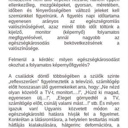
ellenkezőleg, mozgóképeket, gyorsan, méretében,
időben és fényerősségében változó jeleket kell
szemünkkel figyelnünk. A figyelés napi időtartama
egyenesen arányos az egészségromlás
valószínűségével, azaz minél több időt töltünk a
kijelző, monitor (képernyő) folyamatos
megfigyelésével, annál nagyobb az
egészségkárosodás bekövetkezésének a
valószínűsége.
Felmerül a kérdés: milyen egészségkárosodást
okozhat a folyamatos képernyőfigyelés?
A családok döntő többségében a szülők szinte
„reflexszerűen” figyelmeztetik a televízió, számítógép
előtt hosszasan ülő gyermekeiket arra, hogy: „Ne nézd
olyan közelről a TV-t, monitort….!”, „Húzd ki magad,
egyenesen ülj…!”, „Eleget görnyedtél a TV,
számítógép előtt, csinálj valami mást…!” stb. És milyen
igazuk van! Ugyanis közvetett módon az
egészségkárosító hatásra hívják fel a figyelmet.
Konkrétan a látásromlásra, a helytelen testtartás miatti
hátfájás kialakulására, hátgerinc deformációra, a