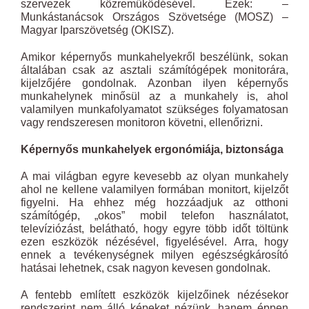
szervezek közreműködésével. Ezek: –
Munkástanácsok Országos Szövetsége (MOSZ) –
Magyar Iparszövetség (OKISZ).
Amikor képernyős munkahelyekről beszélünk, sokan
általában csak az asztali számítógépek monitorára,
kijelzőjére gondolnak. Azonban ilyen képernyős
munkahelynek minősül az a munkahely is, ahol
valamilyen munkafolyamatot szükséges folyamatosan
vagy rendszeresen monitoron követni, ellenőrizni.
Képernyős munkahelyek ergonómiája, biztonsága
A mai világban egyre kevesebb az olyan munkahely
ahol ne kellene valamilyen formában monitort, kijelzőt
figyelni. Ha ehhez még hozzáadjuk az otthoni
számítógép, „okos” mobil telefon használatot,
televíziózást, belátható, hogy egyre több időt töltünk
ezen eszközök nézésével, figyelésével. Arra, hogy
ennek a tevékenységnek milyen egészségkárosító
hatásai lehetnek, csak nagyon kevesen gondolnak.
A fentebb említett eszközök kijelzőinek nézésekor
rendszerint nem álló képeket nézünk, hanem éppen