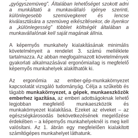
„gyógyszemüveg”. Általában lehetőséget szokott adni
a munkáltató a munkavállaló igénye szerinti,
különlegesebb szemüvegkeret és lencse
kiválasztására a szemüveg elkészítésekor, de ilyenkor
a „különlegesség” többlet költségét általában a
munkavállalónak kell saját magának állnia.
A képernyős munkahely kialakításának minimális
követelményeit a rendelet 3. számú melléklete
tartalmazza. Az abban megfogalmazott követelmények
gyakorlati alkalmazásával ergonómiailag is megfelelő
képernyős munkahelyek alakíthatók ki.
Az ergonómia az ember-gép-munkakörnyezet
kapcsolatát vizsgáló tudományág. Célja a szűkebb és
tágabb
munkakörnyezet, a gépek, munkaeszközök
emberhez igazítása,
az emberi adottságoknak lehető
legjobban megfelelő munkaeszközök és
munkakörnyezet kialakítása. Ezeket az elveket – az
egészségkárosodás bekövetkezésének megelőzése
érdekében – a képernyős munkahelyeknél is meg kell
valósítani. Az 1. ábrán egy megfelelően kialakított
számítógépes munkahelyet láthatunk.