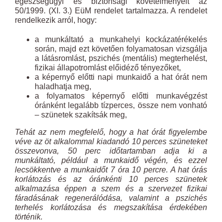
egészségügyi és biztonsági követelményeit az
50/1999. (XI. 3.) EüM rendelet tartalmazza. A rendelet
rendelkezik arról, hogy:
a munkáltató a munkahelyi kockázatérékelés
során, majd ezt követően folyamatosan vizsgálja
a látásromlást, pszichés (mentális) megterhelést,
fizikai állapotromlást előidéző tényezőket,
a képernyő előtti napi munkaidő a hat órát nem
haladhatja meg,
a folyamatos képernyő előtti munkavégzést
óránként legalább tízperces, össze nem vonható
– szünetek szakítsák meg,
Tehát az nem megfelelő, hogy a hat órát figyelembe
véve az öt alkalommal kiadandó 10 perces szüneteket
összevonva, 50 perc időtartamban adja ki a
munkáltató, például a munkaidő végén, és ezzel
lecsökkentve a munkaidőt 7 óra 10 percre. A hat órás
korlátozás és az óránkénti 10 perces szünetek
alkalmazása éppen a szem és a szervezet fizikai
fáradásának regenerálódása, valamint a pszichés
terhelés korlátozása és megszakítása érdekében
történik.