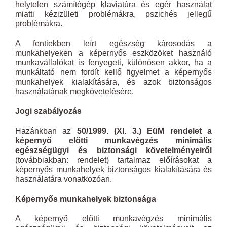
helytelen számítógép klaviatúra és egér használat
miatti kézizületi problémákra, pszichés jellegű
problémákra.
A fentiekben leírt egészség károsodás a
munkahelyeken a képernyős eszközöket használó
munkavállalókat is fenyegeti, különösen akkor, ha a
munkáltató nem fordít kellő figyelmet a képernyős
munkahelyek kialakítására, és azok biztonságos
használatának megkövetelésére.
Jogi szabályozás
Hazánkban az
50/1999. (XI. 3.) EüM rendelet a
képernyő előtti munkavégzés minimális
egészségügyi és biztonsági követelményeiről
(továbbiakban: rendelet) tartalmaz előírásokat a
képernyős munkahelyek biztonságos kialakítására és
használatára vonatkozóan.
Képernyős munkahelyek biztonsága
A képernyő előtti munkavégzés minimális