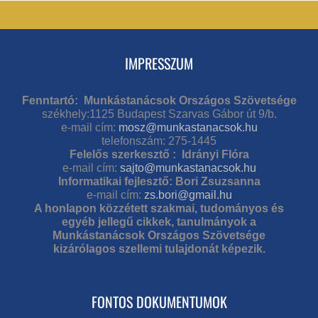
IMPRESSZUM
Fenntartó: Munkástanácsok Országos Szövetsége
székhely:1125 Budapest Szarvas Gábor út 9/b.
e-mail cím:
mosz@munkastanacsok.hu
telefonszám: 275-1445
Felelős szerkesztő : Idrányi Flóra
e-mail cím:
sajto@munkastanacsok.hu
Informatikai fejlesztő: Bori Zsuzsanna
e-mail cím:
zs.bori@gmail.hu
A honlapon közzétett szakmai, tudományos és
egyéb jellegű cikkek, tanulmányok a
Munkástanácsok Országos Szövetsége
kizárólagos szellemi tulajdonát képezik.
FONTOS DOKUMENTUMOK