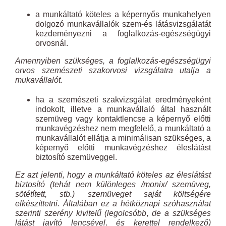
a munkáltató köteles a képernyős munkahelyen
dolgozó munkavállalók szem-és látásvizsgálatát
kezdeményezni a foglalkozás-egészségügyi
orvosnál.
Amennyiben szükséges, a foglalkozás-egészségügyi
orvos szemészeti szakorvosi vizsgálatra utalja a
mukavállalót.
ha a szemészeti szakvizsgálat eredményeként
indokolt, illetve a munkavállaló által használt
szemüveg vagy kontaktlencse a képernyő előtti
munkavégzéshez nem megfelelő, a munkáltató a
munkavállalót ellátja a minimálisan szükséges, a
képernyő előtti munkavégzéshez éleslátást
biztosító szemüveggel.
Ez azt jelenti, hogy a munkáltató köteles az éleslátást
biztosító (tehát nem különleges /monix/ szemüveg,
sötétített, stb.) szemüveget saját költségére
elkészíttetni. Általában ez a hétköznapi szóhasználat
szerinti szerény kivitelű (legolcsóbb, de a szükséges
látást javító lencsével, és kerettel rendelkező)