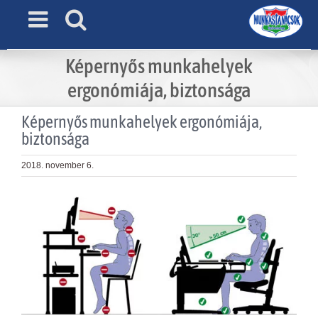
Skip
to
content
Képernyős munkahelyek
ergonómiája, biztonsága
Képernyős munkahelyek ergonómiája,
biztonsága
2018. november 6.
View
Larger
Image