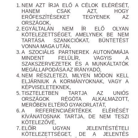
NEM AZT ÍRJA ELŐ A CÉLOK ELÉRÉSÉT,
HANEM CSAK AZT, HOGY
ERŐFESZÍTÉSEKET TEGYENEK AZ
ORSZÁGOK,
EGYÁLTALÁN NEM ÍR ELŐ OLYAN
KÖTELEZETTSÉGET, AMELYNEK BE NEM
TARTÁSA SZANKCIÓKAT, BÜNTETÉST
VONNA MAGA UTÁN,
A SZOCIÁLIS PARTNEREK AUTONÓMIÁJA
MINDENT FELÜLÍR, VAGYIS A
SZAKSZERVEZETEK ÉS A MUNKÁLTATÓK
MEGÁLLAPODÁSA AZ IRÁNYADÓ,
NEM RÉSZLETEZI, MILYEN MÓDON KELL
ELJÁRNIUK A KORMÁNYOKNAK, VAGY A
KÉPVISELETEKNEK,
TISZTELETBEN TARTJA AZ UNIÓS
ORSZÁGOK RÉGÓTA ALKALMAZOTT,
MERŐBEN ELTÉRŐ GYAKORLATÁT,
A REFERENCIAÉRTÉKEK ELÉRÉSÉT
KÍVÁNATOSNAK TARTJA, DE NEM TESZI
KÖTELEZŐVÉ,
ELŐÍR UGYAN JELENTÉSTÉTELI
KÖTELEZETTSÉGET, DE A JELENTÉS