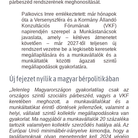
párbeszéd rendszerének meghonosítását.
Palkovics Imre emlékeztetett: már hónapok
óta a Versenyszféra és a Kormány Állandó
Konzultációs Fórumának (VKF)
napirendjén szerepel a Munkástanácsok
javaslata, amely – kétéves átmenetet
követően – már 2027-től teljesen új
rendszert vezetne be a legkisebb keresetek
megállapítására és a munkavállalók és a
munkáltatók közötti ágazati szintű
megállapodások gyakorlatára.
Új fejezet nyílik a magyar bérpolitikában
„Jelenleg Magyarországon gyakorlatilag csak az
országos szintű szociális párbeszéd, vagyis a VKF
keretében meghozott, a munkavállalókat és a
munkáltatókat érintő döntések jellemzőek, valamint a
helyi, vállalati szintű kollektív megállapodásokra van
gyakorlat. Ma nagyjából a munkavállalók 20 százaléka
tartozik valamilyen kollektív szerződés hatálya alá. Az
Európai Unió minimálbér-irányelve kimondja, hogy a
tagállamoknak olyan menetrendet kell 2024 végéig