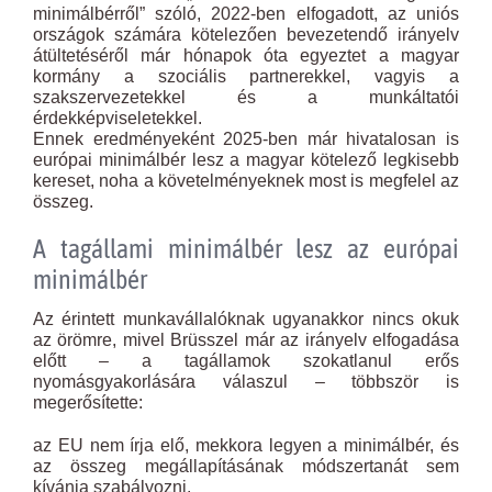
minimálbérről” szóló, 2022-ben elfogadott, az uniós
országok számára kötelezően bevezetendő irányelv
átültetéséről már hónapok óta egyeztet a magyar
kormány a szociális partnerekkel, vagyis a
szakszervezetekkel és a munkáltatói
érdekképviseletekkel.
Ennek eredményeként 2025-ben már hivatalosan is
európai minimálbér lesz a magyar kötelező legkisebb
kereset, noha a követelményeknek most is megfelel az
összeg.
A tagállami minimálbér lesz az európai
minimálbér
Az érintett munkavállalóknak ugyanakkor nincs okuk
az örömre, mivel Brüsszel már az irányelv elfogadása
előtt – a tagállamok szokatlanul erős
nyomásgyakorlására válaszul – többször is
megerősítette:
az EU nem írja elő, mekkora legyen a minimálbér, és
az összeg megállapításának módszertanát sem
kívánja szabályozni.