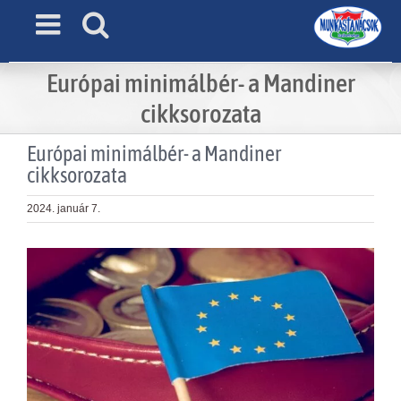
Skip
to
content
Európai minimálbér- a Mandiner
cikksorozata
Európai minimálbér- a Mandiner
cikksorozata
2024. január 7.
View
Larger
Image