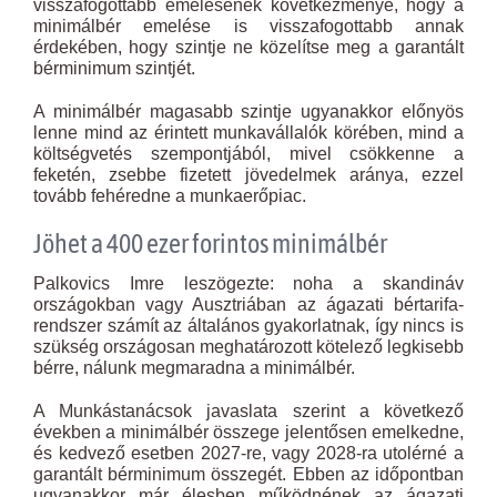
visszafogottabb emelésének következménye, hogy a
minimálbér emelése is visszafogottabb annak
érdekében, hogy szintje ne közelítse meg a garantált
bérminimum szintjét.
A minimálbér magasabb szintje ugyanakkor előnyös
lenne mind az érintett munkavállalók körében, mind a
költségvetés szempontjából, mivel csökkenne a
feketén, zsebbe fizetett jövedelmek aránya, ezzel
tovább fehéredne a munkaerőpiac.
Jöhet a 400 ezer forintos minimálbér
Palkovics Imre leszögezte: noha a skandináv
országokban vagy Ausztriában az ágazati bértarifa-
rendszer számít az általános gyakorlatnak, így nincs is
szükség országosan meghatározott kötelező legkisebb
bérre, nálunk megmaradna a minimálbér.
A Munkástanácsok javaslata szerint a következő
években a minimálbér összege jelentősen emelkedne,
és kedvező esetben 2027-re, vagy 2028-ra utolérné a
garantált bérminimum összegét. Ebben az időpontban
ugyanakkor már élesben működnének az ágazati