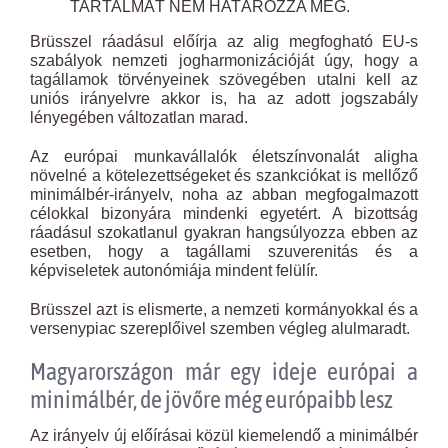
TARTALMÁT NEM HATÁROZZA MEG.
Brüsszel ráadásul előírja az alig megfogható EU-s
szabályok nemzeti jogharmonizációját úgy, hogy a
tagállamok törvényeinek szövegében utalni kell az
uniós irányelvre akkor is, ha az adott jogszabály
lényegében változatlan marad.
Az európai munkavállalók életszínvonalát aligha
növelné a kötelezettségeket és szankciókat is mellőző
minimálbér-irányelv, noha az abban megfogalmazott
célokkal bizonyára mindenki egyetért. A bizottság
ráadásul szokatlanul gyakran hangsúlyozza ebben az
esetben, hogy a tagállami szuverenitás és a
képviseletek autonómiája mindent felülír.
Brüsszel azt is elismerte, a nemzeti kormányokkal és a
versenypiac szereplőivel szemben végleg alulmaradt.
Magyarországon már egy ideje európai a
minimálbér, de jövőre még európaibb lesz
Az irányelv új előírásai közül kiemelendő a minimálbér