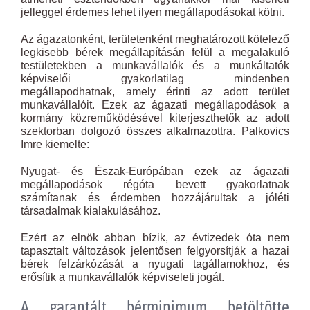
jelleggel érdemes lehet ilyen megállapodásokat kötni.
Az ágazatonként, területenként meghatározott kötelező
legkisebb bérek megállapításán felül a megalakuló
testületekben a munkavállalók és a munkáltatók
képviselői gyakorlatilag mindenben
megállapodhatnak, amely érinti az adott terület
munkavállalóit. Ezek az ágazati megállapodások a
kormány közreműködésével kiterjeszthetők az adott
szektorban dolgozó összes alkalmazottra. Palkovics
Imre kiemelte:
Nyugat- és Észak-Európában ezek az ágazati
megállapodások régóta bevett gyakorlatnak
számítanak és érdemben hozzájárultak a jóléti
társadalmak kialakulásához.
Ezért az elnök abban bízik, az évtizedek óta nem
tapasztalt változások jelentősen felgyorsítják a hazai
bérek felzárkózását a nyugati tagállamokhoz, és
erősítik a munkavállalók képviseleti jogát.
A garantált bérminimum betöltötte