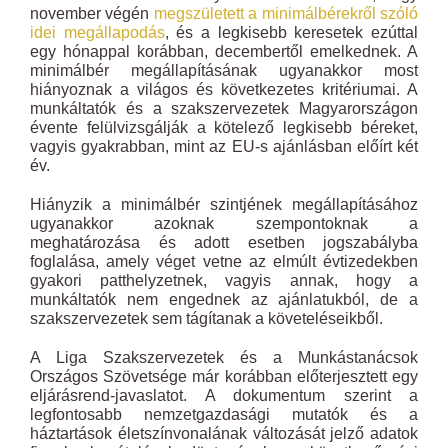
november végén
megszületett a minimálbérekről szóló
idei megállapodás
, és a legkisebb keresetek ezúttal
egy hónappal korábban, decembertől emelkednek. A
minimálbér megállapításának ugyanakkor most
hiányoznak a világos és következetes kritériumai. A
munkáltatók és a szakszervezetek Magyarországon
évente felülvizsgálják a kötelező legkisebb béreket,
vagyis gyakrabban, mint az EU-s ajánlásban előírt két
év.
Hiányzik a minimálbér szintjének megállapításához
ugyanakkor azoknak szempontoknak a
meghatározása és adott esetben jogszabályba
foglalása, amely véget vetne az elmúlt évtizedekben
gyakori patthelyzetnek, vagyis annak, hogy a
munkáltatók nem engednek az ajánlatukból, de a
szakszervezetek sem tágítanak a követeléseikből.
A Liga Szakszervezetek és a Munkástanácsok
Országos Szövetsége már korábban előterjesztett egy
eljárásrend-javaslatot. A dokumentum szerint a
legfontosabb nemzetgazdasági mutatók és a
háztartások életszínvonalának változását jelző adatok