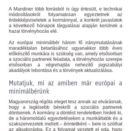
A Mandiner több forrásból is úgy értesült, e technikai
módosításokról folyamatosan egyeztetnek az
érdekképviseletek a kormánnyal, a konkrét javaslatok
a következő hónapok tárgyalásai alapján kerülnek a
hazai törvényhozás elé.
Az európai minimálbér három fő iránymutatásának
maradéktalan betartásához ugyanakkor több éves
előkészítő munkára is szükség van, amely elsősorban
a szociális partnerek feladata, a törvényhozás szerepe
elsősorban a végrehajtás nehezítő jogszabályi
akadályok lebontása és a törvények aktualizálása.
Mutatjuk, mi az amiben már európai a
minimálbérünk
Magyarország régóta eleget tesz annak az elvárásnak,
hogy a legkisebb bérekről a szociális partnerek
döntsenek. A kormány a döntést rendeletben hirdeti ki,
de a háromoldalú egyeztetéseken a munkáltatók és a
szakszervezetek mellett – érintettként – bele is szólhat
az alkudozásba. Ez a folyamat vezetett el oda, hogy