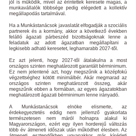
jól is működik, mivel az érintettek keresete magas, a
munkavállalók többsége pedig elégedett a kollektív
megállapodás tartalmával.
Ha a Munkástanácsok javaslatát elfogadják a szociális
partnerek és a kormány, akkor a következő években
felálló ágazati párbeszéd bizottságoknak lenne a
feladatuk az adott ágazatban megállapítani a
legkisebb adható keresetet, leghamarabb 2027-től.
Ez azt jelenti, hogy 2027-től átalakulna a most
országos szinten meghatározott garantált bérminimum.
Ez nem jelentené azt, hogy megszűnik a középfokú
végzettséghez kötött minimálbér. Akár megmarad az
országos szinten meghatározott összeg, akár
megszűnik ebben a formában, az egyes ágazatokban
meghatározott ágazati bérminimum lenne irányadó.
A Munkástanácsok elnöke elismerte, az
érdekegyeztetés eddig nem jellemző gyakorlata
természetesen nem máról holnapra alakul ki
Magyarországon, ezért egy ilyen horderejű változás
több év átmeneti időszak után működhet élesben. Az
átmeneti esztendőkben ugyanakkor már kísérleti