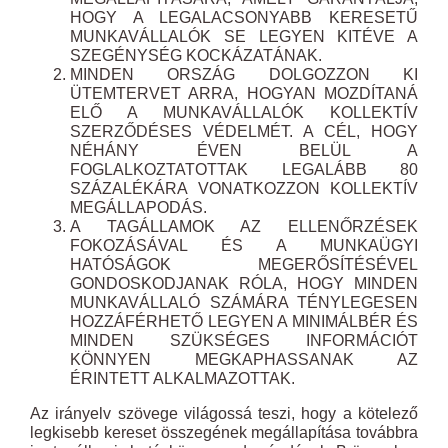
HOGY A LEGALACSONYABB KERESETŰ
MUNKAVÁLLALÓK SE LEGYEN KITÉVE A
SZEGÉNYSÉG KOCKÁZATÁNAK.
MINDEN ORSZÁG DOLGOZZON KI
ÜTEMTERVET ARRA, HOGYAN MOZDÍTANÁ
ELŐ A MUNKAVÁLLALÓK KOLLEKTÍV
SZERZŐDÉSES VÉDELMÉT. A CÉL, HOGY
NÉHÁNY ÉVEN BELÜL A
FOGLALKOZTATOTTAK LEGALÁBB 80
SZÁZALÉKÁRA VONATKOZZON KOLLEKTÍV
MEGÁLLAPODÁS.
A TAGÁLLAMOK AZ ELLENŐRZÉSEK
FOKOZÁSÁVAL ÉS A MUNKAÜGYI
HATÓSÁGOK MEGERŐSÍTÉSÉVEL
GONDOSKODJANAK RÓLA, HOGY MINDEN
MUNKAVÁLLALÓ SZÁMÁRA TÉNYLEGESEN
HOZZÁFÉRHETŐ LEGYEN A MINIMÁLBÉR ÉS
MINDEN SZÜKSÉGES INFORMÁCIÓT
KÖNNYEN MEGKAPHASSANAK AZ
ÉRINTETT ALKALMAZOTTAK.
Az irányelv szövege világossá teszi, hogy a kötelező
legkisebb kereset összegének megállapítása továbbra