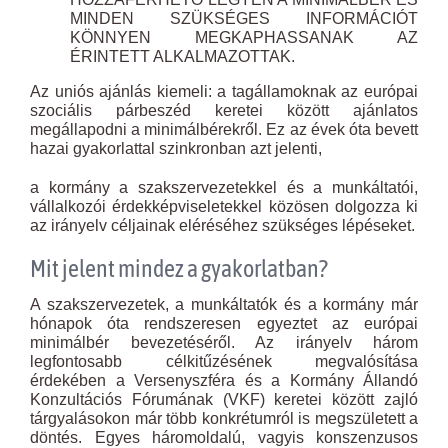
MINDEN SZÜKSÉGES INFORMÁCIÓT
KÖNNYEN MEGKAPHASSANAK AZ
ÉRINTETT ALKALMAZOTTAK.
Az uniós ajánlás kiemeli: a tagállamoknak az európai
szociális párbeszéd keretei között ajánlatos
megállapodni a minimálbérekről. Ez az évek óta bevett
hazai gyakorlattal szinkronban azt jelenti,
a kormány a szakszervezetekkel és a munkáltatói,
vállalkozói érdekképviseletekkel közösen dolgozza ki
az irányelv céljainak eléréséhez szükséges lépéseket.
Mit jelent mindez a gyakorlatban?
A szakszervezetek, a munkáltatók és a kormány már
hónapok óta rendszeresen egyeztet az európai
minimálbér bevezetéséről. Az irányelv három
legfontosabb célkitűzésének megvalósítása
érdekében a Versenyszféra és a Kormány Állandó
Konzultációs Fórumának (VKF) keretei között zajló
tárgyalásokon már több konkrétumról is megszületett a
döntés. Egyes háromoldalú, vagyis konszenzusos