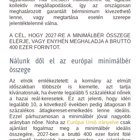
kollektív megállapodások, így az országosan
meghatározott garantált bérminimum kivezethető
lenne, vagy megtartása esetén szerepe
jelentéktelenné válna.
A CÉL, HOGY 2027-RE A MINIMÁLBÉR ÖSSZEGE
ELÉRJE, VAGY ENYHÉN MEGHALADJA A BRUTTÓ
400 EZER FORINTOT.
Nálunk dől el az európai minimálbér
összege
Az elnök emlékeztetett: a kormány az elmúlt
időszakban többször is kiemelte, azt tartja
kívánatosnak, ha évente legalább 5 százalékkal nőnek
a hazai reál-keresetek. Ez azt jelenti, hogy idén
legalább 10, a következő években pedig átlagosan 8
százalékos átlagkereset-emelkedés lenne ideális.
Ezzel párhuzamosan a minimálbér jóval nagyobb
arányban nőne. Noha az
Európai Unió irányelve
csak
ajánlást fogalmaz meg a minimálbér ideális
összegére, 2027-ben a bruttó 400 ezer forint fölé