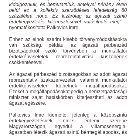
kidolgozniuk, és bemutatniuk, amellyel néhány éven
belül ez a kollektív szerződéses lefedettség 80
százalékra nőne. Ez kizárólag az ágazati szintű
érdekegyeztetés kiterjesztésével valósítható meg”
–
nyomatékosította Palkovics Imre.
Ehhez az elnök szerint kisebb törvénymódosításokra
van szükség, például az ágazati párbeszéd
bizottságokról szóló törvényben a munkáltatói
érdekképviseletek reprezentativitási küszöbének
csökkentésével.
Az ágazati párbeszéd bizottságokban az adott ágazat
reprezentatív szakszervezetei, valamint munkáltatói
érdekképviseletei köthetnek megállapodásokat.
Ezeket a megállapodásokat pedig a nemzetgazdasági
miniszter saját hatáskörben kiterjesztheti az adott
ágazat egészére.
Palkovics Imre kiemelte: jelenleg a középszintű
érdekegyeztetésnek nincs érdemi szerepe
Magyarországon, egyedül a villamosenergia-
ágazatban létezik ágazati szintű bérmegállapodás, és