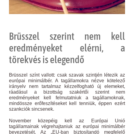
Brüsszel szerint nem kell
eredményeket elérni, a
törekvés is elegendő
Brüsszel színt vallott: csak szavak szintjén létezik az
európai minimálbér. A tagállamokra nézve kötelező
irányelv nem tartalmaz kézzelfogható új elemeket,
ráadásul a bizottság szakértői szerint nem
eredményeket kell felmutatniuk a tagállamoknak,
mindössze erőfeszítéseket kell tenniük, éppen ezért
szankciók sincsenek.
November közepéig kell az Európai Unió
tagállamainak végrehajtaniuk az európai minimálbér
bevezetését. Az „EU-ban biztosítandó megfelelő