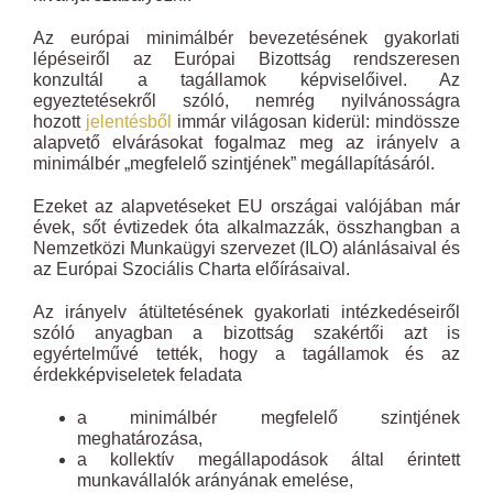
Az európai minimálbér bevezetésének gyakorlati
lépéseiről az Európai Bizottság rendszeresen
konzultál a tagállamok képviselőivel. Az
egyeztetésekről szóló, nemrég nyilvánosságra
hozott
jelentésből
immár világosan kiderül: mindössze
alapvető elvárásokat fogalmaz meg az irányelv a
minimálbér „megfelelő szintjének” megállapításáról.
Ezeket az alapvetéseket EU országai valójában már
évek, sőt évtizedek óta alkalmazzák, összhangban a
Nemzetközi Munkaügyi szervezet (ILO) alánlásaival és
az Európai Szociális Charta előírásaival.
Az irányelv átültetésének gyakorlati intézkedéseiről
szóló anyagban a bizottság szakértői azt is
egyértelművé tették, hogy a tagállamok és az
érdekképviseletek feladata
a minimálbér megfelelő szintjének
meghatározása,
a kollektív megállapodások által érintett
munkavállalók arányának emelése,