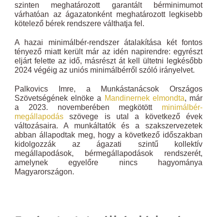
szinten meghatározott garantált bérminimumot
várhatóan az ágazatonként meghatározott legkisebb
kötelező bérek rendszere válthatja fel.
A hazai minimálbér-rendszer átalakítása két fontos
tényező miatt került már az idén napirendre: egyrészt
eljárt felette az idő, másrészt át kell ültetni legkésőbb
2024 végéig az uniós minimálbérről szóló irányelvet.
Palkovics Imre, a Munkástanácsok Országos
Szövetségének elnöke a
Mandinernek elmondta
, már
a 2023. novemberében megkötött
minimálbér-
megállapodás
szövege is utal a következő évek
változásaira. A munkáltatók és a szakszervezetek
abban állapodtak meg, hogy a következő időszakban
kidolgozzák az ágazati szintű kollektív
megállapodások, bérmegállapodások rendszerét,
amelynek egyelőre nincs hagyománya
Magyarországon.