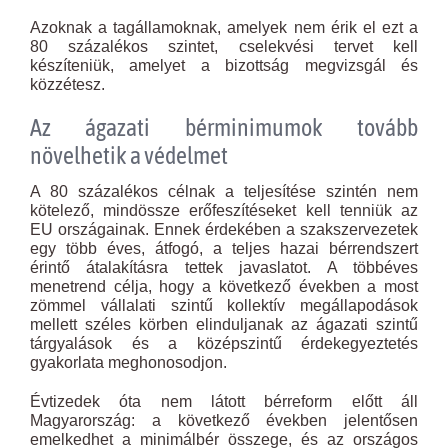
Azoknak a tagállamoknak, amelyek nem érik el ezt a
80 százalékos szintet, cselekvési tervet kell
készíteniük, amelyet a bizottság megvizsgál és
közzétesz.
Az ágazati bérminimumok tovább
növelhetik a védelmet
A 80 százalékos célnak a teljesítése szintén nem
kötelező, mindössze erőfeszítéseket kell tenniük az
EU országainak. Ennek érdekében a szakszervezetek
egy több éves, átfogó, a teljes hazai bérrendszert
érintő átalakításra tettek javaslatot. A többéves
menetrend célja, hogy a következő években a most
zömmel vállalati szintű kollektív megállapodások
mellett széles körben elinduljanak az ágazati szintű
tárgyalások és a középszintű érdekegyeztetés
gyakorlata meghonosodjon.
Évtizedek óta nem látott bérreform előtt áll
Magyarország: a következő években jelentősen
emelkedhet a minimálbér összege, és az országos