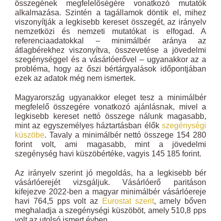
összegének megfelelőségére vonatkozó mutatók
alkalmazása. Szintén a tagállamok döntik el, mihez
viszonyítják a legkisebb kereset összegét, az irányelv
nemzetközi és nemzeti mutatókat is elfogad. A
referenciaadatokkal – minimálbér aránya az
átlagbérekhez viszonyítva, összevetése a jövedelmi
szegénységgel és a vásárlóerővel – ugyanakkor az a
probléma, hogy az őszi bértárgyalások időpontjában
ezek az adatok még nem ismertek.
Magyarország ugyanakkor eleget tesz a minimálbér
megfelelő összegére vonatkozó ajánlásnak, mivel a
legkisebb kereset nettó összege nálunk magasabb,
mint az egyszemélyes háztartásban élők
szegénységi
küszöbe
. Tavaly a minimálbér nettó összege 154 280
forint volt, ami magasabb, mint a jövedelmi
szegénység havi küszöbértéke, vagyis 145 185 forint.
Az irányelv szerint jó megoldás, ha a legkisebb bér
vásárlóerejét vizsgáljuk. Vásárlóerő paritáson
kifejezve 2022-ben a magyar minimálbér vásárlóereje
havi 764,5 pps volt az
Eurostat szerit
, amely bőven
meghaladja a szegénységi küszöböt, amely 510,8 pps
volt az utolsó ismert évben.