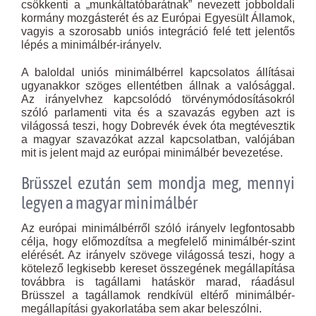
csökkenti a „munkáltatóbarátnak” nevezett jobboldali
kormány mozgásterét és az Európai Egyesült Államok,
vagyis a szorosabb uniós integráció felé tett jelentős
lépés a minimálbér-irányelv.
A baloldal uniós minimálbérrel kapcsolatos állításai
ugyanakkor szöges ellentétben állnak a valósággal.
Az irányelvhez kapcsolódó törvénymódosításokról
szóló parlamenti vita és a szavazás egyben azt is
világossá teszi, hogy Dobrevék évek óta megtévesztik
a magyar szavazókat azzal kapcsolatban, valójában
mit is jelent majd az európai minimálbér bevezetése.
Brüsszel ezután sem mondja meg, mennyi
legyen a magyar minimálbér
Az európai minimálbérről szóló irányelv legfontosabb
célja, hogy előmozdítsa a megfelelő minimálbér-szint
elérését. Az irányelv szövege világossá teszi, hogy a
kötelező legkisebb kereset összegének megállapítása
továbbra is tagállami hatáskör marad, ráadásul
Brüsszel a tagállamok rendkívül eltérő minimálbér-
megállapítási gyakorlatába sem akar beleszólni.