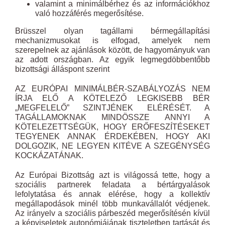
valamint a minimálbérhez és az információkhoz
való hozzáférés megerősítése.
Brüsszel olyan tagállami bérmegállapítási
mechanizmusokat is elfogad, amelyek nem
szerepelnek az ajánlások között, de hagyományuk van
az adott országban. Az egyik legmegdöbbentőbb
bizottsági álláspont szerint
AZ EURÓPAI MINIMÁLBÉR-SZABÁLYOZÁS NEM
ÍRJA ELŐ A KÖTELEZŐ LEGKISEBB BÉR
„MEGFELELŐ” SZINTJÉNEK ELÉRÉSÉT. A
TAGÁLLAMOKNAK MINDÖSSZE ANNYI A
KÖTELEZETTSÉGÜK, HOGY ERŐFESZÍTÉSEKET
TEGYENEK ANNAK ÉRDEKÉBEN, HOGY AKI
DOLGOZIK, NE LEGYEN KITÉVE A SZEGÉNYSÉG
KOCKÁZATÁNAK.
Az Európai Bizottság azt is világossá tette, hogy a
szociális partnerek feladata a bértárgyalások
lefolytatása és annak elérése, hogy a kollektív
megállapodások minél több munkavállalót védjenek.
Az irányelv a szociális párbeszéd megerősítésén kívül
a képviseletek autonómiájának tiszteletben tartását és