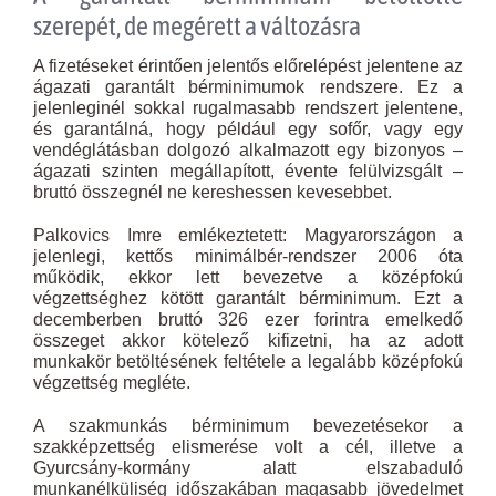
szerepét, de megérett a változásra
A fizetéseket érintően jelentős előrelépést jelentene az
ágazati garantált bérminimumok rendszere. Ez a
jelenleginél sokkal rugalmasabb rendszert jelentene,
és garantálná, hogy például egy sofőr, vagy egy
vendéglátásban dolgozó alkalmazott egy bizonyos –
ágazati szinten megállapított, évente felülvizsgált –
bruttó összegnél ne kereshessen kevesebbet.
Palkovics Imre emlékeztetett: Magyarországon a
jelenlegi, kettős minimálbér-rendszer 2006 óta
működik, ekkor lett bevezetve a középfokú
végzettséghez kötött garantált bérminimum. Ezt a
decemberben bruttó 326 ezer forintra emelkedő
összeget akkor kötelező kifizetni, ha az adott
munkakör betöltésének feltétele a legalább középfokú
végzettség megléte.
A szakmunkás bérminimum bevezetésekor a
szakképzettség elismerése volt a cél, illetve a
Gyurcsány-kormány alatt elszabaduló
munkanélküliség időszakában magasabb jövedelmet