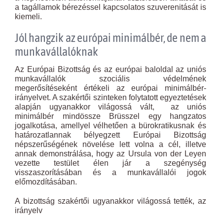
a tagállamok bérezéssel kapcsolatos szuverenitását is
kiemeli.
Jól hangzik az európai minimálbér, de nem a
munkavállalóknak
Az Európai Bizottság és az európai baloldal az uniós
munkavállalók szociális védelmének
megerősítéseként értékeli az európai minimálbér-
irányelvet. A szakértői szinteken folytatott egyeztetések
alapján ugyanakkor világossá vált, az uniós
minimálbér mindössze Brüsszel egy hangzatos
jogalkotása, amellyel vélhetően a bürokratikusnak és
határozatlannak bélyegzett Európai Bizottság
népszerűségének növelése lett volna a cél, illetve
annak demonstrálása, hogy az Ursula von der Leyen
vezette testület élen jár a szegénység
visszaszorításában és a munkavállalói jogok
előmozdításában.
A bizottság szakértői ugyanakkor világossá tették, az
irányelv