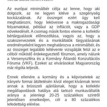
Az európai minimálbér célja az lenne, hogy aki
dolgozik, az ne legyen kitéve a szegénység
kockázatának. Az összeget ezért úgy kell
meghatározni, hogy lekövesse a makrogazdasági
folyamatokat, például az inflációt, vagy a GDP
növekedését. A csomag másik fontos eleme a kollektív
bértárgyalások előmozdítása, vagyis az, hogy a
szakszervezetek és a munkáltatók tárgyalásának
eredményeként legyen meghatározva a minimálbér, és
az összeget legalább kétévente vizsgálják felül az e
célból működő érdekegyeztető fórumon, amely nálunk
a Versenyszféra és a Kormány Állandó Konzultációs
Fóruma (VKF). Ezeket az elvárásokat Magyarország
már régóta teljesíti.
Ennek ellenére a kormány és a képviseletek az
irányelv formai átültetésén kívül eleget kívánnak tenni
annak a brüsszeli ajánlásnak, hogy a kollektív
megállapodások hatálya alá tartozó munkavállalók
aránya a jelenlegi 20-25 százalékos szintről
jelentősen emelkedjen, cél a 80 százalékos
lefedettség elérése.