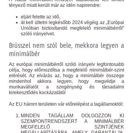
tényező miatt került már az idén napirendre:
eljárt felette az idő,
át kell ültetni legkésőbb 2024 végéig az „Európai
Unióban biztosítandó megfelelő minimálbérről”
szóló irányelvet.
Brüsszel nem szól bele, mekkora legyen a
minimálbér
Az európai minimálbérről szóló irányelv legfontosabb
célja, hogy előmozdítsa a megfelelő minimálbér-szint
elérését. Az elvárás az, hogy a minimálbér összege
mindenhol akkora legyen, hogy megvédje a
munkavállalót a szegénység és társadalmi
kirekesztődés kockázatától
Az EU három területen vár előrelépést a tagállamoktól:
MINDEN TAGÁLLAM DOLGOZZON KI
SZEMPONTRENDSZERT A MINIMÁLBÉR
MEGFELELŐ SZINTJÉNEK
MEGÁLLAPÍTÁSÁRA, AMELY GARANTÁLJA,