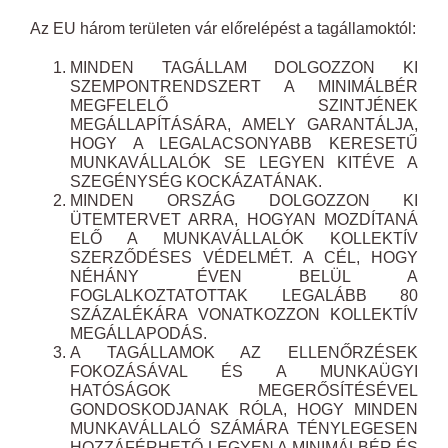
Az EU három területen vár előrelépést a tagállamoktól:
MINDEN TAGÁLLAM DOLGOZZON KI
SZEMPONTRENDSZERT A MINIMÁLBÉR
MEGFELELŐ SZINTJÉNEK
MEGÁLLAPÍTÁSÁRA, AMELY GARANTÁLJA,
HOGY A LEGALACSONYABB KERESETŰ
MUNKAVÁLLALÓK SE LEGYEN KITÉVE A
SZEGÉNYSÉG KOCKÁZATÁNAK.
MINDEN ORSZÁG DOLGOZZON KI
ÜTEMTERVET ARRA, HOGYAN MOZDÍTANÁ
ELŐ A MUNKAVÁLLALÓK KOLLEKTÍV
SZERZŐDÉSES VÉDELMÉT. A CÉL, HOGY
NÉHÁNY ÉVEN BELÜL A
FOGLALKOZTATOTTAK LEGALÁBB 80
SZÁZALÉKÁRA VONATKOZZON KOLLEKTÍV
MEGÁLLAPODÁS.
A TAGÁLLAMOK AZ ELLENŐRZÉSEK
FOKOZÁSÁVAL ÉS A MUNKAÜGYI
HATÓSÁGOK MEGERŐSÍTÉSÉVEL
GONDOSKODJANAK RÓLA, HOGY MINDEN
MUNKAVÁLLALÓ SZÁMÁRA TÉNYLEGESEN
HOZZÁFÉRHETŐ LEGYEN A MINIMÁLBÉR ÉS