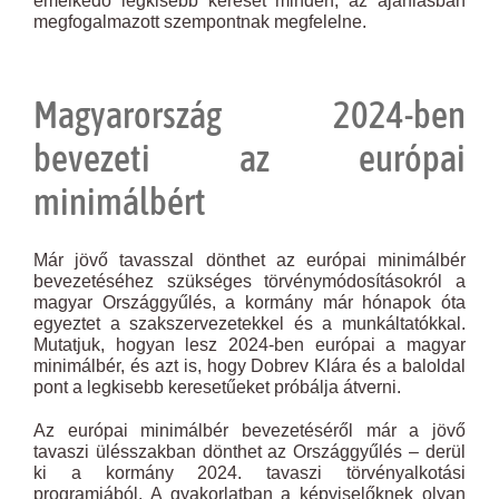
emelkedő legkisebb kereset minden, az ajánlásban
megfogalmazott szempontnak megfelelne.
Magyarország 2024-ben
bevezeti az európai
minimálbért
Már jövő tavasszal dönthet az európai minimálbér
bevezetéséhez szükséges törvénymódosításokról a
magyar Országgyűlés, a kormány már hónapok óta
egyeztet a szakszervezetekkel és a munkáltatókkal.
Mutatjuk, hogyan lesz 2024-ben európai a magyar
minimálbér, és azt is, hogy Dobrev Klára és a baloldal
pont a legkisebb keresetűeket próbálja átverni.
Az európai minimálbér bevezetéséről már a jövő
tavaszi ülésszakban dönthet az Országgyűlés – derül
ki a kormány 2024. tavaszi törvényalkotási
programjából. A gyakorlatban a képviselőknek olyan