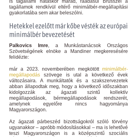
is tagállami hatáskör marad, ráadásul Brüsszel a
tagállamok rendkívül eltérő minimálbér-megállapítási
gyakorlatába sem akar beleszólni.
Hetekkel ezelőtt már kőbe vésték az európai
minimálbér bevezetését
Palkovics Imre
, a Munkástanácsok Országos
Szövetségének elnöke a Mandiner megkeresésére
felidézte:
már a 2023. novemberében megkötött
minimálbér-
megállapodás
szövege is utal a következő évek
változásaira. A munkáltatók és a szakszervezetek
abban állapodtak meg, hogy a következő időszakban
kidolgozzák az ágazati szintű kollektív
megállapodások, bérmegállapodások rendszerét,
amelynek egyelőre nincs hagyománya
Magyarországon.
Az ágazati párbeszéd bizottságokról szóló törvény
ugyanakkor – apróbb módosításokkal – ma is lehetővé
teszi Magyarországon is a középszintű szociális