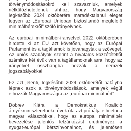
törvénymódosításokról kell szavazniuk, amelyek
nélkülözhetetlenek ahhoz, hogy Magyarország
legkésőbb 2024 októberére maradéktalanul eleget
tegyen az „Európai Unióban biztosítandó megfelelő
minimálbérekről” szóló irányelvnek.
Az európai minimálbér-irányelvet 2022 októberében
hirdette ki az EU azt követően, hogy az Európai
Parlament és a tagállamok is jóváhagyták a szöveget.
Az uniós szabályok szerint a hivatalos közzétételtől
számítva két évük van a tagállamoknak arra, hogy az
irányelvet összhangba hozzák a nemzeti
jogszabályokkal.
Ez azt jelenti, legkésőbb 2024 októberétől hatályba
lépnek azok a törvénymódosítások, amelyek végül
elhozzák Magyarországra az „európai minimálbért”.
Dobrev Klára, a Demokratikus Koalíció
árnyékminiszterelnöke évek óta azt próbálja elhitetni a
magyar választókkal, hogy az európai minimálbér
bevezetése jelentős felzárkózást eredményez a
nyugat-európai bérszínvonalhoz, és jelentősen