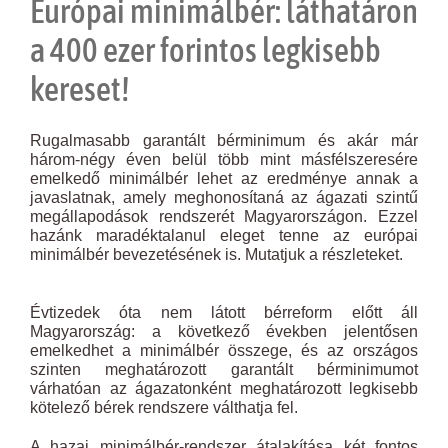
Európai minimálbér: láthatáron
a 400 ezer forintos legkisebb
kereset!
Rugalmasabb garantált bérminimum és akár már
három-négy éven belül több mint másfélszeresére
emelkedő minimálbér lehet az eredménye annak a
javaslatnak, amely meghonosítaná az ágazati szintű
megállapodások rendszerét Magyarországon. Ezzel
hazánk maradéktalanul eleget tenne az európai
minimálbér bevezetésének is. Mutatjuk a részleteket.
Évtizedek óta nem látott bérreform előtt áll
Magyarország: a következő években jelentősen
emelkedhet a minimálbér összege, és az országos
szinten meghatározott garantált bérminimumot
várhatóan az ágazatonként meghatározott legkisebb
kötelező bérek rendszere válthatja fel.
A hazai minimálbér-rendszer átalakítása két fontos