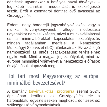
döntések ugyanakkor a hatályos hazai törvények –
leginkább technikai – módosítását is szükségessé
teszik. Erről a csomagról dönthet jövő tavasszal az
Országgyűlés.
Érdemi, nagy horderejű jogszabály-változás, vagy a
munka törvénykönyvének átfogó módosítása
ugyanakkor nem szükséges, mivel a munkavállalással
és a minimálbérekkel kapcsolatos szabályozás
minden tagállamban megfelel a Nemzetközi
Munkaügyi Szervezet (ILO) ajánlásainak. Ez az átfogó
harmonizáció az uniós csatlakozásunk feltételeinek
egyike volt. Mind a magyar jogszabályokat, mind az
európai minimálbér-irányelvet a nemzetközi előírások
és ajánlások alapozzák meg.
Hol tart most Magyarország az európai
minimálbér bevezetésével?
A kormány
törvényalkotási programja
szerint 2024.
áprilisában kerülnek az Országgyűlés elé a
háromoldalú egyeztetéseken meghozott döntésekhez
szükséges törvénymódosítások.