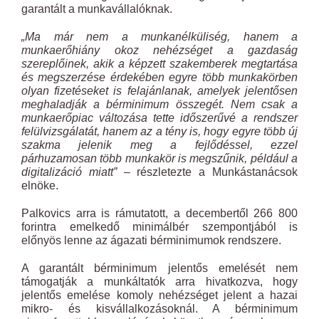
garantált a munkavállalóknak.
„Ma már nem a munkanélküliség, hanem a
munkaerőhiány okoz nehézséget a gazdaság
szereplőinek, akik a képzett szakemberek megtartása
és megszerzése érdekében egyre több munkakörben
olyan fizetéseket is felajánlanak, amelyek jelentősen
meghaladják a bérminimum összegét. Nem csak a
munkaerőpiac változása tette időszerűvé a rendszer
felülvizsgálatát, hanem az a tény is, hogy egyre több új
szakma jelenik meg a fejlődéssel, ezzel
párhuzamosan több munkakör is megszűnik, például a
digitalizáció miatt”
– részletezte a Munkástanácsok
elnöke.
Palkovics arra is rámutatott, a decembertől 266 800
forintra emelkedő minimálbér szempontjából is
előnyös lenne az ágazati bérminimumok rendszere.
A garantált bérminimum jelentős emelését nem
támogatják a munkáltatók arra hivatkozva, hogy
jelentős emelése komoly nehézséget jelent a hazai
mikro- és kisvállalkozásoknál. A bérminimum