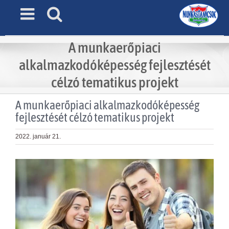
Skip
to
content
A munkaerőpiaci
alkalmazkodóképesség fejlesztését
célzó tematikus projekt
A munkaerőpiaci alkalmazkodóképesség
fejlesztését célzó tematikus projekt
2022. január 21.
View
Larger
Image