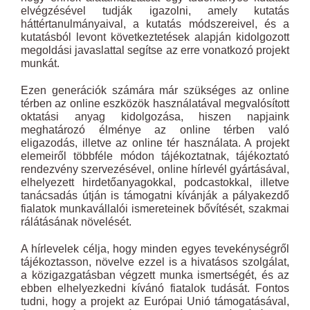
elvégzésével tudják igazolni, amely kutatás
háttértanulmányaival, a kutatás módszereivel, és a
kutatásból levont következtetések alapján kidolgozott
megoldási javaslattal segítse az erre vonatkozó projekt
munkát.
Ezen generációk számára már szükséges az online
térben az online eszközök használatával megvalósított
oktatási anyag kidolgozása, hiszen napjaink
meghatározó élménye az online térben való
eligazodás, illetve az online tér használata. A projekt
elemeiről többféle módon tájékoztatnak, tájékoztató
rendezvény szervezésével, online hírlevél gyártásával,
elhelyezett hirdetőanyagokkal, podcastokkal, illetve
tanácsadás útján is támogatni kívánják a pályakezdő
fialatok munkavállalói ismereteinek bővítését, szakmai
rálátásának növelését.
A hírlevelek célja, hogy minden egyes tevekénységről
tájékoztasson, növelve ezzel is a hivatásos szolgálat,
a közigazgatásban végzett munka ismertségét, és az
ebben elhelyezkedni kívánó fiatalok tudását. Fontos
tudni, hogy a projekt az Európai Unió támogatásával,