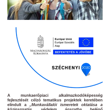
A munkaerőpiaci alkalmazkodóképesség
fejlesztését célzó tematikus projektek keretében
elindult a
„Munkavállalói ismeretek oktatása a
közigazgatás, védelem ágazatba belépő