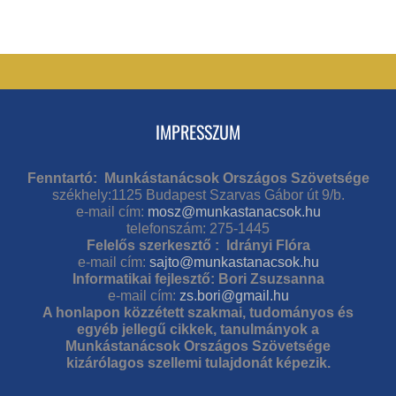
IMPRESSZUM
Fenntartó: Munkástanácsok Országos Szövetsége
székhely:1125 Budapest Szarvas Gábor út 9/b.
e-mail cím:
mosz@munkastanacsok.hu
telefonszám: 275-1445
Felelős szerkesztő : Idrányi Flóra
e-mail cím:
sajto@munkastanacsok.hu
Informatikai fejlesztő: Bori Zsuzsanna
e-mail cím:
zs.bori@gmail.hu
A honlapon közzétett szakmai, tudományos és
egyéb jellegű cikkek, tanulmányok a
Munkástanácsok Országos Szövetsége
kizárólagos szellemi tulajdonát képezik.