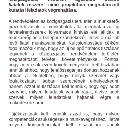
fiatalok részére”
című projektben meghatározott
kutatási feladatok végrehajtása.
A rendvédelem és közigazgatás területén a munkaerő-
piaci kihívások, a munkáltatók által meghatározott új
felvételrendszerek folyamatos kihívás elé állítják a
munkaerőpiacra belépni szándékozó, illetve a már ott
lévő fiatal munkavállalókat. Kulcsfontosságú célként
fogalmazódik meg, hogy az új belépő fiatalok tisztában
legyenek a közigazgatás, rendvédelem területén
meghatározott felvételi követelményekkel. Fontos,
hogy nem csak ezen követelményekkel kell tisztában
lenniük ahhoz, hogy felelősségteljes döntést hozzanak
abban a tekintetben, hogy melyik szervnél vagy
foglalkoztatási ágban szeretnének elhelyezkedni,
hanem azzal is tisztában kell lenniük, hogy egy adott
szervnél, milyen feladatok várnak rájuk, illetve adott
szervek milyen feladatokat hajtanak végre a
működésük során.
Tájékozottnak kell lenniük azzal is, hogy milyen
kompetenciák szükségesek a munkavégzéshez, illetve
milyen kompetenciákat kell elsajátítani annak