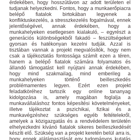
érdekében, hogy hosszútávon az adott területen el
tudjanak helyezkedni. Fontos, hogy a munkaerőpiacra
belépő fiatalok birtokában legyenek a
konfliktuskezelés, a stresszkezelés fogalmával, ennek
jelentőségével, annak érdekében, hogy a
munkahelyeken esetlegesen kialakuló, – egyrészt a
generációs különbségekből fakadó – feszültségeket
gyorsan és hatékonyan kezelni tudják. Azzal is
tisztában vannak a projekt megvalósítók, hogy nem
csak a tájékoztatás fontossága számít ezen a téren,
hanem a belépő fiatalok számára folyamatos és
állandó támogatást kell nyújtani annak érdekében,
hogy mind szakmailag, mind emberileg a
munkahelyeken történő beilleszkedés
problémamentes legyen. Ezért ezen projekt
feladatköréhez tartozik egy online tananyag
kidolgozása is, amely magában foglalja a
munkavállaláshoz fontos képesítési követelményeket,
illetve tájékoztat a pszichikai, fizikai és a
munkavégzéshez szükséges egyéb feltételekről,
amelyek a közigazgatás és a rendvédelem területén
elhelyezkedni kívánó fiatalok sikeres beilleszkedését
készíti elő. Szükség van a projekt keretén belül arra is,
hogy ennek alátámasztását egy tudományos kutatás