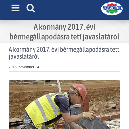
Skip
to
content
A kormány 2017. évi
bérmegállapodásra tett javaslatáról
A kormány 2017. évi bérmegállapodásra tett
javaslatáról
2016. november 14.
View
Larger
Image