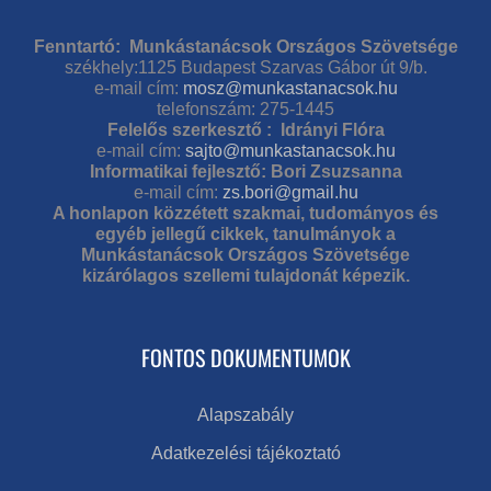
Fenntartó: Munkástanácsok Országos Szövetsége
székhely:1125 Budapest Szarvas Gábor út 9/b.
e-mail cím:
mosz@munkastanacsok.hu
telefonszám: 275-1445
Felelős szerkesztő : Idrányi Flóra
e-mail cím:
sajto@munkastanacsok.hu
Informatikai fejlesztő: Bori Zsuzsanna
e-mail cím:
zs.bori@gmail.hu
A honlapon közzétett szakmai, tudományos és
egyéb jellegű cikkek, tanulmányok a
Munkástanácsok Országos Szövetsége
kizárólagos szellemi tulajdonát képezik.
FONTOS DOKUMENTUMOK
Alapszabály
Adatkezelési tájékoztató