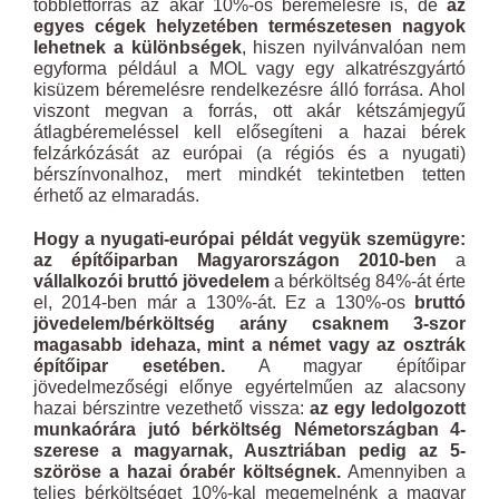
többletforrás az akár 10%-os béremelésre is, de
az
egyes cégek helyzetében természetesen nagyok
lehetnek a különbségek
, hiszen nyilvánvalóan nem
egyforma például a MOL vagy egy alkatrészgyártó
kisüzem béremelésre rendelkezésre álló forrása. Ahol
viszont megvan a forrás, ott akár kétszámjegyű
átlagbéremeléssel kell elősegíteni a hazai bérek
felzárkózását az európai (a régiós és a nyugati)
bérszínvonalhoz, mert mindkét tekintetben tetten
érhető az elmaradás.
Hogy a nyugati-európai példát vegyük szemügyre:
az építőiparban Magyarországon 2010-ben
a
vállalkozói bruttó jövedelem
a bérköltség 84%-át érte
el, 2014-ben már a 130%-át. Ez a 130%-os
bruttó
jövedelem/bérköltség arány
csaknem 3-szor
magasabb idehaza, mint a német vagy az osztrák
építőipar esetében.
A magyar építőipar
jövedelmezőségi előnye egyértelműen az alacsony
hazai bérszintre vezethető vissza:
az egy ledolgozott
munkaórára jutó bérköltség Németországban 4-
szerese a magyarnak, Ausztriában pedig az 5-
szöröse a hazai órabér költségnek.
Amennyiben a
teljes bérköltséget 10%-kal megemelnénk a magyar