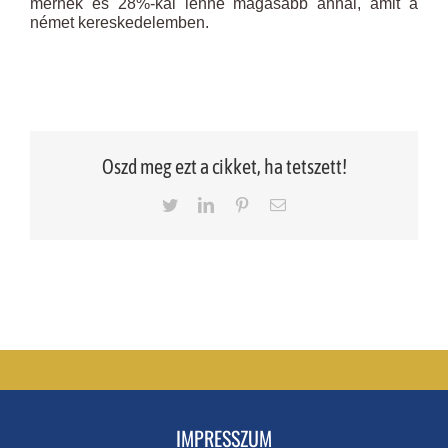
mérnek és 28%-kal lenne magasabb annál, amit a
német kereskedelemben.
Oszd meg ezt a cikket, ha tetszett!
Twitter
LinkedIn
Pinterest
Email
IMPRESSZUM