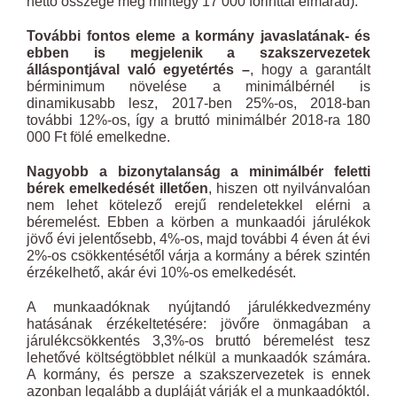
nettó összege még mintegy 17 000 forinttal elmarad).
További fontos eleme a kormány javaslatának- és
ebben is megjelenik a szakszervezetek
álláspontjával való egyetértés –
, hogy a garantált
bérminimum növelése a minimálbérnél is
dinamikusabb lesz, 2017-ben 25%-os, 2018-ban
további 12%-os, így a bruttó minimálbér 2018-ra 180
000 Ft fölé emelkedne.
Nagyobb a bizonytalanság a minimálbér feletti
bérek emelkedését illetően
, hiszen ott nyilvánvalóan
nem lehet kötelező erejű rendeletekkel elérni a
béremelést. Ebben a körben a munkaadói járulékok
jövő évi jelentősebb, 4%-os, majd további 4 éven át évi
2%-os csökkentésétől várja a kormány a bérek szintén
érzékelhető, akár évi 10%-os emelkedését.
A munkaadóknak nyújtandó járulékkedvezmény
hatásának érzékeltetésére: jövőre önmagában a
járulékcsökkentés 3,3%-os bruttó béremelést tesz
lehetővé költségtöbblet nélkül a munkaadók számára.
A kormány, és persze a szakszervezetek is ennek
azonban legalább a dupláját várják el a munkaadóktól.