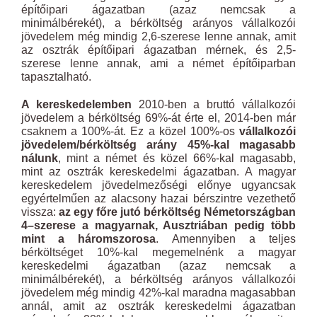
építőipari ágazatban (azaz nemcsak a
minimálbérekét), a bérköltség arányos vállalkozói
jövedelem még mindig 2,6-szerese lenne annak, amit
az osztrák építőipari ágazatban mérnek, és 2,5-
szerese lenne annak, ami a német építőiparban
tapasztalható.
A kereskedelemben
2010-ben a bruttó vállalkozói
jövedelem a bérköltség 69%-át érte el, 2014-ben már
csaknem a 100%-át. Ez a közel 100%-os
vállalkozói
jövedelem/bérköltség arány 45%-kal magasabb
nálunk
, mint a német és közel 66%-kal magasabb,
mint az osztrák kereskedelmi ágazatban. A magyar
kereskedelem jövedelmezőségi előnye ugyancsak
egyértelműen az alacsony hazai bérszintre vezethető
vissza:
az egy főre jutó bérköltség Németországban
4–szerese a magyarnak, Ausztriában pedig több
mint a háromszorosa
. Amennyiben a teljes
bérköltséget 10%-kal megemelnénk a magyar
kereskedelmi ágazatban (azaz nemcsak a
minimálbérekét), a bérköltség arányos vállalkozói
jövedelem még mindig 42%-kal maradna magasabban
annál, amit az osztrák kereskedelmi ágazatban