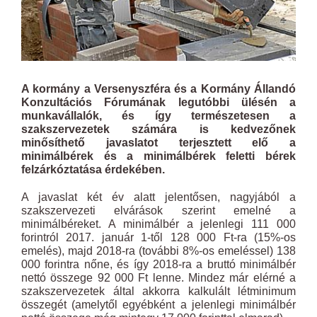
A kormány a Versenyszféra és a Kormány Állandó
Konzultációs Fórumának legutóbbi ülésén a
munkavállalók, és így természetesen a
szakszervezetek számára is kedvezőnek
minősíthető javaslatot terjesztett elő a
minimálbérek és a minimálbérek feletti bérek
felzárkóztatása érdekében.
A javaslat két év alatt jelentősen, nagyjából a
szakszervezeti elvárások szerint emelné a
minimálbéreket. A minimálbér a jelenlegi 111 000
forintról 2017. január 1-től 128 000 Ft-ra (15%-os
emelés), majd 2018-ra (további 8%-os emeléssel) 138
000 forintra nőne, és így 2018-ra a bruttó minimálbér
nettó összege 92 000 Ft lenne. Mindez már elérné a
szakszervezetek által akkorra kalkulált létminimum
összegét (amelytől egyébként a jelenlegi minimálbér