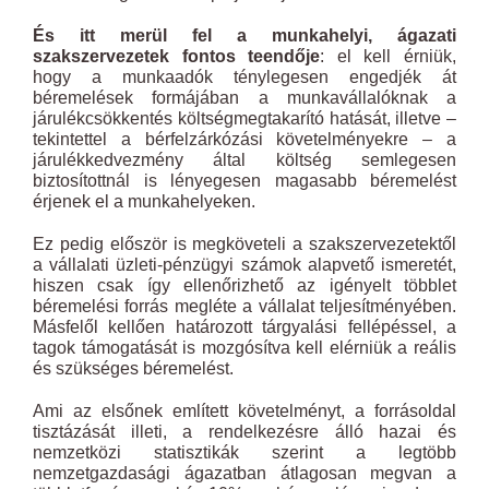
És itt merül fel a munkahelyi, ágazati
szakszervezetek fontos teendője
: el kell érniük,
hogy a munkaadók ténylegesen engedjék át
béremelések formájában a munkavállalóknak a
járulékcsökkentés költségmegtakarító hatását, illetve –
tekintettel a bérfelzárkózási követelményekre – a
járulékkedvezmény által költség semlegesen
biztosítottnál is lényegesen magasabb béremelést
érjenek el a munkahelyeken.
Ez pedig először is megköveteli a szakszervezetektől
a vállalati üzleti-pénzügyi számok alapvető ismeretét,
hiszen csak így ellenőrizhető az igényelt többlet
béremelési forrás megléte a vállalat teljesítményében.
Másfelől kellően határozott tárgyalási fellépéssel, a
tagok támogatását is mozgósítva kell elérniük a reális
és szükséges béremelést.
Ami az elsőnek említett követelményt, a forrásoldal
tisztázását illeti, a rendelkezésre álló hazai és
nemzetközi statisztikák szerint a legtöbb
nemzetgazdasági ágazatban átlagosan megvan a