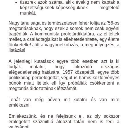
tízezrek azok száma, akik évekig nem kaptak a
képzettségüknek-képességüknek megfelelő
munkát.
Nagy tanulsága és természetesen fehér foltja az ’56-os
megtorlásoknak, hogy ezek a sorsok nem csak egyéni
tragédiák! A kommunista proletárdiktatúra, az elítéltek
mellet, a családtagjaikat is ellehetetlenítette, egy életre
tönkretette! Jött a vagyonelkobzás, a megbélyegzés, a
listázás!
A jelenlegi kutatások egyre több esetben azt is ki
tudják mutatni, hogy fokozódó országos
elégedetlenség hatására, 1957 közepétől, egyre több
politikailag perbefogottat, végül is hamis köztörvényes
bűnök miatt ítéltek el! Így próbálták csökkenteni a
megtorlás áldozatainak létszámát.
Tehát van még bőven mit kutatni és van mire
emlékezni!
Emlékezzünk, és ne felejtsünk el, az oly sokszor
emlegetett százmillió áldozat talán nem is fedi a
valóságot!