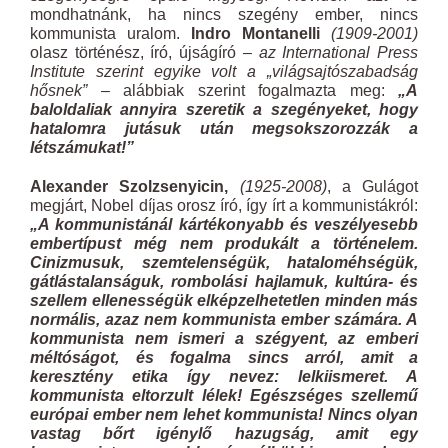
mondhatnánk, ha nincs szegény ember, nincs
kommunista uralom.
Indro Montanelli
(1909-2001)
olasz történész, író, újságíró
– az International Press
Institute szerint egyike volt a „világsajtószabadság
hősnek” –
alábbiak szerint fogalmazta meg:
„A
baloldaliak annyira szeretik a szegényeket, hogy
hatalomra jutásuk után megsokszorozzák a
létszámukat!”
Alexander Szolzsenyicin,
(1925-2008)
, a Gulágot
megjárt, Nobel díjas orosz író, így írt a kommunistákról:
„A kommunistánál kártékonyabb és veszélyesebb
embertípust még nem produkált a történelem.
Cinizmusuk, szemtelenségük, hataloméhségük,
gátlástalanságuk, rombolási hajlamuk, kultúra- és
szellem ellenességük elképzelhetetlen minden más
normális, azaz nem kommunista ember számára. A
kommunista nem ismeri a szégyent, az emberi
méltóságot, és fogalma sincs arról, amit a
keresztény etika így nevez: lelkiismeret. A
kommunista eltorzult lélek! Egészséges szellemű
európai ember nem lehet kommunista! Nincs olyan
vastag bőrt igénylő hazugság, amit egy