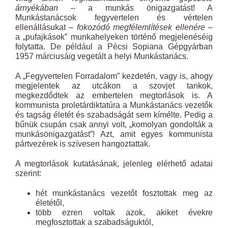
árnyékában –
a munkás önigazgatást! A
Munkástanácsok fegyvertelen és vértelen
ellenállásukat
– fokozódó megfélemlítések ellenére –
a „pufajkások” munkahelyeken történő megjelenéséig
folytatta. De például a Pécsi Sopiana Gépgyárban
1957 márciusáig vegetált a helyi Munkástanács.
A „Fegyvertelen Forradalom” kezdetén, vagy is, ahogy
megjelentek az utcákon a szovjet tankok,
megkezdődtek az embertelen megtorlások is. A
kommunista proletárdiktatúra a Munkástanács vezetők
és tagság életét és szabadságát sem kímélte. Pedig a
bűnük csupán csak annyi volt, „komolyan gondolták a
munkásönigazgatást”! Azt, amit egyes kommunista
pártvezérek is szívesen hangoztattak.
A megtorlások kutatásának, jelenleg elérhető adatai
szerint:
hét munkástanács vezetőt fosztottak meg az
életétől,
több ezren voltak azok, akiket évekre
megfosztottak a szabadságuktól,