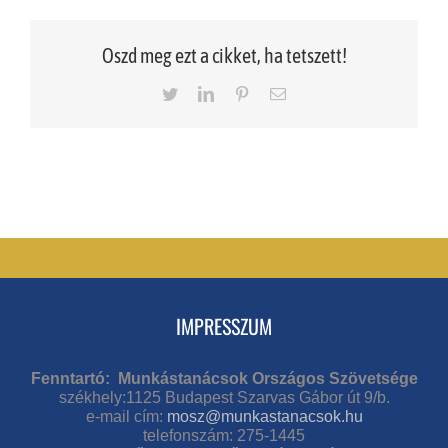
Oszd meg ezt a cikket, ha tetszett!
Twitter
LinkedIn
Pinterest
Email
IMPRESSZUM
Fenntartó: Munkástanácsok Országos Szövetsége
székhely:1125 Budapest Szarvas Gábor út 9/b.
e-mail cím:
mosz@munkastanacsok.hu
telefonszám: 275-1445