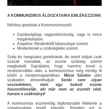
A
KOMMUNIZMUS ÁLDOZATAIRA EMLÉKEZZÜNK
Néhány gondolat a Kommunizmusról:
Gazdaságilag: vagyonközösség, vagy is nincs
magántulajdon.
Alapelve: Mindenkitől képességei szerint.
Mindenkinek a szükségletei szerint.
Szép és hangzatos gondolatok, de amint tudjuk csak
szavak maradtak, az eszme szükség szerint
megbukott! Sajnálatos, hogy harminc évvel a
rendszerváltás után, a kommunizmus még mindig itt
kísért a mindennapjainkban.
Márai Sándor
után
szabadon elmondhatjuk:
Senki sem olyan
veszedelmes, mint egy bukott eszme
haszonélvezője, aki már nem az eszmét védi,
hanem a zsákmányt!
A kommunista eszmevilág legfontosabb lételeme a
szegénységre épülő irigység. Röviden azt is