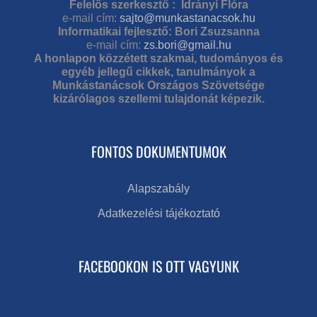
Felelős szerkesztő : Idrányi Flóra
e-mail cím:
sajto@munkastanacsok.hu
Informatikai fejlesztő: Bori Zsuzsanna
e-mail cím:
zs.bori@gmail.hu
A honlapon közzétett szakmai, tudományos és
egyéb jellegű cikkek, tanulmányok a
Munkástanácsok Országos Szövetsége
kizárólagos szellemi tulajdonát képezik.
FONTOS DOKUMENTUMOK
Alapszabály
Adatkezelési tájékoztató
FACEBOOKON IS OTT VAGYUNK