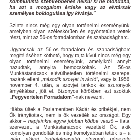
kommunista szemrebbenés nélkül ki ne mondana,
ha azt a mozgalom érdeke vagy az elvtársak
személyes boldogulása így kívánja.”
Szinte nincs még egy olyan történelmi eseményünk,
amelyben olyan széleskörűen és egyöntetűen vettek
részt, mint az 56-os forradalomban és szabadságharc.
Ugyancsak az 56-os forradalom és szabadságharc
megítéléséhez köthető, hogy rajta kívül nincs még egy
olyan történelmi eseményünk, amelyikről annyit
hazudtak, annyira bemocskoltak. Az 56-os
Munkástanácsok elévülhetetlen történelmi szerepe,
hazánk elleni
„második szovjet invázió”
, vagy is 1956.
november 4. után, a szovjet tankok és szuronyok
árnyékában, jött el. Bizonyos körökben ezt szoktuk
„Fegyvertelen Forradalom”
-nak nevezni.
Hiába ültek a Parlamentben Kádár és pribékjei, nem
Ők irányítottak, nem is ők vezették az országot. Egy
akkor
– napjainkra egyre jobban ködbe vesző –
fiatal
szervezet, a Munkástanácsok vezettek! Ők, akik
komolyan gondolták és még komolyabban tették is
– a
világ akkori leghatalmasabb elnyomó gépezete