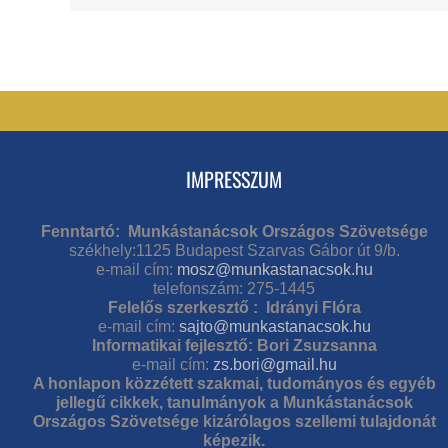
IMPRESSZUM
Fenntartó: Munkástanácsok Országos Szövetsége
székhely:1125 Budapest Szarvas Gábor út 9/b.
e-mail cím:
mosz@munkastanacsok.hu
telefonszám: 275-1445
Felelős szerkesztő : Idrányi Flóra
e-mail cím:
sajto@munkastanacsok.hu
Informatikai fejlesztő: Bori Zsuzsanna
e-mail cím:
zs.bori@gmail.hu
A honlapon közzétett szakmai, tudományos és egyéb
jellegű cikkek, tanulmányok a Munkástanácsok
Országos Szövetsége kizárólagos szellemi tulajdonát
képezik.