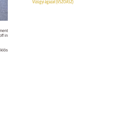
Vízügyi ágazat (VSZOÁSZ)
ment
ff in
iklós