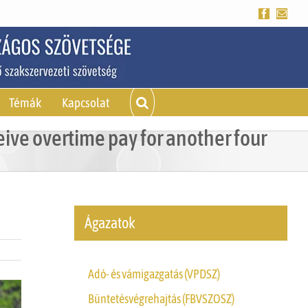
Facebook
Emai
Témák
Kapcsolat
eive overtime pay for another four
Ágazatok
Adó- és vámigazgatás (VPDSZ)
Büntetésvégrehajtás (FBVSZOSZ)