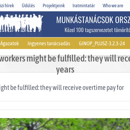
zi hírek
Üdülés
Projektjeink
Iratmintatár
Who we are
Ágazatok
Ingyenes tanácsadás
GINOP_PLUSZ-3.2.3-24
kers might be fulfilled: they will rec
years
 be fulfilled: they will receive overtime pay for