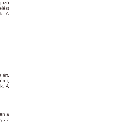
gozó
elést
k. A
iért.
érni,
ak. A
ben a
gy az