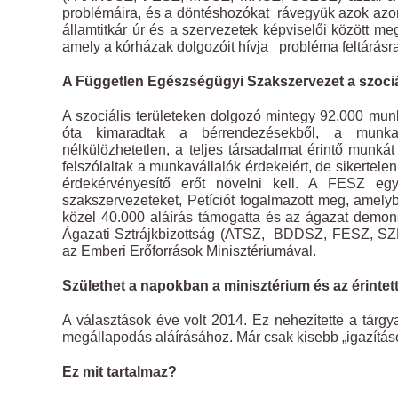
problémáira, és a döntéshozókat rávegyük azok azo
államtitkár úr és a szervezetek képviselői között me
amely a kórházak dolgozóit hívja probléma feltárás
A Független Egészségügyi Szakszervezet a szociál
A szociális területeken dolgozó mintegy 92.000 mu
óta kimaradtak a bérrendezésekből, a munkak
nélkülözhetetlen, a teljes társadalmat érintő munk
felszólaltak a munkavállalók érdekeiért, de sikertele
érdekérvényesítő erőt növelni kell. A FESZ együ
szakszervezeteket, Petíciót fogalmazott meg, amel
közel 40.000 aláírás támogatta és az ágazat demonst
Ágazati Sztrájkbizottság (ATSZ, BDDSZ, FESZ, SZ
az Emberi Erőforrások Minisztériumával.
Születhet a napokban a minisztérium és az érinte
A választások éve volt 2014. Ez nehezítette a tárgya
megállapodás aláírásához. Már csak kisebb „igazítá
Ez mit tartalmaz?