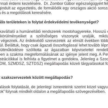
nnali érdemi kezelésére. Dr. Zombor Gábor egészségügyért fe
gindult az egyeztetés, de formálódik egy országos akció soroza
ra és a megoldások keresésére.
is területeken is folytat érdekvédelmi tevékenységet?
nkavállaló a humánellátó rendszerek mostohagyereke. Hosszú
örülményeiket a szélsőséges viszonyok uralják, mikö
át végeznek. Az érdekvédő szervezetek az elmúlt években töb
nül. Beláttuk, hogy csak ágazati összefogással lehet tovább lépn
ttműködésre szólította az ágazatban képviselettel rendel
yben a szakma megreformálásának az igénye jelent meg. A Pet
rációkkal is felhívta a figyelmet a gondokra. Jelenleg a Szoc
DM, SZMDSZ, SZTDSZ) megállapodás közeli tárgyalásokat fol
tt szakszervezetek között megállapodás?
lások folytatását, de jelenlegi ismereteink szerint közel vagy
sok” folynak mindkét oldalon a megállapodás szövegezésében.