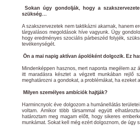
Sokan úgy gondolják, hogy a szakszervezetek
szükség…
A szakszervezetek nem taktikázni akarnak, hanem ere
tárgyalásos megoldások híve vagyunk. Úgy gondolo
hogy eredményes szociális párbeszéd folyjék, szüks
tevékenységét.
Ön a mai napig aktívan ápolóként dolgozik. Ez ha
Mindenképpen hasznos, mert naponta megélem az ág
itt maradásra késztet a végzett munkában rejlő 
meghatározni a gondokat, a problémákat, ha ezeket a
Milyen személyes ambíciók hajtják?
Harmincnyolc éve dolgozom a humánellátás területe
voltam. Amikor több társammal együtt elhatároztu
határoztam meg magam előtt, hogy sikeres ember
munkámat. Sokat kell még ezért dolgoznom, de úgy s