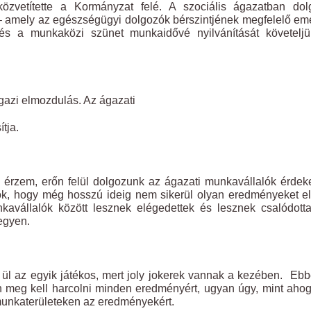
közvetítette a Kormányzat felé. A szociális ágazatban dol
 – amely az egészségügyi dolgozók bérszintjének megfelelő em
 és a munkaközi szünet munkaidővé nyilvánítását követeljü
gazi elmozdulás. Az ágazati
tja.
érzem, erőn felül dolgozunk az ágazati munkavállalók érdeke
k, hogy még hosszú ideig nem sikerül olyan eredményeket el
kavállalók között lesznek elégedettek és lesznek csalódott
legyen.
ül az egyik játékos, mert joly jokerek vannak a kezében. Eb
meg kell harcolni minden eredményért, ugyan úgy, mint aho
unkaterületeken az eredményekért.