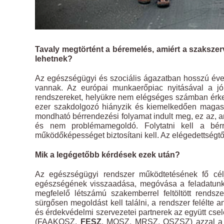
Tavaly megtörtént a béremelés, amiért a szakszer
lehetnek?
Az egészségügyi és szociális ágazatban hosszú éve
vannak. Az európai munkaerőpiac nyitásával a jól
rendszereket, helyükre nem elégséges számban érkez
ezer szakdolgozó hiányzik és kiemelkedően magas a
mondható bérrendezési folyamat indult meg, ez az, a
és nem problémamegoldó. Folytatni kell a bérr
működőképességet biztosítani kell. Az elégedettség
Mik a legégetőbb kérdések ezek után?
Az egészségügyi rendszer működtetésének fő célj
egészségének visszaadása, megóvása a feladatunk.
megfelelő létszámú szakemberrel feltöltött rendsz
sürgősen megoldást kell találni, a rendszer felélte
és érdekvédelmi szervezetei partnerek az együtt cs
(FAAKOSZ,
FESZ
, MOSZ, MRSZ, OSZSZ) azzal a hat