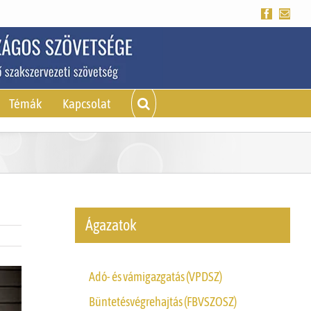
Facebook
Emai
Témák
Kapcsolat
Ágazatok
Adó- és vámigazgatás (VPDSZ)
Büntetésvégrehajtás (FBVSZOSZ)