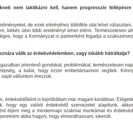
nek nem taktikázni kell, hanem progresszív fellépésre
dményeket, de ezek eléréséhez többféle utat lehet választani,
m, békés úton több eredményt lehet elérni. Természetesen a
éges, hogy a Kormányzat is partnerként fogadja a szakszerve
sznára válik az érdekvédelemben, vagy inkább hátráltatja?
azatban jelenlevő gondokat, problémákat, természetesen na
szépség, a tudat, hogy ezzel embertársaimon segítek. Könn
 saját vállunkon érezzük.
in, érdekvédőként is kipróbáltam már magam korábban. Eléged
k, hogy egy valódi érdekvédő szervezetet alapítunk, akkor
ként éljem meg a mindennapi szakmai munkámat és érdekvéd
zeretném abba hagyni, hogy elmondhassam, sikerült.