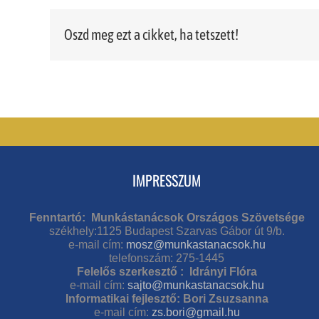
Oszd meg ezt a cikket, ha tetszett!
IMPRESSZUM
Fenntartó: Munkástanácsok Országos Szövetsége
székhely:1125 Budapest Szarvas Gábor út 9/b.
e-mail cím:
mosz@munkastanacsok.hu
telefonszám: 275-1445
Felelős szerkesztő : Idrányi Flóra
e-mail cím:
sajto@munkastanacsok.hu
Informatikai fejlesztő: Bori Zsuzsanna
e-mail cím:
zs.bori@gmail.hu