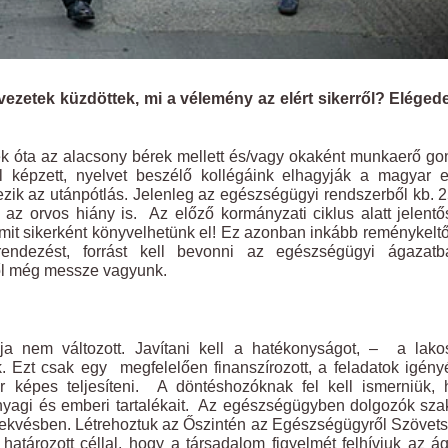
vezetek küzdöttek, mi a vélemény az elért sikerről? Eléged
k óta az alacsony bérek mellett és/vagy okaként munkaerő g
 képzett, nyelvet beszélő kollégáink elhagyják a magyar e
ik az utánpótlás. Jelenleg az egészségügyi rendszerből kb. 
z orvos hiány is. Az előző kormányzati ciklus alatt jelent
mit sikerként könyvelhetünk el! Ez azonban inkább reménykeltő
endezést, forrást kell bevonni az egészségügyi ágazatb
től még messze vagyunk.
a nem változott. Javítani kell a hatékonyságot, – a lako
 Ezt csak egy megfelelően finanszírozott, a feladatok igén
er képes teljesíteni. A döntéshozóknak fel kell ismerniük,
 anyagi és emberi tartalékait. Az egészségügyben dolgozók sz
elekvésben. Létrehoztuk az Őszintén az Egészségügyről Szövet
ározott céllal, hogy a társadalom figyelmét felhívjuk az á