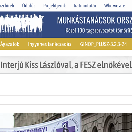
zi hírek
Üdülés
Projektjeink
Iratmintatár
Who we are
Ágazatok
Ingyenes tanácsadás
GINOP_PLUSZ-3.2.3-24
Interjú Kiss Lászlóval, a FESZ elnökével