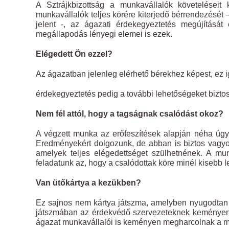
A Sztrájkbizottság a munkavállalók követeléseit 
munkavállalók teljes körére kiterjedő bérrendezését
jelent -, az ágazati érdekegyeztetés megújítását
megállapodás lényegi elemei is ezek.
Elégedett Ön ezzel?
Az ágazatban jelenleg elérhető bérekhez képest, ez i
érdekegyeztetés pedig a további lehetőségeket biztosí
Nem fél attól, hogy a tagságnak csalódást okoz?
A végzett munka az erőfeszítések alapján néha úgy 
Eredményekért dolgozunk, de abban is biztos vagyo
amelyek teljes elégedettséget szülhetnének. A mun
feladatunk az, hogy a csalódottak köre minél kisebb 
Van ütőkártya a kezükben?
Ez sajnos nem kártya játszma, amelyben nyugodtan 
játszmában az érdekvédő szervezeteknek keményen 
ágazat munkavállalói is keményen megharcolnak a m