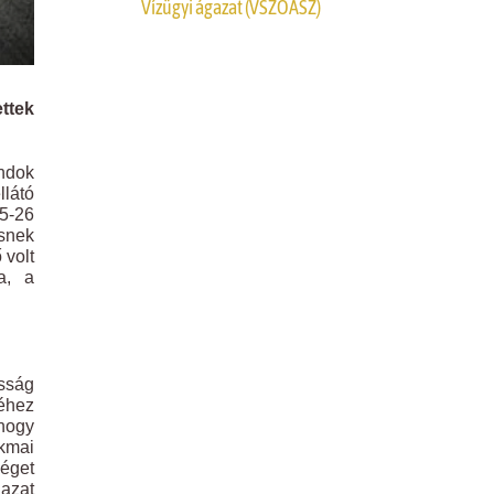
Vízügyi ágazat (VSZOÁSZ)
ettek
ondok
llátó
25-26
ősnek
 volt
a, a
sság
yéhez
 hogy
akmai
séget
gazat