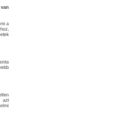
 van
 mi a
hhoz,
zetek
ponta
yebb
etlen
 azt
elmi