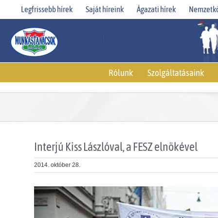
Skip
Legfrissebb hírek
Saját híreink
Ágazati hírek
Nemzetkö
to
content
Rólunk
Szolgáltatásaink
Interjú Kiss Lászlóval, a FESZ elnökével
2014. október 28.
View
Larger
Image