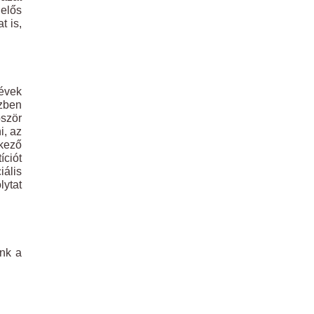
lelős
t is,
 évek
zben
bször
i, az
kező
íciót
iális
ytat
unk a