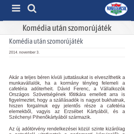
Skip
to
content
Komédia után szomorújáték
Komédia után szomorújáték
2014. november 3.
View
Larger
Akár a teljes béren kívüli juttatásukat is elveszíthetik a
Image
munkavállalók, ha a kormány tényleg felemeli a
cafetéria adóterheit. Dávid Ferenc, a Vállalkozók
Országos Szövetségének főtitkára emellett arra is
figyelmeztet, hogy a szállásadók is nagyot bukhatnak,
hiszen forgalmuk egy jelentős része a cafetéria
elemekből, vagyis az Erzsébet Kártyából, és a
Széchenyi Pihenőkártyából származik.
Az új adótörvény rendelkezései közül szinte kizárólag