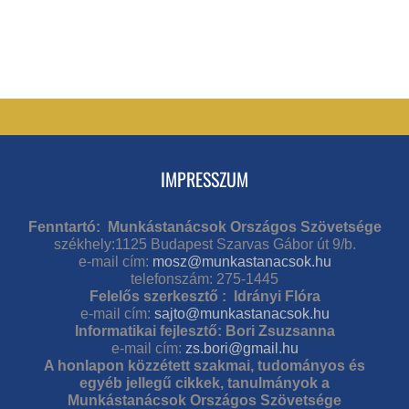
IMPRESSZUM
Fenntartó: Munkástanácsok Országos Szövetsége
székhely:1125 Budapest Szarvas Gábor út 9/b.
e-mail cím:
mosz@munkastanacsok.hu
telefonszám: 275-1445
Felelős szerkesztő : Idrányi Flóra
e-mail cím:
sajto@munkastanacsok.hu
Informatikai fejlesztő: Bori Zsuzsanna
e-mail cím:
zs.bori@gmail.hu
A honlapon közzétett szakmai, tudományos és
egyéb jellegű cikkek, tanulmányok a
Munkástanácsok Országos Szövetsége