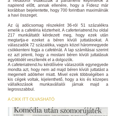
a netadóról vitatkoztak a parlamenti képviselők a
napirend előtt, annak ellenére, hogy a Fidesz már
korábban bejelentette, hogy 700 forintban maximálnák
a havi összeget.
Az új adócsomag részeként 36-ról 51 százalékra
emelik a cafetéria közterheit. A caferteriatrend.hu oldal
217 munkáltatót kérdezett meg, hogy ezek után
megtartja-e ezeket a béren kívüli juttatásokat. A
válaszadók 72 százaléka, vagyis közel háromnegyede
csökkenteni fogja a cafetériát. A lap számításai szerint
ez azt jelenti, hogy a mostani béren kívüli juttatásuk
egyötödét veszítenék el a dolgozók.
A cafeteriatrend.hu kérdőívére válaszolók egynegyede
mondta azt, hogy nem ad majd béren kívüli juttatást a
megemelt adóteher miatt. Mivel ezek többségében a
kis cégek voltak, kijelenthető, hogy a kis és közepes
vállalkozások munkavállalói járnak majd a
legrosszabbul.
A CIKK ITT OLVASHATÓ