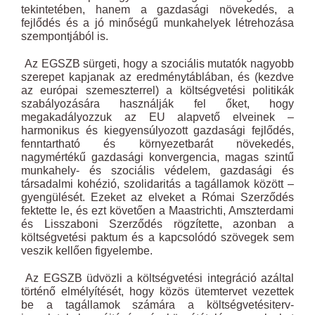
tekintetében, hanem a gazdasági növekedés, a
fejlődés és a jó minőségű munkahelyek létrehozása
szempontjából is.
Az EGSZB sürgeti, hogy a szociális mutatók nagyobb
szerepet kapjanak az eredménytáblában, és (kezdve
az európai szemeszterrel) a költségvetési politikák
szabályozására használják fel őket, hogy
megakadályozzuk az EU alapvető elveinek –
harmonikus és kiegyensúlyozott gazdasági fejlődés,
fenntartható és környezetbarát növekedés,
nagymértékű gazdasági konvergencia, magas szintű
munkahely- és szociális védelem, gazdasági és
társadalmi kohézió, szolidaritás a tagállamok között –
gyengülését. Ezeket az elveket a Római Szerződés
fektette le, és ezt követően a Maastrichti, Amszterdami
és Lisszaboni Szerződés rögzítette, azonban a
költségvetési paktum és a kapcsolódó szövegek sem
veszik kellően figyelembe.
Az EGSZB üdvözli a költségvetési integráció azáltal
történő elmélyítését, hogy közös ütemtervet vezettek
be a tagállamok számára a költségvetésiterv-