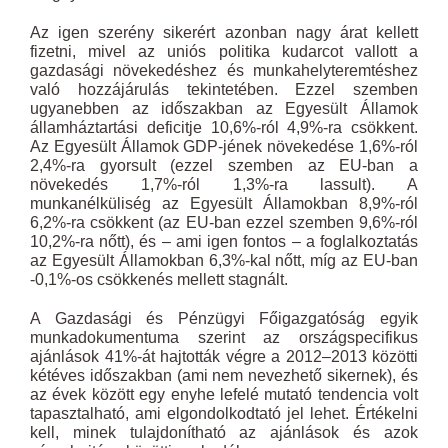
Az igen szerény sikerért azonban nagy árat kellett
fizetni, mivel az uniós politika kudarcot vallott a
gazdasági növekedéshez és munkahelyteremtéshez
való hozzájárulás tekintetében. Ezzel szemben
ugyanebben az időszakban az Egyesült Államok
államháztartási deficitje 10,6%-ról 4,9%-ra csökkent.
Az Egyesült Államok GDP-jének növekedése 1,6%-ról
2,4%-ra gyorsult (ezzel szemben az EU-ban a
növekedés 1,7%-ról 1,3%-ra lassult). A
munkanélküliség az Egyesült Államokban 8,9%-ról
6,2%-ra csökkent (az EU-ban ezzel szemben 9,6%-ról
10,2%-ra nőtt), és – ami igen fontos – a foglalkoztatás
az Egyesült Államokban 6,3%-kal nőtt, míg az EU-ban
-0,1%-os csökkenés mellett stagnált.
A Gazdasági és Pénzügyi Főigazgatóság egyik
munkadokumentuma szerint az országspecifikus
ajánlások 41%-át hajtották végre a 2012–2013 közötti
kétéves időszakban (ami nem nevezhető sikernek), és
az évek között egy enyhe lefelé mutató tendencia volt
tapasztalható, ami elgondolkodtató jel lehet. Értékelni
kell, minek tulajdonítható az ajánlások és azok