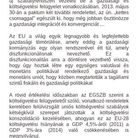
új szabályrendszert vezetett be a gazdasági és
költségvetési felügyelet vonatkozásában. 2013. május
30-án a paktum két további rendelettel, az ún. „kettes
csomaggal” egészült ki, hogy még jobban ösztönözze
a gazdasági integrációt és konvergenciát …
Az EU a világ egyik legnagyobb és legfejlettebb
gazdasági tömörülése, amely eddig a gazdasági
kormányzás egy olyan rendszerével élt túl, amely
diszfunkcionálisnak nevezhető. Ez a
diszfunkcionalitás arra a döntésre vezethető vissza,
hogy úgy hoztak létre egy egységes valutával és
monetáris politikával rendelkező gazdasági és
monetáris uniót, hogy közben megtartották a tagállami
szintű fiskális és gazdasági politikákat
A rövid értékelési időszakban az EGSZB szerint a
költségvetési felügyeletről szóló, vonatkozó rendeletek
keretében felülvizsgált uniós költségvetési szabályok
kétségkívül szerepet játszottak a költségvetési
konszolidáció kezelésében, ahogyan ez az EU-28
költségvetési hiányának a GDP 4,5%-áról (2011) a
GDP 3%-ára (2014) való csökkenésében is
megnyilvánul.