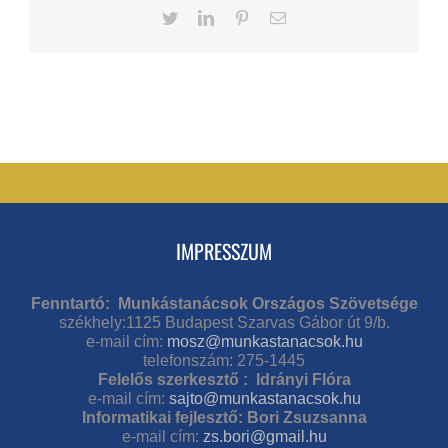
Twitter
LinkedIn
Pinterest
Email
IMPRESSZUM
Fenntartó: Munkástanácsok Országos Szövetsége
székhely:1125 Budapest Szarvas Gábor út 9/b.
e-mail cím:
mosz@munkastanacsok.hu
telefonszám: 275-1445
Felelős szerkesztő : Idrányi Flóra
e-mail cím:
sajto@munkastanacsok.hu
Informatikai fejlesztő: Bori Zsuzsanna
e-mail cím:
zs.bori@gmail.hu