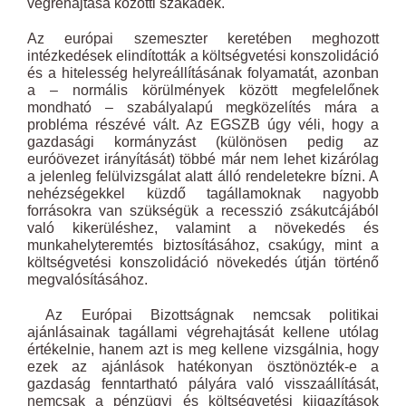
végrehajtása közötti szakadék.
Az európai szemeszter keretében meghozott
intézkedések elindították a költségvetési konszolidáció
és a hitelesség helyreállításának folyamatát, azonban
a – normális körülmények között megfelelőnek
mondható – szabályalapú megközelítés mára a
probléma részévé vált. Az EGSZB úgy véli, hogy a
gazdasági kormányzást (különösen pedig az
euróövezet irányítását) többé már nem lehet kizárólag
a jelenleg felülvizsgálat alatt álló rendeletekre bízni. A
nehézségekkel küzdő tagállamoknak nagyobb
forrásokra van szükségük a recesszió zsákutcájából
való kikerüléshez, valamint a növekedés és
munkahelyteremtés biztosításához, csakúgy, mint a
költségvetési konszolidáció növekedés útján történő
megvalósításához.
Az Európai Bizottságnak nemcsak politikai
ajánlásainak tagállami végrehajtását kellene utólag
értékelnie, hanem azt is meg kellene vizsgálnia, hogy
ezek az ajánlások hatékonyan ösztönözték-e a
gazdaság fenntartható pályára való visszaállítását,
nemcsak a pénzügyi és költségvetési kiigazítások