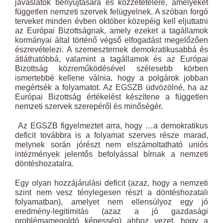
javaslatok benyújtására és közzétételére, amelyeket
független nemzeti szervek felügyelnek. A szóban forgó
terveket minden évben október közepéig kell eljuttatni
az Európai Bizottságnak, amely ezeket a tagállamok
kormányai által történő végső elfogadást megelőzően
észrevételezi. A szemeszternek demokratikusabbá és
átláthatóbbá, valamint a tagállamok és az Európai
Bizottság közreműködésével szélesebb körben
ismertebbé kellene válnia, hogy a polgárok jobban
megértsék a folyamatot. Az EGSZB üdvözölné, ha az
Európai Bizottság értékelést készítene a független
nemzeti szervek szerepéről és minőségér.
Az EGSZB figyelmeztet arra, hogy …a demokratikus
deficit továbbra is a folyamat szerves része marad,
melynek során jórészt nem elszámoltatható uniós
intézmények jelentős befolyással bírnak a nemzeti
döntéshozatalra.
Egy olyan hozzájárulási deficit (azaz, hogy a nemzeti
szint nem vesz ténylegesen részt a döntéshozatali
folyamatban), amelyet nem ellensúlyoz egy jó
eredmény-legitimitás (azaz a jó gazdasági
problémamegoldó képesség) ahhoz vezet, hogy a